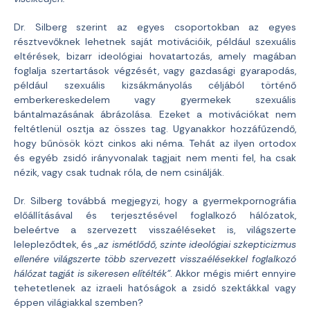
Dr. Silberg szerint az egyes csoportokban az egyes
résztvevőknek lehetnek saját motivációik, például szexuális
eltérések, bizarr ideológiai hovatartozás, amely magában
foglalja szertartások végzését, vagy gazdasági gyarapodás,
például szexuális kizsákmányolás céljából történő
emberkereskedelem vagy gyermekek szexuális
bántalmazásának ábrázolása. Ezeket a motivációkat nem
feltétlenül osztja az összes tag. Ugyanakkor hozzáfűzendő,
hogy bűnösök közt cinkos aki néma. Tehát az ilyen ortodox
és egyéb zsidó irányvonalak tagjait nem menti fel, ha csak
nézik, vagy csak tudnak róla, de nem csinálják.
Dr. Silberg továbbá megjegyzi, hogy a gyermekpornográfia
előállításával és terjesztésével foglalkozó hálózatok,
beleértve a szervezett visszaéléseket is, világszerte
lelepleződtek, és
„az ismétlődő, szinte ideológiai szkepticizmus
ellenére világszerte több szervezett visszaélésekkel foglalkozó
hálózat tagját is sikeresen elítélték”
. Akkor mégis miért ennyire
tehetetlenek az izraeli hatóságok a zsidó szektákkal vagy
éppen világiakkal szemben?