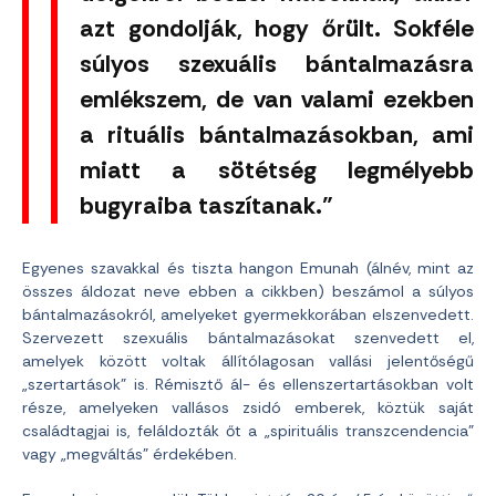
azt gondolják, hogy őrült. Sokféle
súlyos szexuális bántalmazásra
emlékszem, de van valami ezekben
a rituális bántalmazásokban, ami
miatt a sötétség legmélyebb
bugyraiba taszítanak.”
Egyenes szavakkal és tiszta hangon Emunah (álnév, mint az
összes áldozat neve ebben a cikkben) beszámol a súlyos
bántalmazásokról, amelyeket gyermekkorában elszenvedett.
Szervezett szexuális bántalmazásokat szenvedett el,
amelyek között voltak állítólagosan vallási jelentőségű
„szertartások” is. Rémisztő ál- és ellenszertartásokban volt
része, amelyeken vallásos zsidó emberek, köztük saját
családtagjai is, feláldozták őt a „spirituális transzcendencia”
vagy „megváltás” érdekében.