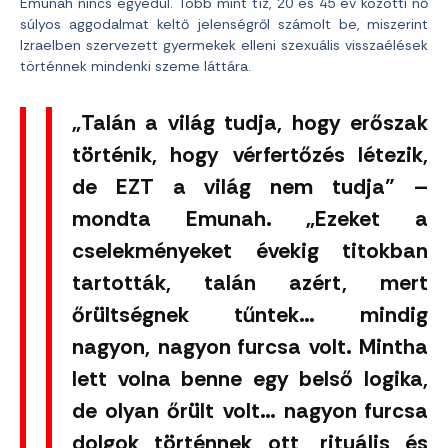
Emunah nincs egyedül. Több mint tíz, 20 és 45 év közötti nő
súlyos aggodalmat keltő jelenségről számolt be, miszerint
Izraelben szervezett gyermekek elleni szexuális visszaélések
történnek mindenki szeme láttára.
„Talán a világ tudja, hogy erőszak
történik, hogy vérfertőzés létezik,
de EZT a világ nem tudja” –
mondta Emunah. „Ezeket a
cselekményeket évekig titokban
tartották, talán azért, mert
őrültségnek tűntek… mindig
nagyon, nagyon furcsa volt. Mintha
lett volna benne egy belső logika,
de olyan őrült volt… nagyon furcsa
dolgok történnek ott, rituális és