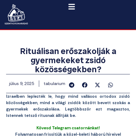
Rituálisan erőszakolják a
gyermekeket zsidó
közösségekben?
július 9, 2025
tabularium
Izraelben leplezték le, hogy mind vallásos ortodox zsidó
közösségekben, mind a világi zsidók között bevett szokás a
gyermekek erőszakolása. Legtöbbször ezt magasztos,
Istennek tetsző rítusnak állítják be.
Kövesd Telegram csatornánkat!
Folyamatosan frissítjük a közel-keleti háború híreivel