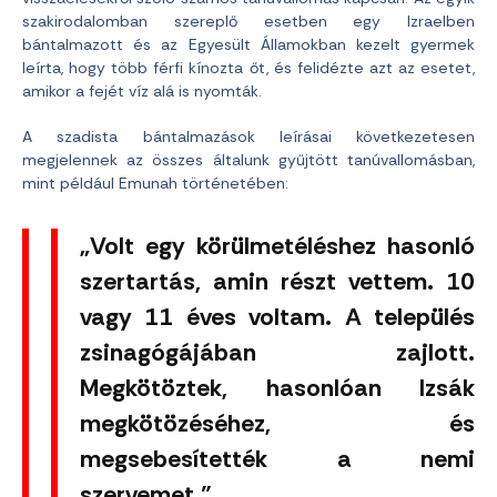
szakirodalomban szereplő esetben egy Izraelben
bántalmazott és az Egyesült Államokban kezelt gyermek
leírta, hogy több férfi kínozta őt, és felidézte azt az esetet,
amikor a fejét víz alá is nyomták.
A szadista bántalmazások leírásai következetesen
megjelennek az összes általunk gyűjtött tanúvallomásban,
mint például Emunah történetében:
„Volt egy körülmetéléshez hasonló
szertartás, amin részt vettem. 10
vagy 11 éves voltam. A település
zsinagógájában zajlott.
Megkötöztek, hasonlóan Izsák
megkötözéséhez, és
megsebesítették a nemi
szervemet.”