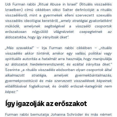
Udi Furman rabbi „Ritual Abuse in Israel” (Rituális visszaélés
Izraelben) című cikkében idézi Salter definícióját a rituális
visszaélésről, mint a gyermekek elleni szervezett szexuális
visszaélés ideológiai keretéről,
„amely stratégiai gyakorlatként
működik, amelynek segítségével a visszaélő csoportok
erőszakosan nőgyűlölő világnézetet csepegtetnek az
áldozatokba, hogy így irányítsák őket”.
„Más szavakkal”
– írja Furman rabbi cikkében –
„rituális
visszaélés akkor történik, amikor egy vallási, politikai vagy
spirituális autoritás a hatalmát arra használja, hogy manipulálja
az áldozatok hiedelemrendszerét, és ezáltal irányítsa őket.”
Szerinte
„a rituális visszaélés elsősorban olyan csoportok által
alkalmazott stratégia, amelyek gyermekbántalmazás,
gyermekprostitúció és más szervezett visszaélések képeinek
előállításával foglalkoznak, és önálló erőszak-kategóriát nem
képez.”
Így igazolják az erőszakot
Furman rabbi bemutatja Johanna Schröder és más német