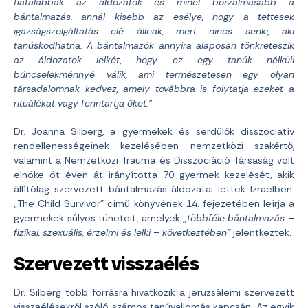
fiatalabbak az áldozatok és minél borzalmasabb a
bántalmazás, annál kisebb az esélye, hogy a tettesek
igazságszolgáltatás elé állnak, mert nincs senki, aki
tanúskodhatna. A bántalmazók annyira alaposan tönkreteszik
az áldozatok lelkét, hogy ez egy tanúk nélküli
bűncselekménnyé válik, ami természetesen egy olyan
társadalomnak kedvez, amely továbbra is folytatja ezeket a
rituálékat vagy fenntartja őket.”
Dr. Joanna Silberg, a gyermekek és serdülők disszociatív
rendellenességeinek kezelésében nemzetközi szakértő,
valamint a Nemzetközi Trauma és Disszociáció Társaság volt
elnöke öt éven át irányította 70 gyermek kezelését, akik
állítólag szervezett bántalmazás áldozatai lettek Izraelben.
„The Child Survivor” című könyvének 14. fejezetében leírja a
gyermekek súlyos tüneteit, amelyek
„többféle bántalmazás –
fizikai, szexuális, érzelmi és lelki – következtében”
jelentkeztek.
Szervezett visszaélés
Dr. Silberg több forrásra hivatkozik a jeruzsálemi szervezett
visszaélésekről szóló számos tanúvallomás kapcsán. Az egyik