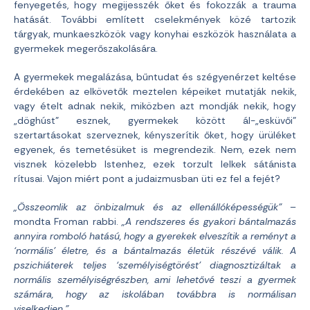
fenyegetés, hogy megijesszék őket és fokozzák a trauma
hatását. További említett cselekmények közé tartozik
tárgyak, munkaeszközök vagy konyhai eszközök használata a
gyermekek megerőszakolására.
A gyermekek megalázása, bűntudat és szégyenérzet keltése
érdekében az elkövetők meztelen képeiket mutatják nekik,
vagy ételt adnak nekik, miközben azt mondják nekik, hogy
„döghúst” esznek, gyermekek között ál-„esküvői”
szertartásokat szerveznek, kényszerítik őket, hogy ürüléket
egyenek, és temetésüket is megrendezik. Nem, ezek nem
visznek közelebb Istenhez, ezek torzult lelkek sátánista
rítusai. Vajon miért pont a judaizmusban üti ez fel a fejét?
„Összeomlik az önbizalmuk és az ellenállóképességük”
–
mondta Froman rabbi.
„A rendszeres és gyakori bántalmazás
annyira romboló hatású, hogy a gyerekek elveszítik a reményt a
‘normális’ életre, és a bántalmazás életük részévé válik. A
pszichiáterek teljes ‘személyiségtörést’ diagnosztizáltak a
normális személyiségrészben, ami lehetővé teszi a gyermek
számára, hogy az iskolában továbbra is normálisan
viselkedjen.”