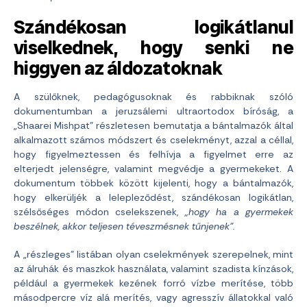
Szándékosan logikátlanul
viselkednek, hogy senki ne
higgyen az áldozatoknak
A szülőknek, pedagógusoknak és rabbiknak szóló
dokumentumban a jeruzsálemi ultraortodox bíróság, a
„Shaarei Mishpat” részletesen bemutatja a bántalmazók által
alkalmazott számos módszert és cselekményt, azzal a céllal,
hogy figyelmeztessen és felhívja a figyelmet erre az
elterjedt jelenségre, valamint megvédje a gyermekeket. A
dokumentum többek között kijelenti, hogy a bántalmazók,
hogy elkerüljék a lelepleződést, szándékosan logikátlan,
szélsőséges módon cselekszenek,
„hogy ha a gyermekek
beszélnek, akkor teljesen téveszmésnek tűnjenek”.
A „részleges” listában olyan cselekmények szerepelnek, mint
az álruhák és maszkok használata, valamint szadista kínzások,
például a gyermekek kezének forró vízbe merítése, több
másodpercre víz alá merítés, vagy agresszív állatokkal való