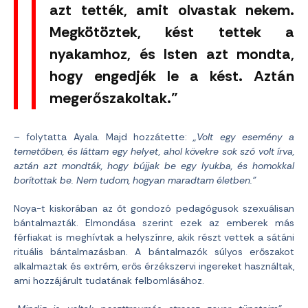
azt tették, amit olvastak nekem.
Megkötöztek, kést tettek a
nyakamhoz, és Isten azt mondta,
hogy engedjék le a kést. Aztán
megerőszakoltak.”
– folytatta Ayala. Majd hozzátette:
„Volt egy esemény a
temetőben, és láttam egy helyet, ahol kövekre sok szó volt írva,
aztán azt mondták, hogy bújjak be egy lyukba, és homokkal
borítottak be. Nem tudom, hogyan maradtam életben.”
Noya-t kiskorában az őt gondozó pedagógusok szexuálisan
bántalmazták. Elmondása szerint ezek az emberek más
férfiakat is meghívtak a helyszínre, akik részt vettek a sátáni
rituális bántalmazásban. A bántalmazók súlyos erőszakot
alkalmaztak és extrém, erős érzékszervi ingereket használtak,
ami hozzájárult tudatának felbomlásához.