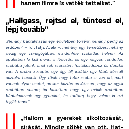
hanem filmre is vették tetteiket.”
„Hallgass, rejtsd el, tüntesd el,
lépj tovább”
„Néhány bántalmazás egy épületben történt, néhány pedig az
erdőben”
– folytatja Ayala –,
„néhány egy temetőben, néhány
pedig egy zsinagógában, mindenféle szokatlan helyen. Az
épületben le kell menni a lépcsőn, és egy nagyon rendetlen
szobába jutunk, ahol sok szerszám, festékesdoboz és deszka
van. A szoba közepén egy ágy áll, inkább egy fából készült
asztalra hasonlít. Úgy tűnik, hogy több szoba is van ott, mert
vannak olyan esetek, amikor tisztán emlékszem, hogy az egyik
szobában voltam, és hallottam, hogy egy másik szobában
bántalmaznak egy gyereket, és tudtam, hogy velem is ezt
fogják tenni.”
„Hallom a gyerekek sikoltozását,
sírását. Mindig sötét van ott. Hat-