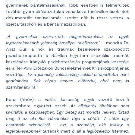
gyermekek bántalmazásának. Több esetben is felmerültek
további gyermekáldozatokra vonatkozó tanúvallomások. Sok
dokumentált tanúvallomás szerint nők is részt vettek a
szertartásokon és a bántalmazásokban.
„A gyermekek szervezett megerőszakolása az egyik
legborzalmasabb jelenség, amellyel találkozom”
– mondta Dr.
Anat Gur, a nők és traumák kezelésére szakosodott
pszichoterapeuta, a Bar-Ilan Egyetem szexuális traumák
kezelésére irányuló pszichoterápiás programjának vezetője
és a Tel-Avivi Erőszakos Bűncselekmények Krízisközpontjának
vezetője.
„Ez a jelenség valószínűleg sokkal elterjedtebb, mint
gondolnánk. Sok olyan helyen előfordul, ahol nem is
számítanánk rá.”
Boaz (álnév), a vallási közösség egyik vezető kezelő
szakembere egyetért ezzel:
„Az elkövetők általában nem
kívülállók a közösségben. Egy beteg azt mondta nekem: ‘Értsd
meg, ő az, aki Ros Hásánákor fújja a sófárt.’ A sófár egy
csatornát szimbolizál – azt a személyt, akit lelkileg a
legértékesebbnek tartanak, mert ő áll a legközelebb Istenhez.