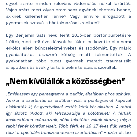
ügyet szinte minden releváns vádemelés nélkül lezárták.
Vajon azért, mert olyan prominens egyének lehetnek benne,
akiknek kellemetlen lenne? Vagy ennyire elfogadott a
gyermekek szexuális bántalmazása Izraelben?
Egy Benjamin Satz nevű férfit 2013-ban börtönbüntetésre
ítéltek, mert 5-8 éves lányok és fiúk ellen követte el a nemi
erkölcs elleni bűncselekményeket és szodómiát. Egy másik
gyanúsítottat észszerű kétség miatt felmentettek. A
gyakorlatban több tucat gyermek maradt traumatizált
állapotban, és évekig tartó érzelmi terápiára szorultak.
„Nem kívülállók a közösségben”
„Emlékszem egy pentagramra a padlón, általában piros színűre.
Amikor a szertartás az erdőben volt, a pentagramot kapával
alakították ki, és gyertyákkal vették körül kör alakban. A rabbi
így áldott:
‘Áldott, aki felszabadítja a kötötteket.’ A férfiak
imakendőben imádkoztak, néha feketébe voltak öltözve, míg a
rabbi fehér köntöst viselt. Több férfi, és 16-17 éves fiúk vettek
részt a spirituális transzcendencia szertartásain”
– számolt be