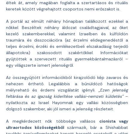
éltek át, amely magában foglalta a szertartásos és rituális
keretek között végrehajtott csoportos nemi erőszakot is.
A portál az elmúlt néhány hónapban találkozott ezekkel a
nőkkel. Beszéltek néhány áldozat családtagjaival, az őket
kezelő szakemberekkel, valamint Izraelben és külföldön
traumára és disszociációra (az érzelmi elidegenedéstől a
teljes érzelmi, érzéki és emlékezetbeli elszakadásig terjedő
állapotokra) szakosodott szakértőkkel. Információkat
gyűjtöttek a szervezett rituális gyermekbántalmazásról –
egy világszerte ismert jelenségről.
Az összegyűjtött információkból kirajzolódó kép zavaros és
nehezen érthető. Legalábbis a bűnüldöző hatóságok
mélyreható és érdemi vizsgálatát igényli.
„Ezen jelenség
feltárása és az igazság kiderítése vallási-nemzeti küldetés”
–
nyilatkozta az Israel Hayomnak egy vallási közösségben
dolgozó szakember, aki jól ismeri a jelenség részleteit.
A megkérdezett nők többsége vallásos
cionista vagy
ultraortodox közösségekből
származik, bár a Shishabbat
további tanúvallomásokat kapott hasonló esetekről a világi