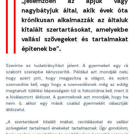
„jellemzően az apjuk vagy
nagybátyjuk által, akik évek óta
krónikusan alkalmazzák az általuk
kitalált szertartásokat, amelyekbe
vallási szövegeket és tartalmakat
építenek be”.
Szerinte ez tudatirányítást jelent. A gyermeket egy rá
szabott szerepbe kényszerítik. Például azt mondják neki,
hogy azért jött, hogy megjavítsa a világot, és ezért
szenvednie kell, vagy hogy a szenvedésnek még az eddig
megtanult túlélési képességein túl is fokozódnia kell, mert ő
a kiválasztott áldozat. A gyermeknek azt mondják, hogy ha
nem ő, akkor egy másik család gyermekét választják
áldozatul.
„A szertartások kitalált imákat, recitálásokat és vallási
szövegeket tartalmazó énekeket tartalmaznak. Úgy gondolom,