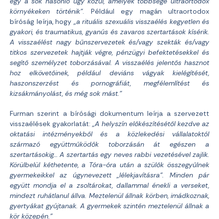
egy a sok hasonló ügy közül, amelyek többsége ultraortodox
környékeken történik”
. Például egy magán ultraortodox
bíróság leírja, hogy
„a rituális szexuális visszaélés kegyetlen és
gyakori, és traumatikus, gyanús és zavaros szertartások kísérik.
A visszaélést nagy bűnszervezetek és/vagy szekták és/vagy
titkos szervezetek hajtják végre, pénzügyi befektetésekkel és
segítő személyzet toborzásával. A visszaélés jelentős hasznot
hoz elkövetőinek, például deviáns vágyak kielégítését,
haszonszerzést és pornográfiát, megfélemlítést és
kizsákmányolást, és még sok mást.”
Furman szerint a bírósági dokumentum leírja a szervezett
visszaélések gyakorlatát:
„A helyszín előkészítésétől kezdve az
oktatási intézményekből és a közlekedési vállalatoktól
származó együttműködők toborzásán át egészen a
szertartásokig… A szertartás egy neves rabbi vezetésével zajlik.
Körülbelül kéthetente, a Tóra-óra után a szülők összegyűlnek
gyermekeikkel az úgynevezett „lélekjavításra”. Minden pár
együtt mondja el a zsoltárokat, dallammal énekli a verseket,
mindezt ruhátlanul állva. Meztelenül állnak körben, imádkoznak,
gyertyákat gyújtanak. A gyermekek szintén meztelenül állnak a
kör közepén.”