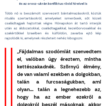
és az orosz-ukrán konfliktus rövid híreivel is
Több nő is beszámolt szervezett bántalmazásokról, köztük
rituális szertartásokról, amelyeket ismerőseik, sőt közeli
családtagjaik hajtottak végre. Hónapokon át tartó interjúk
után az áldozatokkal, családtagjaikkal, kezelőorvosaikkal és
szakértőkkel Izraelben és külföldön, zavarba ejtő kép
rajzolódik ki, amelynek részleteit nehéz kibogozni.
„Fájdalmas szodómiát szenvedtem
el, valóban úgy éreztem, mintha
kettészakadnék. Szörnyű élmény,
de van valami ezekben a dolgokban,
talán a furcsaságukban, ami
olyan… talán a legnehezebb az,
hogy ha az ember ezekről a
dolgokról beszél másoknak, akkor