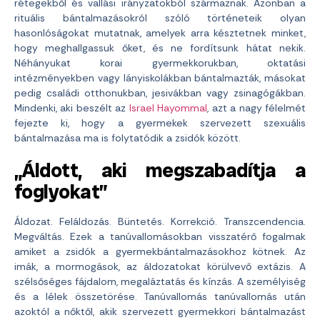
rétegekből és vallási irányzatokból származnak. Azonban a
rituális bántalmazásokról szóló történeteik olyan
hasonlóságokat mutatnak, amelyek arra késztetnek minket,
hogy meghallgassuk őket, és ne fordítsunk hátat nekik.
Néhányukat korai gyermekkorukban, oktatási
intézményekben vagy lányiskolákban bántalmazták, másokat
pedig családi otthonukban, jesivákban vagy zsinagógákban.
Mindenki, aki beszélt az
Israel Hayommal
, azt a nagy félelmét
fejezte ki, hogy a gyermekek szervezett szexuális
bántalmazása ma is folytatódik a zsidók között.
„Áldott, aki megszabadítja a
foglyokat”
Áldozat. Feláldozás. Büntetés. Korrekció. Transzcendencia.
Megváltás. Ezek a tanúvallomásokban visszatérő fogalmak
amiket a zsidók a gyermekbántalmazásokhoz kötnek. Az
imák, a mormogások, az áldozatokat körülvevő extázis. A
szélsőséges fájdalom, megaláztatás és kínzás. A személyiség
és a lélek összetörése. Tanúvallomás tanúvallomás után
azoktól a nőktől, akik szervezett gyermekkori bántalmazást