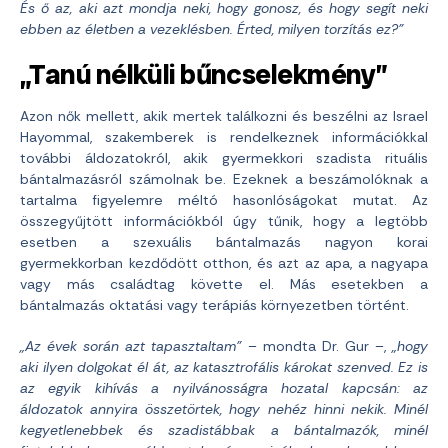
És ő az, aki azt mondja neki, hogy gonosz, és hogy segít neki
ebben az életben a vezeklésben. Érted, milyen torzítás ez?”
„Tanú nélküli bűncselekmény”
Azon nők mellett, akik mertek találkozni és beszélni az Israel
Hayommal, szakemberek is rendelkeznek információkkal
további áldozatokról, akik gyermekkori szadista rituális
bántalmazásról számolnak be. Ezeknek a beszámolóknak a
tartalma figyelemre méltó hasonlóságokat mutat. Az
összegyűjtött információkból úgy tűnik, hogy a legtöbb
esetben a szexuális bántalmazás nagyon korai
gyermekkorban kezdődött otthon, és azt az apa, a nagyapa
vagy más családtag követte el. Más esetekben a
bántalmazás oktatási vagy terápiás környezetben történt.
„Az évek során azt tapasztaltam”
– mondta Dr. Gur –,
„hogy
aki ilyen dolgokat él át, az katasztrofális károkat szenved. Ez is
az egyik kihívás a nyilvánosságra hozatal kapcsán: az
áldozatok annyira összetörtek, hogy nehéz hinni nekik. Minél
kegyetlenebbek és szadistábbak a bántalmazók, minél