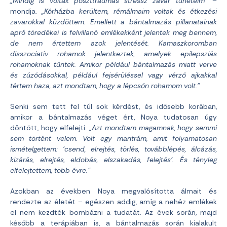
„Mindig is voltak poszttraumás stressz zavar tüneteim”
–
mondja.
„Kórházba kerültem, rémálmaim voltak és étkezési
zavarokkal küzdöttem. Emellett a bántalmazás pillanatainak
apró töredékei is felvillanó emlékekként jelentek meg bennem,
de nem értettem azok jelentését. Kamaszkoromban
disszociatív rohamok jelentkeztek, amelyek epilepsziás
rohamoknak tűntek. Amikor például bántalmazás miatt verve
és zúzódásokkal, például fejsérüléssel vagy vérző ajkakkal
tértem haza, azt mondtam, hogy a lépcsőn rohamom volt.”
Senki sem tett fel túl sok kérdést, és idősebb korában,
amikor a bántalmazás véget ért, Noya tudatosan úgy
döntött, hogy elfelejti.
„Azt mondtam magamnak, hogy semmi
sem történt velem. Volt egy mantrám, amit folyamatosan
ismételgettem: ‘csend, elrejtés, törlés, továbblépés, álcázás,
kizárás, elrejtés, eldobás, elszakadás, felejtés’. És tényleg
elfelejtettem, több évre.”
Azokban az években Noya megvalósította álmait és
rendezte az életét – egészen addig, amíg a nehéz emlékek
el nem kezdték bombázni a tudatát. Az évek során, majd
később a terápiában is, a bántalmazás során kialakult