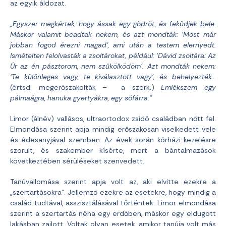
az egyik áldozat.
„Egyszer megkértek, hogy ássak egy gödröt, és feküdjek bele.
Máskor valamit beadtak nekem, és azt mondták: ‘Most már
jobban fogod érezni magad’, ami után a testem elernyedt.
Ismételten felolvasták a zsoltárokat, például: ‘Dávid zsoltára: Az
Úr az én pásztorom, nem szűkölködöm’. Azt mondták nekem:
‘Te különleges vagy, te kiválasztott vagy’, és behelyezték…
(értsd: megerőszakolták – a szerk.)
Emlékszem egy
pálmaágra, hanuka gyertyákra, egy sófárra.”
Limor (álnév) vallásos, ultraortodox zsidó családban nőtt fel.
Elmondása szerint apja mindig erőszakosan viselkedett vele
és édesanyjával szemben. Az évek során kórházi kezelésre
szorult, és szakember kísérte, mert a bántalmazások
következtében sérüléseket szenvedett.
Tanúvallomása szerint apja volt az, aki elvitte ezekre a
„szertartásokra”. Jellemző ezekre az esetekre, hogy mindig a
család tudtával, asszisztálásával történtek. Limor elmondása
szerint a szertartás néha egy erdőben, máskor egy eldugott
lakásban zajlott. Voltak olyan esetek, amikor tanúja volt más