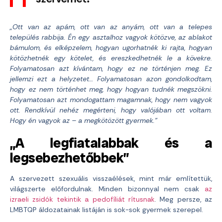
„Ott van az apám, ott van az anyám, ott van a telepes
település rabbija. Én egy asztalhoz vagyok kötözve, az ablakot
bámulom, és elképzelem, hogyan ugorhatnék ki rajta, hogyan
kötözhetnék egy kötelet, és ereszkedhetnék le a kövekre.
Folyamatosan azt kívántam, hogy ez ne történjen meg. Ez
jellemzi ezt a helyzetet… Folyamatosan azon gondolkodtam,
hogy ez nem történhet meg, hogy hogyan tudnék megszökni.
Folyamatosan azt mondogattam magamnak, hogy nem vagyok
ott. Rendkívül nehéz megérteni, hogy valójában ott voltam.
Hogy én vagyok az – a megkötözött gyermek.”
„A legfiatalabbak és a
legsebezhetőbbek”
A szervezett szexuális visszaélések, mint már említettük,
világszerte előfordulnak. Minden bizonnyal nem csak
az
izraeli zsidók tekintik a pedofíliát rítusnak
. Meg persze, az
LMBTQP áldozatainak listáján is sok-sok gyermek szerepel.