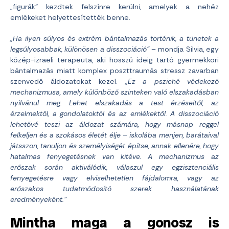
„figurák” kezdtek felszínre kerülni, amelyek a nehéz
emlékeket helyettesítették benne.
„Ha ilyen súlyos és extrém bántalmazás történik, a tünetek a
legsúlyosabbak, különösen a disszociáció”
– mondja Silvia, egy
közép-izraeli terapeuta, aki hosszú ideig tartó gyermekkori
bántalmazás miatt komplex poszttraumás stressz zavarban
szenvedő áldozatokat kezel.
„Ez a psziché védekező
mechanizmusa, amely különböző szinteken való elszakadásban
nyilvánul meg. Lehet elszakadás a test érzéseitől, az
érzelmektől, a gondolatoktól és az emlékektől. A disszociáció
lehetővé teszi az áldozat számára, hogy másnap reggel
felkeljen és a szokásos életét élje – iskolába menjen, barátaival
játsszon, tanuljon és személyiségét építse, annak ellenére, hogy
hatalmas fenyegetésnek van kitéve. A mechanizmus az
erőszak során aktiválódik, válaszul egy egzisztenciális
fenyegetésre vagy elviselhetetlen fájdalomra, vagy az
erőszakos tudatmódosító szerek használatának
eredményeként.”
Mintha maga a gonosz is