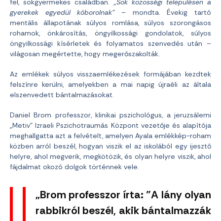
fel, sokgyermekes családban.
„Sok közösségi településen a
gyerekek egyedül kóborolnak”
– mondta. Évekig tartó
mentális állapotának súlyos romlása, súlyos szorongásos
rohamok, önkárosítás, öngyilkossági gondolatok, súlyos
öngyilkossági kísérletek és folyamatos szenvedés után –
világosan megértette, hogy megerőszakolták.
Az emlékek súlyos visszaemlékezések formájában kezdtek
felszínre kerülni, amelyekben a mai napig újraéli az általa
elszenvedett bántalmazásokat.
Daniel Brom professzor, klinikai pszichológus, a jeruzsálemi
„Metiv” Izraeli Pszichotraumás Központ vezetője és alapítója
meghallgatta azt a felvételt, amelyen Ayala emlékkép-roham
közben arról beszél, hogyan viszik el az iskolából egy ijesztő
helyre, ahol megverik, megkötözik, és olyan helyre viszik, ahol
fájdalmat okozó dolgok történnek vele.
„Brom professzor írta: ”A lány olyan
rabbikról beszél, akik bántalmazzák