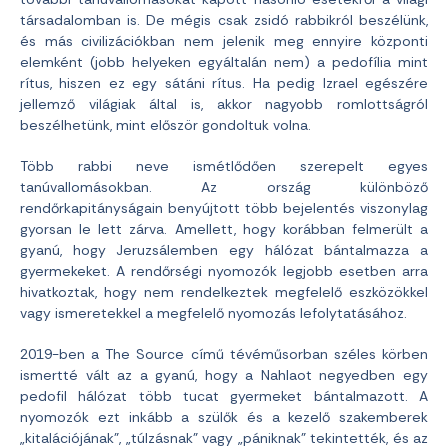
társadalomban is. De mégis csak zsidó rabbikról beszélünk,
és más civilizációkban nem jelenik meg ennyire központi
elemként (jobb helyeken egyáltalán nem) a pedofília mint
rítus, hiszen ez egy sátáni rítus. Ha pedig Izrael egészére
jellemző világiak által is, akkor nagyobb romlottságról
beszélhetünk, mint először gondoltuk volna.
Több rabbi neve ismétlődően szerepelt egyes
tanúvallomásokban. Az ország különböző
rendőrkapitányságain benyújtott több bejelentés viszonylag
gyorsan le lett zárva. Amellett, hogy korábban felmerült a
gyanú, hogy Jeruzsálemben egy hálózat bántalmazza a
gyermekeket. A rendőrségi nyomozók legjobb esetben arra
hivatkoztak, hogy nem rendelkeztek megfelelő eszközökkel
vagy ismeretekkel a megfelelő nyomozás lefolytatásához.
2019-ben a The Source című tévéműsorban széles körben
ismertté vált az a gyanú, hogy a Nahlaot negyedben egy
pedofil hálózat több tucat gyermeket bántalmazott. A
nyomozók ezt inkább a szülők és a kezelő szakemberek
„kitalációjának”, „túlzásnak” vagy „pániknak” tekintették, és az