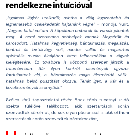
rendelkezne intuícióval
„Izgalmas légkör uralkodik, mintha a világ legszentebb és
legnemesebb cselekedetét hajtanánk végre”
– mondja Nurit.
„Nagyon fiatal voltam. A képekben emberek és versek jelentek
meg… A nemi szervemen sebhelyek vannak. Megsérült és
károsodott. Hatalmas kegyetlenség, bántalmazás, megalázás,
kontroll és birtokvágy volt, mindez vallás és magasztos
spirituális munka álcájában. Isten felhasználása a vágyak
kielégítésére. Ez továbbra is központi szerepet játszik a
traumáimban. Bár ilyen konkrét események egyszer
fordulhatnak elő, a bántalmazás maga életmóddá válik…
hatalmas belső pusztítást okozva. Tehát igen, a kár és a
következmények szörnyűek.”
Széles körű tapasztalatai révén Boaz több tucatnyi zsidó
szekta túlélővel találkozott, akik szertartások során
szenvedtek sérelmet, de sok olyan pácienssel is, akik otthoni
szertartások során szenvedtek bántalmazást,