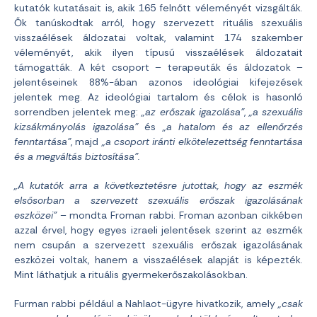
kutatók kutatásait is, akik 165 felnőtt véleményét vizsgálták.
Ők tanúskodtak arról, hogy szervezett rituális szexuális
visszaélések áldozatai voltak, valamint 174 szakember
véleményét, akik ilyen típusú visszaélések áldozatait
támogatták. A két csoport – terapeuták és áldozatok –
jelentéseinek 88%-ában azonos ideológiai kifejezések
jelentek meg. Az ideológiai tartalom és célok is hasonló
sorrendben jelentek meg:
„az erőszak igazolása”
,
„a szexuális
kizsákmányolás
igazolása”
és
„a hatalom és az ellenőrzés
fenntartása”
, majd
„a csoport iránti elkötelezettség fenntartása
és a megváltás biztosítása”.
„A kutatók arra a következtetésre jutottak, hogy az eszmék
elsősorban a szervezett szexuális erőszak igazolásának
eszközei”
– mondta Froman rabbi. Froman azonban cikkében
azzal érvel, hogy egyes izraeli jelentések szerint az eszmék
nem csupán a szervezett szexuális erőszak igazolásának
eszközei voltak, hanem a visszaélések alapját is képezték.
Mint láthatjuk a rituális gyermekerőszakolásokban.
Furman rabbi például a Nahlaot-ügyre hivatkozik, amely
„csak