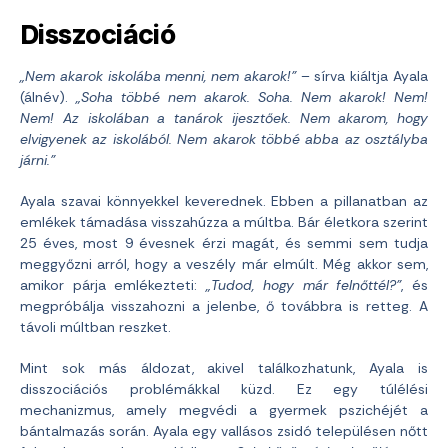
Disszociáció
„Nem akarok iskolába menni, nem akarok!”
– sírva kiáltja Ayala
(álnév).
„Soha többé nem akarok. Soha. Nem akarok! Nem!
Nem! Az iskolában a tanárok ijesztőek. Nem akarom, hogy
elvigyenek az iskolából. Nem akarok többé abba az osztályba
járni.”
Ayala szavai könnyekkel keverednek. Ebben a pillanatban az
emlékek támadása visszahúzza a múltba. Bár életkora szerint
25 éves, most 9 évesnek érzi magát, és semmi sem tudja
meggyőzni arról, hogy a veszély már elmúlt. Még akkor sem,
amikor párja emlékezteti:
„Tudod, hogy már felnőttél?”
, és
megpróbálja visszahozni a jelenbe, ő továbbra is retteg. A
távoli múltban reszket.
Mint sok más áldozat, akivel találkozhatunk, Ayala is
disszociációs problémákkal küzd. Ez egy túlélési
mechanizmus, amely megvédi a gyermek pszichéjét a
bántalmazás során. Ayala egy vallásos zsidó településen nőtt