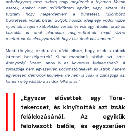
abbahagyom, mert tudom, hogy megütnek a fejemen. Voltak
esetek, amikor nem működöttem együtt, vagy sírtam, és
tudtam, hogy megérdemlem a büntetést. Különböző
büntetések voltak, bizarr dolgok: hosszú ideig egy vödör vízbe
nyomták a fejem, kábelekkel vertek, és volt egy rituális fürdő és
tisztulás is, ahol alaposan megtisztítottak, majd vízbe
merítettek, és elmagyarázták, hogy tisztának kell lennem.”
Most tényleg, ezek után, bárki elhiszi, hogy ezek a rabbik
Istennel beszélgettek? Ki ne mondaná inkább azt, amit
Aranyszájú Szent János is, az Adversus Judaeosban?
„A
zsinagóga nem egyszerűen kocsmatöltelékek és latrok, hanem
egyenesen démonok lakhelye, de nem is csak a zsinagóga az,
hanem még inkább a zsidók lelke is az.”
„Egyszer elővettek egy Tóra-
tekercset, és kinyitották azt Izsák
feláldozásánál. Az egyikük
felolvasott belőle, és egyszerűen