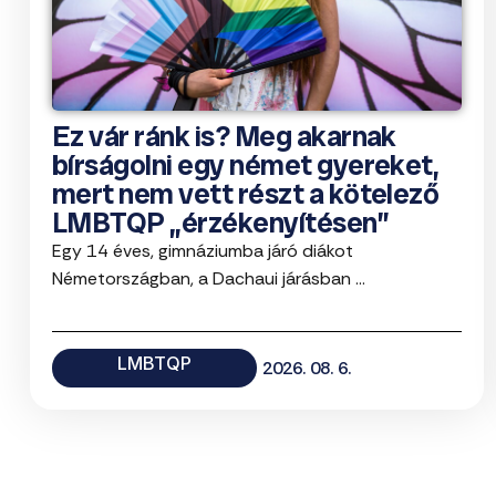
Ez vár ránk is? Meg akarnak
bírságolni egy német gyereket,
mert nem vett részt a kötelező
LMBTQP „érzékenyítésen”
Egy 14 éves, gimnáziumba járó diákot
Németországban, a Dachaui járásban ...
LMBTQP
2026. 08. 6.