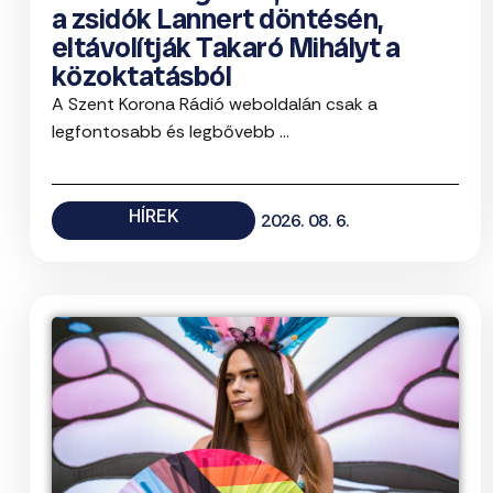
a zsidók Lannert döntésén,
eltávolítják Takaró Mihályt a
közoktatásból
A Szent Korona Rádió weboldalán csak a
legfontosabb és legbővebb ...
HÍREK
2026. 08. 6.