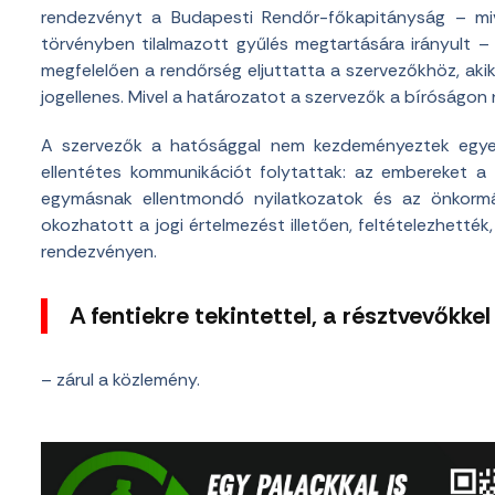
rendezvényt a Budapesti Rendőr-főkapitányság – miv
törvényben tilalmazott gyűlés megtartására irányult –
megfelelően a rendőrség eljuttatta a szervezőkhöz, aki
jogellenes. Mivel a határozatot a szervezők a bíróságo
A szervezők a hatósággal nem kezdeményeztek egyez
ellentétes kommunikációt folytattak: az embereket a g
egymásnak ellentmondó nyilatkozatok és az önkormá
okozhatott a jogi értelmezést illetően, feltételezhetté
rendezvényen.
A fentiekre tekintettel, a résztvevőkke
– zárul a közlemény.