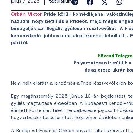
július 7, 2025
tabularium
Orbán Viktor
Pride körüli komédiájánál valószínűl
hazudni, hogy betiltják a Prideot, majd mégis enge
bírságolják az illegális gyűlésen résztvevőket. A
keménykedő, jobboskodó álca ezennel lehullott… M
párttól.
Kövesd Telegr
Folyamatosan frissítjük a 
és az orosz-ukrán konf
Nem indít eljárást a rendőrség a Pride résztvevői ellen,
Egy magánszemély 2025. június 16-án bejelentést te
gyűlés megtartása érdekében. A Budapesti Rendőr-főka
érintett közterület felett rendelkezésre jogosult Fővá
hogy a bejelentéssel érintett helyszínen és időben önko
A Budapest Főváros Önkormányzata által szervezett 