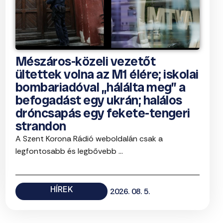
Mészáros-közeli vezetőt
ültettek volna az M1 élére; iskolai
bombariadóval „hálálta meg” a
befogadást egy ukrán; halálos
dróncsapás egy fekete-tengeri
strandon
A Szent Korona Rádió weboldalán csak a
legfontosabb és legbővebb ...
HÍREK
2026. 08. 5.