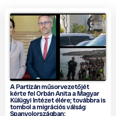
A Partizán műsorvezetőjét
kérte fel Orbán Anita a Magyar
Külügyi Intézet élére; továbbra is
tombol a migrációs válság
Spanyolországban;