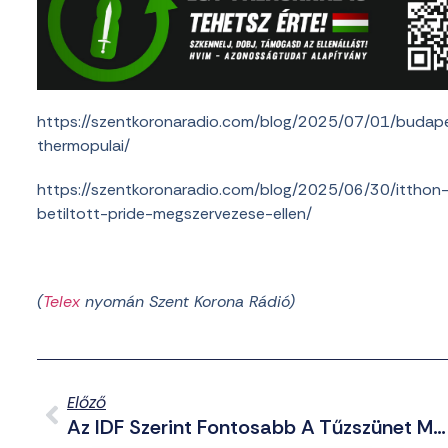
https://szentkoronaradio.com/blog/2025/07/01/budap
thermopulai/
https://szentkoronaradio.com/blog/2025/06/30/ittho
betiltott-pride-megszervezese-ellen/
(
Telex
nyomán Szent Korona Rádió)
Előző
Az IDF Szerint Fontosabb A Tűzszünet Megkötése, Mint A Hamász Kiiktatása