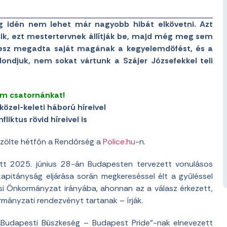
eg idén nem lehet már nagyobb hibát elkövetni. Azt
dik, ezt mestertervnek állítják be, majd még meg sem
 Fidesz megadta saját magának a kegyelemdöfést, és a
ondjuk, nem sokat vártunk a Szájer Józsefekkel teli
am csatornánkat!
közel-keleti háború híreivel
liktus rövid híreivel is
 közölte hétfőn a Rendőrség a
Police.hu
-n.
tt 2025. június 28-án Budapesten tervezett vonulásos
pitányság eljárása során megkereséssel élt a gyűléssel
rosi Önkormányzat irányába, ahonnan az a válasz érkezett,
rmányzati rendezvényt tartanak – írják.
„Budapesti Büszkeség – Budapest Pride”-nak elnevezett