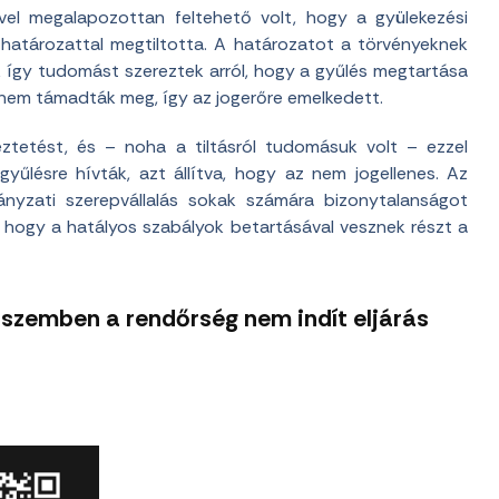
el megalapozottan feltehető volt, hogy a gyülekezési
 határozattal megtiltotta. A határozatot a törvényeknek
k így tudomást szereztek arról, hogy a gyűlés megtartása
n nem támadták meg, így az jogerőre emelkedett.
tetést, és – noha a tiltásról tudomásuk volt – ezzel
yűlésre hívták, azt állítva, hogy az nem jogellenes. Az
nyzati szerepvállalás sokak számára bizonytalanságot
k, hogy a hatályos szabályok betartásával vesznek részt a
l szemben a rendőrség nem indít eljárás