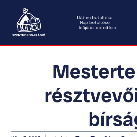
Dátum betöltése...
Nap betöltése...
Időjárás betöltése...
Mesterter
résztvevő
bírsá