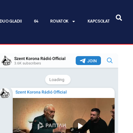
DUO GLADII
64
ROVATOK
KAPCSOLAT