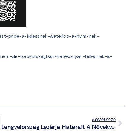
est-pride-a-fidesznek-waterloo-a-hvim-nek-
n-nem-de-torokorszagban-hatekonyan-fellepnek-a-
Következő
Lengyelország Lezárja Határait A Növekvő Migrációs Nyomás Miatt?