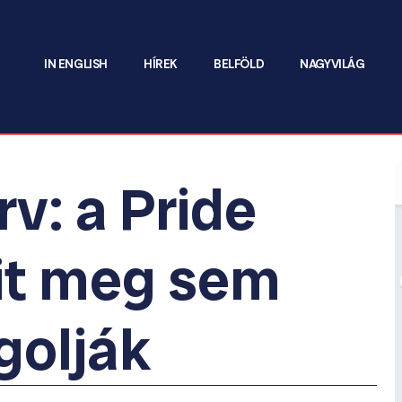
IN ENGLISH
HÍREK
BELFÖLD
NAGYVILÁG
v: a Pride
it meg sem
golják