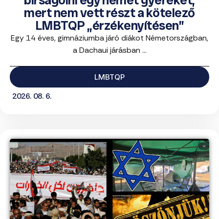
bírságolni egy német gyereket,
mert nem vett részt a kötelező
LMBTQP „érzékenyítésen”
Egy 14 éves, gimnáziumba járó diákot Németországban,
a Dachaui járásban ...
LMBTQP
2026. 08. 6.