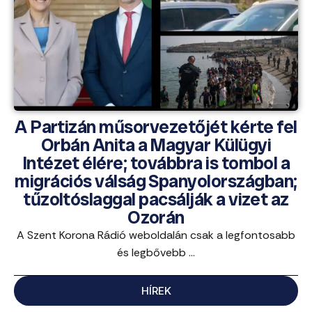
A Partizán műsorvezetőjét kérte fel
Orbán Anita a Magyar Külügyi
Intézet élére; továbbra is tombol a
migrációs válság Spanyolországban;
tűzoltóslaggal pacsálják a vizet az
Ozorán
A Szent Korona Rádió weboldalán csak a legfontosabb
és legbővebb ...
HÍREK