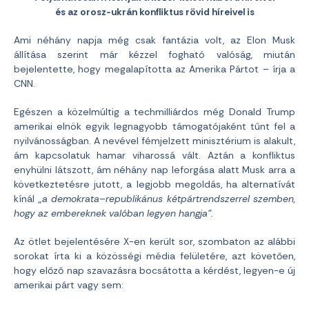
és az orosz-ukrán konfliktus rövid híreivel is
Ami néhány napja még csak fantázia volt, az Elon Musk
állítása szerint már kézzel fogható valóság, miután
bejelentette, hogy megalapította az Amerika Pártot – írja a
CNN.
Egészen a közelmúltig a techmilliárdos még Donald Trump
amerikai elnök egyik legnagyobb támogatójaként tűnt fel a
nyilvánosságban. A nevével fémjelzett minisztérium is alakult,
ám kapcsolatuk hamar viharossá vált. Aztán a konfliktus
enyhülni látszott, ám néhány nap leforgása alatt Musk arra a
következtetésre jutott, a legjobb megoldás, ha alternatívát
kínál
„a demokrata–republikánus kétpártrendszerrel szemben,
hogy az embereknek valóban legyen hangja”.
Az ötlet bejelentésére X-en került sor, szombaton az alábbi
sorokat írta ki a közösségi média felületére, azt követően,
hogy előző nap szavazásra bocsátotta a kérdést, legyen-e új
amerikai párt vagy sem: