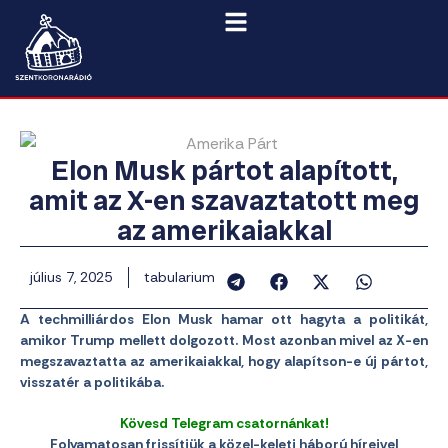
Elon Musk pártot alapított,
amit az X-en szavaztatott meg
az amerikaiakkal
július 7, 2025
tabularium
A techmilliárdos Elon Musk hamar ott hagyta a politikát,
amikor Trump mellett dolgozott. Most azonban mivel az X-en
megszavaztatta az amerikaiakkal, hogy alapítson-e új pártot,
visszatér a politikába.
Kövesd Telegram csatornánkat!
Folyamatosan frissítjük a közel-keleti háború híreivel