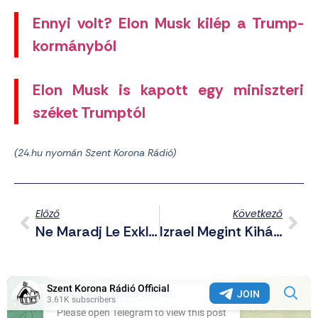
Ennyi volt? Elon Musk kilép a Trump-
kormányból
Elon Musk is kapott egy miniszteri
széket Trumptól
(24.hu nyomán Szent Korona Rádió)
Előző
Következő
Ne Maradj Le Exkluzív Telegram Posztjainkról Sem! – Összefoglaló A Csatornáról Háborús Hírekkel (2025.07.06.)
Izrael Megint Kihátrál A Béketárgyalás Mögül – „nem Tetszenek” Neki A Hamász Feltételei