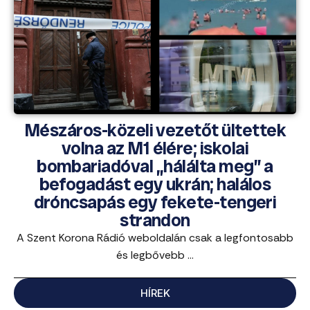
Mészáros-közeli vezetőt ültettek
volna az M1 élére; iskolai
bombariadóval „hálálta meg” a
befogadást egy ukrán; halálos
dróncsapás egy fekete-tengeri
strandon
A Szent Korona Rádió weboldalán csak a legfontosabb
és legbővebb ...
HÍREK