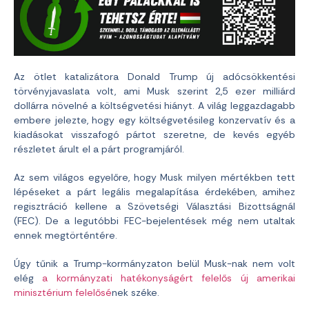
Az ötlet katalizátora Donald Trump új adócsökkentési
törvényjavaslata volt, ami Musk szerint 2,5 ezer milliárd
dollárra növelné a költségvetési hiányt. A világ leggazdagabb
embere jelezte, hogy egy költségvetésileg konzervatív és a
kiadásokat visszafogó pártot szeretne, de kevés egyéb
részletet árult el a párt programjáról.
Az sem világos egyelőre, hogy Musk milyen mértékben tett
lépéseket a párt legális megalapítása érdekében, amihez
regisztráció kellene a Szövetségi Választási Bizottságnál
(FEC). De a legutóbbi FEC-bejelentések még nem utaltak
ennek megtörténtére.
Úgy tűnik a Trump-kormányzaton belül Musk-nak nem volt
elég
a kormányzati hatékonyságért felelős új amerikai
minisztérium felelősé
nek széke.