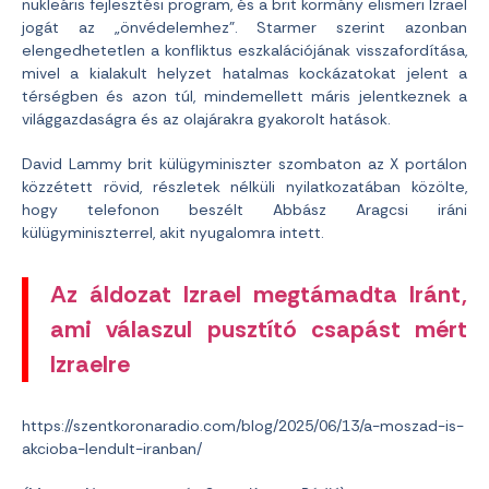
nukleáris fejlesztési program, és a brit kormány elismeri Izrael
jogát az „önvédelemhez”. Starmer szerint azonban
elengedhetetlen a konfliktus eszkalációjának visszafordítása,
mivel a kialakult helyzet hatalmas kockázatokat jelent a
térségben és azon túl, mindemellett máris jelentkeznek a
világgazdaságra és az olajárakra gyakorolt hatások.
David Lammy brit külügyminiszter szombaton az X portálon
közzétett rövid, részletek nélküli nyilatkozatában közölte,
hogy telefonon beszélt Abbász Aragcsi iráni
külügyminiszterrel, akit nyugalomra intett.
Az áldozat Izrael megtámadta Iránt,
ami válaszul pusztító csapást mért
Izraelre
https://szentkoronaradio.com/blog/2025/06/13/a-moszad-is-
akcioba-lendult-iranban/