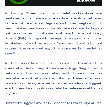
A Downing Street szerint a művelet előkészítése már
pénteken, az iráni nukleáris fejlesztési létesítmények ellen
végrehajtott első izraeli légicsapások után megkezdődött.
Sem Starmer, sem londoni hivatala nem részletezte, hogy a
brit repülőgépek hol állomásoznak majd, de a brit királyi
légierő (RAF) legnagyobb térségi támaszpontja a ciprusi
Akrotiriben működik, és ez – a Cipruson működő többi brit
katonai létesítménnyel együtt – szuverén brit területnek
számít.
A brit miniszterelnök nem válaszolt közvetlenül a
kíséretében lévő újságírók kérdésére, hogy Nagy-Britannia
bekapcsolódik-e az Izrael ellen indított iráni drón- és
rakétatámadások elhárításába. Starmer kijelentette: ezek
műveleti döntések, amelyek a helyzet alakulásától függnek,
ezért ő nem kíván pontos részletekbe belemenni ebben az
ügyben.
Hozzátette ugyanakkor, hogy Londont régóta zavarja az iráni