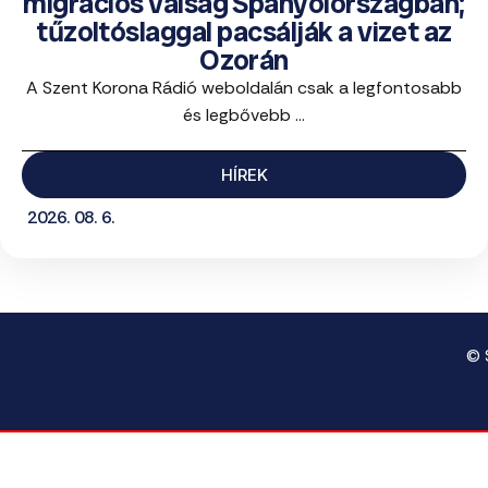
migrációs válság Spanyolországban;
tűzoltóslaggal pacsálják a vizet az
Ozorán
A Szent Korona Rádió weboldalán csak a legfontosabb
és legbővebb ...
HÍREK
2026. 08. 6.
© 