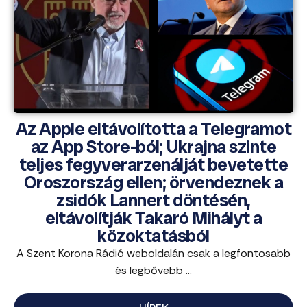
Az Apple eltávolította a Telegramot
az App Store-ból; Ukrajna szinte
teljes fegyverarzenálját bevetette
Oroszország ellen; örvendeznek a
zsidók Lannert döntésén,
eltávolítják Takaró Mihályt a
közoktatásból
A Szent Korona Rádió weboldalán csak a legfontosabb
és legbővebb ...