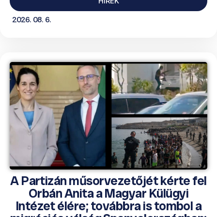
HÍREK
2026. 08. 6.
A Partizán műsorvezetőjét kérte fel
Orbán Anita a Magyar Külügyi
Intézet élére; továbbra is tombol a