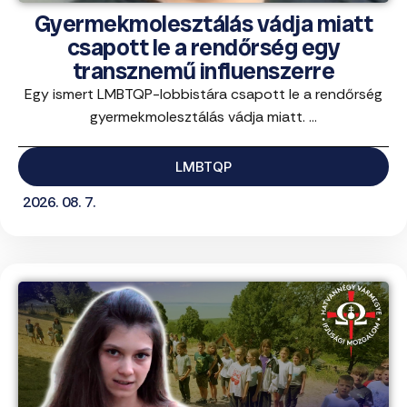
Gyermekmolesztálás vádja miatt
csapott le a rendőrség egy
transznemű influenszerre
Egy ismert LMBTQP-lobbistára csapott le a rendőrség
gyermekmolesztálás vádja miatt. ...
LMBTQP
2026. 08. 7.