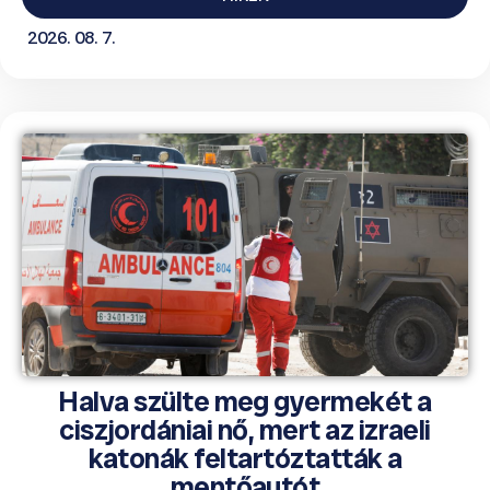
2026. 08. 7.
Halva szülte meg gyermekét a
ciszjordániai nő, mert az izraeli
katonák feltartóztatták a
mentőautót