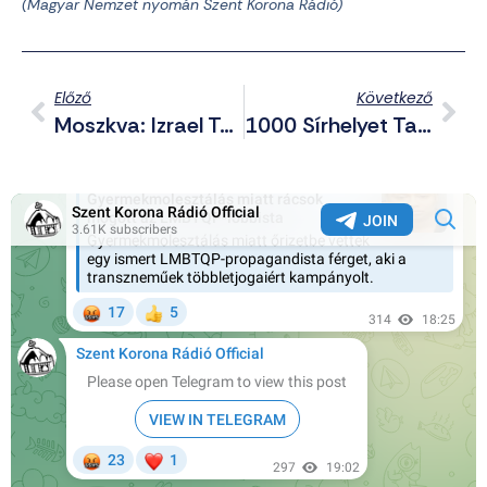
(Magyar Nemzet nyomán Szent Korona Rádió)
Előző
Következő
Moszkva: Izrael Támadása Irán Ellen Indokolatlan Volt, Szabotálta Az Amerikai-Iráni Tárgyalásokat
1000 Sírhelyet Találtak Régészek Tatabánya Határában