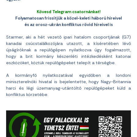
Kövesd Telegram csatornánkat!
Folyamatosan frissítjük a közel-keleti háború híreivel
és az orosz-ukrán konfliktus rövid híreivel is
Starmer, aki a hét vezető ipari hatalom csoportjának (G7)
kanadai csúcstalálkozójára utazott, a kíséretében lévő
újságíróknak a repülőgépen nyilatkozva úgy fogalmazott,
hogy a brit kormány készenléti intézkedésként katonai
eszközöket, köztük repülőgépeket telepít a térségbe.
A kormányfő nyilatkozatával egyidőben a londoni
miniszterelnöki hivatal is bejelentette, hogy Nagy-Britannia
harci és légi üzemanyag-utántöltő repülőgépeket küld a
konfliktus körzetébe.