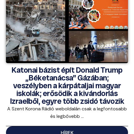
Katonai bázist épít Donald Trump
„Béketanácsa” Gázában;
veszélyben a kárpátaljai magyar
iskolák; erősödik a kivándorlás
Izraelből, egyre több zsidó távozik
A Szent Korona Rádió weboldalán csak a legfontosabb
és legbővebb ...
HÍREK