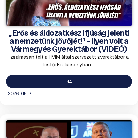
„Erős és áldozatkész ifjúság jelenti
a nemzetünk jövőjét!” – ilyen volt a
Vármegyés Gyerektábor (VIDEÓ)
Izgalmasan telt a HVIM által szervezett gyerektábor a
festői Badacsonyban, ...
64
2026. 08. 7.