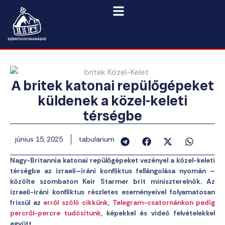
A britek katonai repülőgépeket
küldenek a közel-keleti
térségbe
június 15, 2025
tabularium
Nagy-Britannia katonai repülőgépeket vezényel a közel-keleti
térségbe az izraeli–iráni konfliktus fellángolása nyomán –
közölte szombaton Keir Starmer brit miniszterelnök. Az
izraeli-iráni konfliktus részletes eseményeivel folyamatosan
frissül az
erről szóló cikkünk
,
Telegram-csatornánkon pedig
percről-percre tudósítunk
, képekkel és videó felvételekkel
együtt.