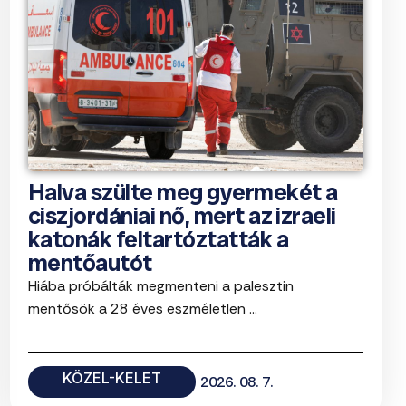
Halva szülte meg gyermekét a
ciszjordániai nő, mert az izraeli
katonák feltartóztatták a
mentőautót
Hiába próbálták megmenteni a palesztin
mentősök a 28 éves eszméletlen ...
KÖZEL-KELET
2026. 08. 7.