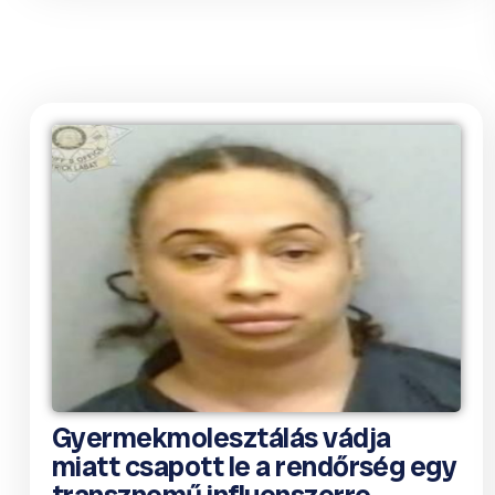
Gyermekmolesztálás vádja
miatt csapott le a rendőrség egy
transznemű influenszerre