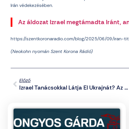
Irán védekezésében.
Az áldozat Izrael megtámadta Iránt, am
https://szentkoronaradio.com/blog/2025/06/09/iran-ti
(Neokohn nyomán Szent Korona Rádió)
Előző
Izrael Tanácsokkal Látja El Ukrajnát? Az Oroszok Szerint Nem Kizárt, Már Folyik Az Ellenőrzés