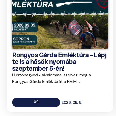
Rongyos Gárda Emléktúra – Lépj
te is a hősök nyomába
szeptember 5-én!
Huszonegyedik alkalommal szervezi meg a
Rongyos Gárda Emléktúrát a HVIM ...
64
2026. 08. 8.