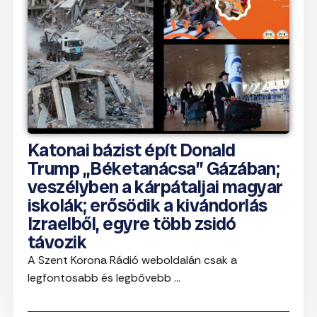
Katonai bázist épít Donald
Trump „Béketanácsa” Gázában;
veszélyben a kárpátaljai magyar
iskolák; erősödik a kivándorlás
Izraelből, egyre több zsidó
távozik
A Szent Korona Rádió weboldalán csak a
legfontosabb és legbővebb ...