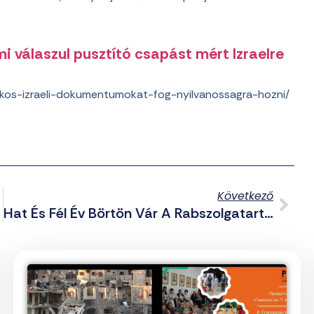
i válaszul pusztító csapást mért Izraelre
tkos-izraeli-dokumentumokat-fog-nyilvanossagra-hozni/
Következő
Hat És Fél Év Börtön Vár A Rabszolgatartó Lókereskedő Cigányra