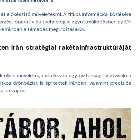
liktus rövid híreivel is
ását előkészítő műveletekről. A titkos információk közlésére
szerzési, operatív és technológiai együttműködésben az IDF
gre Iránban a támadás megindításakor.
en Irán stratégiai rakétainfrastruktúráját
k elleni műveletre, nyilatkozta egy biztonsági tisztviselő a
tkos drónbázist is építettek Iránban, valamint precíziós
z országba.