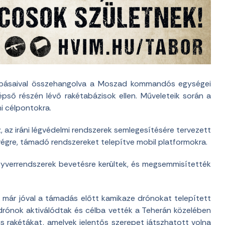
 csapásaival összehangolva a Moszad kommandós egységei
épső részén lévő rakétabázisok ellen. Műveleteik során a
i célpontokra.
 az iráni légvédelmi rendszerek semlegesítésére tervezett
végre, támadó rendszereket telepítve mobil platformokra.
verrendszerek bevetésre kerültek, és megsemmisítették
 már jóval a támadás előtt kamikaze drónokat telepített
a drónok aktiválódtak és célba vették a Teherán közelében
kus rakétákat, amelyek jelentős szerepet játszhatott volna