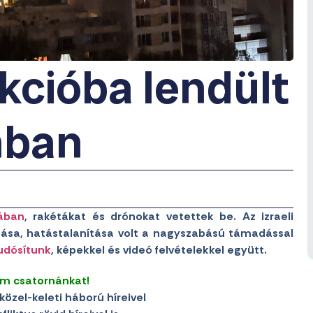
kcióba lendült
nban
sában
, rakétákat és drónokat vetettek be. Az izraeli
ása, hatástalanítása volt a nagyszabású támadással
udósítunk
, képekkel és videó felvételekkel együtt.
am csatornánkat!
közel-keleti háború híreivel