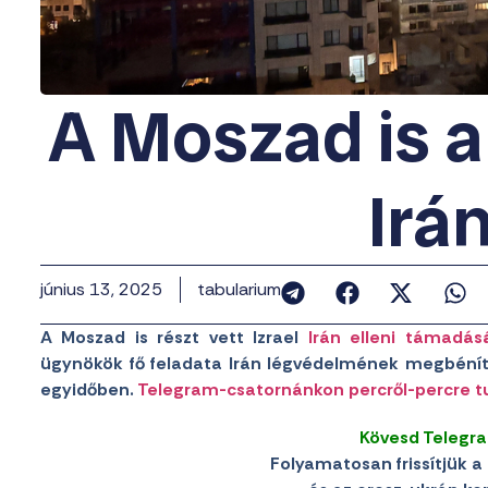
A Moszad is a
Irá
június 13, 2025
tabularium
A Moszad is részt vett Izrael
Irán elleni támadá
ügynökök fő feladata Irán légvédelmének megbénít
egyidőben.
Telegram-csatornánkon percről-percre t
Kövesd Telegr
Folyamatosan frissítjük a 