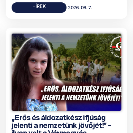
HÍREK
2026. 08. 7.
„Erős és áldozatkész ifjúság
jelenti a nemzetünk jövőjét!” –
ilyen volt a Vármegyés