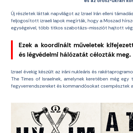
és az orosz-ukrán konf
Új részletek láttak napvilágot az Izrael Irán elleni támad
feljogosított izraeli lapok megírták, hogy a Moszad hír
egységeivel, több titkos szabotázs-missziót hajtott vé
Ezek a koordinált műveletek kifejezett
és légvédelmi hálózatát célozták meg.
Izrael évekig készült az iráni nukleáris és rakétaprogramo
The Times of Israelnek, amelynek keretében még egy ti
fegyverrendszereket és kommandósokat csempésztek a