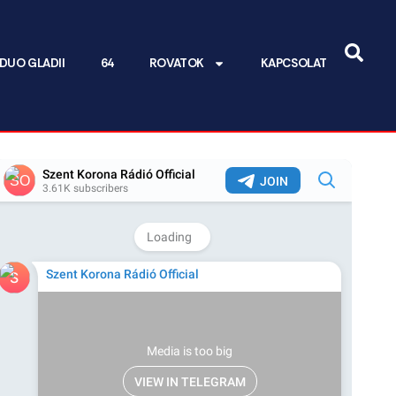
DUO GLADII
64
ROVATOK
KAPCSOLAT