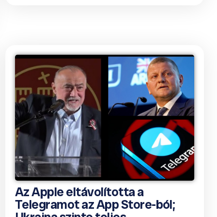
Az Apple eltávolította a
Telegramot az App Store-ból;
Ukrajna szinte teljes