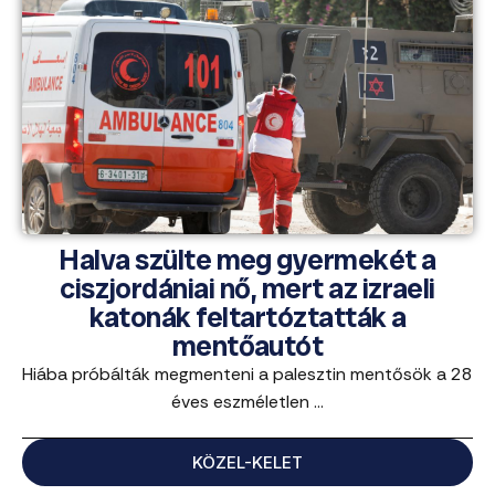
Halva szülte meg gyermekét a
ciszjordániai nő, mert az izraeli
katonák feltartóztatták a
mentőautót
Hiába próbálták megmenteni a palesztin mentősök a 28
éves eszméletlen ...
KÖZEL-KELET