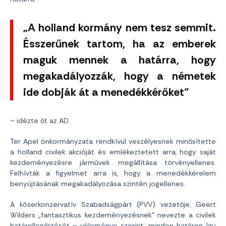
„A holland kormány nem tesz semmit.
Ésszerűnek tartom, ha az emberek
maguk mennek a határra, hogy
megakadályozzák, hogy a németek
ide dobják át a menedékkérőket”
– idézte őt az AD.
Ter Apel önkormányzata rendkívül veszélyesnek minősítette
a holland civilek akcióját és emlékeztetett arra, hogy saját
kezdeményezésre járművek megállítása törvényellenes.
Felhívták a figyelmet arra is, hogy a menedékkérelem
benyújtásának megakadályozása szintén jogellenes.
A kóserkonzervatív Szabadságpárt (PVV) vezetője, Geert
Wilders „fantasztikus kezdeményezésnek” nevezte a civilek
határellenőrzését – véleménye szerint „minden határon így