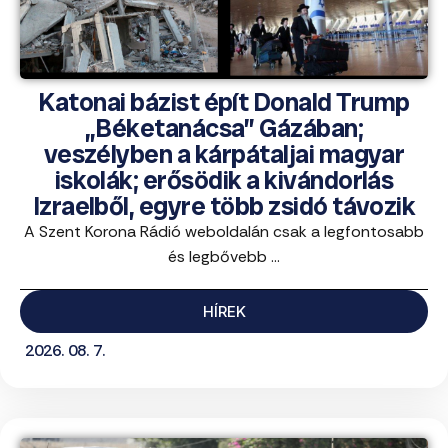
Katonai bázist épít Donald Trump
„Béketanácsa” Gázában;
veszélyben a kárpátaljai magyar
iskolák; erősödik a kivándorlás
Izraelből, egyre több zsidó távozik
A Szent Korona Rádió weboldalán csak a legfontosabb
és legbővebb ...
HÍREK
2026. 08. 7.