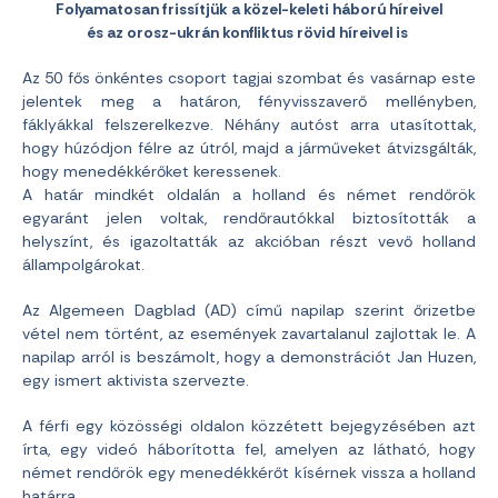
Folyamatosan frissítjük a közel-keleti háború híreivel
és az orosz-ukrán konfliktus rövid híreivel is
Az 50 fős önkéntes csoport tagjai szombat és vasárnap este
jelentek meg a határon, fényvisszaverő mellényben,
fáklyákkal felszerelkezve. Néhány autóst arra utasítottak,
hogy húzódjon félre az útról, majd a járműveket átvizsgálták,
hogy menedékkérőket keressenek.
A határ mindkét oldalán a holland és német rendőrök
egyaránt jelen voltak, rendőrautókkal biztosították a
helyszínt, és igazoltatták az akcióban részt vevő holland
állampolgárokat.
Az Algemeen Dagblad (AD) című napilap szerint őrizetbe
vétel nem történt, az események zavartalanul zajlottak le. A
napilap arról is beszámolt, hogy a demonstrációt Jan Huzen,
egy ismert aktivista szervezte.
A férfi egy közösségi oldalon közzétett bejegyzésében azt
írta, egy videó háborította fel, amelyen az látható, hogy
német rendőrök egy menedékkérőt kísérnek vissza a holland
határra.