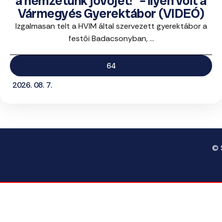
a nemzetünk jövőjét!” – ilyen volt a
Vármegyés Gyerektábor (VIDEÓ)
Izgalmasan telt a HVIM által szervezett gyerektábor a
festői Badacsonyban, ...
64
2026. 08. 7.
© 