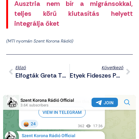
Ausztria nem bír a migránsokkal,
teljes körű kiutasítás helyett
integrálja őket
(MTI nyomán Szent Korona Rádió)
Előző
Következő
Elfogták Greta Thunberg Hajóját Az Izraeliek
Etyek Fideszes Polgármestere Ukrán Címeres Sapkában Pózolt