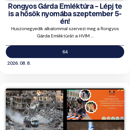
Rongyos Gárda Emléktúra – Lépj te
is a hősök nyomába szeptember 5-
én!
Huszonegyedik alkalommal szervezi meg a Rongyos
Gárda Emléktúrát a HVIM ...
64
2026. 08. 8.