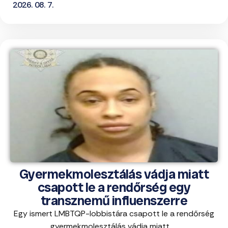
2026. 08. 7.
Gyermekmolesztálás vádja miatt
csapott le a rendőrség egy
transznemű influenszerre
Egy ismert LMBTQP-lobbistára csapott le a rendőrség
gyermekmolesztálás vádja miatt. ...