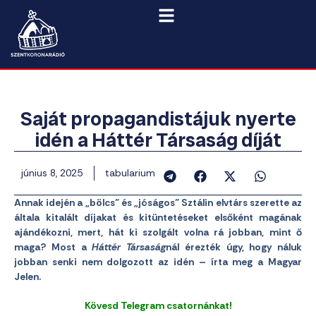
Saját propagandistájuk nyerte
idén a Háttér Társaság díját
június 8, 2025
tabularium
Annak idején a „bölcs” és „jóságos” Sztálin elvtárs szerette az
általa kitalált díjakat és kitüntetéseket elsőként magának
ajándékozni, mert, hát ki szolgált volna rá jobban, mint ő
maga? Most a
Háttér Társaság
nál érezték úgy, hogy náluk
jobban senki nem dolgozott az idén – írta meg a Magyar
Jelen.
Kövesd Telegram csatornánkat!