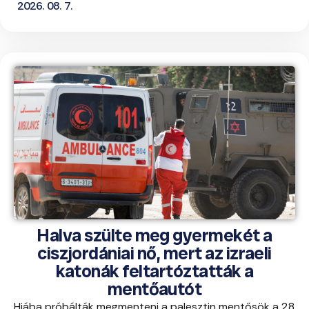
2026. 08. 7.
Halva szülte meg gyermekét a
ciszjordániai nő, mert az izraeli
katonák feltartóztatták a
mentőautót
Hiába próbálták megmenteni a palesztin mentősök a 28