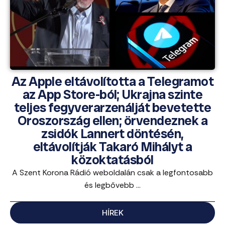
Az Apple eltávolította a Telegramot
az App Store-ból; Ukrajna szinte
teljes fegyverarzenálját bevetette
Oroszország ellen; örvendeznek a
zsidók Lannert döntésén,
eltávolítják Takaró Mihályt a
közoktatásból
A Szent Korona Rádió weboldalán csak a legfontosabb
és legbővebb ...
HÍREK