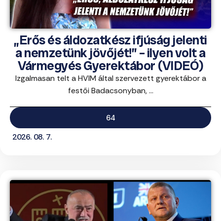
„Erős és áldozatkész ifjúság jelenti
a nemzetünk jövőjét!” – ilyen volt a
Vármegyés Gyerektábor (VIDEÓ)
Izgalmasan telt a HVIM által szervezett gyerektábor a
festői Badacsonyban, ...
64
2026. 08. 7.