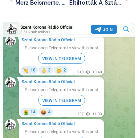
Merz Beismerte, Hogy Eddig Németország Teljesen Az Egyesült Államoktól Függött
Eltiltották A Sztárfocistát A Mezén Lévő LMBTQP-Zászló Letakarása Miatt