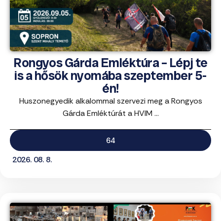
Rongyos Gárda Emléktúra – Lépj te
is a hősök nyomába szeptember 5-
én!
Huszonegyedik alkalommal szervezi meg a Rongyos
Gárda Emléktúrát a HVIM ...
64
2026. 08. 8.