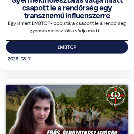
csapott le a rendőrség egy
transznemű influenszerre
Egy ismert LMBTQP-lobbistára csapott le a rendőrség
gyermekmolesztálás vádja miatt. ...
LMBTQP
2026. 08. 7.