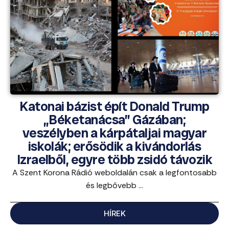
Katonai bázist épít Donald Trump
„Béketanácsa” Gázában;
veszélyben a kárpátaljai magyar
iskolák; erősödik a kivándorlás
Izraelből, egyre több zsidó távozik
A Szent Korona Rádió weboldalán csak a legfontosabb
és legbővebb ...
HÍREK