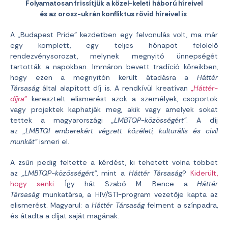
Folyamatosan frissítjük a közel-keleti háború híreivel
és az orosz-ukrán konfliktus rövid híreivel is
A „Budapest Pride” kezdetben egy felvonulás volt, ma már
egy komplett, egy teljes hónapot felölelő
rendezvénysorozat, melynek megnyitó ünnepségét
tartották a napokban. Immáron bevett tradíció köreikben,
hogy ezen a megnyitón került átadásra a
Háttér
Társaság
által alapított díj is. A rendkívül kreatívan
„
Háttér-
díjra
”
keresztelt elismerést azok a személyek, csoportok
vagy projektek kaphatják meg, akik vagy amelyek sokat
tettek a magyarországi
„LMBTQP-közösségért”
.
A díj
az
„LMBTQI emberekért végzett közéleti, kulturális és civil
munkát”
ismeri el.
A zsűri pedig feltette a kérdést, ki tehetett volna többet
az
„LMBTQP-közösségért”
, mint a
Háttér Társaság
?
Kiderült,
hogy senki.
Így hát Szabó M. Bence a
Háttér
Társaság
munkatársa, a HIV/STI-program vezetője kapta az
elismerést. Magyarul: a
Háttér Társaság
felment a színpadra,
és átadta a díjat saját magának.