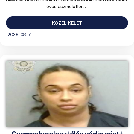
éves eszméletlen ...
KÖZEL-KELET
2026. 08. 7.
Gyermekmolesztálás vádja miatt