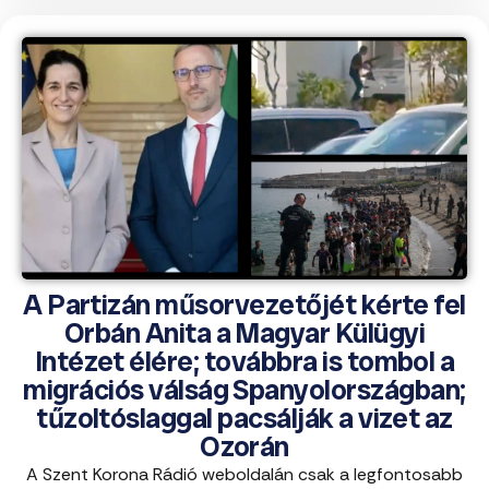
A Partizán műsorvezetőjét kérte fel
Orbán Anita a Magyar Külügyi
Intézet élére; továbbra is tombol a
migrációs válság Spanyolországban;
tűzoltóslaggal pacsálják a vizet az
Ozorán
A Szent Korona Rádió weboldalán csak a legfontosabb