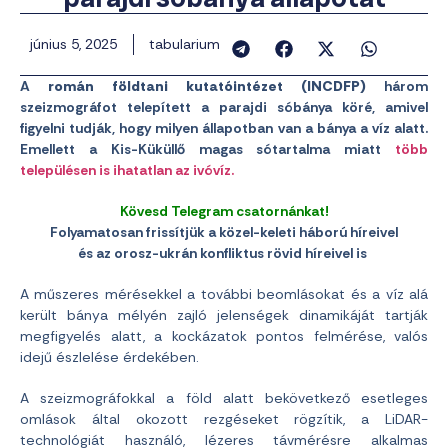
június 5, 2025
tabularium
A
román földtani kutatóintézet (INCDFP)
három
szeizmográfot telepített a parajdi sóbánya köré, amivel
figyelni tudják, hogy milyen állapotban van a bánya a víz alatt.
Emellett a Kis-Küküllő magas sótartalma miatt
több
településen is ihatatlan az ivóvíz.
Kövesd Telegram csatornánkat!
Folyamatosan frissítjük a közel-keleti háború híreivel
és az orosz-ukrán konfliktus rövid híreivel is
A műszeres mérésekkel a további beomlásokat és a víz alá
került bánya mélyén zajló jelenségek dinamikáját tartják
megfigyelés alatt, a kockázatok pontos felmérése, valós
idejű észlelése érdekében.
A szeizmográfokkal a föld alatt bekövetkező esetleges
omlások által okozott rezgéseket rögzítik, a LiDAR-
technológiát használó, lézeres távmérésre alkalmas