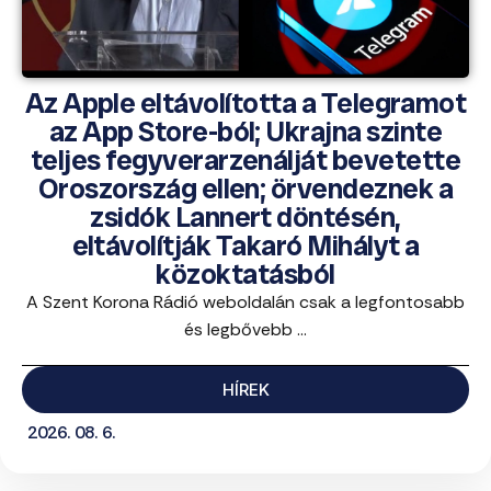
Az Apple eltávolította a Telegramot
az App Store-ból; Ukrajna szinte
teljes fegyverarzenálját bevetette
Oroszország ellen; örvendeznek a
zsidók Lannert döntésén,
eltávolítják Takaró Mihályt a
közoktatásból
A Szent Korona Rádió weboldalán csak a legfontosabb
és legbővebb ...
HÍREK
2026. 08. 6.