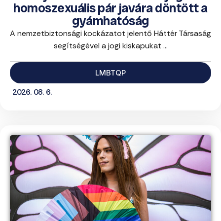
homoszexuális pár javára döntött a
gyámhatóság
A nemzetbiztonsági kockázatot jelentő Háttér Társaság
segítségével a jogi kiskapukat ...
LMBTQP
2026. 08. 6.