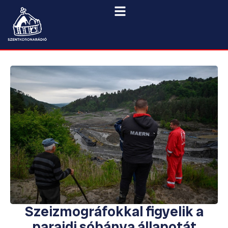
Szeizmográfokkal figyelik a
parajdi sóbánya állapotát