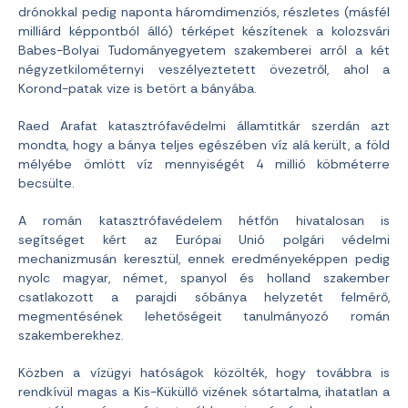
drónokkal pedig naponta háromdimenziós, részletes (másfél
milliárd képpontból álló) térképet készítenek a kolozsvári
Babes-Bolyai Tudományegyetem szakemberei arról a két
négyzetkilométernyi veszélyeztetett övezetről, ahol a
Korond-patak vize is betört a bányába.
Raed Arafat katasztrófavédelmi államtitkár szerdán azt
mondta, hogy a bánya teljes egészében víz alá került, a föld
mélyébe ömlött víz mennyiségét 4 millió köbméterre
becsülte.
A román katasztrófavédelem hétfőn hivatalosan is
segítséget kért az Európai Unió polgári védelmi
mechanizmusán keresztül, ennek eredményeképpen pedig
nyolc magyar, német, spanyol és holland szakember
csatlakozott a parajdi sóbánya helyzetét felmérő,
megmentésének lehetőségeit tanulmányozó román
szakemberekhez.
Közben a vízügyi hatóságok közölték, hogy továbbra is
rendkívül magas a Kis-Küküllő vizének sótartalma, ihatatlan a