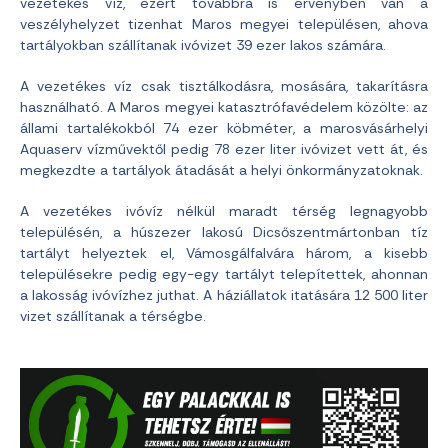
vezetékes víz, ezért továbbra is érvényben van a
veszélyhelyzet tizenhat Maros megyei településen, ahova
tartályokban szállítanak ivóvizet 39 ezer lakos számára.
A vezetékes víz csak tisztálkodásra, mosására, takarításra
használható. A Maros megyei katasztrófavédelem közölte: az
állami tartalékokból 74 ezer köbméter, a marosvásárhelyi
Aquaserv vízművektől pedig 78 ezer liter ivóvizet vett át, és
megkezdte a tartályok átadását a helyi önkormányzatoknak.
A vezetékes ivóvíz nélkül maradt térség legnagyobb
településén, a húszezer lakosú Dicsőszentmártonban tíz
tartályt helyeztek el, Vámosgálfalvára három, a kisebb
településekre pedig egy-egy tartályt telepítettek, ahonnan
a lakosság ivóvízhez juthat. A háziállatok itatására 12 500 liter
vizet szállítanak a térségbe.