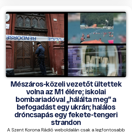
Mészáros-közeli vezetőt ültettek
volna az M1 élére; iskolai
bombariadóval „hálálta meg” a
befogadást egy ukrán; halálos
dróncsapás egy fekete-tengeri
strandon
A Szent Korona Rádió weboldalán csak a legfontosabb