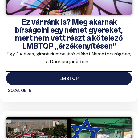
Ez vár ránk is? Meg akarnak
bírságolni egy német gyereket,
mert nem vett részt a kötelező
LMBTQP „érzékenyítésen”
Egy 14 éves, gimnáziumba járó diákot Németországban,
a Dachaui járásban ...
LMBTQP
2026. 08. 6.