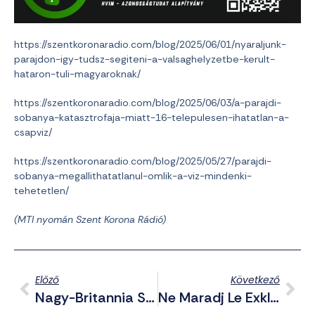
https://szentkoronaradio.com/blog/2025/06/01/nyaraljunk-
parajdon-igy-tudsz-segiteni-a-valsaghelyzetbe-kerult-
hataron-tuli-magyaroknak/
https://szentkoronaradio.com/blog/2025/06/03/a-parajdi-
sobanya-katasztrofaja-miatt-16-telepulesen-ihatatlan-a-
csapviz/
https://szentkoronaradio.com/blog/2025/05/27/parajdi-
sobanya-megallithatatlanul-omlik-a-viz-mindenki-
tehetetlen/
(MTI nyomán Szent Korona Rádió)
Előző
Következő
Nagy-Britannia Százezer Drónt Küld Idén Ukrajna Számára
Ne Maradj Le Exkluzív Telegram Posztjainkról Sem! – Összefoglaló A Csatornáról Háborús Hírekkel (2025.06.04.)