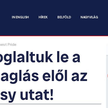
IN ENGLISH
HÍREK
BELFÖLD
NAGYVILÁG
glaltuk le a
aglás elől az
sy utat!