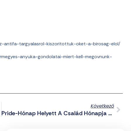
antifa-targyalasrol-kiszoritottuk-oket-a-birosag-elol/
armegyes-anyuka-gondolatai-miert-kell-megovnunk-
Következő
Pride-Hónap Helyett A Család Hónapja Lett Amerikában A Június