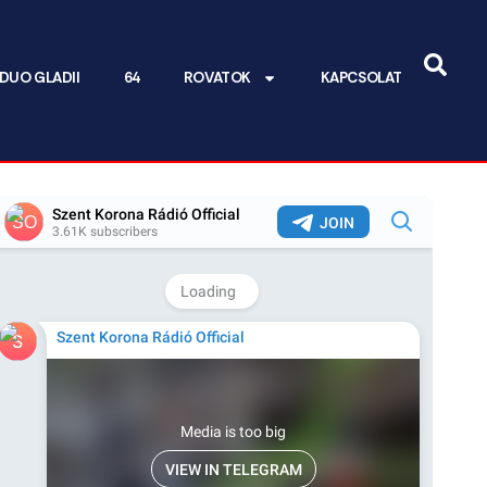
DUO GLADII
64
ROVATOK
KAPCSOLAT