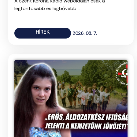
A Szent Korona Rádió weboldalán csak a
legfontosabb és legbővebb ...
HÍREK
2026. 08. 7.