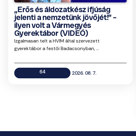
„Erős és áldozatkész ifjúság
jelenti a nemzetünk jövőjét!” –
ilyen volt a Vármegyés
Gyerektábor (VIDEÓ)
Izgalmasan telt a HVIM által szervezett
gyerektábor a festői Badacsonyban, ...
64
2026. 08. 7.