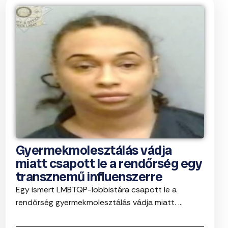
Gyermekmolesztálás vádja
miatt csapott le a rendőrség egy
transznemű influenszerre
Egy ismert LMBTQP-lobbistára csapott le a
rendőrség gyermekmolesztálás vádja miatt. ...