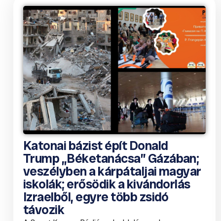
Katonai bázist épít Donald
Trump „Béketanácsa” Gázában;
veszélyben a kárpátaljai magyar
iskolák; erősödik a kivándorlás
Izraelből, egyre több zsidó
távozik