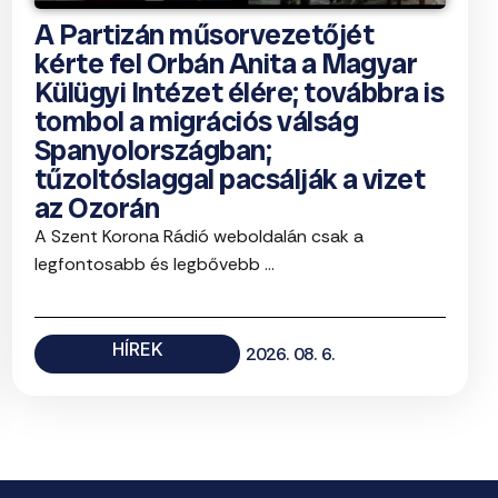
A Partizán műsorvezetőjét
kérte fel Orbán Anita a Magyar
Külügyi Intézet élére; továbbra is
tombol a migrációs válság
Spanyolországban;
tűzoltóslaggal pacsálják a vizet
az Ozorán
A Szent Korona Rádió weboldalán csak a
legfontosabb és legbővebb ...
HÍREK
2026. 08. 6.