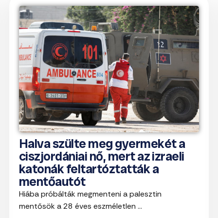
Halva szülte meg gyermekét a
ciszjordániai nő, mert az izraeli
katonák feltartóztatták a
mentőautót
Hiába próbálták megmenteni a palesztin
mentősök a 28 éves eszméletlen ...