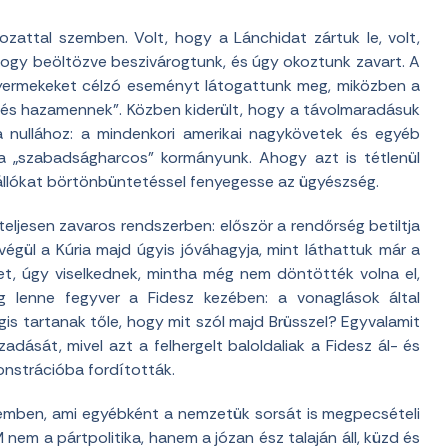
zattal szemben. Volt, hogy a Lánchidat zártuk le, volt,
 hogy beöltözve beszivárogtunk, és úgy okoztunk zavart. A
yermekeket célzó eseményt látogattunk meg, miközben a
k és hazamennek”. Közben kiderült, hogy a távolmaradásuk
a nullához: a mindenkori amerikai nagykövetek és egyéb
 a „szabadságharcos” kormányunk. Ahogy azt is tétlenül
kiállókat börtönbüntetéssel fenyegesse az ügyészség.
teljesen zavaros rendszerben: először a rendőrség betiltja
végül a Kúria majd úgyis jóváhagyja, mint láthattuk már a
et, úgy viselkednek, mintha még nem döntötték volna el,
dig lenne fegyver a Fidesz kezében: a vonaglások által
is tartanak tőle, hogy mit szól majd Brüsszel? Egyvalamit
dását, mivel azt a felhergelt baloldaliak a Fidesz ál- és
nstrációba fordították.
emben, ami egyébként a nemzetük sorsát is megpecsételi
 nem a pártpolitika, hanem a józan ész talaján áll, küzd és