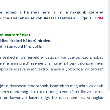
Pride hónap, s ha más nem is, mi a magunk szerény
s családellenes felvonulással szemben – írja a
HVIM
am csatornánkat!
közel-keleti háború híreivel
liktus rövid híreivel is
intézkedni, de egyelőre csupán hangzatos szólamokat
ként a „mini prájd” esemény is mutatja, hogy valójában nem
apos rendezvénysorozatról, amivé a „jobboldali diktatúra”
tját a deviancia áradatának, ismételten magunkra vállaltuk
nem a rendőrség tiltotta ott meg a vonulást), illetve – mint
 rendezvények lesznek, így biztosan nem lesz vonaglás