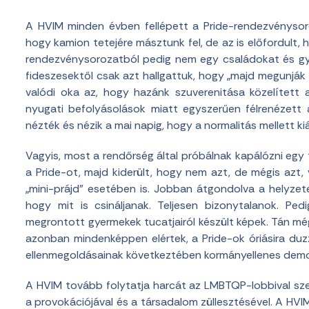
A HVIM minden évben fellépett a Pride-rendezvénysoro
hogy kamion tetejére másztunk fel, de az is előfordult,
rendezvénysorozatból pedig nem egy családokat és g
fideszesektől csak azt hallgattuk, hogy „majd megunjá
valódi oka az, hogy hazánk szuverenitása közelített 
nyugati befolyásolások miatt egyszerűen félrenézett
nézték és nézik a mai napig, hogy a normalitás mellett 
Vagyis, most a rendőrség által próbálnak kapálózni egy 
a Pride-ot, majd kiderült, hogy nem azt, de mégis azt, 
„mini-prájd” esetében is. Jobban átgondolva a helyzet
hogy mit is csináljanak. Teljesen bizonytalanok. Pe
megrontott gyermekek tucatjairól készült képek. Tán még
azonban mindenképpen elértek, a Pride-ok óriásira duzza
ellenmegoldásainak következtében kormányellenes demo
A HVIM tovább folytatja harcát az LMBTQP-lobbival sz
a provokációjával és a társadalom züllesztésével. A HVIM