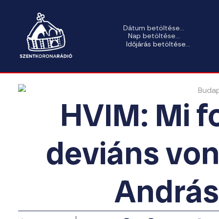
Dátum betöltése...
Nap betöltése...
Időjárás betöltése...
HVIM: Mi fo
deviáns von
András