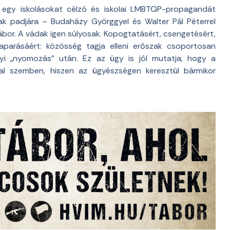
, egy iskolásokat célzó és iskolai LMBTQP-propagandát
ak padjára – Budaházy Györggyel és Walter Pál Péterrel
or. A vádak igen súlyosak. Kopogtatásért, csengetésért,
aparásáért: közösség tagja elleni erőszak csoportosan
yi „nyomozás” után. Ez az ügy is jól mutatja, hogy a
l szemben, hiszen az ügyészségen keresztül bármikor