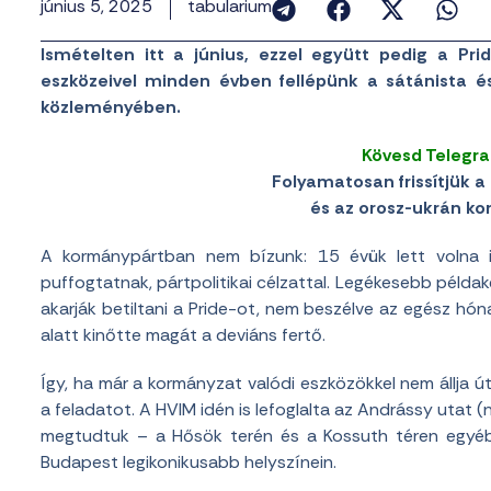
június 5, 2025
tabularium
Ismételten itt a június, ezzel együtt pedig a 
eszközeivel minden évben fellépünk a sátánista é
közleményében.
Kövesd Telegr
Folyamatosan frissítjük a 
és az orosz-ukrán konf
A kormánypártban nem bízunk: 15 évük lett volna 
puffogtatnak, pártpolitikai célzattal. Legékesebb példa
akarják betiltani a Pride-ot, nem beszélve az egész hón
alatt kinőtte magát a deviáns fertő.
Így, ha már a kormányzat valódi eszközökkel nem állja ú
a feladatot. A HVIM idén is lefoglalta az Andrássy utat (
megtudtuk – a Hősök terén és a Kossuth téren egyéb
Budapest legikonikusabb helyszínein.