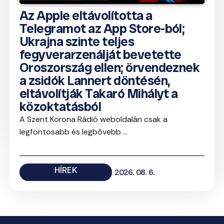
Az Apple eltávolította a
Telegramot az App Store-ból;
Ukrajna szinte teljes
fegyverarzenálját bevetette
Oroszország ellen; örvendeznek
a zsidók Lannert döntésén,
eltávolítják Takaró Mihályt a
közoktatásból
A Szent Korona Rádió weboldalán csak a
legfontosabb és legbővebb ...
HÍREK
2026. 08. 6.