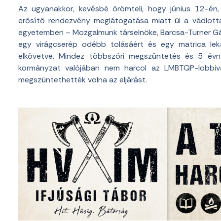
Az ugyanakkor, kevésbé örömteli, hogy június 12-én
erősítő rendezvény meglátogatása miatt ül a vádlott
egyetemben – Mozgalmunk társelnöke, Barcsa-Turner Gáb
egy virágcserép odébb tolásáért és egy matrica lek
elkövetve. Mindez többszöri megszüntetés és 5 évn
kormányzat valójában nem harcol az LMBTQP-lobbiva
megszüntethették volna az eljárást.