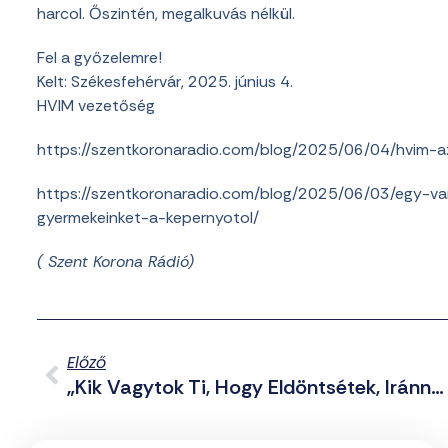
harcol. Őszintén, megalkuvás nélkül.
Fel a győzelemre!
Kelt: Székesfehérvár, 2025. június 4.
HVIM vezetőség
https://szentkoronaradio.com/blog/2025/06/04/hvim-az-
https://szentkoronaradio.com/blog/2025/06/03/egy-v
gyermekeinket-a-kepernyotol/
( Szent Korona Rádió)
Előző
„Kik Vagytok Ti, Hogy Eldöntsétek, Iránnak Lehet-E Urándúsítása?” – Irán Kiosztotta Amerikát