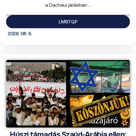
a Dachaui járásban ...
LMBTQP
2026. 08. 6.
Húszi támadás Szaúd-Arábia ellen;