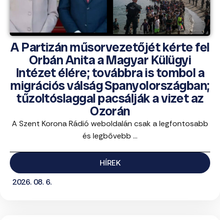
A Partizán műsorvezetőjét kérte fel
Orbán Anita a Magyar Külügyi
Intézet élére; továbbra is tombol a
migrációs válság Spanyolországban;
tűzoltóslaggal pacsálják a vizet az
Ozorán
A Szent Korona Rádió weboldalán csak a legfontosabb
és legbővebb ...
HÍREK
2026. 08. 6.