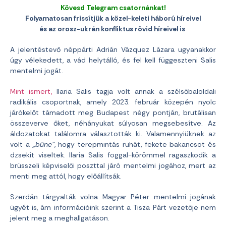
Kövesd Telegram csatornánkat!
Folyamatosan frissítjük a közel-keleti háború híreivel
és az orosz-ukrán konfliktus rövid híreivel is
A jelentéstevő néppárti Adrián Vázquez Lázara ugyanakkor
úgy vélekedett, a vád helytálló, és fel kell függeszteni Salis
mentelmi jogát.
Mint ismert,
Ilaria Salis tagja volt annak a szélsőbaloldali
radikális csoportnak, amely 2023. február közepén nyolc
járókelőt támadott meg Budapest négy pontján, brutálisan
összeverve őket, néhányukat súlyosan megsebesítve. Az
áldozatokat találomra választották ki. Valamennyiüknek az
volt a
„bűne”
, hogy terepmintás ruhát, fekete bakancsot és
dzsekit viseltek. Ilaria Salis foggal-körömmel ragaszkodik a
brüsszeli képviselői poszttal járó mentelmi jogához, mert az
menti meg attól, hogy előállítsák.
Szerdán tárgyalták volna Magyar Péter mentelmi jogának
ügyét is, ám információink szerint a Tisza Párt vezetője nem
jelent meg a meghallgatáson.