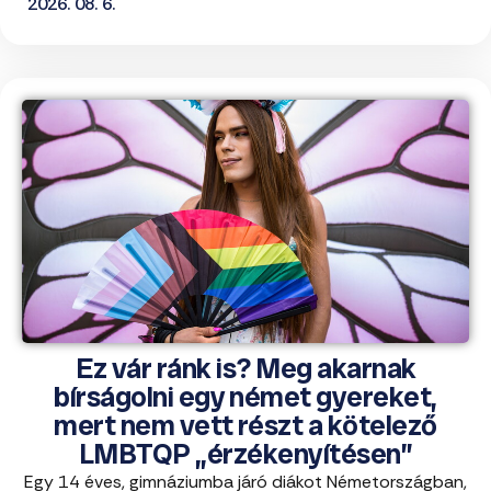
2026. 08. 6.
Ez vár ránk is? Meg akarnak
bírságolni egy német gyereket,
mert nem vett részt a kötelező
LMBTQP „érzékenyítésen”
Egy 14 éves, gimnáziumba járó diákot Németországban,