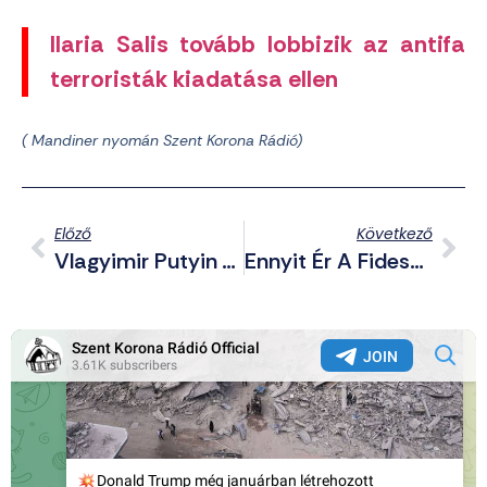
Ilaria Salis tovább lobbizik az antifa
terroristák kiadatása ellen
( Mandiner nyomán Szent Korona Rádió)
Előző
Következő
Vlagyimir Putyin Telefonon Beszélt XIV. Leó Pápával
Ennyit Ér A Fideszes Szabadságharc: Nem Lesz Átláthatósági Törvény