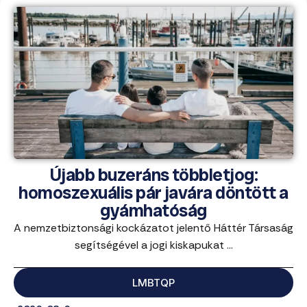
Újabb buzeráns többletjog:
homoszexuális pár javára döntött a
gyámhatóság
A nemzetbiztonsági kockázatot jelentő Háttér Társaság
segítségével a jogi kiskapukat ...
LMBTQP