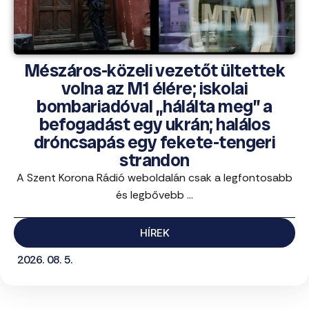
Mészáros-közeli vezetőt ültettek
volna az M1 élére; iskolai
bombariadóval „hálálta meg” a
befogadást egy ukrán; halálos
dróncsapás egy fekete-tengeri
strandon
A Szent Korona Rádió weboldalán csak a legfontosabb
és legbővebb ...
HÍREK
2026. 08. 5.