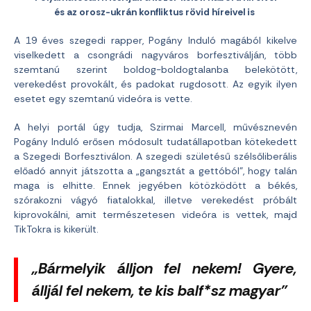
és az orosz-ukrán konfliktus rövid híreivel is
A 19 éves szegedi rapper, Pogány Induló magából kikelve
viselkedett a csongrádi nagyváros borfesztiválján, több
szemtanú szerint boldog-boldogtalanba belekötött,
verekedést provokált, és padokat rugdosott. Az egyik ilyen
esetet egy szemtanú videóra is vette.
A helyi portál úgy tudja, Szirmai Marcell, művésznevén
Pogány Induló erősen módosult tudatállapotban kötekedett
a Szegedi Borfesztiválon. A szegedi születésű szélsőliberális
előadó annyit játszotta a „gangsztát a gettóból”, hogy talán
maga is elhitte. Ennek jegyében kötözködött a békés,
szórakozni vágyó fiatalokkal, illetve verekedést próbált
kiprovokálni, amit természetesen videóra is vettek, majd
TikTokra is kikerült.
„Bármelyik álljon fel nekem! Gyere,
álljál fel nekem, te kis balf*sz magyar”