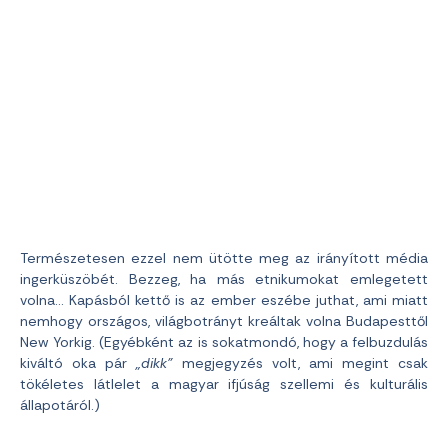
Természetesen ezzel nem ütötte meg az irányított média
ingerküszöbét. Bezzeg, ha más etnikumokat emlegetett
volna… Kapásból kettő is az ember eszébe juthat, ami miatt
nemhogy országos, világbotrányt kreáltak volna Budapesttől
New Yorkig. (Egyébként az is sokatmondó, hogy a felbuzdulás
kiváltó oka pár
„dikk”
megjegyzés volt, ami megint csak
tökéletes látlelet a magyar ifjúság szellemi és kulturális
állapotáról.)