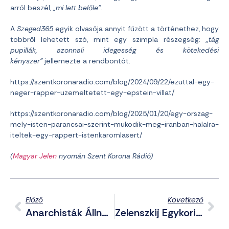
arról beszél,
„mi lett belőle”
.
A
Szeged365
egyik olvasója annyit fűzött a történethez, hogy
többről lehetett szó, mint egy szimpla részegség:
„tág
pupillák, azonnali idegesség és kötekedési
kényszer”
jellemezte a rendbontót.
https://szentkoronaradio.com/blog/2024/09/22/ezuttal-egy-
neger-rapper-uzemeltetett-egy-epstein-villat/
https://szentkoronaradio.com/blog/2025/01/20/egy-orszag-
mely-isten-parancsai-szerint-mukodik-meg-iranban-halalra-
iteltek-egy-rappert-istenkaromlasert/
(
Magyar Jelen
nyomán Szent Korona Rádió)
Előző
Következő
Anarchisták Állnak A Dél-Franciaországi Áramkimaradások Mögött
Zelenszkij Egykori Humorista Társának Cége Hatalmas Korrupciós Botrányba Keveredett