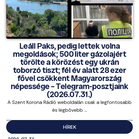
Leáll Paks, pedig lettek volna
megoldások; 500 liter gázolajért
törölte a körözést egy ukrán
toborzó tiszt; fél év alatt 28 ezer
fővel csökkent Magyarország
népessége – Telegram-posztjaink
(2026.07.31.)
A Szent Korona Rádió weboldalán csak a legfontosabb
és legbővebb ...
HÍREK