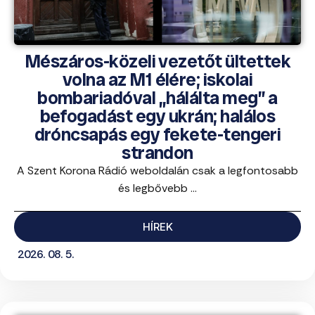
Mészáros-közeli vezetőt ültettek
volna az M1 élére; iskolai
bombariadóval „hálálta meg” a
befogadást egy ukrán; halálos
dróncsapás egy fekete-tengeri
strandon
A Szent Korona Rádió weboldalán csak a legfontosabb
és legbővebb ...
HÍREK
2026. 08. 5.