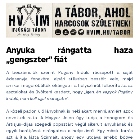
Anyuka rángatta haza
„gengszter” fiát
A beszámolók szerint Pogány Induló rácsapott a saját
édesanyja fenekére, alpári stílusban beszélt vele, majd
amikor megpróbálták elrángatni a helyszínről, felborította az
asztalokat és üvölteni kezdett, hogy
„igen, én vagyok Pogány
Induló, nem kell ujjal mutogatni”
.
A közeli padon ülő lányoknak is neki akart menni, amiért azok
nevettek rajta. A Magyar Jelen úgy tudja, a Fonogram és
Artisjus-díjas szegedi popsztárt végül sikerült anyukának és
egyik barátjának elrángatnia a helyszínről. Egy másik forrás
azt állítja, látta Szirmait, ahogy egy utcával arrébb bőgve