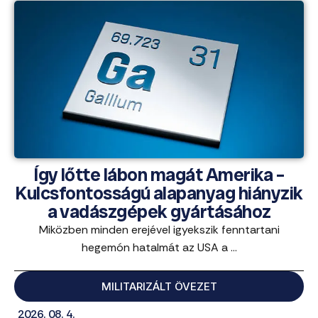
Így lőtte lábon magát Amerika –
Kulcsfontosságú alapanyag hiányzik
a vadászgépek gyártásához
Miközben minden erejével igyekszik fenntartani
hegemón hatalmát az USA a ...
MILITARIZÁLT ÖVEZET
2026. 08. 4.