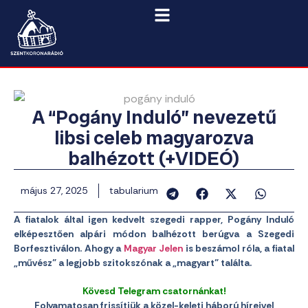
A “Pogány Induló” nevezetű
libsi celeb magyarozva
balhézott (+VIDEÓ)
május 27, 2025
tabularium
A fiatalok által igen kedvelt szegedi rapper, Pogány Induló
elképesztően alpári módon balhézott berúgva a Szegedi
Borfesztiválon. Ahogy a
Magyar Jelen
is beszámol róla, a fiatal
„művész” a legjobb szitokszónak a „magyart” találta.
Kövesd Telegram csatornánkat!
Folyamatosan frissítjük a közel-keleti háború híreivel