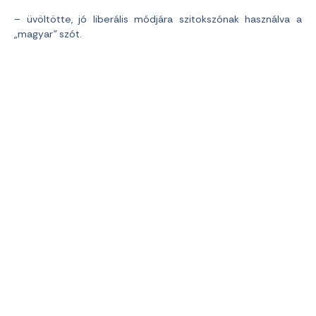
– üvöltötte, jó liberális módjára szitokszónak használva a
„magyar
”
szót.