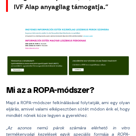
IVF Alap anyagilag támogatja.”
Mi az a ROPA-módszer?
Majd a ROPA-módszer felkínálásával folytatják, ami egy olyan
eljárás, amivel valami elképesztően sötét módon érik el, hogy
mindkét nőnek köze legyen a gyerekhez.
„
Az azonos nemű párok számára elérhető in vitro
termékenységi kezelések egyik speciális formája a ROPA-