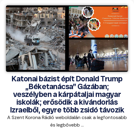
Katonai bázist épít Donald Trump
„Béketanácsa” Gázában;
veszélyben a kárpátaljai magyar
iskolák; erősödik a kivándorlás
Izraelből, egyre több zsidó távozik
A Szent Korona Rádió weboldalán csak a legfontosabb
és legbővebb ...