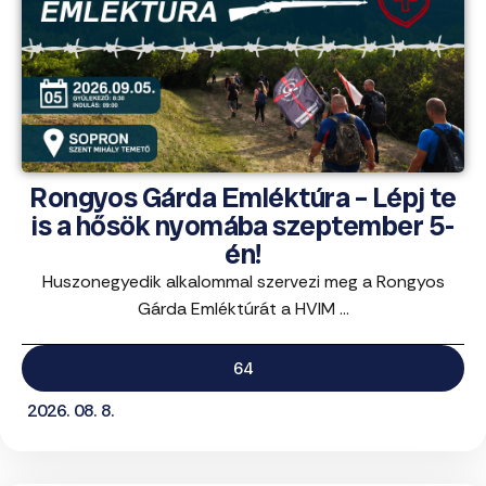
Rongyos Gárda Emléktúra – Lépj te
is a hősök nyomába szeptember 5-
én!
Huszonegyedik alkalommal szervezi meg a Rongyos
Gárda Emléktúrát a HVIM ...
64
2026. 08. 8.