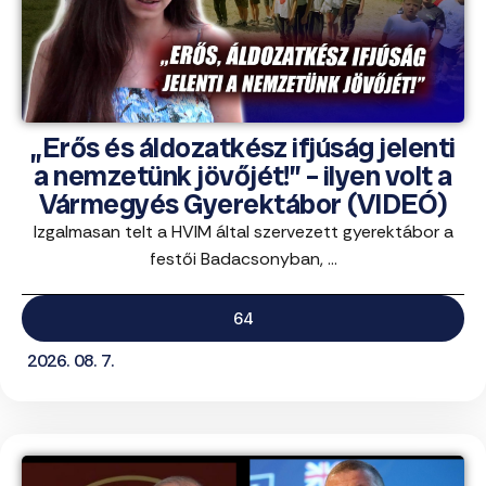
„Erős és áldozatkész ifjúság jelenti
a nemzetünk jövőjét!” – ilyen volt a
Vármegyés Gyerektábor (VIDEÓ)
Izgalmasan telt a HVIM által szervezett gyerektábor a
festői Badacsonyban, ...
64
2026. 08. 7.