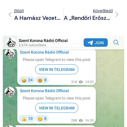
Előző
Következő
A Hamász Vezető Reagált A Szaúdi-Francia Kezdeményezésre, Szó Sincs Lefegyverzésről
A „rendőri Erőszak Ellen” Tüntettek Az Antifák