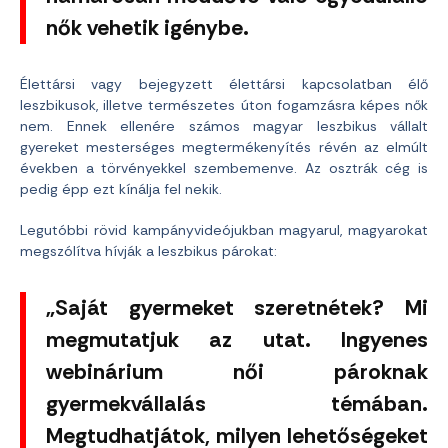
nők vehetik igénybe.
Élettársi vagy bejegyzett élettársi kapcsolatban élő
leszbikusok, illetve természetes úton fogamzásra képes nők
nem. Ennek ellenére számos magyar leszbikus vállalt
gyereket mesterséges megtermékenyítés révén az elmúlt
években a törvényekkel szembemenve. Az osztrák cég is
pedig épp ezt kínálja fel nekik.
Legutóbbi rövid kampányvideójukban magyarul, magyarokat
megszólítva hívják a leszbikus párokat:
„Saját gyermeket szeretnétek? Mi
megmutatjuk az utat. Ingyenes
webinárium női pároknak
gyermekvállalás témában.
Megtudhatjátok, milyen lehetőségeket