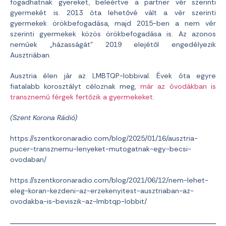
fogadhatnak gyereket, beleértve a partner vér szerinti
gyermekét is. 2013 óta lehetővé vált a vér szerinti
gyermekek örökbefogadása, majd 2015-ben a nem vér
szerinti gyermekek közös örökbefogadása is. Az azonos
neműek „házasságát” 2019 elejétől engedélyezik
Ausztriában.
Ausztria élen jár az LMBTQP-lobbival. Évek óta egyre
fiatalabb korosztályt céloznak meg,
már az óvodákban is
transznemű férgek fertőzik a gyermekeket
.
(Szent Korona Rádió)
https://szentkoronaradio.com/blog/2025/01/16/ausztria-
pucer-transznemu-lenyeket-mutogatnak-egy-becsi-
ovodaban/
https://szentkoronaradio.com/blog/2021/06/12/nem-lehet-
eleg-koran-kezdeni-az-erzekenyitest-ausztriaban-az-
ovodakba-is-beviszik-az-lmbtqp-lobbit/