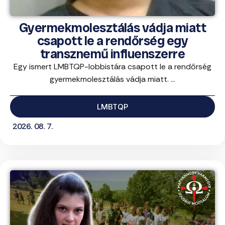
Gyermekmolesztálás vádja miatt
csapott le a rendőrség egy
transznemű influenszerre
Egy ismert LMBTQP-lobbistára csapott le a rendőrség
gyermekmolesztálás vádja miatt. ...
LMBTQP
2026. 08. 7.