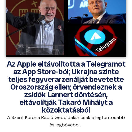
Az Apple eltávolította a Telegramot
az App Store-ból; Ukrajna szinte
teljes fegyverarzenálját bevetette
Oroszország ellen; örvendeznek a
zsidók Lannert döntésén,
eltávolítják Takaró Mihályt a
közoktatásból
A Szent Korona Rádió weboldalán csak a legfontosabb
és legbővebb ...