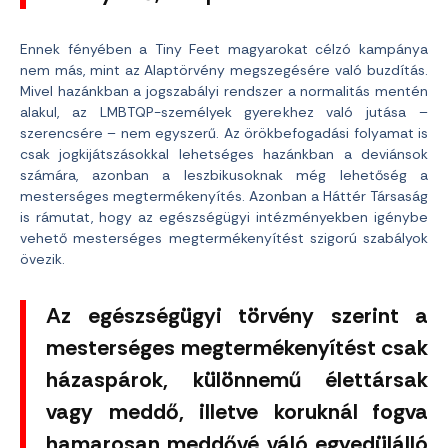
Ennek fényében a Tiny Feet magyarokat célzó kampánya
nem más, mint az Alaptörvény megszegésére való buzdítás.
Mivel hazánkban a jogszabályi rendszer a normalitás mentén
alakul, az LMBTQP-személyek gyerekhez való jutása –
szerencsére – nem egyszerű. Az örökbefogadási folyamat is
csak jogkijátszásokkal lehetséges hazánkban a deviánsok
számára, azonban a leszbikusoknak még lehetőség a
mesterséges megtermékenyítés. Azonban a Háttér Társaság
is rámutat, hogy az egészségügyi intézményekben igénybe
vehető mesterséges megtermékenyítést szigorú szabályok
övezik.
Az egészségügyi törvény szerint a
mesterséges megtermékenyítést csak
házaspárok, különnemű élettársak
vagy meddő, illetve koruknál fogva
hamarosan meddővé váló egyedülálló