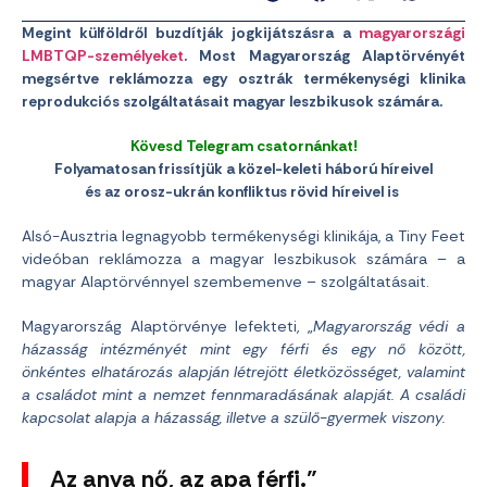
Megint külföldről buzdítják jogkijátszásra a
magyarországi
LMBTQP-személyeket
. Most Magyarország Alaptörvényét
megsértve reklámozza egy osztrák termékenységi klinika
reprodukciós szolgáltatásait magyar leszbikusok számára.
Kövesd Telegram csatornánkat!
Folyamatosan frissítjük a közel-keleti háború híreivel
és az orosz-ukrán konfliktus rövid híreivel is
Alsó-Ausztria legnagyobb termékenységi klinikája, a Tiny Feet
videóban reklámozza a magyar leszbikusok számára – a
magyar Alaptörvénnyel szembemenve – szolgáltatásait.
Magyarország Alaptörvénye lefekteti, „
Magyarország védi a
házasság intézményét mint egy férfi és egy nő között,
önkéntes elhatározás alapján létrejött életközösséget, valamint
a családot mint a nemzet fennmaradásának alapját. A családi
kapcsolat alapja a házasság, illetve a szülő-gyermek viszony.
Az anya nő, az apa férfi.”