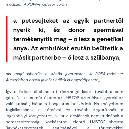
módszer. A ROPA-módszer során
a petesejteket az egyik partnertől
nyerik ki, és donor spermával
termékenyítik meg – ő lesz a genetikai
anya. Az embriókat ezután beültetik a
másik partnerbe – ő lesz a szülőanya,
aki majd kihordja a közös gyermeket. A ROPA-módszer
Ausztriában orvosi javallat nélkül is engedélyezett.
„
Így a Fidesz által hozott részmegoldások továbbra sem
gátolják teljes mértékben az LMBTQP-személyek gyerekhez
való jutását, hiába a hangzatos beszédeik. Ha mélyebben
foglalkoznának a témával és tovább szigorítanák a
jogszabályi környezetet, akkor a deviánsok nem tudnának a
nemzetbiztonsági kockázatot jelentő LMBTQP-lobbista
ügynökszervezetek segítségével, a törvényekkel