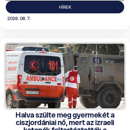
HÍREK
2026. 08. 7.
Halva szülte meg gyermekét a
ciszjordániai nő, mert az izraeli
katonák feltartóztatták a