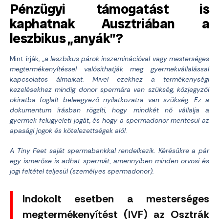
Pénzügyi támogatást is
kaphatnak Ausztriában a
leszbikus „anyák”?
Mint írják, „
a leszbikus párok inszeminációval vagy mesterséges
megtermékenyítéssel valósíthatják meg gyermekvállalással
kapcsolatos álmaikat. Mivel ezekhez a termékenységi
kezelésekhez mindig donor spermára van szükség, közjegyzői
okiratba foglalt beleegyező nyilatkozatra van szükség. Ez a
dokumentum írásban rögzíti, hogy mindkét nő vállalja a
gyermek felügyeleti jogát, és hogy a spermadonor mentesül az
apasági jogok és kötelezettségek alól.
A Tiny Feet saját spermabankkal rendelkezik. Kérésükre a pár
egy ismerőse is adhat spermát, amennyiben minden orvosi és
jogi feltétel teljesül (személyes spermadonor).
Indokolt esetben a mesterséges
megtermékenyítést (IVF) az Osztrák