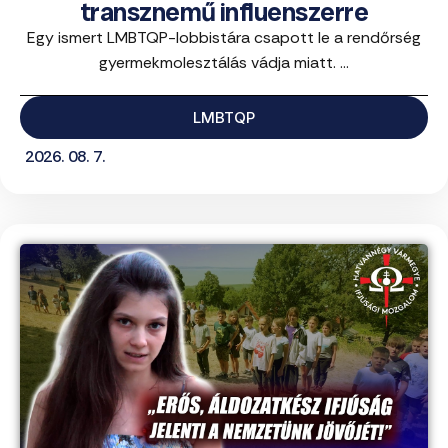
transznemű influenszerre
Egy ismert LMBTQP-lobbistára csapott le a rendőrség
gyermekmolesztálás vádja miatt. ...
LMBTQP
2026. 08. 7.