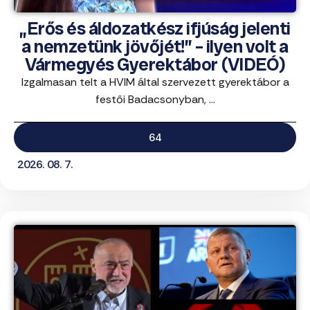
„Erős és áldozatkész ifjúság jelenti
a nemzetünk jövőjét!” – ilyen volt a
Vármegyés Gyerektábor (VIDEÓ)
Izgalmasan telt a HVIM által szervezett gyerektábor a
festői Badacsonyban, ...
64
2026. 08. 7.