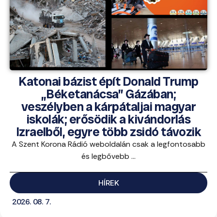
Katonai bázist épít Donald Trump
„Béketanácsa” Gázában;
veszélyben a kárpátaljai magyar
iskolák; erősödik a kivándorlás
Izraelből, egyre több zsidó távozik
A Szent Korona Rádió weboldalán csak a legfontosabb
és legbővebb ...
HÍREK
2026. 08. 7.