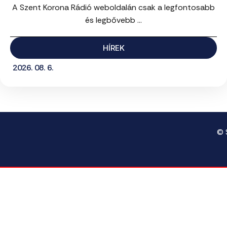
A Szent Korona Rádió weboldalán csak a legfontosabb
és legbővebb ...
HÍREK
2026. 08. 6.
© 