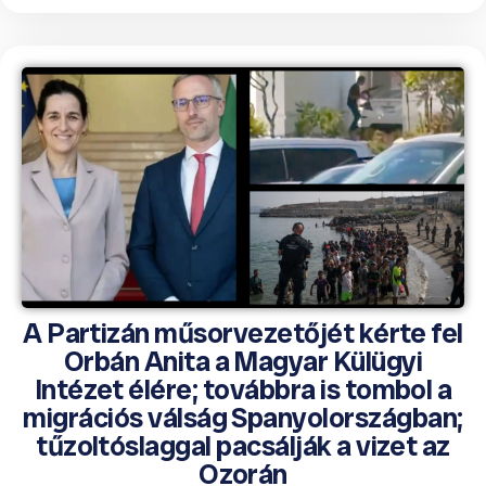
A Partizán műsorvezetőjét kérte fel
Orbán Anita a Magyar Külügyi
Intézet élére; továbbra is tombol a
migrációs válság Spanyolországban;
tűzoltóslaggal pacsálják a vizet az
Ozorán