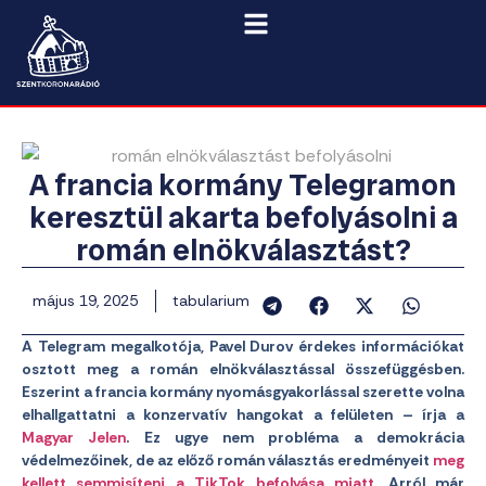
A francia kormány Telegramon
keresztül akarta befolyásolni a
román elnökválasztást?
május 19, 2025
tabularium
A Telegram megalkotója, Pavel Durov érdekes információkat
osztott meg a román elnökválasztással összefüggésben.
Eszerint a francia kormány nyomásgyakorlással szerette volna
elhallgattatni a konzervatív hangokat a felületen – írja a
Magyar Jelen
. Ez ugye nem probléma a demokrácia
védelmezőinek, de az előző román választás eredményeit
meg
kellett semmisíteni a TikTok befolyása miatt
. Arról már