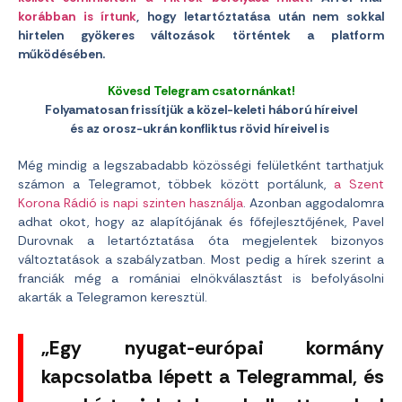
korábban is írtunk
, hogy letartóztatása után nem sokkal
hirtelen gyökeres változások történtek a platform
működésében.
Kövesd Telegram csatornánkat!
Folyamatosan frissítjük a közel-keleti háború híreivel
és az orosz-ukrán konfliktus rövid híreivel is
Még mindig a legszabadabb közösségi felületként tarthatjuk
számon a Telegramot, többek között portálunk,
a Szent
Korona Rádió is napi szinten használja
. Azonban aggodalomra
adhat okot, hogy az alapítójának és főfejlesztőjének, Pavel
Durovnak a letartóztatása óta megjelentek bizonyos
változtatások a szabályzatban. Most pedig a hírek szerint a
franciák még a romániai elnökválasztást is befolyásolni
akarták a Telegramon keresztül.
„Egy nyugat-európai kormány
kapcsolatba lépett a Telegrammal, és