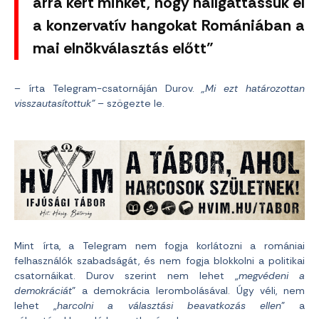
arra kért minket, hogy hallgattassuk el
a konzervatív hangokat Romániában a
mai elnökválasztás előtt”
– írta Telegram-csatornáján Durov.
„Mi ezt határozottan
visszautasítottuk”
– szögezte le.
Mint írta, a Telegram nem fogja korlátozni a romániai
felhasználók szabadságát, és nem fogja blokkolni a politikai
csatornáikat. Durov szerint nem lehet „
megvédeni a
demokráciát
” a demokrácia lerombolásával. Úgy véli, nem
lehet „
harcolni a választási beavatkozás ellen
” a