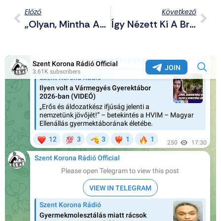
Előző
Következő
„Olyan, Mintha Az Ítéletnap Borzalmait Élnénk Át.” – 500 Palesztint Mészárolt Le Izrael A Hétvégén
Így Nézett Ki A Brüsszeli Pride, Ahol Karácsony Gergely Is Parádézott (KÉPEK)