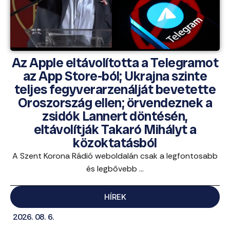
Az Apple eltávolította a Telegramot
az App Store-ból; Ukrajna szinte
teljes fegyverarzenálját bevetette
Oroszország ellen; örvendeznek a
zsidók Lannert döntésén,
eltávolítják Takaró Mihályt a
közoktatásból
A Szent Korona Rádió weboldalán csak a legfontosabb
és legbővebb ...
HÍREK
2026. 08. 6.