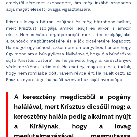
amelytől sérelmet szenvedett, ám még inkább szabadon
adja magát elesett lovagja vigasztalására.
Krisztus lovagja bátran lesújthat és még bátrabban halhat,
mert Krisztust szolgálja, amikor lesújt és akkor is amikor
elesik. Nem is hiába forgatja kardját, mert Isten szolgája, akit
a bűnösök megbüntetésére és a jók dicséretére fogadott.
Ha megöl egy bűnöst, akkor nem embergyilkos, hanem hogy
úgy mondjam a bűn gyilkosa. Nyilvánvaló, hogy ő a bűnösökre
sújtó Krisztus „ostora”, és helyénvaló, hogy a keresztények
védelmezőjének tekintsük. Ha esetleg maga is elesik, tudjuk,
hogy nem romlásba dőlt, hanem révbe ért. Ha halált oszt, az
Krisztus nyeresége, ha halált szenved, az saját nyeresége.
A keresztény megdicsőül a pogány
halálával, mert Krisztus dicsőül meg; a
keresztény halála pedig alkalmat nyújt
a Királynak, hogy a lovag
megjutalmazásával megmutassa