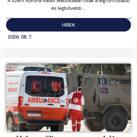
A Szent Korona Rádió weboldalán csak a legfontosabb
és legbővebb ...
HÍREK
2026. 08. 7.