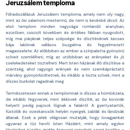
Jeruzsálem temploma
Főhadiszállásuk Jeruzsálem temploma, amely nem oly nagy,
mint az ősi salamoni mestermű, de nem is kevésbé dicső. Az
első templom minden nagysága romlandó aranyban,
ezüstben, csiszolt kövekben és értékes fákban nyugodott,
míg mai párjának teljes szépsége és díszítésének kecses
bája lakóinak vallásos buzgalma és fegyelmezett
magaviselete. Az előbbiben az ember a színpaletta gyönyörű
színeit szemlélheti, míg az utóbbiban az erényeket és jó
cselekedeteket tisztelheti. Mert Isten házának illő díszítése a
szentség, ahol ragyogó erények és nem szemkápráztató
márvány gyönyörködtetnek, és inkább a tiszta szívek, mint a
díszes burkolat ragadnak meg.
Természetesen ennek a templomnak is díszes a homlokzata,
de inkább fegyverek, mint ékkövek díszítik, az ősi koronák
helyett pedig pajzsok lógnak a falakról. A gyertyatartók,
füstölők és vizeskancsók helyén nyergek, zablák és lándzsák
állanak. Ezek a jelek világosan mutatják, hogy lovagjainkat
ugyanaz a tűz hevíti Isten Házáért, mint amely egykor
Vezérüket tüzelte, midőn fegyvert ragadott szent kezébe –