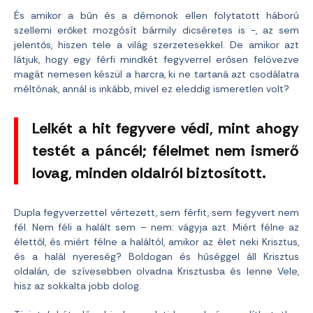
És amikor a bűn és a démonok ellen folytatott háború
szellemi erőket mozgósít bármily dicséretes is -, az sem
jelentős, hiszen tele a világ szerzetesekkel. De amikor azt
látjuk, hogy egy férfi mindkét fegyverrel erősen felövezve
magát nemesen készül a harcra, ki ne tartaná azt csodálatra
méltónak, annál is inkább, mivel ez eleddig ismeretlen volt?
Lelkét a hit fegyvere védi, mint ahogy
testét a páncél; félelmet nem ismerő
lovag, minden oldalról biztosított.
Dupla fegyverzettel vértezett, sem férfit, sem fegyvert nem
fél. Nem féli a halált sem – nem: vágyja azt. Miért félne az
élettől, és miért félne a haláltól, amikor az élet neki Krisztus,
és a halál nyereség? Boldogan és hűséggel áll Krisztus
oldalán, de szívesebben olvadna Krisztusba és lenne Vele,
hisz az sokkalta jobb dolog.