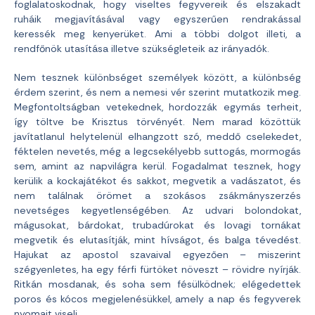
foglalatoskodnak, hogy viseltes fegyvereik és elszakadt
ruháik megjavításával vagy egyszerűen rendrakással
keressék meg kenyerüket. Ami a többi dolgot illeti, a
rendfőnök utasítása illetve szükségleteik az irányadók.
Nem tesznek különbséget személyek között, a különbség
érdem szerint, és nem a nemesi vér szerint mutatkozik meg.
Megfontoltságban vetekednek, hordozzák egymás terheit,
így töltve be Krisztus törvényét. Nem marad közöttük
javítatlanul helytelenül elhangzott szó, meddő cselekedet,
féktelen nevetés, még a legcsekélyebb suttogás, mormogás
sem, amint az napvilágra kerül. Fogadalmat tesznek, hogy
kerülik a kockajátékot és sakkot, megvetik a vadászatot, és
nem találnak örömet a szokásos zsákmányszerzés
nevetséges kegyetlenségében. Az udvari bolondokat,
mágusokat, bárdokat, trubadúrokat és lovagi tornákat
megvetik és elutasítják, mint hívságot, és balga tévedést.
Hajukat az apostol szavaival egyezően – miszerint
szégyenletes, ha egy férfi fürtöket növeszt – rövidre nyírják.
Ritkán mosdanak, és soha sem fésülködnek; elégedettek
poros és kócos megjelenésükkel, amely a nap és fegyverek
nyomait viseli.