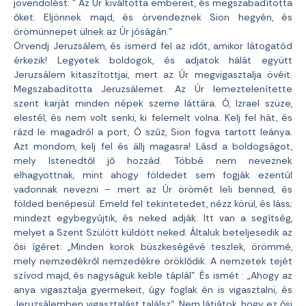
jövendölést: ” Az Úr kiváltotta embereit, és megszabadította
őket. Eljönnek majd, és örvendeznek Sion hegyén, és
örömünnepet ülnek az Úr jóságán.”
Örvendj Jeruzsálem, és ismerd fel az időt, amikor látogatód
érkezik! Legyetek boldogok, és adjatok hálát együtt
Jeruzsálem kitaszítottjai, mert az Úr megvigasztalja övéit.
Megszabadította Jeruzsálemet. Az Úr lemeztelenítette
szent karját minden népek szeme láttára. Ó, Izrael szüze,
elestél, és nem volt senki, ki felemelt volna. Kelj fel hát, és
rázd le magadról a port, Ó szűz, Sion fogva tartott leánya.
Azt mondom, kelj fel és állj magasra! Lásd a boldogságot,
mely Istenedtől jő hozzád. Többé nem neveznek
elhagyottnak, mint ahogy földedet sem fogják ezentúl
vadonnak nevezni – mert az Úr örömét leli benned, és
földed benépesül. Emeld fel tekintetedet, nézz körül, és láss;
mindezt egybegyűjtik, és neked adják. Itt van a segítség,
melyet a Szent Szülött küldött neked. Általuk beteljesedik az
ősi ígéret: „Minden korok büszkeségévé teszlek, örömmé,
mely nemzedékről nemzedékre öröklődik. A nemzetek tejét
szívod majd, és nagyságuk keble táplál”. És ismét : „Ahogy az
anya vigasztalja gyermekeit, úgy foglak én is vigasztalni, és
Jeruzsálemben vigasztalást találsz”. Nem látjátok, hogy ez ősi