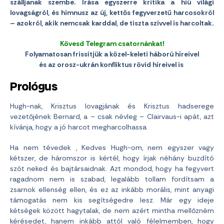
szálljanak szembe. Írása egyszerre kritika a hiú világi
lovagságról, és himnusz az új, kettős fegyverzetű harcosokról
– azokról, akik nemcsak karddal, de tiszta szívvel is harcoltak.
Kövesd Telegram csatornánkat!
Folyamatosan frissítjük a közel-keleti háború híreivel
és az orosz-ukrán konfliktus rövid híreivel is
Prológus
Hugh-nak, Krisztus lovagjának és Krisztus hadserege
vezetőjének Bernard, a – csak névleg – Clairvaus-i apát, azt
kívánja, hogy a jó harcot megharcolhassa.
Ha nem tévedek , Kedves Hugh-om, nem egyszer vagy
kétszer, de háromszor is kértél, hogy írjak néhány buzdító
szót neked és bajtársaidnak. Azt mondod, hogy ha fegyvert
ragadnom nem is szabad, legalább tollam fordítsam a
zsarnok ellenség ellen, és ez az inkább morális, mint anyagi
támogatás nem kis segítségedre lesz. Már egy ideje
kétségek között hagytalak, de nem azért mintha mellőzném
kérésedet, hanem inkább attól való félelmemben, hogy