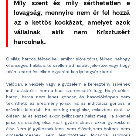
Mily szent és mily sérthetetlen e
lovagság, mennyire nem ér fel hozzá
az a kettős kockázat, amelyet azok
vállalnak, akik nem Krisztusért
harcolnak.
Ó világi harcos, félned kell, amikor előre törsz, félned, nehogy
ellenséged halála a te szellemed halálát jelentse, vagy hogy
talán tested és lelked egyaránt kardja hegyére kerül.
Valóban, a veszély vagy a győzelem a keresztény szívének
indíttatásától s nem a hadi szerencsétől függ. Ha jó célért
harcol, harca nem lehet gonosz, és hasonlóképpen nem
tekinthető az eredmény jónak, ha az indíttatás gonosz, a
szándék kifordult. Ha esetleg meghalsz, miközben csak az
ölésen jár az eszed, akkor gyilkosként halsz meg. Ha sikerrel
jársz, és esetleg ölsz, mert győzni akarsz, akkor gyilkosként
élsz. Nem jó gyilkosnak lenni, sem élőnek, sem holtnak, sem
győzedelmesnek, sem legyőzöttnek. Micsoda szomorú