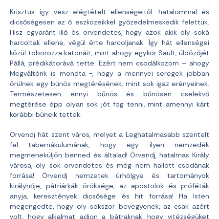
Krisztus így vesz elégtételt ellenségeitől: hatalommal és
dicsőségesen az ő eszközeikkel győzedelmeskedik felettük.
Hisz egyaránt illő és örvendetes, hogy azok akik oly soká
harcoltak ellene, végül érte harcoljanak. Így hát ellenségei
közül toborozza katonáit, mint ahogy egykor Sault, üldözőjét
Pállá, prédikátorává tette. Ezért nem csodálkozom – ahogy
Megváltónk is mondta -, hogy a mennyei seregek jobban
örülnek egy bűnös megtérésének, mint sok igaz erényeinek.
Természetesen ennyi bűnös és bűnösen cselekvő
megtérése épp olyan sok jót fog tenni, mint amennyi kárt
korábbi bűneik tettek.
Örvendj hát szent város, melyet a Leghatalmasabb szentelt
fel tabernákulumának, hogy egy ilyen nemzedék
megmeneküljön benned és általad! Örvendj, hatalmas Király
városa, oly sok örvendetes és még nem hallott csodának
forrása! Örvendj nemzetek úrhölgye és tartományok
királynője, pátriárkák öröksége, az apostolok és próféták
anyja, keresztények dicsősége és hit forrása! Ha Isten
megengedte, hogy oly sokszor bevegyenek, az csak azért
volt, hogy alkalmat adjon a bátraknak, hogy vitézségüket