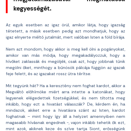
kegyességét.
Az egyik esetben az igaz örül, amikor látja, hogy igazság
tétetett, a másik esetben pedig azt mondhatjuk, hogy az
igaz elnyerte méltó jutalmát, mert valóban Isten a föld bírája.
Nem azt mondom, hogy akkor is meg kell ölni a pogányokat,
amikor van más módja, hogy megakadályozzuk, hogy a
hívőket zaklassák és megöljék, csak azt, hogy jobbnak tűnik
megölni őket, minthogy a bűnösök pálcája függjön az igazak
feje felett, és az igazakat rossz útra térítse.
Mit tegyünk hát? Ha a keresztény nem foghat kardot, akkor a
Megváltó előhírnöke miért arra intette a katonákat, hogy
legyenek elégedettek fizetségükkel, és nem tiltotta meg
inkább, hogy ezt a hivatást válasszák? De, kérdem én, ha
mindazok, akiket erre a hivatásra szánt az Isten, kardot
foghatnak – mint hogy így áll a helyzet amennyiben nem
magasabb hívásnak engednek -, vajon inkább tehetik ők ezt,
mint azok, akiknek keze és szíve tartja Siont, erősségünk