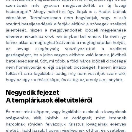
szemtanúk mily gyakran megjövendölték az új lovagi
hadsereget? Ahogy hallottuk, úgy látjuk is a Hadak Urának
városában. Természetesen nem hagyhatjuk, hogy e szó
szerinti beteljesedések elfedjék előlünk a szövegek szellemi
jelentését, hiszen a megjövendöltek időbeli megjelenése
ellenére nekünk az örök reményben kell élnünk. Ha nem így
lenne, akkor a megfogható átvenné a megfoghatatlan helyét,
az anyagi szegénység veszélyeztetné a szellemi
gazdagságot, és a jelen vagyon előbbre való lenne a jövőbeli
beteljesedésnél. Sőt, mi több, a földi város időbeli dicsősége
nem homályosítja el égi párjának dicsőségét, hanem inkább
felkészít arra, legalábbis addig, míg nem veszítjük szem elől,
hogy az egyik a másik képe, és az égi az, amely a mi anyánk.
Negyedik fejezet
A templáriusok életviteléről
És most mintaképpen, vagy legalábbis azoknak a lovagoknak
szégyenére, akik inkább az ördögnek, mint Istennek
harcolnak, röviden felvázoljuk Krisztus lovagjainak erényes
életét. Hadd lássuk, hogyan viselkednek otthon és csatában,