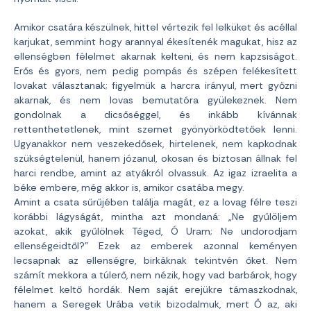
Amikor csatára készülnek, hittel vértezik fel lelküket és acéllal
karjukat, semmint hogy arannyal ékesítenék magukat, hisz az
ellenségben félelmet akarnak kelteni, és nem kapzsiságot.
Erős és gyors, nem pedig pompás és szépen felékesített
lovakat választanak; figyelmük a harcra irányul, mert győzni
akarnak, és nem lovas bemutatóra gyülekeznek. Nem
gondolnak a dicsőséggel, és inkább kívánnak
rettenthetetlenek, mint szemet gyönyörködtetőek lenni.
Ugyanakkor nem veszekedősek, hirtelenek, nem kapkodnak
szükségtelenül, hanem józanul, okosan és biztosan állnak fel
harci rendbe, amint az atyákról olvassuk. Az igaz izraelita a
béke embere, még akkor is, amikor csatába megy.
Amint a csata sűrűjében találja magát, ez a lovag félre teszi
korábbi lágyságát, mintha azt mondaná: „Ne gyűlöljem
azokat, akik gyűlölnek Téged, Ó Uram; Ne undorodjam
ellenségeidtől?” Ezek az emberek azonnal keményen
lecsapnak az ellenségre, birkáknak tekintvén őket. Nem
számít mekkora a túlerő, nem nézik, hogy vad barbárok, hogy
félelmet keltő hordák. Nem saját erejükre támaszkodnak,
hanem a Seregek Urába vetik bizodalmuk, mert Ő az, aki