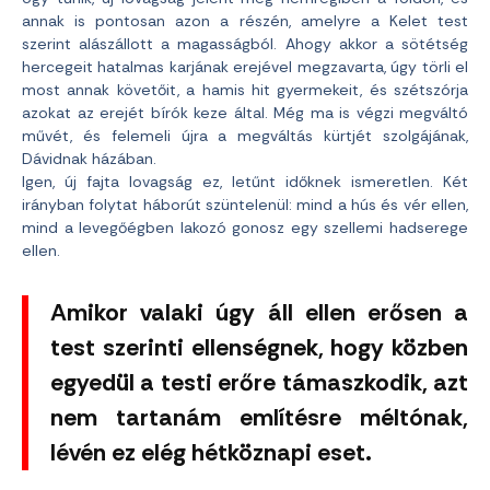
annak is pontosan azon a részén, amelyre a Kelet test
szerint alászállott a magasságból. Ahogy akkor a sötétség
hercegeit hatalmas karjának erejével megzavarta, úgy törli el
most annak követőit, a hamis hit gyermekeit, és szétszórja
azokat az erejét bírók keze által. Még ma is végzi megváltó
művét, és felemeli újra a megváltás kürtjét szolgájának,
Dávidnak házában.
Igen, új fajta lovagság ez, letűnt időknek ismeretlen. Két
irányban folytat háborút szüntelenül: mind a hús és vér ellen,
mind a levegőégben lakozó gonosz egy szellemi hadserege
ellen.
Amikor valaki úgy áll ellen erősen a
test szerinti ellenségnek, hogy közben
egyedül a testi erőre támaszkodik, azt
nem tartanám említésre méltónak,
lévén ez elég hétköznapi eset.