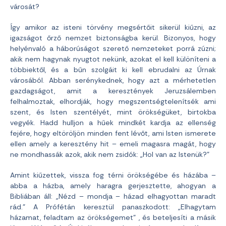
városát?
Így amikor az isteni törvény megsértőit sikerül kiűzni, az
igazságot őrző nemzet biztonságba kerül. Bizonyos, hogy
helyénvaló a háborúságot szerető nemzeteket porrá zúzni;
akik nem hagynak nyugtot nekünk, azokat el kell különíteni a
többiektől, és a bűn szolgáit ki kell ebrudalni az Úrnak
városából. Abban serénykednek, hogy azt a mérhetetlen
gazdagságot, amit a keresztények Jeruzsálemben
felhalmoztak, elhordják, hogy megszentségtelenítsék ami
szent, és Isten szentélyét, mint örökségüket, birtokba
vegyék. Hadd hulljon a hűek mindkét kardja az ellenség
fejére, hogy eltöröljön minden fent lévőt, ami Isten ismerete
ellen amely a keresztény hit – emeli magasra magát, hogy
ne mondhassák azok, akik nem zsidók: „Hol van az Istenük?”
Amint kiűzettek, vissza fog térni örökségébe és házába –
abba a házba, amely haragra gerjesztette, ahogyan a
Bibliában áll: „Nézd – mondja – házad elhagyottan maradt
rád.” A Prófétán keresztül panaszkodott: „Elhagytam
házamat, feladtam az örökségemet” , és beteljesíti a másik