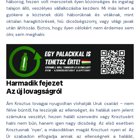
háborog, hiszen volt merszetek ilyen közönséges és ingatag
talajon álló, veszélyes vállalkozásba kezdeni. Mi más lehet a
gyökere a köztetek dúló háborúknak és vitáknak, mint
oktalan haragkitörések, hiú dicsőségszomj, vagy világi javak
után áhítozás. Biztos, hogy ilyen célokért nem érdemes sem
ölni, sem meghalni.
Harmadik fejezet
Az új lovagságról
Ám Krisztus lovagjai nyugodtan vívhatják Uruk csatáit – nem
félve bűntől, ha leszúrják az ellenséget, és haláluk sem jelent
számukra veszélyt; hiszen halált szenvedni vagy Krisztusért
halni nem bűn, hanem igen nagy dicsőség. Az első esetben
Krisztusnak ‘nyer’, a másodikban magát Krisztust nyeri el. Az
Úr szabadon elfogadja annak az ellenségnek a halálát,