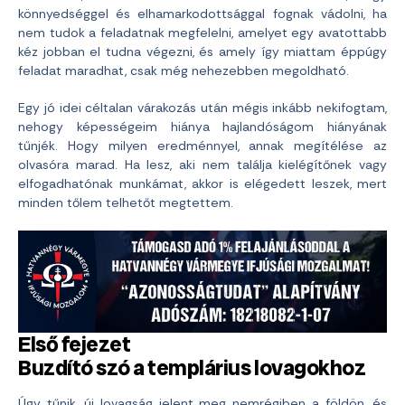
könnyedséggel és elhamarkodottsággal fognak vádolni, ha
nem tudok a feladatnak megfelelni, amelyet egy avatottabb
kéz jobban el tudna végezni, és amely így miattam éppúgy
feladat maradhat, csak még nehezebben megoldható.
Egy jó idei céltalan várakozás után mégis inkább nekifogtam,
nehogy képességeim hiánya hajlandóságom hiányának
tűnjék. Hogy milyen eredménnyel, annak megítélése az
olvasóra marad. Ha lesz, aki nem találja kielégítőnek vagy
elfogadhatónak munkámat, akkor is elégedett leszek, mert
minden tőlem telhetőt megtettem.
Első fejezet
Buzdító szó a templárius lovagokhoz
Úgy tűnik, új lovagság jelent meg nemrégiben a földön, és