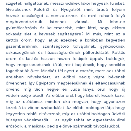
szigetek hallgatóznak, messzi vidékek lakói hegyezik füleiket.
Gyülekeznek Keletről és Nyugatról: mint áradó folyam
hoznak dicsőséget a nemzeteknek, és mint rohanó folyó
megörvendeztetik Istennek városát. Mi lehetne
gyümölcsözőbb és kellemesebb, mint látni, hogy ekkora
sokaság siet a kevesek segítségére? Mi más, mint az a
kettős öröm, hogy látjuk ezeknek a korábban kegyetlen
gazembereknek, szentségtörő tolvajoknak, gyilkosoknak,
esküszegőknek és házasságtörőknek pálfordulását. Kettős
öröm és kettős haszon, hiszen földijeik éppoly boldogok,
hogy megszabadulnak tőlük, mint bajtársaik, hogy soraikba
fogadhatják őket. Mindkét fél nyert a cserén, mert az utóbbi
erejében növekedett, az előbbi pedig végre békének
örvendhet. Így Egyiptom megtérésüknek és eltávozásuknak
örvend, míg Sion hegye és Juda lánya örül, hogy új
védelmezője akadt. Az előbbi örül, hogy kikerült kezeik közül,
míg az utóbbinak minden oka megvan, hogy ugyanezen
kezek által várjon szabadulást. Az előbbi boldogan látja, hogy
kegyetlen rablói eltávoznak, míg az utóbbi boldogan üdvözli
hűséges védelmezőit – az egyik tehát az egyetértés által
erősödik, a másiknak pedig előnye származik távozásukból.