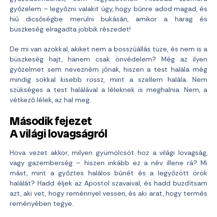
győzelem – legyőzni valakit úgy, hogy bűnre adod magad, és
hiú dicsőségbe merülni bukásán, amikor a harag és
büszkeség elragadta jobbik részedet!
De mi van azokkal, akiket nem a bosszúállás tüze, és nem is a
büszkeség hajt, hanem csak önvédelem? Még az ilyen
győzelmet sem nevezném jónak, hiszen a test halála még
mindig sokkal kisebb rossz, mint a szellem halála. Nem
szükséges a test halálával a léleknek is meghalnia. Nem, a
vétkező lélek, az hal meg.
Második fejezet
A világi lovagságról
Hova vezet akkor, milyen gyümölcsöt hoz a világi lovagság,
vagy gazemberség – hiszen inkább ez a név illene rá? Mi
mást, mint a győztes halálos bűnét és a legyőzött örök
halálát? Hadd éljek az Apostol szavaival, és hadd buzdítsam
azt, aki vet, hogy reménnyel vessen, és aki arat, hogy termés
reményében tegye.