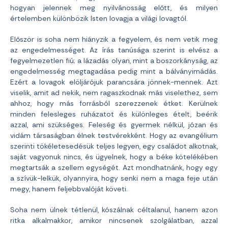
hogyan jelennek meg nyilvánosság előtt, és milyen
értelemben különbözik Isten lovagja a világi lovagtól.
Először is soha nem hiányzik a fegyelem, és nem vetik meg
az engedelmességet. Az írás tanúsága szerint is elvész a
fegyelmezetlen fiú; a lázadás olyan, mint a boszorkányság, az
engedelmesség megtagadása pedig mint a bálványimádás.
Ezért a lovagok elöljárójuk parancsára jönnek-mennek. Azt
viselik, amit ad nekik, nem ragaszkodnak más viselethez, sem
ahhoz, hogy más forrásból szerezzenek étket. Kerülnek
minden felesleges ruházatot és különleges ételt, beérik
azzal, ami szükséges. Feleség és gyermek nélkül, józan és
vidám társaságban élnek testvérekként. Hogy az evangélium
szerinti tökéletesedésük teljes legyen, egy családot alkotnak,
saját vagyonuk nincs, és ügyelnek, hogy a béke kötelékében
megtartsák a szellem egységét. Azt mondhatnánk, hogy egy
a szívük-lelkük, olyannyira, hogy senki nem a maga feje után
megy, hanem feljebbvalóját követi.
Soha nem ülnek tétlenül, kószálnak céltalanul, hanem azon
ritka alkalmakkor, amikor nincsenek szolgálatban, azzal