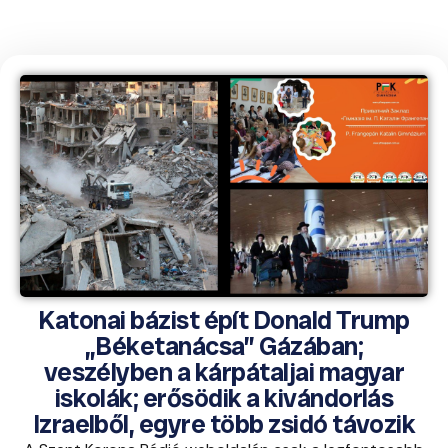
Katonai bázist épít Donald Trump
„Béketanácsa” Gázában;
veszélyben a kárpátaljai magyar
iskolák; erősödik a kivándorlás
Izraelből, egyre több zsidó távozik