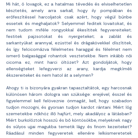
Mi hát, ó lovagok, ez a hatalmas tévedés és elviselhetetlen
késztetés, amely arra sarkall, hogy ily pompában és
erőfeszítéssel harcoljatok csak azért, hogy végül bűnbe
essetek és meghaljatok? Selyemmel feditek lovaitokat, és
nem tudom miféle rongyokkal ékesítitek fegyvereiteket;
festitek pajzsotokat és nyergeteket; a zablát és
sarkantyúkat arannyal, ezüsttel és drágakövekkel díszítitek,
és így felcicomázva félelmetes haraggal és félelmet nem
ismerő balgasággal rohantok vesztetekbe. Nem inkább női
cicoma ez, mint harci öltözet? Azt gondoljátok, hogy
ellenségteket lefegyverzi az arany, kardja megkíméli
ékszereiteket és nem hatol át a selymen?
Ahogy ti is bizonyára gyakran tapasztaltátok, egy harcosnak
különösen három dologra van szüksége: erejével, ésszel és
figyelemmel kell felöveznie önmagát, kell, hogy szabadon
tudjon mozogni, és gyorsan tudjon kardot rántani. Miért lóg
szemetekbe nőkhöz illő hajfürt, mely akadályoz a látásban?
Miért burkolóztok hosszú és bő köntösökbe, melyeknek nagy
és súlyos ujjai magukba temetik lágy és finom kezeiteket?
Ráadásul minden fegyveretek ellenére lelkiismeretetek