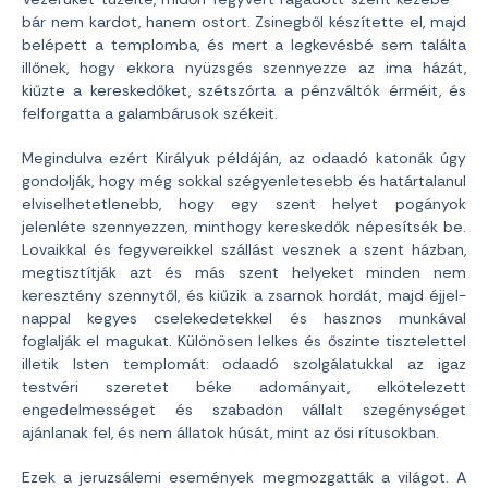
bár nem kardot, hanem ostort. Zsinegből készítette el, majd
belépett a templomba, és mert a legkevésbé sem találta
illőnek, hogy ekkora nyüzsgés szennyezze az ima házát,
kiűzte a kereskedőket, szétszórta a pénzváltók érméit, és
felforgatta a galambárusok székeit.
Megindulva ezért Királyuk példáján, az odaadó katonák úgy
gondolják, hogy még sokkal szégyenletesebb és határtalanul
elviselhetetlenebb, hogy egy szent helyet pogányok
jelenléte szennyezzen, minthogy kereskedők népesítsék be.
Lovaikkal és fegyvereikkel szállást vesznek a szent házban,
megtisztítják azt és más szent helyeket minden nem
keresztény szennytől, és kiűzik a zsarnok hordát, majd éjjel-
nappal kegyes cselekedetekkel és hasznos munkával
foglalják el magukat. Különösen lelkes és őszinte tisztelettel
illetik Isten templomát: odaadó szolgálatukkal az igaz
testvéri szeretet béke adományait, elkötelezett
engedelmességet és szabadon vállalt szegénységet
ajánlanak fel, és nem állatok húsát, mint az ősi rítusokban.
Ezek a jeruzsálemi események megmozgatták a világot. A