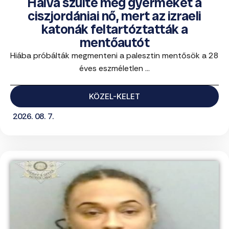
Halva szülte meg gyermekét a
ciszjordániai nő, mert az izraeli
katonák feltartóztatták a
mentőautót
Hiába próbálták megmenteni a palesztin mentősök a 28
éves eszméletlen ...
KÖZEL-KELET
2026. 08. 7.