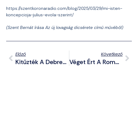
https://szentkoronaradio.com/blog/2025/03/29/mi-isten-
koncepcioja-julius-evola-szerint/
(Szent Bernát írása Az új lovagság dicsérete című művéből)
Előző
Következő
Kitűzték A Debreceni Városházára Az LMBTQP-Zászlót (+VIDEÓ)
Véget Ért A Román Választások Első Fordulója, A Magyarellenes AUR Jelöltje Nyert