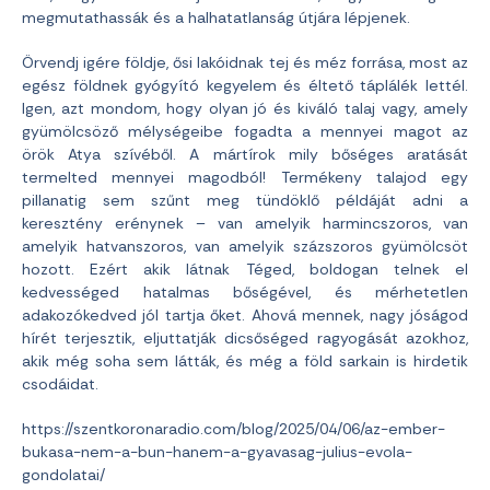
megmutathassák és a halhatatlanság útjára lépjenek.
Örvendj igére földje, ősi lakóidnak tej és méz forrása, most az
egész földnek gyógyító kegyelem és éltető táplálék lettél.
Igen, azt mondom, hogy olyan jó és kiváló talaj vagy, amely
gyümölcsöző mélységeibe fogadta a mennyei magot az
örök Atya szívéből. A mártírok mily bőséges aratását
termelted mennyei magodból! Termékeny talajod egy
pillanatig sem szűnt meg tündöklő példáját adni a
keresztény erénynek – van amelyik harmincszoros, van
amelyik hatvanszoros, van amelyik százszoros gyümölcsöt
hozott. Ezért akik látnak Téged, boldogan telnek el
kedvességed hatalmas bőségével, és mérhetetlen
adakozókedved jól tartja őket. Ahová mennek, nagy jóságod
hírét terjesztik, eljuttatják dicsőséged ragyogását azokhoz,
akik még soha sem látták, és még a föld sarkain is hirdetik
csodáidat.
https://szentkoronaradio.com/blog/2025/04/06/az-ember-
bukasa-nem-a-bun-hanem-a-gyavasag-julius-evola-
gondolatai/