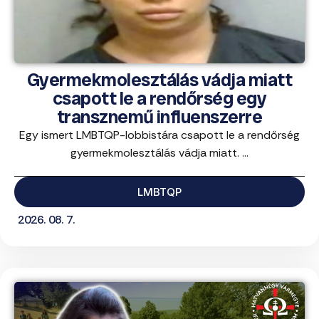
Gyermekmolesztálás vádja miatt
csapott le a rendőrség egy
transznemű influenszerre
Egy ismert LMBTQP-lobbistára csapott le a rendőrség
gyermekmolesztálás vádja miatt. ...
LMBTQP
2026. 08. 7.