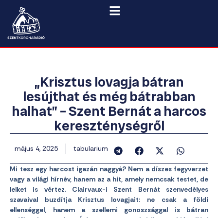
„Krisztus lovagja bátran
lesújthat és még bátrabban
halhat” – Szent Bernát a harcos
kereszténységről
május 4, 2025
tabularium
Mi tesz egy harcost igazán naggyá? Nem a díszes fegyverzet
vagy a világi hírnév, hanem az a hit, amely nemcsak testet, de
lelket is vértez. Clairvaux-i Szent Bernát szenvedélyes
szavaival buzdítja Krisztus lovagjait: ne csak a földi
ellenséggel, hanem a szellemi gonoszsággal is bátran