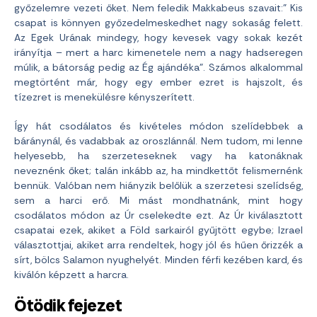
győzelemre vezeti őket. Nem feledik Makkabeus szavait:” Kis
csapat is könnyen győzedelmeskedhet nagy sokaság felett.
Az Egek Urának mindegy, hogy kevesek vagy sokak kezét
irányítja – mert a harc kimenetele nem a nagy hadseregen
múlik, a bátorság pedig az Ég ajándéka”. Számos alkalommal
megtörtént már, hogy egy ember ezret is hajszolt, és
tízezret is menekülésre kényszerített.
Így hát csodálatos és kivételes módon szelídebbek a
báránynál, és vadabbak az oroszlánnál. Nem tudom, mi lenne
helyesebb, ha szerzeteseknek vagy ha katonáknak
neveznénk őket; talán inkább az, ha mindkettőt felismernénk
bennük. Valóban nem hiányzik belőlük a szerzetesi szelídség,
sem a harci erő. Mi mást mondhatnánk, mint hogy
csodálatos módon az Úr cselekedte ezt. Az Úr kiválasztott
csapatai ezek, akiket a Föld sarkairól gyűjtött egybe; Izrael
választottjai, akiket arra rendeltek, hogy jól és hűen őrizzék a
sírt, bölcs Salamon nyughelyét. Minden férfi kezében kard, és
kiválón képzett a harcra.
Ötödik fejezet