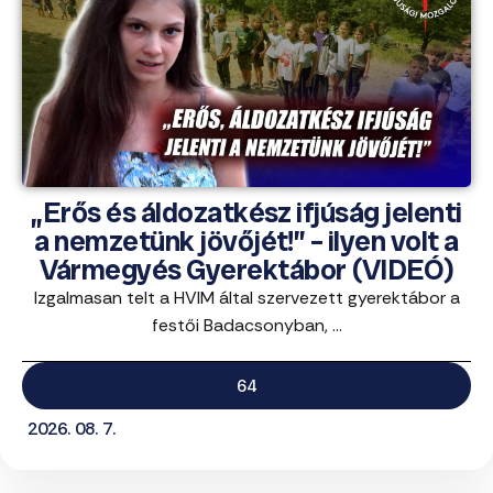
„Erős és áldozatkész ifjúság jelenti
a nemzetünk jövőjét!” – ilyen volt a
Vármegyés Gyerektábor (VIDEÓ)
Izgalmasan telt a HVIM által szervezett gyerektábor a
festői Badacsonyban, ...
64
2026. 08. 7.