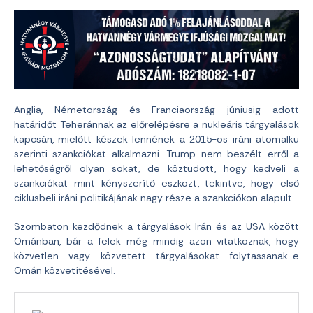
Anglia, Németország és Franciaország júniusig adott
határidőt Teheránnak az előrelépésre a nukleáris tárgyalások
kapcsán, mielőtt készek lennének a 2015-ös iráni atomalku
szerinti szankciókat alkalmazni. Trump nem beszélt erről a
lehetőségről olyan sokat, de köztudott, hogy kedveli a
szankciókat mint kényszerítő eszközt, tekintve, hogy első
ciklusbeli iráni politikájának nagy része a szankciókon alapult.
Szombaton kezdődnek a tárgyalások Irán és az USA között
Ománban, bár a felek még mindig azon vitatkoznak, hogy
közvetlen vagy közvetett tárgyalásokat folytassanak-e
Omán közvetítésével.