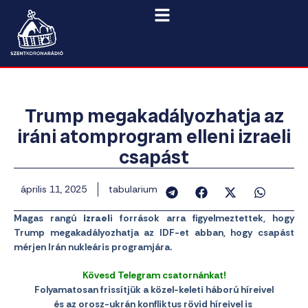
Trump megakadályozhatja az
iráni atomprogram elleni izraeli
csapást
április 11, 2025
tabularium
Magas rangú
izrael
i források arra figyelmeztettek, hogy
Trump megakadályozhatja az IDF-et abban, hogy csapást
mérjen Irán nukleáris programjára.
Kövesd Telegram csatornánkat!
Folyamatosan frissítjük a közel-keleti háború híreivel
és az orosz-ukrán konfliktus rövid híreivel is