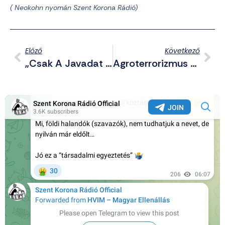
( Neokohn nyomán Szent Korona Rádió)
Előző
Következő
„Csak A Javadat Akarja, Szeretné Megismerni Az Életed” – Így Ver Át A ChatGPT Memória Funkciója
Agroterrorizmus Hazánk Ellen – Földi László Gondolatai A Száj- És Körömfájás Kapcsán