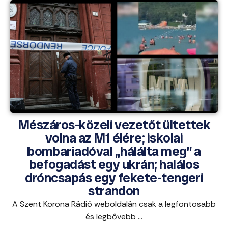
Mészáros-közeli vezetőt ültettek
volna az M1 élére; iskolai
bombariadóval „hálálta meg” a
befogadást egy ukrán; halálos
dróncsapás egy fekete-tengeri
strandon
A Szent Korona Rádió weboldalán csak a legfontosabb
és legbővebb ...