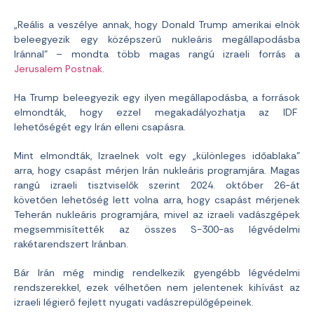
„Reális a veszélye annak, hogy Donald Trump amerikai elnök
beleegyezik egy középszerű nukleáris megállapodásba
Iránnal” – mondta több magas rangú izraeli forrás a
Jerusalem Postnak
.
Ha Trump beleegyezik egy ilyen megállapodásba, a források
elmondták, hogy ezzel megakadályozhatja az IDF
lehetőségét egy Irán elleni csapásra.
Mint elmondták, Izraelnek volt egy „különleges időablaka”
arra, hogy csapást mérjen Irán nukleáris programjára. Magas
rangú izraeli tisztviselők szerint 2024. október 26-át
követően lehetőség lett volna arra, hogy csapást mérjenek
Teherán nukleáris programjára, mivel az izraeli vadászgépek
megsemmisítették az összes S-300-as légvédelmi
rakétarendszert Iránban.
Bár Irán még mindig rendelkezik gyengébb légvédelmi
rendszerekkel, ezek vélhetően nem jelentenek kihívást az
izraeli légierő fejlett nyugati vadászrepülőgépeinek.