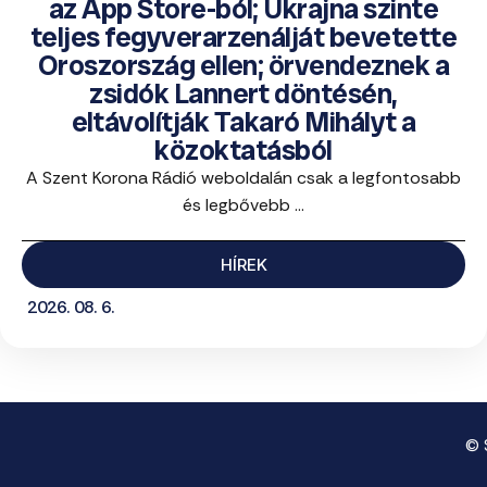
az App Store-ból; Ukrajna szinte
teljes fegyverarzenálját bevetette
Oroszország ellen; örvendeznek a
zsidók Lannert döntésén,
eltávolítják Takaró Mihályt a
közoktatásból
A Szent Korona Rádió weboldalán csak a legfontosabb
és legbővebb ...
HÍREK
2026. 08. 6.
© 