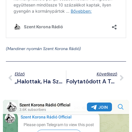
(Mandiner nyomán Szent Korona Rádió)
Előző
Következő
„Halottak, Ha Szórakoznak A Dollárral” – Trump Megfenyegette A BRICS Országokat
Folytatódott A Túszcsere, Három Embert Adott Át A Hamász