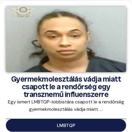
Gyermekmolesztálás vádja miatt
csapott le a rendőrség egy
transznemű influenszerre
Egy ismert LMBTQP-lobbistára csapott le a rendőrség
gyermekmolesztálás vádja miatt. ...
LMBTQP