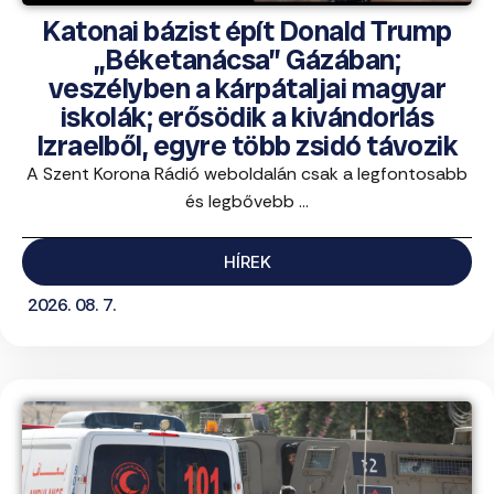
Katonai bázist épít Donald Trump
„Béketanácsa” Gázában;
veszélyben a kárpátaljai magyar
iskolák; erősödik a kivándorlás
Izraelből, egyre több zsidó távozik
A Szent Korona Rádió weboldalán csak a legfontosabb
és legbővebb ...
HÍREK
2026. 08. 7.