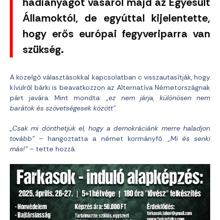
hadianyagot vásárol majd az Egyesült
Államoktól, de egyúttal kijelentette,
hogy erős európai fegyveriparra van
szükség.
A közelgő választásokkal kapcsolatban c visszautasítják, hogy
kívülről bárki is beavatkozzon az Alternatíva Németországnak
párt javára. Mint mondta:
„ez nem járja, különösen nem
barátok és szövetségesek között”
.
„Csak mi dönthetjük el, hogy a demokráciánk merre haladjon
tovább”
– hangoztatta a német kormányfő.
„Mi és senki
más!”
– tette hozzá.