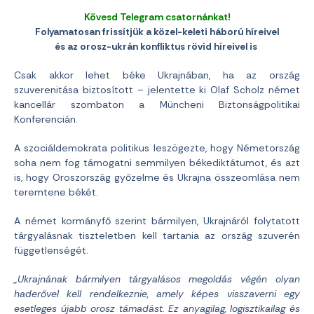
Kövesd Telegram csatornánkat!
Folyamatosan frissítjük a közel-keleti háború híreivel
és az orosz-ukrán konfliktus rövid híreivel is
Csak akkor lehet béke Ukrajnában, ha az ország
szuverenitása biztosított – jelentette ki Olaf Scholz német
kancellár szombaton a Müncheni Biztonságpolitikai
Konferencián.
A szociáldemokrata politikus leszögezte, hogy Németország
soha nem fog támogatni semmilyen békediktátumot, és azt
is, hogy Oroszország győzelme és Ukrajna összeomlása nem
teremtene békét.
A német kormányfő szerint bármilyen, Ukrajnáról folytatott
tárgyalásnak tiszteletben kell tartania az ország szuverén
függetlenségét.
„Ukrajnának bármilyen tárgyalásos megoldás végén olyan
haderővel kell rendelkeznie, amely képes visszaverni egy
esetleges újabb orosz támadást. Ez anyagilag, logisztikailag és