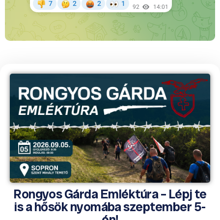
Rongyos Gárda Emléktúra – Lépj te
is a hősök nyomába szeptember 5-
én!