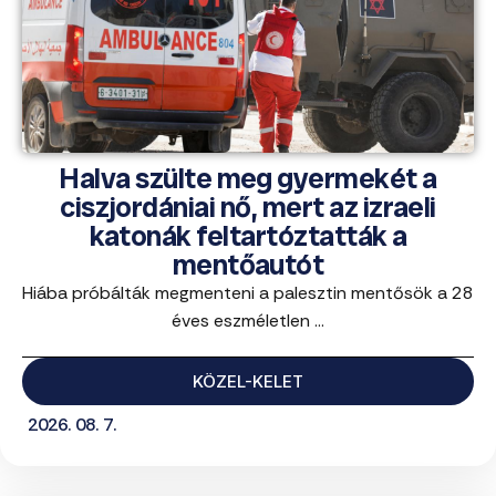
Halva szülte meg gyermekét a
ciszjordániai nő, mert az izraeli
katonák feltartóztatták a
mentőautót
Hiába próbálták megmenteni a palesztin mentősök a 28
éves eszméletlen ...
KÖZEL-KELET
2026. 08. 7.