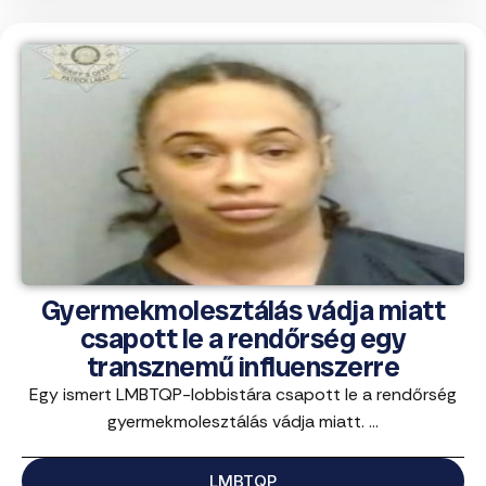
Gyermekmolesztálás vádja miatt
csapott le a rendőrség egy
transznemű influenszerre
Egy ismert LMBTQP-lobbistára csapott le a rendőrség
gyermekmolesztálás vádja miatt. ...
LMBTQP