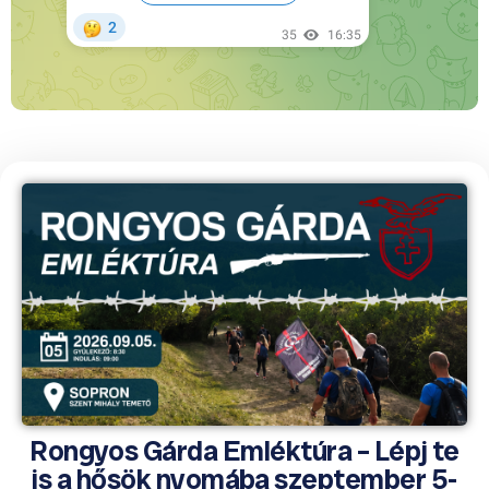
Rongyos Gárda Emléktúra – Lépj te
is a hősök nyomába szeptember 5-