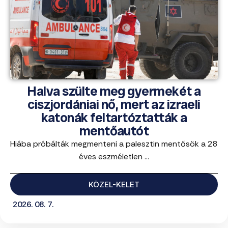
Halva szülte meg gyermekét a
ciszjordániai nő, mert az izraeli
katonák feltartóztatták a
mentőautót
Hiába próbálták megmenteni a palesztin mentősök a 28
éves eszméletlen ...
KÖZEL-KELET
2026. 08. 7.