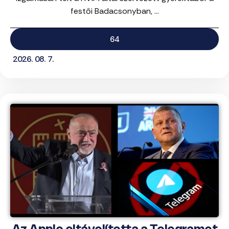
festői Badacsonyban, ...
64
2026. 08. 7.
Az Apple eltávolította a Telegramot