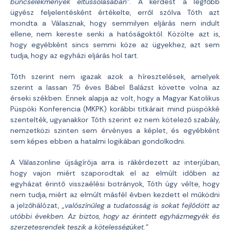
bűncselekmények eltussolásában”
. A kérdést a legfőbb
ügyész feljelentésként értékelte, erről szólva Tóth azt
mondta a Válasznak, hogy semmilyen eljárás nem indult
ellene, nem kereste senki a hatóságoktól. Közölte azt is,
hogy egyébként sincs semmi köze az ügyekhez, azt sem
tudja, hogy az egyházi eljárás hol tart.
Tóth szerint nem igazak azok a híresztelések, amelyek
szerint a lassan 75 éves Bábel Balázst követte volna az
érseki székben. Ennek alapja az volt, hogy a Magyar Katolikus
Püspöki Konferencia (MKPK) korábbi titkárait mind püspökké
szentelték, ugyanakkor Tóth szerint ez nem kötelező szabály,
nemzetközi szinten sem érvényes a képlet, és egyébként
sem képes ebben a hatalmi logikában gondolkodni.
A Válaszonline újságírója arra is rákérdezett az interjúban,
hogy vajon miért szaporodtak el az elmúlt időben az
egyházat érintő visszaélési botrányok, Tóth úgy vélte, hogy
nem tudja, miért az elmúlt másfél évben kezdett el működni
a jelzőhálózat,
„valószínűleg a tudatosság is sokat fejlődött az
utóbbi években. Az biztos, hogy az érintett egyházmegyék és
szerzetesrendek teszik a kötelességüket.”