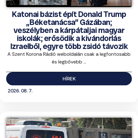
Katonai bázist épít Donald Trump
„Béketanácsa” Gázában;
veszélyben a kárpátaljai magyar
iskolák; erősödik a kivándorlás
Izraelből, egyre több zsidó távozik
A Szent Korona Rádió weboldalán csak a legfontosabb
és legbővebb ...
HÍREK
2026. 08. 7.