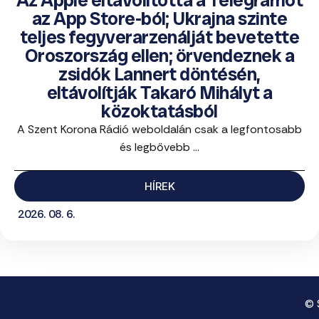
az App Store-ból; Ukrajna szinte
teljes fegyverarzenálját bevetette
Oroszország ellen; örvendeznek a
zsidók Lannert döntésén,
eltávolítják Takaró Mihályt a
közoktatásból
A Szent Korona Rádió weboldalán csak a legfontosabb
és legbővebb ...
HÍREK
2026. 08. 6.
© 