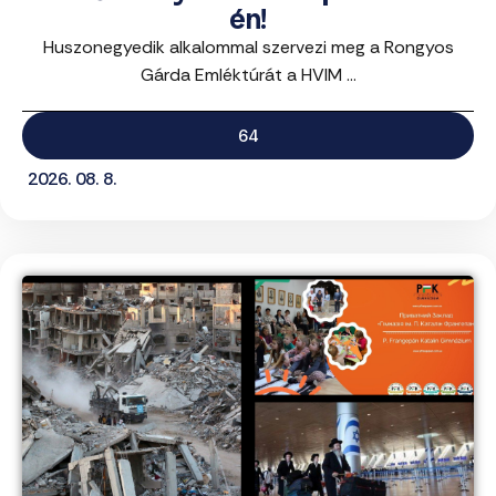
én!
Huszonegyedik alkalommal szervezi meg a Rongyos
Gárda Emléktúrát a HVIM ...
64
2026. 08. 8.