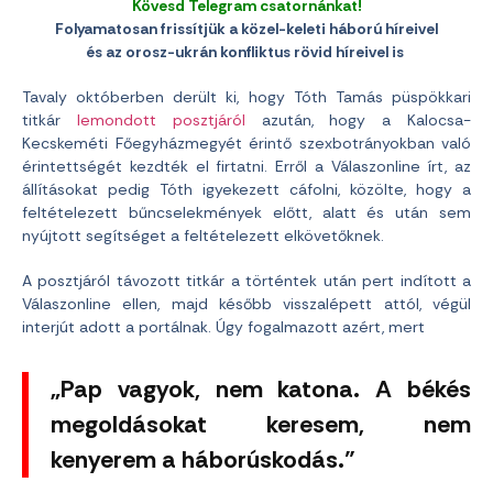
Kövesd Telegram csatornánkat!
Folyamatosan frissítjük a közel-keleti háború híreivel
és az orosz-ukrán konfliktus rövid híreivel is
Tavaly októberben derült ki, hogy Tóth Tamás püspökkari
titkár
lemondott posztjáról
azután, hogy a Kalocsa-
Kecskeméti Főegyházmegyét érintő szexbotrányokban való
érintettségét kezdték el firtatni. Erről a Válaszonline írt, az
állításokat pedig Tóth igyekezett cáfolni, közölte, hogy a
feltételezett bűncselekmények előtt, alatt és után sem
nyújtott segítséget a feltételezett elkövetőknek.
A posztjáról távozott titkár a történtek után pert indított a
Válaszonline ellen, majd később visszalépett attól, végül
interjút adott a portálnak. Úgy fogalmazott azért, mert
„Pap vagyok, nem katona. A békés
megoldásokat keresem, nem
kenyerem a háborúskodás.”