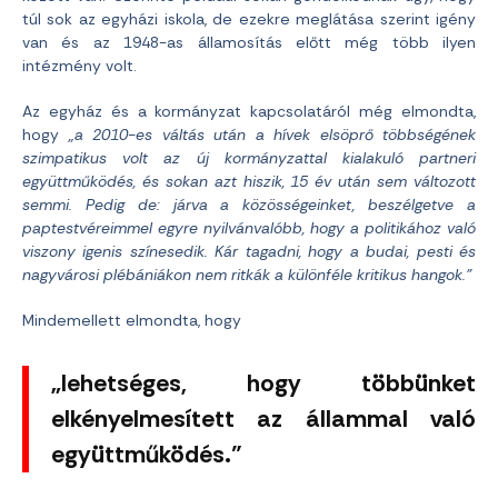
túl sok az egyházi iskola, de ezekre meglátása szerint igény
van és az 1948-as államosítás előtt még több ilyen
intézmény volt.
Az egyház és a kormányzat kapcsolatáról még elmondta,
hogy
„a 2010-es váltás után a hívek elsöprő többségének
szimpatikus volt az új kormányzattal kialakuló partneri
együttműködés, és sokan azt hiszik, 15 év után sem változott
semmi. Pedig de: járva a közösségeinket, beszélgetve a
paptestvéreimmel egyre nyilvánvalóbb, hogy a politikához való
viszony igenis színesedik. Kár tagadni, hogy a budai, pesti és
nagyvárosi plébániákon nem ritkák a különféle kritikus hangok.”
Mindemellett elmondta, hogy
„lehetséges, hogy többünket
elkényelmesített az állammal való
együttműködés.”