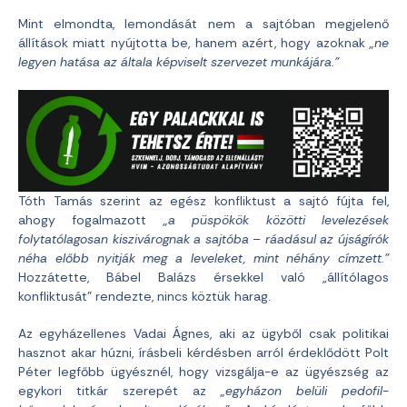
Mint elmondta, lemondását nem a sajtóban megjelenő
állítások miatt nyújtotta be, hanem azért, hogy azoknak
„ne
legyen hatása az általa képviselt szervezet munkájára.”
Tóth Tamás szerint az egész konfliktust a sajtó fújta fel,
ahogy fogalmazott
„a püspökök közötti levelezések
folytatólagosan kiszivárognak a sajtóba – ráadásul az újságírók
néha előbb nyitják meg a leveleket, mint néhány címzett.”
Hozzátette, Bábel Balázs érsekkel való „állítólagos
konfliktusát” rendezte, nincs köztük harag.
Az egyházellenes Vadai Ágnes, aki az ügyből csak politikai
hasznot akar húzni, írásbeli kérdésben arról érdeklődött Polt
Péter legfőbb ügyésznél, hogy vizsgálja-e az ügyészség az
egykori titkár szerepét az
„egyházon belüli pedofil-