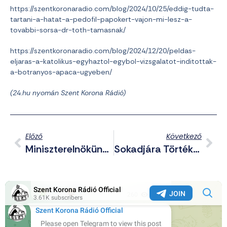
https://szentkoronaradio.com/blog/2024/10/25/eddig-tudta-
tartani-a-hatat-a-pedofil-papokert-vajon-mi-lesz-a-
tovabbi-sorsa-dr-toth-tamasnak/
https://szentkoronaradio.com/blog/2024/12/20/peldas-
eljaras-a-katolikus-egyhaztol-egybol-vizsgalatot-inditottak-
a-botranyos-apaca-ugyeben/
(24.hu nyomán Szent Korona Rádió)
Előző
Következő
Miniszterelnökünk Szerint Egy Leszbikus Által Vezetett AFD „a Jövő” – Ilyen Volt Az Orbán-Weidel Találkozó
Sokadjára Törték Le A Margit Hídi Keresztet – Mi Lenne A Reakció, Ha Zsidó Jelképpel Történne Ugyanez?