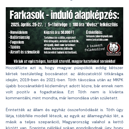
Hozzáfűzte azt is, hogy magyar püspökök eddig kétszer
kértek testületileg bocsánatot az áldozatoktól titkársága
idején, 2019-ben és 2021-ben. Tóth távozása után az MKPK
újabb bocsánatkérő közleményt adott közre, bár ennek nem
volt pozitív a fogadtatása. Ezt Tóth nem is kívánta
kommentálni, mint mondta, már lemondása után született.
Érintették az állam és egyház összefonódását is. Tóth úgy
látja, többféle modell létezik, az egyik az államegyházi lét, a
másik a teljes szeparáció, Magyarország valahol a kettő
között van. Szerinte például sokan gondolkodnak úgy, hogy