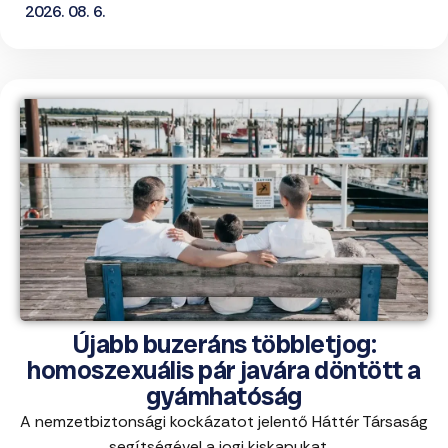
2026. 08. 6.
Újabb buzeráns többletjog:
homoszexuális pár javára döntött a
gyámhatóság
A nemzetbiztonsági kockázatot jelentő Háttér Társaság
segítségével a jogi kiskapukat ...