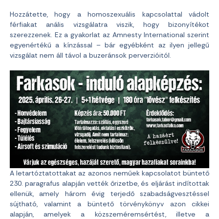
Hozzátette, hogy a homoszexuális kapcsolattal vádolt
férfiakat anális vizsgálatra viszik, hogy bizonyítékot
szerezzenek. Ez a gyakorlat az Amnesty International szerint
egyenértékű a kínzással – bár egyébként az ilyen jellegű
vizsgálat nem áll távol a buzeránsok perverzióitól.
A letartóztatottakat az azonos neműek kapcsolatot büntető
230. paragrafus alapján vették őrizetbe, és eljárást indítottak
ellenük, amely három évig terjedő szabadságvesztéssel
sújtható, valamint a büntető törvénykönyv azon cikkei
alapján, amelyek a közszeméremsértést, illetve a