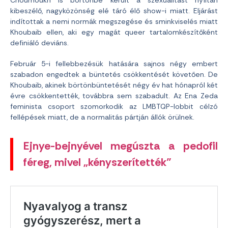
Choumoukh is börtönbe került a szexualitást nyíltan
kibeszélő, nagyközönség elé táró élő show-i miatt. Eljárást
indítottak a nemi normák megszegése és sminkviselés miatt
Khoubaib ellen, aki egy magát queer tartalomkészítőként
definiáló deviáns.
Február 5-i fellebbezésük hatására sajnos négy embert
szabadon engedtek a büntetés csökkentését követően. De
Khoubaib, akinek börtönbüntetését négy év hat hónapról két
évre csökkentették, továbbra sem szabadult. Az Ena Zeda
feminista csoport szomorkodik az LMBTQP-lobbit célzó
fellépések miatt, de a normalitás pártján állók örülnek.
Ejnye-bejnyével megúszta a pedofil
féreg, mivel „kényszerítették”