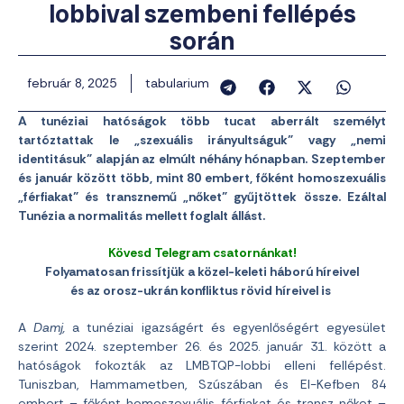
lobbival szembeni fellépés
során
február 8, 2025
tabularium
A tunéziai hatóságok több tucat aberrált személyt
tartóztattak le „szexuális irányultságuk” vagy „nemi
identitásuk” alapján az elmúlt néhány hónapban. Szeptember
és január között több, mint 80 embert, főként homoszexuális
„férfiakat” és transznemű „nőket” gyűjtöttek össze. Ezáltal
Tunézia a normalitás mellett foglalt állást.
Kövesd Telegram csatornánkat!
Folyamatosan frissítjük a közel-keleti háború híreivel
és az orosz-ukrán konfliktus rövid híreivel is
A
Damj,
a tunéziai igazságért és egyenlőségért egyesület
szerint 2024. szeptember 26. és 2025. január 31. között a
hatóságok fokozták az LMBTQP-lobbi elleni fellépést.
Tuniszban, Hammametben, Szúszában és El-Kefben 84
embert – főként homoszexuális férfiakat és transz nőket –