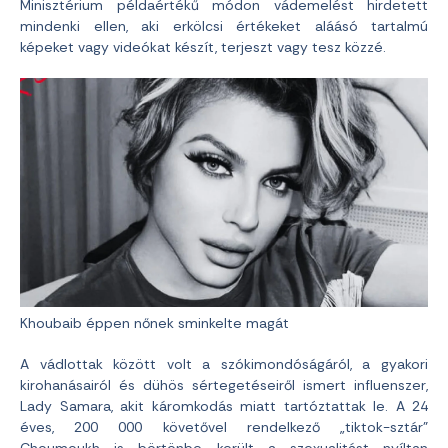
Minisztérium példaértékű módon vádemelést hirdetett
mindenki ellen, aki erkölcsi értékeket aláásó tartalmú
képeket vagy videókat készít, terjeszt vagy tesz közzé.
Khoubaib éppen nőnek sminkelte magát
A vádlottak között volt a szókimondóságáról, a gyakori
kirohanásairól és dühös sértegetéseiről ismert influenszer,
Lady Samara, akit káromkodás miatt tartóztattak le. A 24
éves, 200 000 követővel rendelkező „tiktok-sztár”