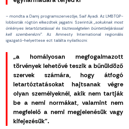
egyharmadára terjed ki”
– mondta a Damj programszervezője, Saif Ayadi. Az LMBTQP-
lobbisták rögtön elkezdtek jajgatni. Szerintük
„sokuknak most
önkényes letartóztatással és tisztességtelen büntetőeljárással
kell szembenézni”
. Az Amnesty International regionális
igazgató-helyettese ezt találta nyilatkozni:
„a homályosan megfogalmazott
törvények lehetővé teszik a bűnüldöző
szervek számára, hogy átfogó
letartóztatásokat hajtsanak végre
olyan személyeknél, akik nem tartják
be a nemi normákat, valamint nem
megfelelő a nemi megjelenésük vagy
kifejezésük”.