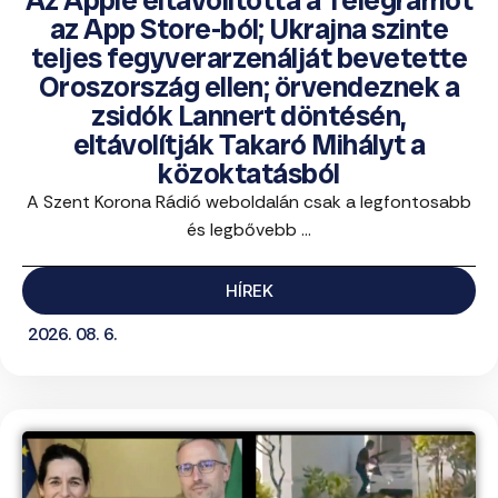
Az Apple eltávolította a Telegramot
az App Store-ból; Ukrajna szinte
teljes fegyverarzenálját bevetette
Oroszország ellen; örvendeznek a
zsidók Lannert döntésén,
eltávolítják Takaró Mihályt a
közoktatásból
A Szent Korona Rádió weboldalán csak a legfontosabb
és legbővebb ...
HÍREK
2026. 08. 6.