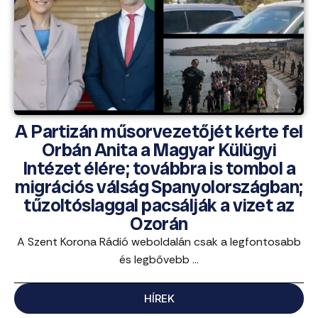
A Partizán műsorvezetőjét kérte fel
Orbán Anita a Magyar Külügyi
Intézet élére; továbbra is tombol a
migrációs válság Spanyolországban;
tűzoltóslaggal pacsálják a vizet az
Ozorán
A Szent Korona Rádió weboldalán csak a legfontosabb
és legbővebb ...
HÍREK