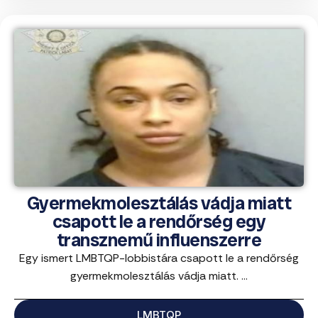
Gyermekmolesztálás vádja miatt
csapott le a rendőrség egy
transznemű influenszerre
Egy ismert LMBTQP-lobbistára csapott le a rendőrség
gyermekmolesztálás vádja miatt. ...
LMBTQP