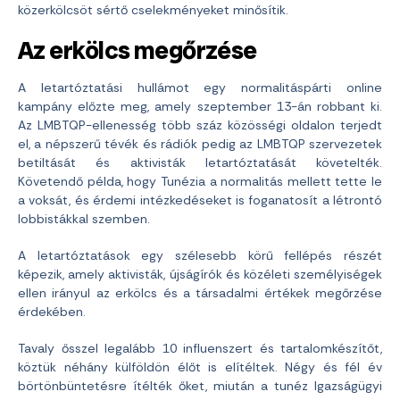
közerkölcsöt sértő cselekményeket minősítik.
Az erkölcs megőrzése
A letartóztatási hullámot egy normalitáspárti online
kampány előzte meg, amely szeptember 13-án robbant ki.
Az LMBTQP-ellenesség több száz közösségi oldalon terjedt
el, a népszerű tévék és rádiók pedig az LMBTQP szervezetek
betiltását és aktivisták letartóztatását követelték.
Követendő példa, hogy Tunézia a normalitás mellett tette le
a voksát, és érdemi intézkedéseket is foganatosít a létrontó
lobbistákkal szemben.
A letartóztatások egy szélesebb körű fellépés részét
képezik, amely aktivisták, újságírók és közéleti személyiségek
ellen irányul az erkölcs és a társadalmi értékek megőrzése
érdekében.
Tavaly ősszel legalább 10 influenszert és tartalomkészítőt,
köztük néhány külföldön élőt is elítéltek. Négy és fél év
börtönbüntetésre ítélték őket, miután a tunéz Igazságügyi