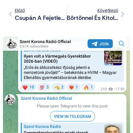
Előző
Következő
Csupán A Fejetlen És Eldurvult Világot Ábrázolják Zenéjükben? – Gondolatok A Zene Alászállásáról (II.rész)
Börtönnel És Kitoloncolással Vetnek Véget A Migráns Németországi „nyaralásának”, Azaz Agresszív Tombolásának