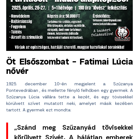
Öt Elsőszombat – Fatimai Lúcia
nővér
1925. december 10-én megjelent a Szűzanya
Pontevedrában , és mellette fénylő felhőben egy gyermek. A
Szűzanya Lúcia vállára tette a kezét, és egy tövisekkel
körülvett szívet mutatott neki, amelyet másik kezében
tartott. A gyermek ezt mondta:
„Szánd meg Szűzanyád tövisekkel
körülvett Szívét. A hálátlan emberek