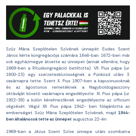
Szűz Mária Szeplőtelen Szívének ünnepét Eudes Szent
János kérte kongregációja számára 1646-ban. 1672-ben már
sok egyházmegye átvette az ünnepet (annak ellenére, hogy
1669-ben a Rítuskongregáció betiltotta). VII. Pius pápa (ur.
1800-23) egy szerzetesközösségnek a Pünkösd utáni 3.
vasárnapra tette. Szent X. Pius 1907-ben a kapucinusoknak
és az ágostonos remetéknek a Nagyboldogasszony
oktáváját követő vasárnapra engedélyezte. XI. Pius pápa (ur.
1922-39) a külön kérelmezőknek engedélyezte az officium
végzését. Végül XII. Pius pápa 1942- ben fölajánlotta az
emberiséget Szűz Mária Szeplőtelen Szívének, majd
1944-
ben általánossá tette az ünnepet
augusztus 22-én.
1969-ben a Jézus Szent Szíve ünnepe utáni szombatra