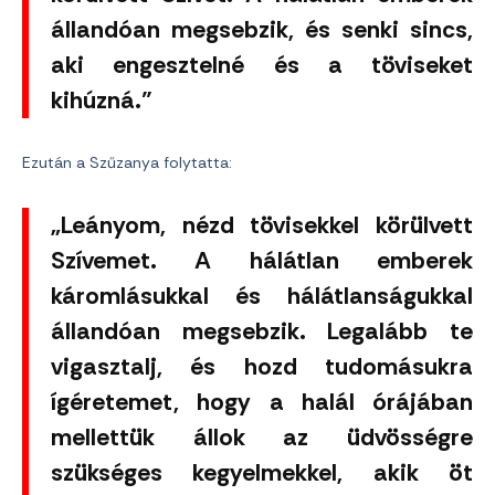
állandóan megsebzik, és senki sincs,
aki engesztelné és a töviseket
kihúzná.”
Ezután a Szűzanya folytatta:
„Leányom, nézd tövisekkel körülvett
Szívemet. A hálátlan emberek
káromlásukkal és hálátlanságukkal
állandóan megsebzik. Legalább te
vigasztalj, és hozd tudomásukra
ígéretemet, hogy a halál órájában
mellettük állok az üdvösségre
szükséges kegyelmekkel, akik öt