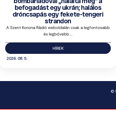
bombariadóval „hálálta meg” a
befogadást egy ukrán; halálos
dróncsapás egy fekete-tengeri
strandon
A Szent Korona Rádió weboldalán csak a legfontosabb
és legbővebb ...
HÍREK
2026. 08. 5.
© 