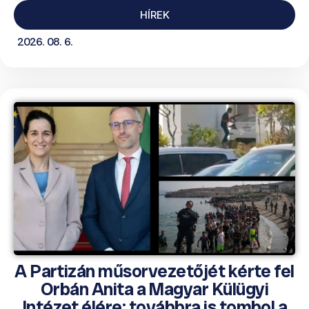
HÍREK
2026. 08. 6.
A Partizán műsorvezetőjét kérte fel
Orbán Anita a Magyar Külügyi
Intézet élére; továbbra is tombol a