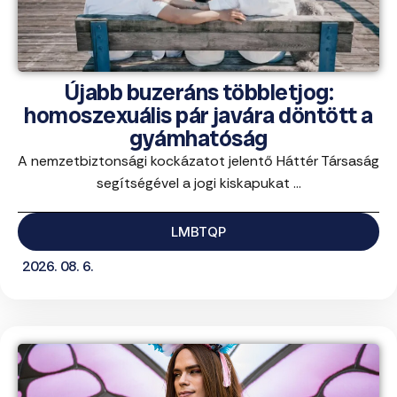
Újabb buzeráns többletjog:
homoszexuális pár javára döntött a
gyámhatóság
A nemzetbiztonsági kockázatot jelentő Háttér Társaság
segítségével a jogi kiskapukat ...
LMBTQP
2026. 08. 6.