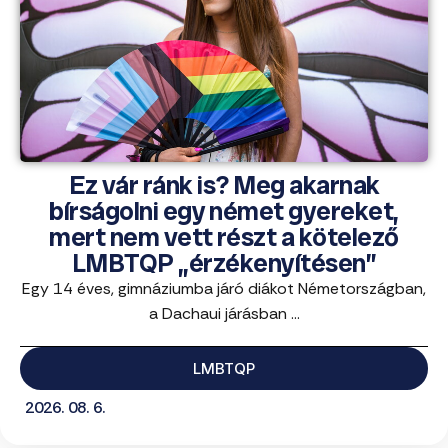
Ez vár ránk is? Meg akarnak
bírságolni egy német gyereket,
mert nem vett részt a kötelező
LMBTQP „érzékenyítésen”
Egy 14 éves, gimnáziumba járó diákot Németországban,
a Dachaui járásban ...
LMBTQP
2026. 08. 6.