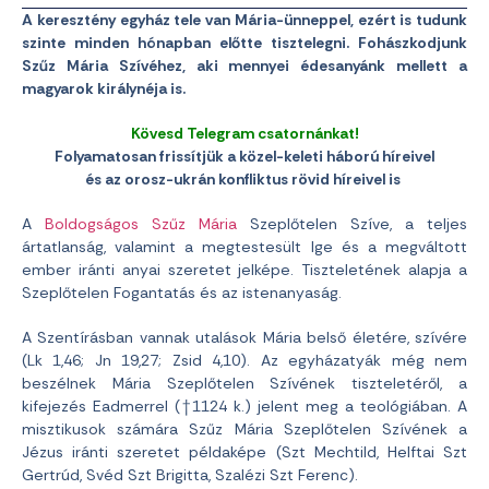
A keresztény egyház tele van Mária-ünneppel, ezért is tudunk
szinte minden hónapban előtte tisztelegni. Fohászkodjunk
Szűz Mária Szívéhez, aki mennyei édesanyánk mellett a
magyarok királynéja is.
Kövesd Telegram csatornánkat!
Folyamatosan frissítjük a közel-keleti háború híreivel
és az orosz-ukrán konfliktus rövid híreivel is
A
Boldogságos Szűz Mária
Szeplőtelen Szíve, a teljes
ártatlanság, valamint a megtestesült Ige és a megváltott
ember iránti anyai szeretet jelképe. Tiszteletének alapja a
Szeplőtelen Fogantatás és az istenanyaság.
A Szentírásban vannak utalások Mária belső életére, szívére
(Lk 1,46; Jn 19,27; Zsid 4,10). Az egyházatyák még nem
beszélnek Mária Szeplőtelen Szívének tiszteletéről, a
kifejezés Eadmerrel (†1124 k.) jelent meg a teológiában. A
misztikusok számára Szűz Mária Szeplőtelen Szívének a
Jézus iránti szeretet példaképe (Szt Mechtild, Helftai Szt
Gertrúd, Svéd Szt Brigitta, Szalézi Szt Ferenc).