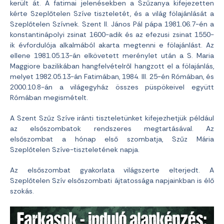
került át. A fatimai jelenésekben a Szűzanya kifejezetten
kérte Szeplőtelen Szíve tiszteletét, és a világ fölajánlását a
Szeplőtelen Szívnek. Szent II. János Pál pápa 1981.06.7-én a
konstantinápolyi zsinat 1600-adik és az efezusi zsinat 1550-
ik évfordulója alkalmából akarta megtenni e fölajánlást. Az
ellene 1981.05.13-án elkövetett merénylet után a S. Maria
Maggiore bazilikában hangfelvételről hangzott el a fölajánlás,
melyet 1982.05.13-án Fatimában, 1984. III. 25-én Rómában, és
2000.10.8-án a világegyház összes püspökeivel együtt
Rómában megismételt.
A Szent Szűz Szíve iránti tiszteletünket kifejezhetjük például
az elsőszombatok rendszeres megtartásával. Az
elsőszombat a hónap első szombatja, Szűz Mária
Szeplőtelen Szíve-tiszteletének napja.
Az elsőszombat gyakorlata világszerte elterjedt. A
Szeplőtelen Szív elsőszombati ájtatossága napjainkban is élő
szokás.