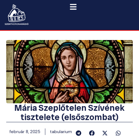
Mária Szeplőtelen Szívének
tisztelete (elsőszombat)
február 8, 2025
tabularium