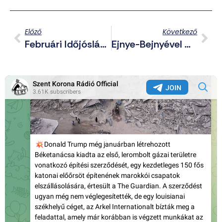
Előző
Következő
Februári Időjóslás Medvével, Népszokásokkal – Jön A Tavasz Vagy Sem?
Ejnye-Bejnyével Megúszta A Pedofil Féreg, Mivel „kényszerítették”