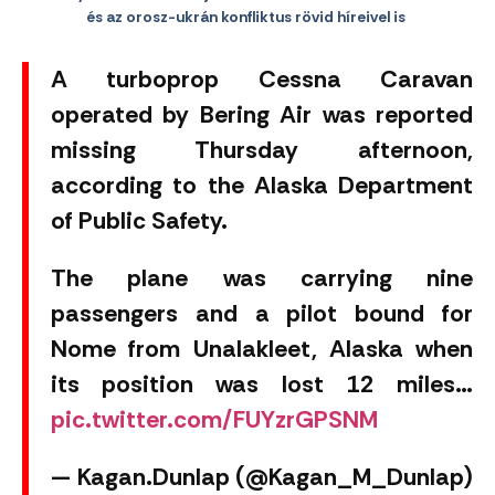
és az orosz-ukrán konfliktus rövid híreivel is
A turboprop Cessna Caravan
operated by Bering Air was reported
missing Thursday afternoon,
according to the Alaska Department
of Public Safety.
The plane was carrying nine
passengers and a pilot bound for
Nome from Unalakleet, Alaska when
its position was lost 12 miles…
pic.twitter.com/FUYzrGPSNM
— Kagan.Dunlap (@Kagan_M_Dunlap)