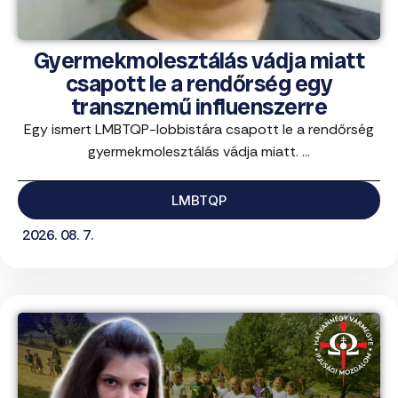
Gyermekmolesztálás vádja miatt
csapott le a rendőrség egy
transznemű influenszerre
Egy ismert LMBTQP-lobbistára csapott le a rendőrség
gyermekmolesztálás vádja miatt. ...
LMBTQP
2026. 08. 7.