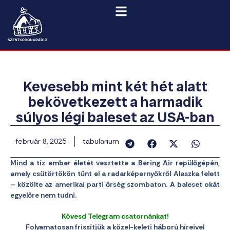
Kevesebb mint két hét alatt
bekövetkezett a harmadik
súlyos légi baleset az USA-ban
február 8, 2025
tabularium
Mind a tíz ember életét vesztette a Bering Air repülőgépén,
amely csütörtökön tűnt el a radarképernyőkről Alaszka felett
– közölte az amerikai parti őrség szombaton. A baleset okát
egyelőre nem tudni.
Kövesd Telegram csatornánkat!
Folyamatosan frissítjük a közel-keleti háború híreivel