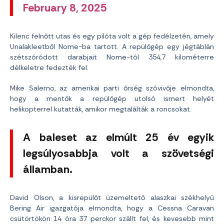
February 8, 2025
Kilenc felnőtt utas és egy pilóta volt a gép fedélzetén, amely
Unalakleetből Nome-ba tartott. A repülőgép egy jégtáblán
szétszóródott darabjait Nome-tól 354,7 kilométerre
délkeletre fedezték fel.
Mike Salerno, az amerikai parti őrség szóvivője elmondta,
hogy a mentők a repülőgép utolsó ismert helyét
helikopterrel kutatták, amikor megtalálták a roncsokat.
A baleset az elmúlt 25 év egyik
legsúlyosabbja volt a szövetségi
államban.
David Olson, a kisrepülőt üzemeltető alaszkai székhelyű
Bering Air igazgatója elmondta, hogy a Cessna Caravan
csütörtökön 14 óra 37 perckor szállt fel, és kevesebb mint