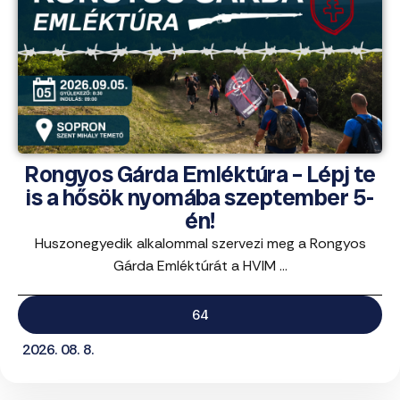
Rongyos Gárda Emléktúra – Lépj te
is a hősök nyomába szeptember 5-
én!
Huszonegyedik alkalommal szervezi meg a Rongyos
Gárda Emléktúrát a HVIM ...
64
2026. 08. 8.