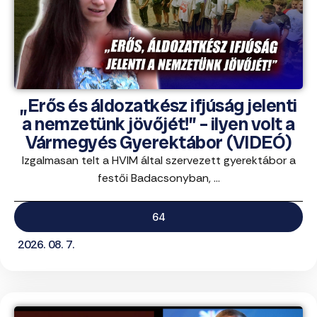
„Erős és áldozatkész ifjúság jelenti
a nemzetünk jövőjét!” – ilyen volt a
Vármegyés Gyerektábor (VIDEÓ)
Izgalmasan telt a HVIM által szervezett gyerektábor a
festői Badacsonyban, ...
64
2026. 08. 7.