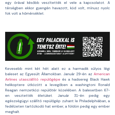
egy órával később veszítették el vele a kapcsolatot. A
térségben ekkor gyengén havazott, köd volt, mínusz nyolc
fok volt a hőmérséklet.
Kevesebb mint két hét alatt ez a harmadik súlyos légi
baleset az Egyesült Államokban. Január 29-én az
American
Airlines utasszállító repülőgépe
és a hadsereg Black Hawk
helikoptere ütközött a levegőben a washingtoni Ronald
Reagan nemzetközi repülőtér közelében. A balesetben 67-
en vesztették életüket. Január 31-én pedig egy
egészségügyi szállító repülőgép zuhant le Philadelphiában, a
fedélzeten tartózkodó hat ember, a földön pedig egy ember
meghalt.