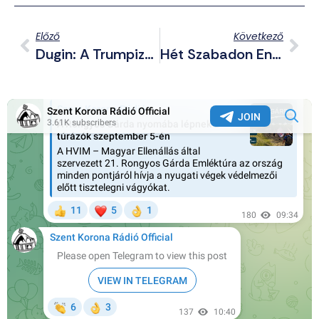
Előző
Következő
Dugin: A Trumpizmus Forradalma – Mit Várhatunk A Cionista Showmantől? (I. Rész)
Hét Szabadon Engedett Palesztin Fogoly Is Kórházba Került Az Izraeliek Kínzásai Miatt