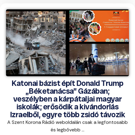
Katonai bázist épít Donald Trump
„Béketanácsa” Gázában;
veszélyben a kárpátaljai magyar
iskolák; erősödik a kivándorlás
Izraelből, egyre több zsidó távozik
A Szent Korona Rádió weboldalán csak a legfontosabb
és legbővebb ...