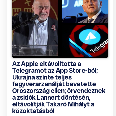
Az Apple eltávolította a
Telegramot az App Store-ból;
Ukrajna szinte teljes
fegyverarzenálját bevetette
Oroszország ellen; örvendeznek
a zsidók Lannert döntésén,
eltávolítják Takaró Mihályt a
közoktatásból