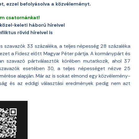
t, ezzel befolyásolva a közvéleményt.
am csatornánkat!
közel-keleti háború híreivel
liktus rövid híreivel is
os szavazók 33 százaléka, a teljes népesség 28 százaléka
ezet a Fidesz előtt Magyar Péter pártja. A kormánypárt és
an szavazó pártválasztók körében mutatkozik, ahol 37
 szavazók esetében 30, a teljes népességet nézve 25
felmérése alapján. Már az is sokat elmond egy közvélemény-
lóság és az eddigi választási eredmények pedig nem azt