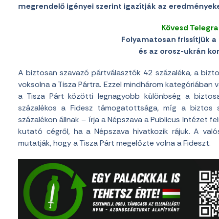
megrendelő igényei szerint igazítják az eredményeke
Kövesd Telegr
Folyamatosan frissítjük a 
és az orosz-ukrán konf
A biztosan szavazó pártválasztók 42 százaléka, a bizt
voksolna a Tisza Pártra. Ezzel mindhárom kategóriában v
a Tisza Párt közötti legnagyobb különbség a biztos
százalékos a Fidesz támogatottsága, míg a biztos
százalékon állnak – írja a Népszava a Publicus Intézet 
kutató cégről, ha a Népszava hivatkozik rájuk. A va
mutatják, hogy a Tisza Párt megelőzte volna a Fideszt.