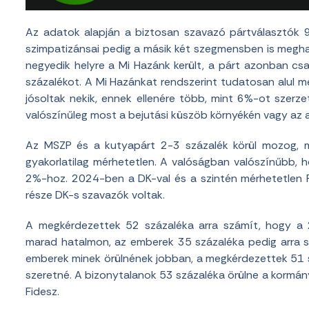
Az adatok alapján a biztosan szavazó pártválasztók 9
szimpatizánsai pedig a másik két szegmensben is megha
negyedik helyre a Mi Hazánk került, a párt azonban cs
százalékot. A Mi Hazánkat rendszerint tudatosan alul m
jósoltak nekik, ennek ellenére több, mint 6%-ot szerze
valószínűleg most a bejutási küszöb környékén vagy az a
Az MSZP és a kutyapárt 2-3 százalék körül mozog,
gyakorlatilag mérhetetlen. A valóságban valószínűbb, 
2%-hoz. 2024-ben a DK-val és a szintén mérhetetlen 
része DK-s szavazók voltak.
A megkérdezettek 52 százaléka arra számít, hogy a 
marad hatalmon, az emberek 35 százaléka pedig arra s
emberek minek örülnének jobban, a megkérdezettek 51 s
szeretné. A bizonytalanok 53 százaléka örülne a kormán
Fidesz.