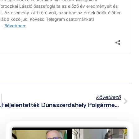
Következő
t Fenyegetést
Feljelentették Dunaszerdahely Polgármesterét Amiért A „Felvidék” Szót Használta