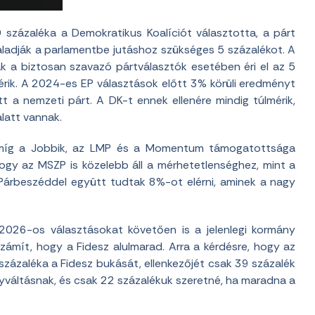
 százaléka a Demokratikus Koalíciót választotta, a párt
ladják a parlamentbe jutáshoz szükséges 5 százalékot. A
ak a biztosan szavazó pártválasztók esetében éri el az 5
érik. A 2024-es EP választások előtt 3% körüli eredményt
tt a nemzeti párt. A DK-t ennek ellenére mindig túlmérik,
latt vannak.
 míg a Jobbik, az LMP és a Momentum támogatottsága
hogy az MSZP is közelebb áll a mérhetetlenséghez, mint a
Párbeszéddel együtt tudtak 8%-ot elérni, aminek a nagy
2026-os választásokat követően is a jelenlegi kormány
zámít, hogy a Fidesz
alulmarad. Arra a kérdésre, hogy az
zázaléka a Fidesz bukását, ellenkezőjét csak 39 százalék
yváltásnak, és csak 22 százalékuk szeretné, ha maradna a