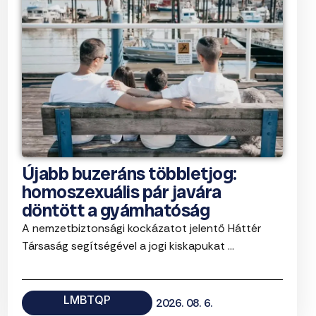
Újabb buzeráns többletjog:
homoszexuális pár javára
döntött a gyámhatóság
A nemzetbiztonsági kockázatot jelentő Háttér
Társaság segítségével a jogi kiskapukat ...
LMBTQP
2026. 08. 6.