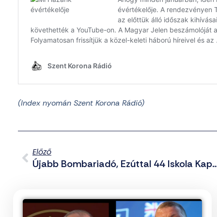
(Index nyomán Szent Korona Rádió)
Előző
Újabb Bombariadó, Ezúttal 44 Iskola Kapot