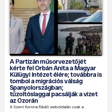
A Partizán műsorvezetőjét
kérte fel Orbán Anita a Magyar
Külügyi Intézet élére; továbbra is
tombol a migrációs válság
Spanyolországban;
tűzoltóslaggal pacsálják a vizet
az Ozorán
A Szent Korona Rádió weboldalán csak a