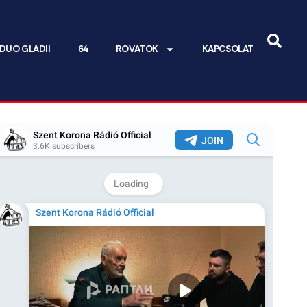
DUO GLADII
64
ROVATOK
KAPCSOLAT