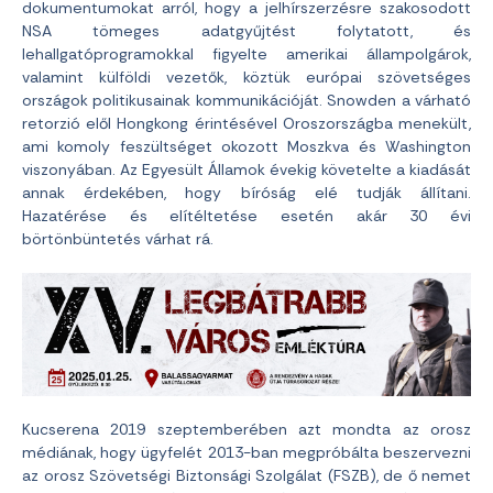
dokumentumokat arról, hogy a jelhírszerzésre szakosodott
NSA tömeges adatgyűjtést folytatott, és
lehallgatóprogramokkal figyelte amerikai állampolgárok,
valamint külföldi vezetők, köztük európai szövetséges
országok politikusainak kommunikációját. Snowden a várható
retorzió elől Hongkong érintésével Oroszországba menekült,
ami komoly feszültséget okozott Moszkva és Washington
viszonyában. Az Egyesült Államok évekig követelte a kiadását
annak érdekében, hogy bíróság elé tudják állítani.
Hazatérése és elítéltetése esetén akár 30 évi
börtönbüntetés várhat rá.
Kucserena 2019 szeptemberében azt mondta az orosz
médiának, hogy ügyfelét 2013-ban megpróbálta beszervezni
az orosz Szövetségi Biztonsági Szolgálat (FSZB), de ő nemet