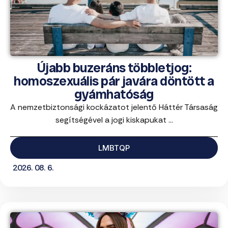
Újabb buzeráns többletjog:
homoszexuális pár javára döntött a
gyámhatóság
A nemzetbiztonsági kockázatot jelentő Háttér Társaság
segítségével a jogi kiskapukat ...
LMBTQP
2026. 08. 6.