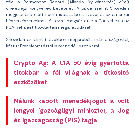
tőle a Permanent Record (Állandó Nyilvántartás) című
önéletrajzi könyvének bevételét. A tárca szerint Snowden
megjelenése előtt nem mutatta be a szöveget az amerikai
hírszerzőszerveknek, és ezzel megsértette a CIA-vel és a az
NSA-vel aláírt titoktartási megállapodását.
Snowden az elmúlt években megpróbált más országoktól,
köztük Franciaországtól is menedékjogot kérni.
Crypto Ag: A CIA 50 évig gyártotta
titokban a fél világnak a titkosító
eszközöket
Nálunk kapott menedékjogot a volt
lengyel igazságügyi miniszter, a Jog
és Igazságosság (PiS) tagja