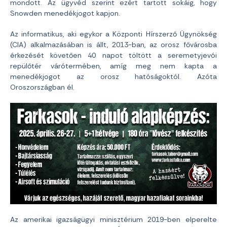
mondott. Az ügyvéd szerint ezért tartott sokáig, hogy
Snowden menedékjogot kapjon.
Az informatikus, aki egykor a Központi Hírszerző Ügynökség
(CIA) alkalmazásában is állt, 2013-ban, az orosz fővárosba
érkezését követően 40 napot töltött a seremetyjevói
repülőtér várótermében, amíg meg nem kapta a
menedékjogot az orosz hatóságoktól. Azóta
Oroszországban él.
Az amerikai igazságügyi minisztérium 2019-ben elperelte