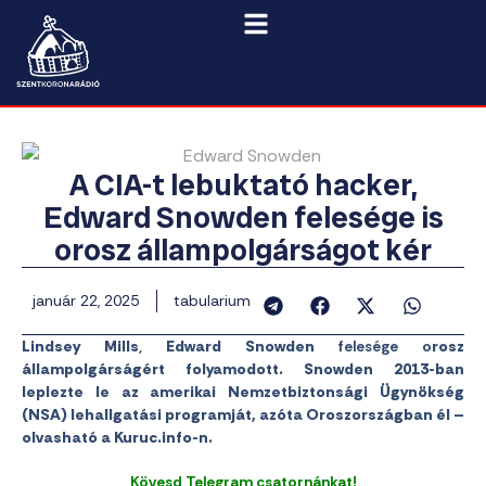
A CIA-t lebuktató hacker,
Edward Snowden felesége is
orosz állampolgárságot kér
január 22, 2025
tabularium
Lindsey Mills
,
Edward Snowden
felesége o
rosz
állampolgárságért folyamodott. Snowden 2013-ban
leplezte le az amerikai Nemzetbiztonsági Ügynökség
(NSA) lehallgatási programját, azóta Oroszországban él –
olvasható a Kuruc.info-n.
Kövesd Telegram csatornánkat!