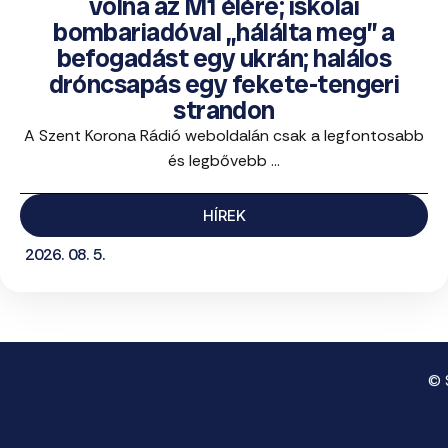
volna az M1 élére; iskolai
bombariadóval „hálálta meg” a
befogadást egy ukrán; halálos
dróncsapás egy fekete-tengeri
strandon
A Szent Korona Rádió weboldalán csak a legfontosabb
és legbővebb ...
HÍREK
2026. 08. 5.
© 