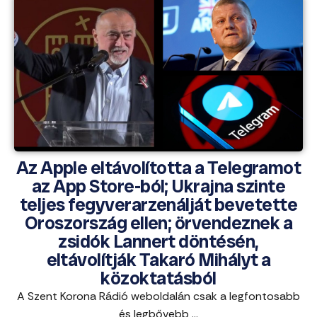
Az Apple eltávolította a Telegramot
az App Store-ból; Ukrajna szinte
teljes fegyverarzenálját bevetette
Oroszország ellen; örvendeznek a
zsidók Lannert döntésén,
eltávolítják Takaró Mihályt a
közoktatásból
A Szent Korona Rádió weboldalán csak a legfontosabb
és legbővebb ...