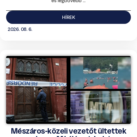
és legbővebb ...
HÍREK
2026. 08. 6.
Mészáros-közeli vezetőt ültettek