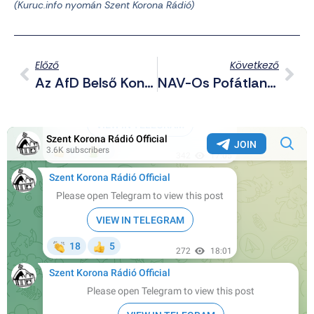
(Kuruc.info nyomán Szent Korona Rádió)
Előző
Következő
Az AfD Belső Konfliktusa: Kóserkonzervatívok Vs. Nemzeti Radikálisok
NAV-Os Pofátlanság: Tetoválás Után Megbírságolta A Szalont Az Ellenőr