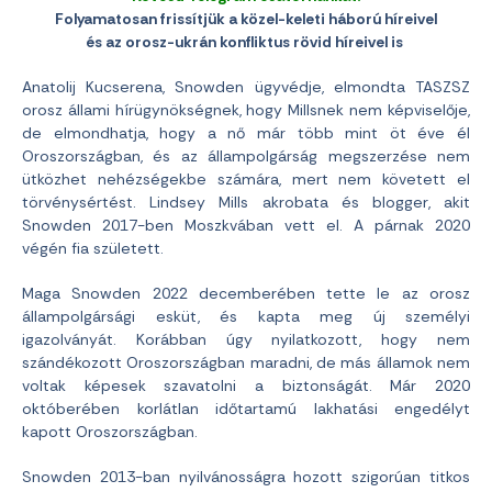
Folyamatosan frissítjük a közel-keleti háború híreivel
és az orosz-ukrán konfliktus rövid híreivel is
Anatolij Kucserena, Snowden ügyvédje, elmondta TASZSZ
orosz állami hírügynökségnek, hogy Millsnek nem képviselője,
de elmondhatja, hogy a nő már több mint öt éve él
Oroszországban, és az állampolgárság megszerzése nem
ütközhet nehézségekbe számára, mert nem követett el
törvénysértést. Lindsey Mills akrobata és blogger, akit
Snowden 2017-ben Moszkvában vett el. A párnak 2020
végén fia született.
Maga Snowden 2022 decemberében tette le az orosz
állampolgársági esküt, és kapta meg új személyi
igazolványát. Korábban úgy nyilatkozott, hogy nem
szándékozott Oroszországban maradni, de más államok nem
voltak képesek szavatolni a biztonságát. Már 2020
októberében korlátlan időtartamú lakhatási engedélyt
kapott Oroszországban.
Snowden 2013-ban nyilvánosságra hozott szigorúan titkos