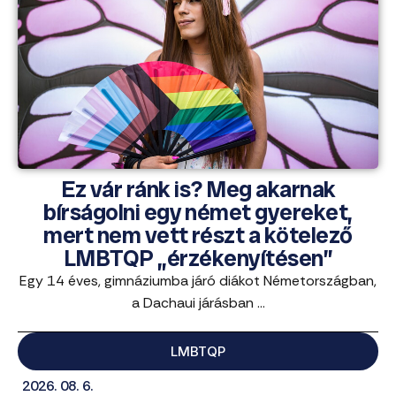
Ez vár ránk is? Meg akarnak
bírságolni egy német gyereket,
mert nem vett részt a kötelező
LMBTQP „érzékenyítésen”
Egy 14 éves, gimnáziumba járó diákot Németországban,
a Dachaui járásban ...
LMBTQP
2026. 08. 6.