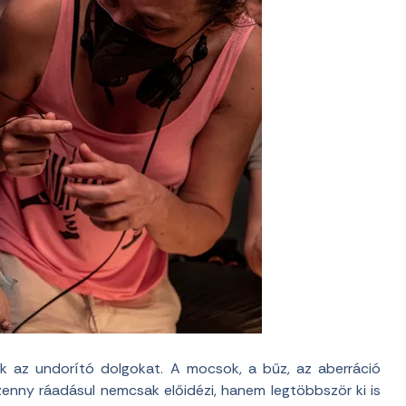
ük az undorító dolgokat. A mocsok, a bűz, az aberráció
 szenny ráadásul nemcsak előidézi, hanem legtöbbször ki is