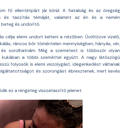
m fő ellentétpárt jár körül. A fiatalság és az öregség
om és taszítás témáját, valamint az én és a nemén
l beteg és undorító.
s célja elemi undort kelteni a nézőben. Üvöltözve vizelő,
rkálás, ráncos bőr töméntelen mennyiségben, hányás, vér,
gak és sorolhatnám. Még a szemetest is többször olyan
 kukában a többi szeméttel együtt. A nagy látószögű
sszú folyosók is elemi viszolygást, idegenkedést váltanak
szolgáltatottságot és szorongást ébresztenek, mert kevés
ődik ez a rengeteg visszataszító jelenet.