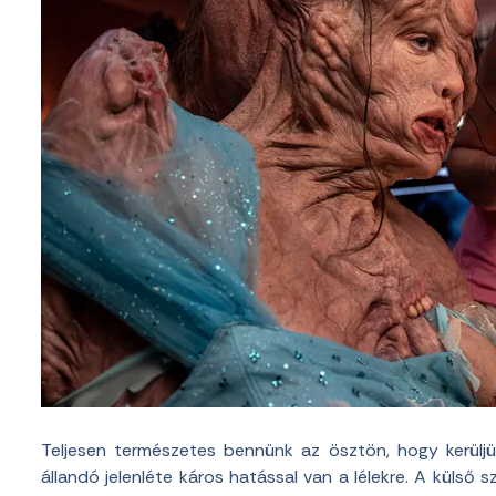
Teljesen természetes bennünk az ösztön, hogy kerülj
állandó jelenléte káros hatással van a lélekre. A külső