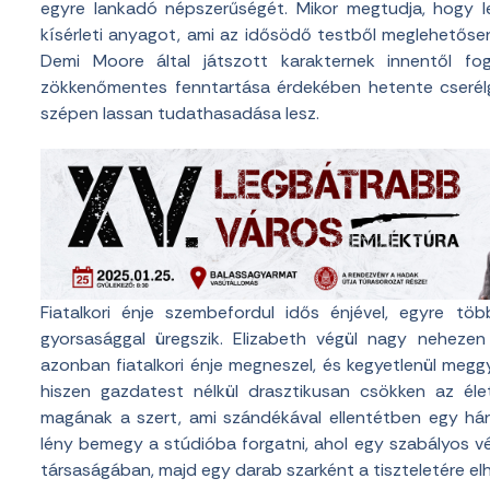
egyre lankadó népszerűségét. Mikor megtudja, hogy le
kísérleti anyagot, ami az idősödő testből meglehetősen
Demi Moore által játszott karakternek innentől f
zökkenőmentes fenntartása érdekében hetente cserélge
szépen lassan tudathasadása lesz.
Fiatalkori énje szembefordul idős énjével, egyre tö
gyorsasággal üregszik. Elizabeth végül nagy nehezen 
azonban fiatalkori énje megneszel, és kegyetlenül meggy
hiszen gazdatest nélkül drasztikusan csökken az él
magának a szert, ami szándékával ellentétben egy hán
lény bemegy a stúdióba forgatni, ahol egy szabályos 
társaságában, majd egy darab szarként a tiszteletére el