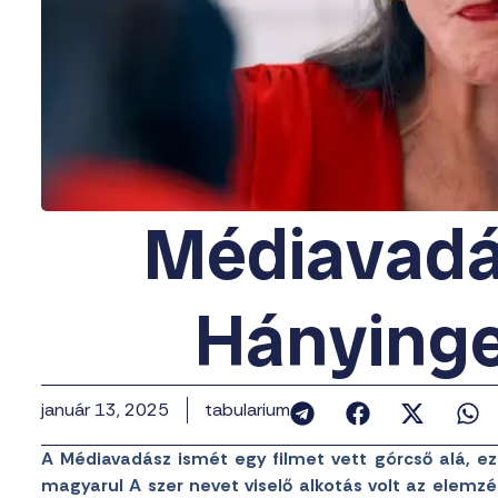
Médiavadás
Hányinge
január 13, 2025
tabularium
A Médiavadász ismét egy filmet vett górcső alá, 
magyarul A szer nevet viselő alkotás volt az elemzés