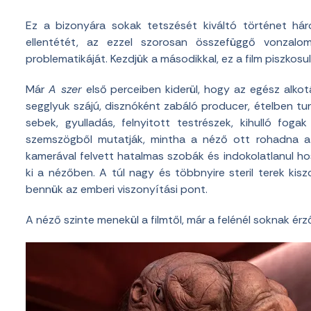
Ez a bizonyára sokak tetszését kiváltó történet háro
ellentétét, az ezzel szorosan összefüggő vonzal
problematikáját. Kezdjük a másodikkal, ez a film piszkosu
Már
A szer
első perceiben kiderül, hogy az egész alkotá
segglyuk szájú, disznóként zabáló producer, ételben tu
sebek, gyulladás, felnyitott testrészek, kihulló fo
szemszögből mutatják, mintha a néző ott rohadna a
kamerával felvett hatalmas szobák és indokolatlanul ho
ki a nézőben. A túl nagy és többnyire steril terek ki
bennük az emberi viszonyítási pont.
A néző szinte menekül a filmtől, már a felénél soknak érz