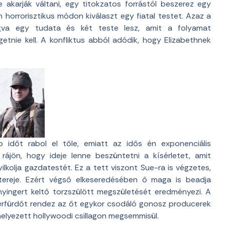
 akarják váltani, egy titokzatos forrástól beszerez egy
 horrorisztikus módon kiválaszt egy fiatal testet. Azaz a
ogva egy tudata és két teste lesz, amit a folyamat
tnie kell. A konfliktus abból adódik, hogy Elizabethnek
bb időt rabol el tőle, emiatt az idős én exponenciális
rájön, hogy ideje lenne beszüntetni a kísérletet, amit
ilkolja gazdatestét. Ez a tett viszont Sue-ra is végzetes,
etereje. Ezért végső elkeseredésében ő maga is beadja
yingert keltő torzszülött megszületését eredményezi. A
vérfürdőt rendez az őt egykor csodáló gonosz producerek
helyezett hollywoodi csillagon megsemmisül.