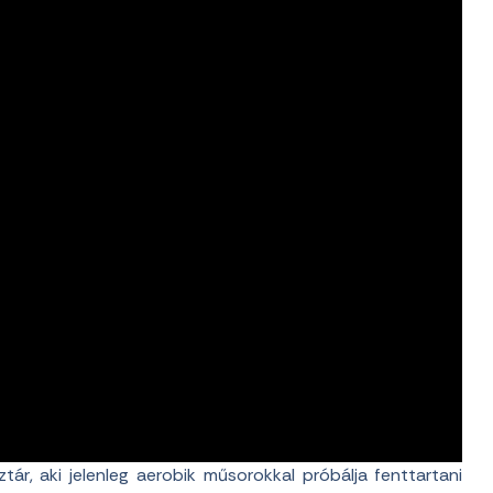
ár, aki jelenleg aerobik műsorokkal próbálja fenttartani