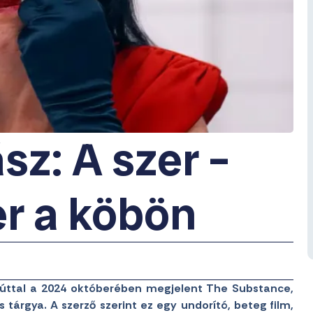
z: A szer –
r a köbön
ezúttal a 2024 októberében megjelent The Substance,
 tárgya. A szerző szerint ez egy undorító, beteg film,