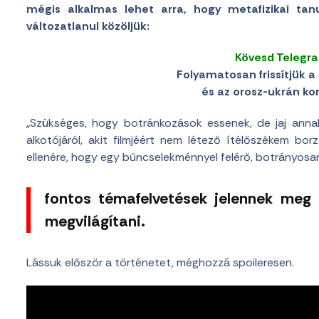
mégis alkalmas lehet arra, hogy metafizikai tanu
változatlanul közöljük:
Kövesd Telegr
Folyamatosan frissítjük a 
és az orosz-ukrán konf
„Szükséges, hogy botránkozások essenek, de jaj anna
alkotójáról, akit filmjéért nem létező ítélőszékem bo
ellenére, hogy egy bűncselekménnyel felérő, botrányosan
fontos témafelvetések jelennek meg
megvilágítani.
Lássuk először a történetet, méghozzá spoileresen.