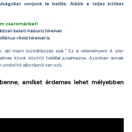
lságokat vonjunk le belőle. Alább a teljes kritikát
am csatornánkat!
közel-keleti háború híreivel
liktus rövid híreivel is
k, aki miatt botránkozás esik.” Ez a véleményem
A szer
rzalmas kínok közötti halállal jutalmazna. Azonban annak
 undorító alkotásról van szó,
 benne, amiket érdemes lehet mélyebben