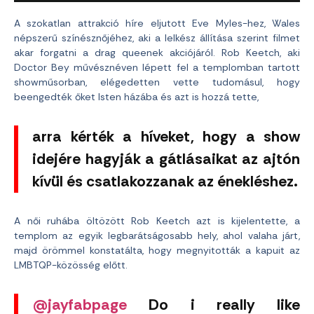
A szokatlan attrakció híre eljutott Eve Myles-hez, Wales
népszerű színésznőjéhez, aki a lelkész állítása szerint filmet
akar forgatni a drag queenek akciójáról. Rob Keetch, aki
Doctor Bey művésznéven lépett fel a templomban tartott
showműsorban, elégedetten vette tudomásul, hogy
beengedték őket Isten házába és azt is hozzá tette,
arra kérték a híveket, hogy a show
idejére hagyják a gátlásaikat az ajtón
kívül és csatlakozzanak az énekléshez.
A női ruhába öltözött Rob Keetch azt is kijelentette, a
templom az egyik legbarátságosabb hely, ahol valaha járt,
majd örömmel konstatálta, hogy megnyitották a kapuit az
LMBTQP-közösség előtt.
@jayfabpage
Do i really like