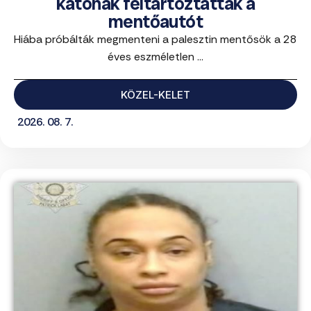
katonák feltartóztatták a
mentőautót
Hiába próbálták megmenteni a palesztin mentősök a 28
éves eszméletlen ...
KÖZEL-KELET
2026. 08. 7.