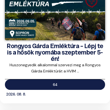
Rongyos Gárda Emléktúra – Lépj te
is a hősök nyomába szeptember 5-
én!
Huszonegyedik alkalommal szervezi meg a Rongyos
Gárda Emléktúrát a HVIM ...
64
2026. 08. 8.