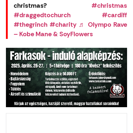
christmas?
#christmas
#draggedtochurch
#cardiff
#thegrinch
#charity
♬ Olympo Rave
– Kobe Mane & SoyFlowers