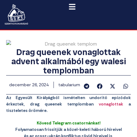
Drag queenek vonaglottak
advent alkalmából egy walesi
templomban
december 26, 2024
tabularium
Az Egyesült Királyágból ismételten undorító epizódok
érkeztek, drag queenek templomban
vonaglottak
a
tiszteletes örömére.
Kövesd Telegram csatornánkat!
Folyamatosan frissítjük a közel-keleti háború híreivel
és az orosz-ukrán konfliktus rövid híreivel is