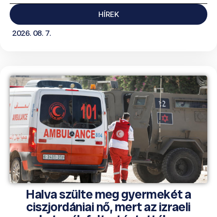
HÍREK
2026. 08. 7.
Halva szülte meg gyermekét a
ciszjordániai nő, mert az izraeli