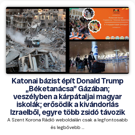
Katonai bázist épít Donald Trump
„Béketanácsa” Gázában;
veszélyben a kárpátaljai magyar
iskolák; erősödik a kivándorlás
Izraelből, egyre több zsidó távozik
A Szent Korona Rádió weboldalán csak a legfontosabb
és legbővebb ...