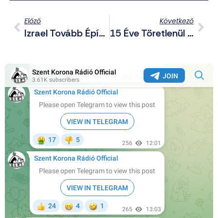
Előző
Következő
Izrael Tovább Építi Nagy-Izraelt Szíria Részén Is
15 Éve Töretlenül A Csehkiverő Hősök Nyomában – XV. Legbátrabb Város Emléktúra