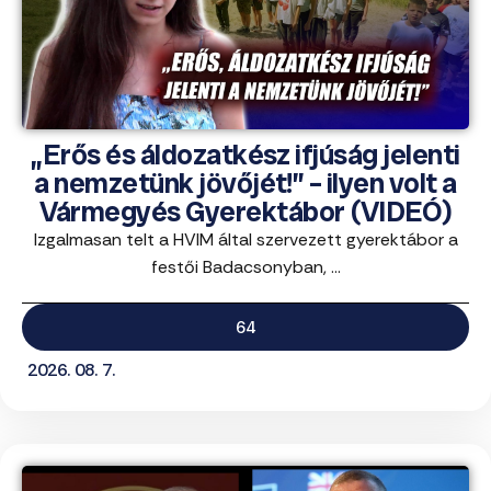
„Erős és áldozatkész ifjúság jelenti
a nemzetünk jövőjét!” – ilyen volt a
Vármegyés Gyerektábor (VIDEÓ)
Izgalmasan telt a HVIM által szervezett gyerektábor a
festői Badacsonyban, ...
64
2026. 08. 7.