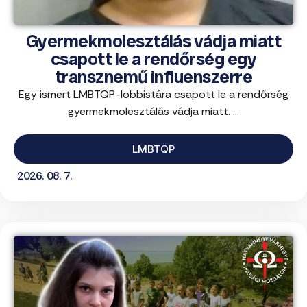
Gyermekmolesztálás vádja miatt
csapott le a rendőrség egy
transznemű influenszerre
Egy ismert LMBTQP-lobbistára csapott le a rendőrség
gyermekmolesztálás vádja miatt. ...
LMBTQP
2026. 08. 7.