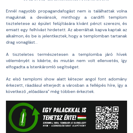
Ennél nagyobb propagandafogást nem is találhattak volna
maguknak a deviánsok, minthogy a cardiffi templom
tiszteletese az épület felújítására kívánt pénzt szerezni, és
emiatt egy felhívást hirdetett. Az aberráltak kapva kaptak az
alkalmon, és be is jelentkeztek, hogy a templomban tartanak
drag vonaglást…
A tiszteletes természetesen a templomba járó hívek
véleményét is kikérte, és miután nem volt ellenvetés, így
elfogadta a Istenkáromló segítséget.
Az első templomi show alatt kétezer angol font adomány
érkezett, ráadásul elterjedt a városban a fellépés híre, így a
következő „előadásra” még többen érkeztek.