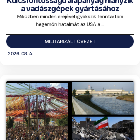
Kulcsfontosságú alapanyag hiányzik
a vadászgépek gyártásához
Miközben minden erejével igyekszik fenntartani
hegemón hatalmát az USA a ...
MILITARIZÁLT ÖVEZET
2026. 08. 4.