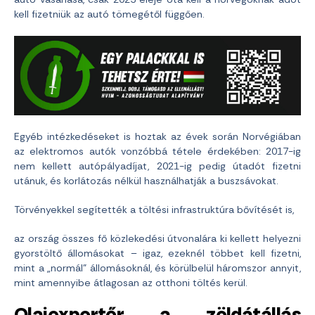
kell fizetniük az autó tömegétől függően.
Egyéb intézkedéseket is hoztak az évek során Norvégiában
az elektromos autók vonzóbbá tétele érdekében: 2017-ig
nem kellett autópályadíjat, 2021-ig pedig útadót fizetni
utánuk, és korlátozás nélkül használhatják a buszsávokat.
Törvényekkel segítették a töltési infrastruktúra bővítését is,
az ország összes fő közlekedési útvonalára ki kellett helyezni
gyorstöltő állomásokat – igaz, ezeknél többet kell fizetni,
mint a „normál” állomásoknál, és körülbelül háromszor annyit,
mint amennyibe átlagosan az otthoni töltés kerül.
Olajexportőr a zöldátállás