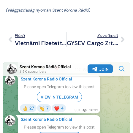
(Világgazdaság nyomán Szent Korona Rádió)
Előző
Következő
Vietnámi Fizetett Lájkolók Lepték El Magyar Péter Facebook Oldalát
GYSEV Cargo Zrt.-Be Vásárolta Be Magát Tiborcz István