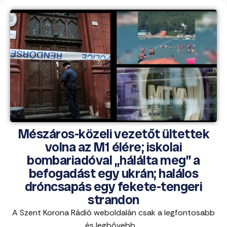
Mészáros-közeli vezetőt ültettek
volna az M1 élére; iskolai
bombariadóval „hálálta meg” a
befogadást egy ukrán; halálos
dróncsapás egy fekete-tengeri
strandon
A Szent Korona Rádió weboldalán csak a legfontosabb
és legbővebb ...