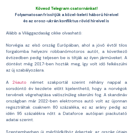
Kövesd Telegram csatornánkat!
Folyamatosan frissítjük a közel-keleti háború híreivel
és az orosz-ukrán konfliktus rövid híreivel is
Alább a Világgazdaság cikke olvasható:
Norvégia az első ország Európában, ahol a jövő évtől tilos
forgalomba helyezni robbanómotoros autót, a következő
évtizedben pedig teljesen be is tiltják az ilyen járműveket. A
döntést még 2017-ben hozták meg, így volt idő felkészülni
az új szabályozásra.
A
24auto
német szakportál szerint néhány nappal a
sorsdöntő év kezdete előtt kijelenthető, hogy a norvégok
tervének végrehajtása valószínűleg sikerülni fog. A skandináv
országban már 2022-ben elektromos autó volt az újonnan
regisztráltak csaknem 80 százaléka, ez az arány pedig az
idén 95 százalékra nőtt a Dataforce autóipari piackutató
adatai szerint.
Szeptemberben új mérföldkőhöz érkeztek: az ország útjain