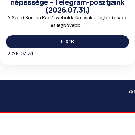
népessége – Telegram-posztjaink
(2026.07.31.)
A Szent Korona Rádió weboldalán csak a legfontosabb
és legbővebb ...
HÍREK
2026. 07. 31.
© 