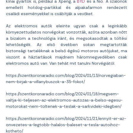
kínai gyártók is, például a Xpeng, a
BYD
és a Nio. A szalonok
emellett hotdog-partikkal és alpakafarmon rendezett
családi eseményekkel is csábítják a vevőket.
Az elektromos autók eleinte ugyan csak a leginkább
környezettudatos norvégokat vonzották, azóta azonban nőtt
a bizalom a technológia iránt, és megsokasodtak a töltési
lehetőségék. Az első években sokan megtartották
biztonsági tartaléknak a belső égésű motoros autójukat, ma
viszont a háztartások majdnem háromnegyedében csak
elektromos autó van. Van tehát mit tanulni Norvégiától.
https://szentkoronaradio.com/blog/2024/01/13/norvegiaban-
nem-birjak-a-villanybuszok-a-35-fokot/
https://szentkoronaradio.com/blog/2024/01/18/megsem-
valtja-ki-teljesen-az-elektromos-autozas-a-belso-egesu-
motorokat-nem-toltenek-a-teslak-a-sarkvideki-idegben/
https://szentkoronaradio.com/blog/2024/11/21/ennyit-er-az-
onvezetes-a-legtobb-halalos-baleset-a-tesla-autoihoz-
kotheto/