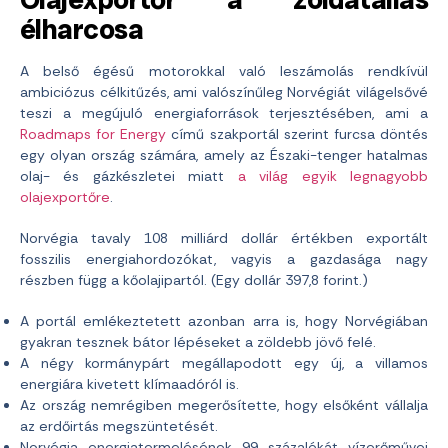
élharcosa
A belső égésű motorokkal való leszámolás rendkívül
ambiciózus célkitűzés, ami valószínűleg Norvégiát világelsővé
teszi a megújuló energiaforrások terjesztésében, ami a
Roadmaps for Energy
című szakportál szerint furcsa döntés
egy olyan ország számára, amely az Északi-tenger hatalmas
olaj- és gázkészletei miatt
a világ egyik legnagyobb
olajexportőre
.
Norvégia tavaly 108 milliárd dollár értékben exportált
fosszilis energiahordozókat, vagyis a gazdasága nagy
részben függ a kőolajipartól. (Egy dollár 397,8 forint.)
A portál emlékeztetett azonban arra is, hogy Norvégiában
gyakran tesznek bátor lépéseket a zöldebb jövő felé.
A négy kormánypárt megállapodott egy új, a villamos
energiára kivetett klímaadóról is.
Az ország nemrégiben megerősítette, hogy elsőként vállalja
az erdőirtás megszüntetését.
Norvégia energiatermelésének 99 százalékát vízerőművei