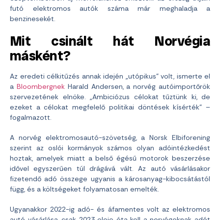
futó elektromos autók száma már meghaladja a
benzinesekét.
Mit csinált hát Norvégia
másként?
Az eredeti célkitűzés annak idején „utópikus” volt, ismerte el
a
Bloombergnek
Harald Andersen, a norvég autóimportőrök
szervezetének elnöke. „Ambiciózus célokat tűztünk ki, de
ezeket a célokat megfelelő politikai döntések kísérték” –
fogalmazott.
A norvég elektromosautó-szövetség, a Norsk Elbiforening
szerint az oslói kormányok számos olyan adóintézkedést
hoztak, amelyek miatt a belső égésű motorok beszerzése
idővel egyszerűen túl drágává vált. Az autó vásárlásakor
fizetendő adó összege ugyanis a károsanyag-kibocsátástól
függ, és a költségeket folyamatosan emelték.
Ugyanakkor 2022-ig adó- és áfamentes volt az elektromos
autó vásárlása, csak 2023 eleje óta kell a norvégoknak adót