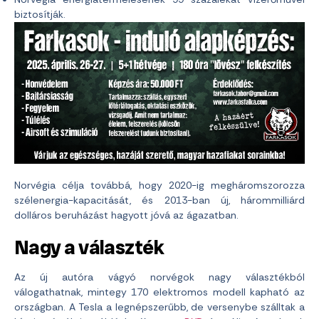
biztosítják.
Norvégia célja továbbá, hogy 2020-ig megháromszorozza
szélenergia-kapacitását, és 2013-ban új, hárommilliárd
dolláros beruházást hagyott jóvá az ágazatban.
Nagy a választék
Az új autóra vágyó norvégok nagy választékból
válogathatnak, mintegy 170 elektromos modell kapható az
országban. A Tesla a legnépszerűbb, de versenybe szálltak a