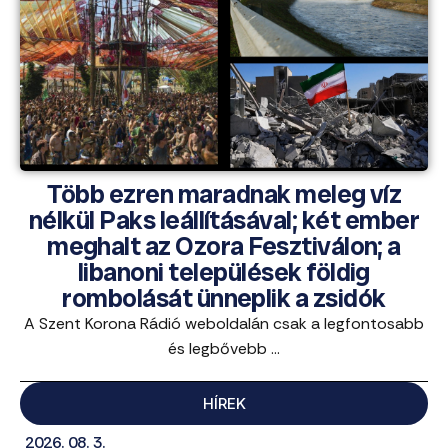
Több ezren maradnak meleg víz
nélkül Paks leállításával; két ember
meghalt az Ozora Fesztiválon; a
libanoni települések földig
rombolását ünneplik a zsidók
A Szent Korona Rádió weboldalán csak a legfontosabb
és legbővebb ...
HÍREK
2026. 08. 3.