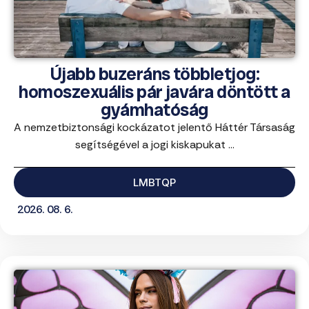
Újabb buzeráns többletjog:
homoszexuális pár javára döntött a
gyámhatóság
A nemzetbiztonsági kockázatot jelentő Háttér Társaság
segítségével a jogi kiskapukat ...
LMBTQP
2026. 08. 6.