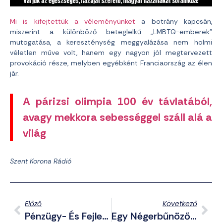
Mi is kifejtettük a véleményünket
a botrány kapcsán,
miszerint a különböző beteglelkű „LMBTQ-emberek”
mutogatása, a kereszténység meggyalázása nem holmi
véletlen műve volt, hanem egy nagyon jól megtervezett
provokáció része, melyben egyébként Franciaország az élen
jár.
A párizsi olimpia 100 év távlatából,
avagy mekkora sebességgel száll alá a
világ
Szent Korona Rádió
Előző
Következő
Pénzügy- És Fejlesztési Minisztériumot Kap Az RMDSZ A Koalíciós Szerepvállalásért
Egy Négerbűnöző Felgyújtott Egy Nőt Egy New York-I Metrókocsiban – Az Áldozat Belehalt Sérüléseibe