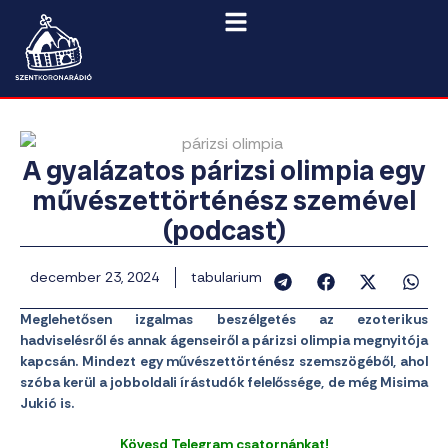
A gyalázatos párizsi olimpia egy
művészettörténész szemével
(podcast)
december 23, 2024
tabularium
Meglehetősen izgalmas beszélgetés az ezoterikus
hadviselésről és annak ágenseiről a párizsi olimpia megnyitója
kapcsán. Mindezt egy művészettörténész szemszögéből, ahol
szóba kerül a jobboldali írástudók felelőssége, de még Misima
Jukió is.
Kövesd Telegram csatornánkat!