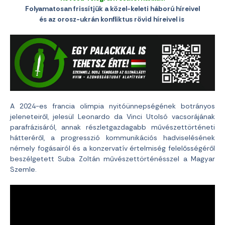
Folyamatosan frissítjük a közel-keleti háború híreivel
és az orosz-ukrán konfliktus rövid híreivel is
A 2024-es francia olimpia nyitóünnepségének botrányos
jeleneteiről, jelesül Leonardo da Vinci Utolsó vacsorájának
parafrázisáról, annak részletgazdagabb művészettörténeti
hátteréről, a progresszió kommunikációs hadviselésének
némely fogásairól és a konzervatív értelmiség felelősségéről
beszélgetett Suba Zoltán művészettörténésszel a Magyar
Szemle.