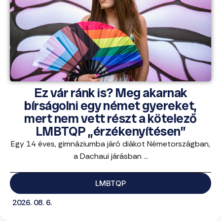
Ez vár ránk is? Meg akarnak
bírságolni egy német gyereket,
mert nem vett részt a kötelező
LMBTQP „érzékenyítésen”
Egy 14 éves, gimnáziumba járó diákot Németországban,
a Dachaui járásban ...
LMBTQP
2026. 08. 6.