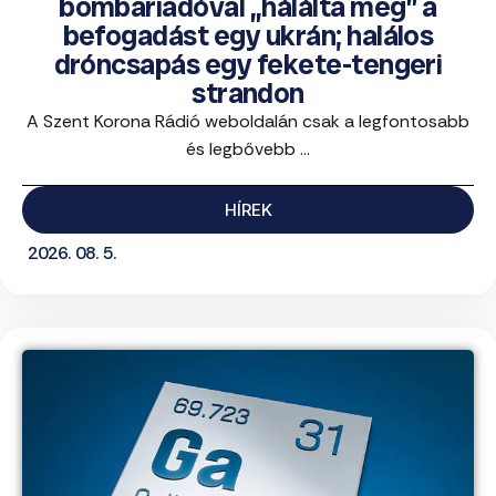
bombariadóval „hálálta meg” a
befogadást egy ukrán; halálos
dróncsapás egy fekete-tengeri
strandon
A Szent Korona Rádió weboldalán csak a legfontosabb
és legbővebb ...
HÍREK
2026. 08. 5.