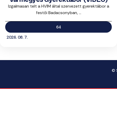
Izgalmasan telt a HVIM által szervezett gyerektábor a
festői Badacsonyban, ...
64
2026. 08. 7.
© 