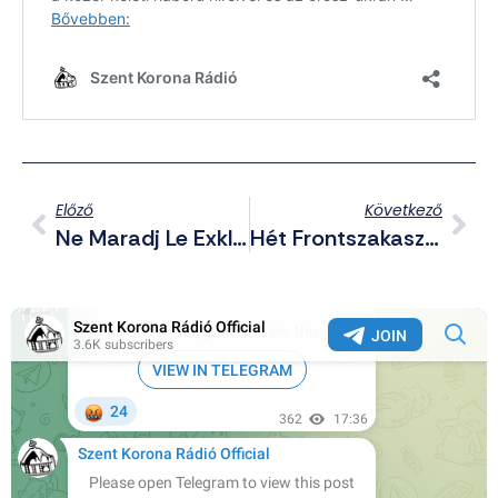
Előző
Következő
Ne Maradj Le Exkluzív Telegram Posztjainkról Sem! – Összefoglaló A Csatornáról Háborús Hírekkel (2024.10.27.)
Hét Frontszakaszon Is Előretörtek Az Oroszok