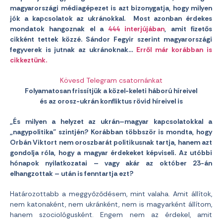
magyarországi médiagépezet is azt bizonygatja, hogy milyen
jók a kapcsolatok az ukránokkal. Most azonban érdekes
mondatok hangoznak el a
444 interjújában
, amit fizetős
cikként tettek közzé. Sándor Fegyir szerint magyarországi
fegyverek is jutnak az ukránoknak…
Erről már korábban is
cikkeztünk.
Kövesd Telegram csatornánkat
Folyamatosan frissítjük a közel-keleti háború híreivel
és az orosz-ukrán konfliktus rövid híreivel is
„És milyen a helyzet az ukrán–magyar kapcsolatokkal a
„nagypolitika” szintjén? Korábban többször is mondta, hogy
Orbán Viktort nem oroszbarát politikusnak tartja, hanem azt
gondolja róla, hogy a magyar érdekeket képviseli. Az utóbbi
hónapok nyilatkozatai – vagy akár az október 23-án
elhangzottak – után is fenntartja ezt?
Határozottabb a meggyőződésem, mint valaha. Amit állítok,
nem katonaként, nem ukránként, nem is magyarként állítom,
hanem szociológusként. Engem nem az érdekel, amit