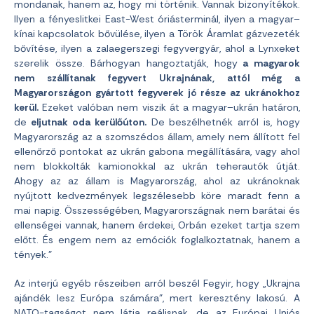
mondanak, hanem az, hogy mi történik. Vannak bizonyítékok.
Ilyen a fényeslitkei East-West óriásterminál, ilyen a magyar–
kínai kapcsolatok bővülése, ilyen a Török Áramlat gázvezeték
bővítése, ilyen a zalaegerszegi fegyvergyár, ahol a Lynxeket
szerelik össze. Bárhogyan hangoztatják, hogy
a magyarok
nem szállítanak fegyvert Ukrajnának, attól még a
Magyarországon gyártott fegyverek jó része az ukránokhoz
kerül.
Ezeket valóban nem viszik át a magyar–ukrán határon,
de
eljutnak oda kerülőúton.
De beszélhetnék arról is, hogy
Magyarország az a szomszédos állam, amely nem állított fel
ellenőrző pontokat az ukrán gabona megállítására, vagy ahol
nem blokkolták kamionokkal az ukrán teherautók útját.
Ahogy az az állam is Magyarország, ahol az ukránoknak
nyújtott kedvezmények legszélesebb köre maradt fenn a
mai napig. Összességében, Magyarországnak nem barátai és
ellenségei vannak, hanem érdekei, Orbán ezeket tartja szem
előtt. És engem nem az emóciók foglalkoztatnak, hanem a
tények.”
Az interjú egyéb részeiben arról beszél Fegyir, hogy „Ukrajna
ajándék lesz Európa számára”, mert keresztény lakosú. A
NATO-tagságot nem látja reálisnak, de az Európai Uniós