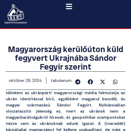
Magyarország kerülőúton küld
fegyvert Ukrajnába Sándor
Fegyir szerint
október 28, 2024
tabularium
Időnként az ukránpárti magyarországi média felmutatja az
ukrán identitással bíró, egyébként magyarul beszélő, és
magyar származású Sándor Fegyirt. Nyilvánvalóan
visszataszító jelenség ez, mert az ukránok nem a
magyarbarátságukról híresek, és geopolitikai szempontokat
nézve sem az ukránoknak adunk igazat. A (maradék)
kárpátaljai magyarságot fel kellene szabadítani, de még a