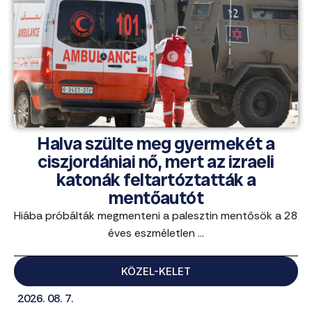
Halva szülte meg gyermekét a
ciszjordániai nő, mert az izraeli
katonák feltartóztatták a
mentőautót
Hiába próbálták megmenteni a palesztin mentősök a 28
éves eszméletlen ...
KÖZEL-KELET
2026. 08. 7.