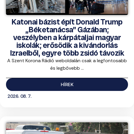
Katonai bázist épít Donald Trump
„Béketanácsa” Gázában;
veszélyben a kárpátaljai magyar
iskolák; erősödik a kivándorlás
Izraelből, egyre több zsidó távozik
A Szent Korona Rádió weboldalán csak a legfontosabb
és legbővebb ...
HÍREK
2026. 08. 7.