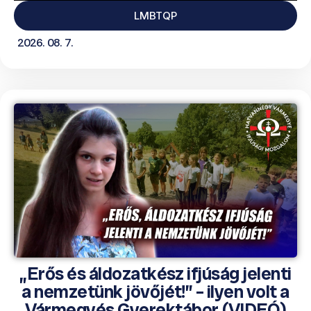
LMBTQP
2026. 08. 7.
„Erős és áldozatkész ifjúság jelenti
a nemzetünk jövőjét!” – ilyen volt a
Vármegyés Gyerektábor (VIDEÓ)