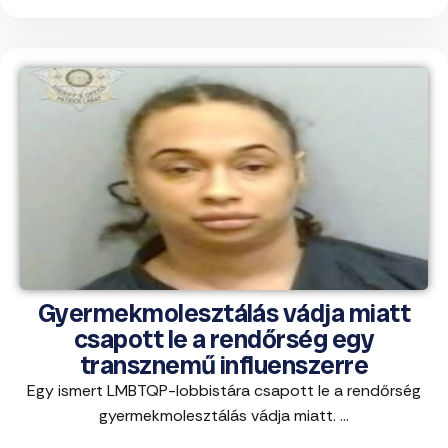
Gyermekmolesztálás vádja miatt
csapott le a rendőrség egy
transznemű influenszerre
Egy ismert LMBTQP-lobbistára csapott le a rendőrség
gyermekmolesztálás vádja miatt. ...