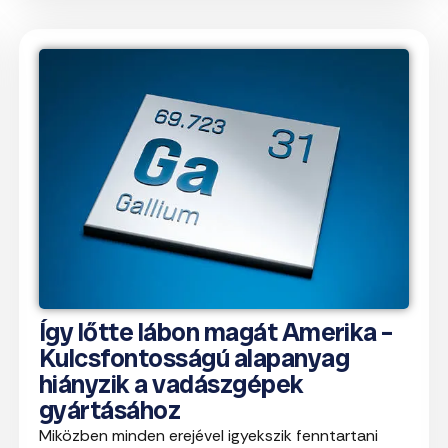
Így lőtte lábon magát Amerika –
Kulcsfontosságú alapanyag
hiányzik a vadászgépek
gyártásához
Miközben minden erejével igyekszik fenntartani