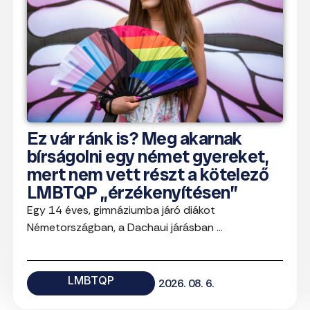
Ez vár ránk is? Meg akarnak
bírságolni egy német gyereket,
mert nem vett részt a kötelező
LMBTQP „érzékenyítésen”
Egy 14 éves, gimnáziumba járó diákot
Németországban, a Dachaui járásban ...
LMBTQP
2026. 08. 6.