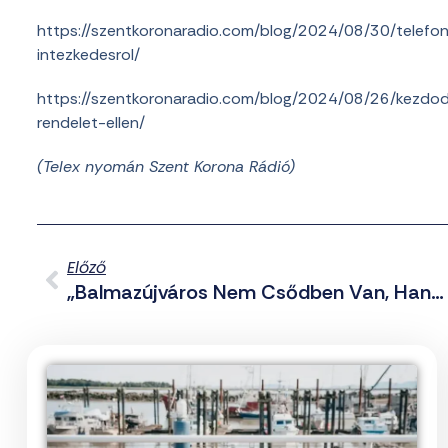
https://szentkoronaradio.com/blog/2024/08/30/telefon
intezkedesrol/
https://szentkoronaradio.com/blog/2024/08/26/kezdodi
rendelet-ellen/
(Telex nyomán Szent Korona Rádió)
Előző
„Balmazújváros Nem Csődben Van, Hanem Csődben Tartják” – 400 Dolgozó Nem Kap Fizetést 3 Hónapja