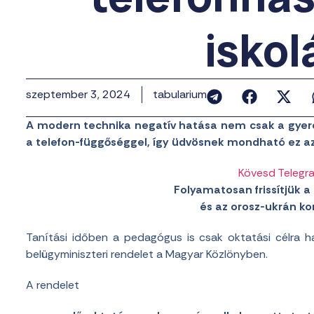
isko
szeptember 3, 2024
tabularium
A modern technika negatív hatása nem csak a gyere
a telefon-függőséggel, így üdvösnek mondható ez az
Kövesd Telegr
Folyamatosan frissítjük a 
és az orosz-ukrán konf
Tanítási időben a pedagógus is csak oktatási célra ha
belügyminiszteri rendelet a Magyar Közlönyben.
A rendelet