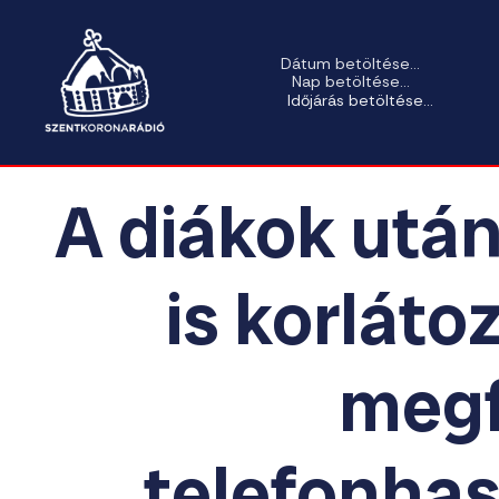
Dátum betöltése...
Nap betöltése...
Időjárás betöltése...
A diákok utá
is korlát
megf
telefonhas