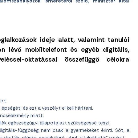
lomszabályozók ismeretéről szóló, miniszter által
lalkozások ideje alatt, valamint tanulói
an lévő mobiltelefont és egyéb digitális,
léssel-oktatással összefüggő célokra
ez,
pségét, és ezt a veszélyt el kell hárítani,
bűncselekmény miatt,
diák egészségügyi állapota azt szükségessé teszi.
digitális-függőség nem csak a gyermekeket érinti. Sőt, a
digitális világba menekülnek, ahol „elfelejthetik” azokat.