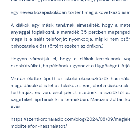
Egy hevesi középiskolában történt meg a következő eset
A diákok egy másik tanárnak elmesélték, hogy a mate
anyaggal foglalkozni, a maradék 35 percben megengedi
maga is a saját telefonját nyomkodja, míg ki nem csön
behozatala előtt történt ezeken az órákon.)
Hogyan várhatjuk el, hogy a diákok leszokjanak va
okoskütyüiket, ha példának ugyanazt a függőséget látjá
Miután életbe lépett az iskolai okoseszközök használat
megoldásokkal is lehet találkozni. Van, ahol a diákokna
tarthatják, és van, ahol pénzt szednek a szülőktől az
szigeteket építenek ki a termekben. Maruzsa Zoltán köz
evés.
https://szentkoronaradio.com/blog/2024/08/09/megjele
mobiltelefon-hasznalatot/