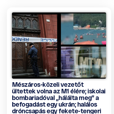
Mészáros-közeli vezetőt
ültettek volna az M1 élére; iskolai
bombariadóval „hálálta meg” a
befogadást egy ukrán; halálos
dróncsapás egy fekete-tengeri