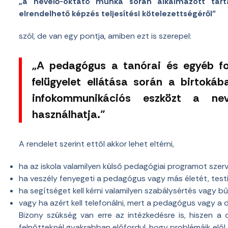
„a nevelő-oktató munka során alkalmazott tarta
elrendelhető képzés teljesítési kötelezettségéről”
szól, de van egy pontja, amiben ezt is szerepel:
„A pedagógus a tanórai és egyéb fog
felügyelet ellátása során a birtokáb
infokommunikációs eszközt a neve
használhatja.”
A rendelet szerint ettől akkor lehet eltérni,
ha az iskola valamilyen külső pedagógiai programot szerv
ha veszély fenyegeti a pedagógus vagy más életét, testi é
ha segítséget kell kérni valamilyen szabálysértés vagy 
vagy ha azért kell telefonálni, mert a pedagógus vagy a 
Bizony szükség van erre az intézkedésre is, hiszen a 
felnőtteknél gyakrabban előfordul, hogy problémáik elől a 