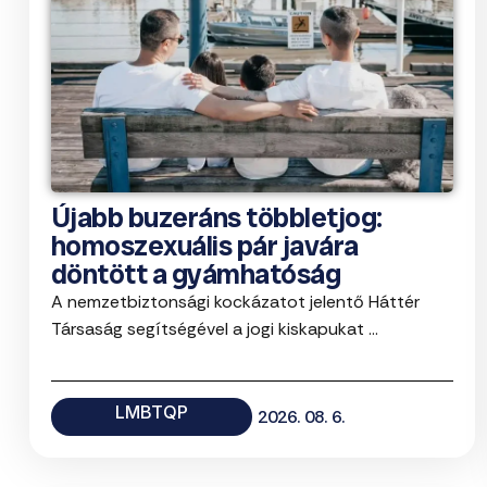
Újabb buzeráns többletjog:
homoszexuális pár javára
döntött a gyámhatóság
A nemzetbiztonsági kockázatot jelentő Háttér
Társaság segítségével a jogi kiskapukat ...
LMBTQP
2026. 08. 6.