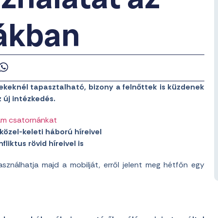
lákban
keknél tapasztalható, bizony a felnőttek is küzdenek
 új intézkedés.
am csatornánkat
közel-keleti háború híreivel
liktus rövid híreivel is
sználhatja majd a mobilját, erről jelent meg hétfőn egy