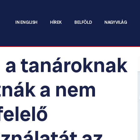
IN ENGLISH
HÍREK
BELFÖLD
NAGYVILÁG
n a tanároknak
oznák a nem
elelő
ználatát az