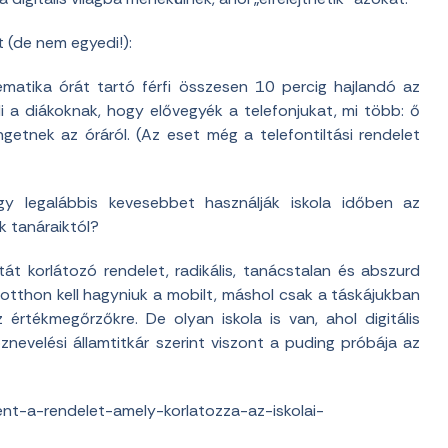
 (de nem egyedi!):
matika órát tartó férfi összesen 10 percig hajlandó az
 a diákoknak, hogy elővegyék a telefonjukat, mi több: ő
getnek az óráról. (Az eset még a telefontiltási rendelet
gy legalábbis kevesebbet használják iskola időben az
k tanáraiktól?
át korlátozó rendelet, radikális, tanácstalan és abszurd
k otthon kell hagyniuk a mobilt, máshol csak a táskájukban
 értékmegőrzőkre. De olyan iskola is van, ahol digitális
nevelési államtitkár szerint viszont a puding próbája az
nt-a-rendelet-amely-korlatozza-az-iskolai-