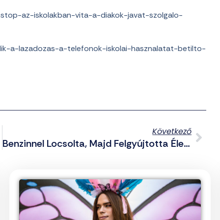
stop-az-iskolakban-vita-a-diakok-javat-szolgalo-
k-a-lazadozas-a-telefonok-iskolai-hasznalatat-betilto-
Következő
Benzinnel Locsolta, Majd Felgyújtotta Élettársát Egy Ugandai