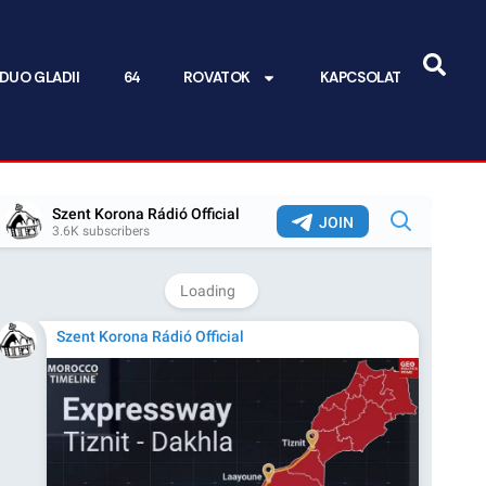
DUO GLADII
64
ROVATOK
KAPCSOLAT