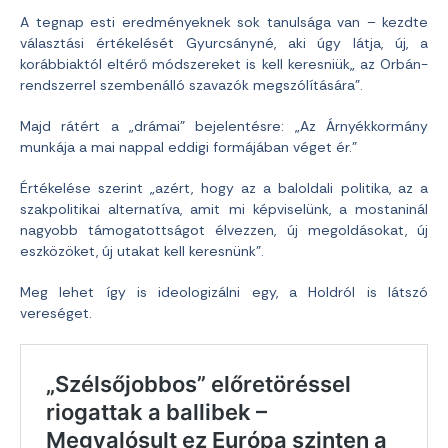
A tegnap esti eredményeknek sok tanulsága van – kezdte
választási értékelését Gyurcsányné, aki úgy látja, új, a
korábbiaktól eltérő módszereket is kell keresniük„ az Orbán-
rendszerrel szembenálló szavazók megszólítására”.
Majd rátért a „drámai” bejelentésre: „Az Árnyékkormány
munkája a mai nappal eddigi formájában véget ér.”
Értékelése szerint „azért, hogy az a baloldali politika, az a
szakpolitikai alternatíva, amit mi képviselünk, a mostaninál
nagyobb támogatottságot élvezzen, új megoldásokat, új
eszközöket, új utakat kell keresnünk”.
Meg lehet így is ideologizálni egy, a Holdról is látszó
vereséget.