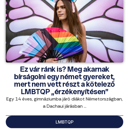
Ez vár ránk is? Meg akarnak
bírságolni egy német gyereket,
mert nem vett részt a kötelező
LMBTQP „érzékenyítésen”
Egy 14 éves, gimnáziumba járó diákot Németországban,
a Dachaui járásban ...
LMBTQP