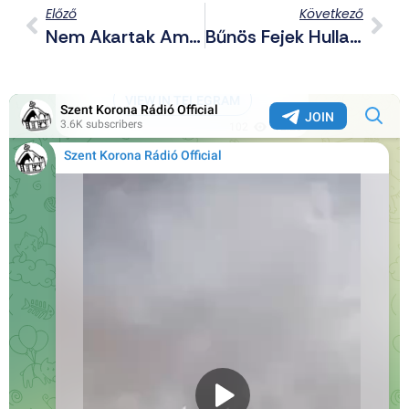
Előző
Következő
Nem Akartak Amerikáért Meghalni – 32 Ukrán Katona Szökött Át Magyarországra
Bűnös Fejek Hullanak A Porba: Donáth Anna Is Lemondott