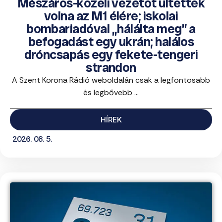
Mészáros-közeli vezetőt ültettek
volna az M1 élére; iskolai
bombariadóval „hálálta meg” a
befogadást egy ukrán; halálos
dróncsapás egy fekete-tengeri
strandon
A Szent Korona Rádió weboldalán csak a legfontosabb
és legbővebb ...
HÍREK
2026. 08. 5.