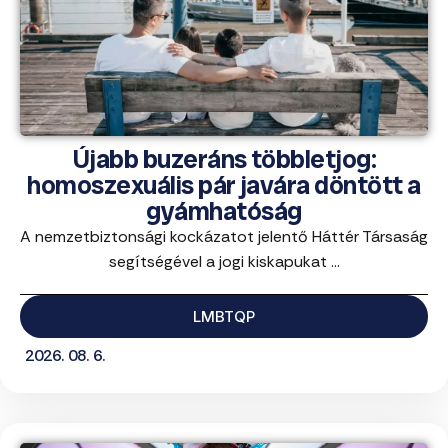
Újabb buzeráns többletjog:
homoszexuális pár javára döntött a
gyámhatóság
A nemzetbiztonsági kockázatot jelentő Háttér Társaság
segítségével a jogi kiskapukat ...
LMBTQP
2026. 08. 6.