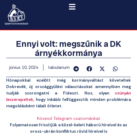
Ennyi volt: megszűnik a DK
árnyékkormánya
június 10, 2024
tabularium
Hónapokkal ezelőtt még kormányváltást követeltek
Dobrevék, új országgyűlési választásokat amennyiben meg
tudják szorongatni a Fideszt. Nos, olyan
csúnyán
leszerepeltek
, hogy inkább felfüggesztik minden problémára
megoldásként tálalt ötletet.
Kövesd Telegram csatornánkat
Folyamatosan frissítjük a közel-keleti háború híreivel és az
orosz-ukrán konfliktus rövid híreivel is