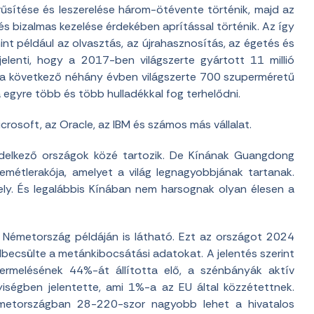
rűsítése és leszerelése három-ötévente történik, majd az
s bizalmas kezelése érdekében aprítással történik. Az így
int például az olvasztás, az újrahasznosítás, az égetés és
jelenti, hogy a 2017-ben világszerte gyártott 11 millió
l a következő néhány évben világszerte 700 szuperméretű
egyre több és több hulladékkal fog terhelődni.
icrosoft, az Oracle, az IBM és számos más vállalat.
rendelkező országok közé tartozik. De Kínának Guangdong
emétlerakója, amelyet a világ legnagyobbjának tartanak.
ly. És legalábbis Kínában nem harsognak olyan élesen a
 Németország példáján is látható. Ezt az országot 2024
lbecsülte a metánkibocsátási adatokat. A jelentés szerint
rmelésének 44%-át állította elő, a szénbányák aktív
ségben jelentette, ami 1%-a az EU által közzétettnek.
metországban 28-220-szor nagyobb lehet a hivatalos