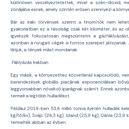
különösen veszélyeztetettek, mivel a szén-dioxid, 
zónájába esnek, amely szintén erősen szennyezi a körny
Bár az iraki törvények szerint a finomítók nem lehe
gyakorlatban ez a távolság csak két kilométer, és az 
igyekszik fokozatosan megszüntetni a gázfáklyázást
azonban a nyugati cégek is fontos szerepet játszanak.
látjuk, a tények mást mondanak.
Fáklyázás Irakban
Egy másik, a környezethez közvetlenül kapcsolódó, ne
berendezések globális piacának exponenciálisan bővül
leggyorsabban növekvő iparágnak számít. Ennek azonban k
termeli a legtöbb hulladékot.
Például 2019-ben 53,6 millió tonna ilyetén hulladék kel
kg/fő/év), Svájc (26,3 kg), Izland (25,9 kg), Dánia (23,9 
termelték abban az évben.