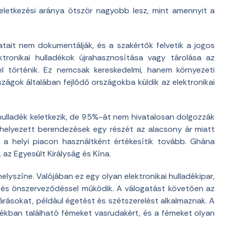
keletkezési aránya ötször nagyobb lesz, mint amennyit a
tait nem dokumentálják, és a szakértők felvetik a jogos
tronikai hulladékok újrahasznosítása vagy tárolása az
 történik. Ez nemcsak kereskedelmi, hanem környezeti
rszágok általában fejlődő országokba küldik az elektronikai
 hulladék keletkezik, de 95%-át nem hivatalosan dolgozzák
 helyezett berendezések egy részét az alacsony ár miatt
e a helyi piacon használtként értékesítik tovább. Ghána
az Egyesült Királyság és Kína.
helyszíne. Valójában ez egy olyan elektronikai hulladékipar,
al és önszerveződéssel működik. A válogatást követően az
járásokat, például égetést és szétszerelést alkalmaznak. A
ladékban található fémeket vasrudakért, és a fémeket olyan