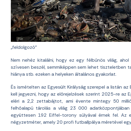
„feldolgozó”
Nem nehéz kitalálni, hogy ez egy félbűnös világ, aho
szívesen beszél, semmiképpen sem lehet tiszteletben t
hiánya stb. ezeken a helyeken általános gyakorlat.
És ismételten az Egyesült Királyság szerepel a listán a
kell jegyezni, hogy az előrejelzések szerint 2025-re az
eléri a 2,2 zettabájtot, ami évente mintegy 50 mill
felhőalapú tárolás a világ 23 000 adatközpontjában 
együttesen 192 Eiffel-torony súlyával érnek fel. Az 
négyzetméter, amely 20 profi futballpálya méretével egy