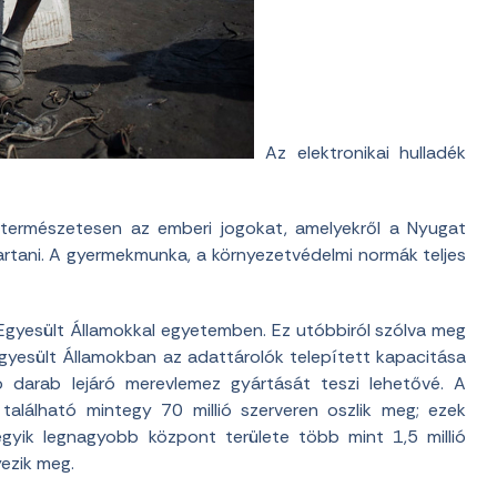
Az elektronikai hulladék
l természetesen az emberi jogokat, amelyekről a Nyugat
artani. A gyermekmunka, a környezetvédelmi normák teljes
z Egyesült Államokkal egyetemben. Ez utóbbiról szólva meg
 Egyesült Államokban az adattárolók telepített kapacitása
ió darab lejáró merevlemez gyártását teszi lehetővé. A
található mintegy 70 millió szerveren oszlik meg; ezek
egyik legnagyobb központ területe több mint 1,5 millió
ezik meg.