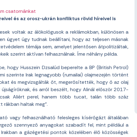
am csatornánkat
eivel és az orosz-ukrán konfliktus rövid híreivel is
resek voltak az álökológusok a reklámokban, különösen a
lyen ügyet úgy tudnak beállítani, hogy az teljesen másnak
ezetvédelem témája sem, amelyet jelentősen átpolitizáltak,
eik szerint aktívan felhasználnak. Íme néhány példa.
e, hogy Husszein Dzsalúd beperelte a BP (British Petrol)
 ami szerinte Irak legnagyobb (rumailai) olajmezején történt
sokat és megvizsgálták őt, megerősítették, hogy ő az olaj
újságíróknak, és arról beszélt, hogy Alinál először 2017-
mcsak Aliért perel, hanem több tucat, talán több száz
tt rákban haltak meg”.
ató vagy felhasználható felesleges kísérőgázt általában
 mérgező szennyező anyagokat szabadít fel, mint például a
. Irakban a gázégetési pontok közelében élő közösségek