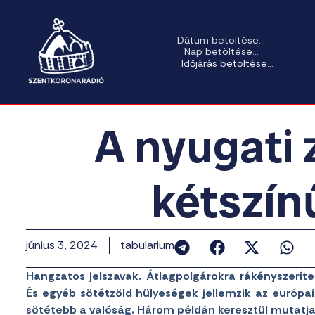
Dátum betöltése...
Nap betöltése...
Időjárás betöltése...
A nyugati 
kétszín
június 3, 2024
tabularium
Hangzatos jelszavak. Átlagpolgárokra rákényszerí
És egyéb sötétzöld hülyeségek jellemzik az európ
sötétebb a valóság. Három példán keresztül mutatja