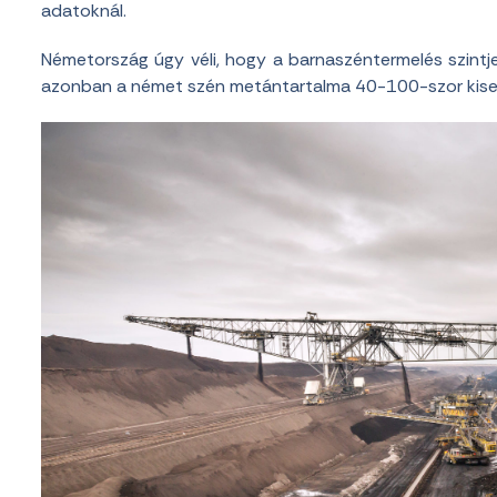
adatoknál.
Németország úgy véli, hogy a barnaszéntermelés szintj
azonban a német szén metántartalma 40-100-szor kiseb