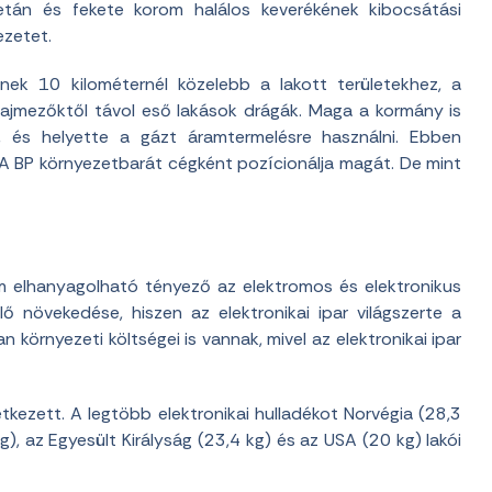
metán és fekete korom halálos keverékének kibocsátási
ezetet.
tnek 10 kilométernél közelebb a lakott területekhez, a
olajmezőktől távol eső lakások drágák. Maga a kormány is
, és helyette a gázt áramtermelésre használni. Ebben
 A BP környezetbarát cégként pozícionálja magát. De mint
m elhanyagolható tényező az elektromos és elektronikus
ő növekedése, hiszen az elektronikai ipar világszerte a
örnyezeti költségei is vannak, mivel az elektronikai ipar
etkezett. A legtöbb elektronikai hulladékot Norvégia (28,3
kg), az Egyesült Királyság (23,4 kg) és az USA (20 kg) lakói