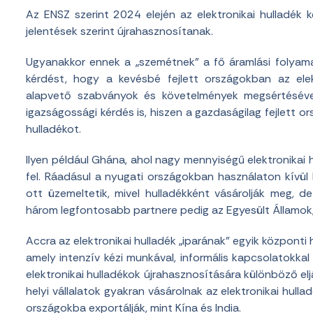
Az ENSZ szerint 2024 elején az elektronikai hulladék 
jelentések szerint újrahasznosítanak.
Ugyanakkor ennek a „szemétnek” a fő áramlási folyama
kérdést, hogy a kevésbé fejlett országokban az elek
alapvető szabványok és követelmények megsértésével
igazságossági kérdés is, hiszen a gazdaságilag fejlett o
hulladékot.
Ilyen például Ghána, ahol nagy mennyiségű elektronikai
fel. Ráadásul a nyugati országokban használaton kívül
ott üzemeltetik, mivel hulladékként vásárolják meg, d
három legfontosabb partnere pedig az Egyesült Államok, 
Accra az elektronikai hulladék „iparának” egyik központi 
amely intenzív kézi munkával, informális kapcsolatokk
elektronikai hulladékok újrahasznosítására különböző el
helyi vállalatok gyakran vásárolnak az elektronikai hul
országokba exportálják, mint Kína és India.