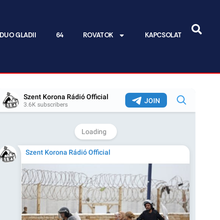
DUO GLADII
64
ROVATOK
KAPCSOLAT