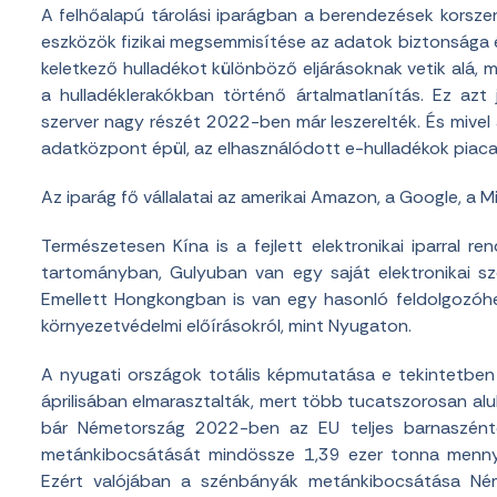
A felhőalapú tárolási iparágban a berendezések korsze
eszközök fizikai megsemmisítése az adatok biztonsága é
keletkező hulladékot különböző eljárásoknak vetik alá, m
a hulladéklerakókban történő ártalmatlanítás. Ez azt 
szerver nagy részét 2022-ben már leszerelték. És mive
adatközpont épül, az elhasználódott e-hulladékok piaca 
Az iparág fő vállalatai az amerikai Amazon, a Google, a M
Természetesen Kína is a fejlett elektronikai iparral 
tartományban, Gulyuban van egy saját elektronikai sz
Emellett Hongkongban is van egy hasonló feldolgozóhe
környezetvédelmi előírásokról, mint Nyugaton.
A nyugati országok totális képmutatása e tekintetben
áprilisában elmarasztalták, mert több tucatszorosan alu
bár Németország 2022-ben az EU teljes barnaszénte
metánkibocsátását mindössze 1,39 ezer tonna mennyi
Ezért valójában a szénbányák metánkibocsátása Né