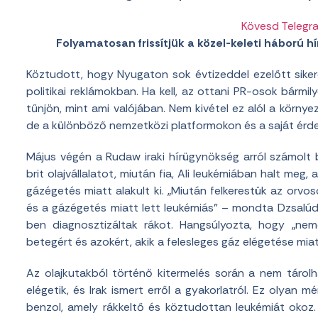
Kövesd Telegr
Folyamatosan frissítjük a közel-keleti háború hír
Köztudott, hogy Nyugaton sok évtizeddel ezelőtt sike
politikai reklámokban. Ha kell, az ottani PR-osok bármi
tűnjön, mint ami valójában. Nem kivétel ez alól a körny
de a különböző nemzetközi platformokon és a saját érdek
Május végén a Rudaw iraki hírügynökség arról számolt b
brit olajvállalatot, miután fia, Ali leukémiában halt meg,
gázégetés miatt alakult ki. „Miután felkerestük az orvo
és a gázégetés miatt lett leukémiás” – mondta Dzsalúd 
ben diagnosztizáltak rákot. Hangsúlyozta, hogy „ne
betegért és azokért, akik a felesleges gáz elégetése mia
Az olajkutakból történő kitermelés során a nem tárolh
elégetik, és Irak ismert erről a gyakorlatról. Ez olyan
benzol, amely rákkeltő és köztudottan leukémiát okoz