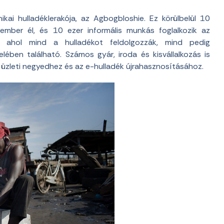
kai hulladéklerakója, az Agbogbloshie. Ez körülbelül 10
r ember él, és 10 ezer informális munkás foglalkozik az
et, ahol mind a hulladékot feldolgozzák, mind pedig
lében található. Számos gyár, iroda és kisvállalkozás is
 üzleti negyedhez és az e-hulladék újrahasznosításához.