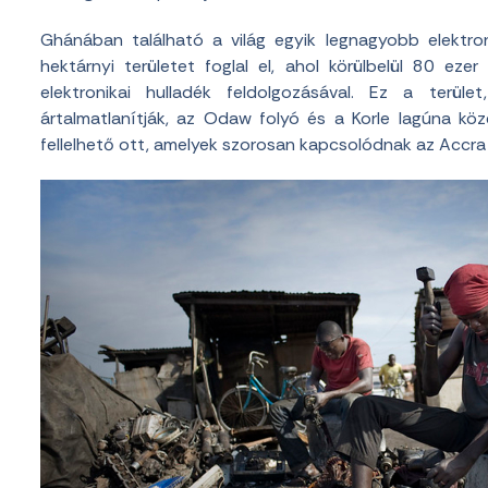
Ghánában található a világ egyik legnagyobb elektroni
hektárnyi területet foglal el, ahol körülbelül 80 eze
elektronikai hulladék feldolgozásával. Ez a terül
ártalmatlanítják, az Odaw folyó és a Korle lagúna köze
fellelhető ott, amelyek szorosan kapcsolódnak az Accra