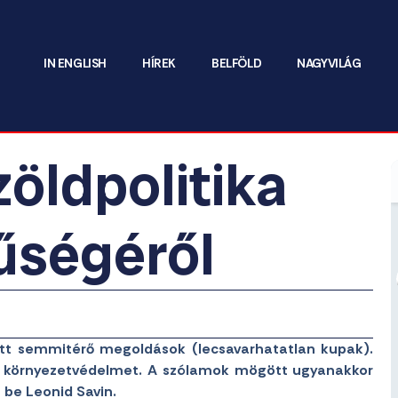
IN ENGLISH
HÍREK
BELFÖLD
NAGYVILÁG
zöldpolitika
űségéről
tett semmitérő megoldások (lecsavarhatatlan kupak).
ai környezetvédelmet. A szólamok mögött ugyanakkor
 be Leonid Savin.