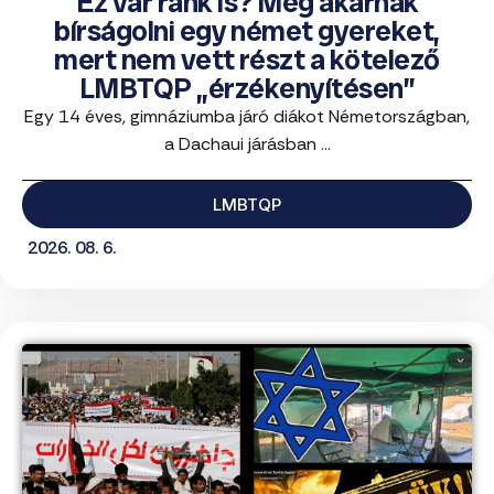
Ez vár ránk is? Meg akarnak
bírságolni egy német gyereket,
mert nem vett részt a kötelező
LMBTQP „érzékenyítésen”
Egy 14 éves, gimnáziumba járó diákot Németországban,
a Dachaui járásban ...
LMBTQP
2026. 08. 6.