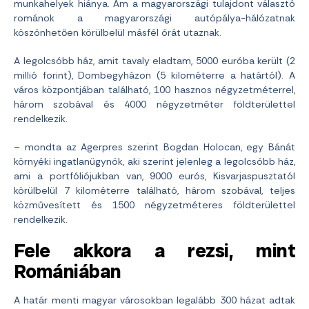
munkahelyek hiánya. Ám a magyarországi tulajdont választó
románok a magyarországi autópálya-hálózatnak
köszönhetően körülbelül másfél órát utaznak.
A legolcsóbb ház, amit tavaly eladtam, 5000 euróba került (2
millió forint), Dombegyházon (5 kilométerre a határtól). A
város központjában található, 100 hasznos négyzetméterrel,
három szobával és 4000 négyzetméter földterülettel
rendelkezik.
– mondta az Agerpres szerint Bogdan Holocan, egy Bánát
környéki ingatlanügynök, aki szerint jelenleg a legolcsóbb ház,
ami a portfóliójukban van, 9000 eurós, Kisvarjaspusztatól
körülbelül 7 kilométerre található, három szobával, teljes
közművesített és 1500 négyzetméteres földterülettel
rendelkezik.
Fele akkora a rezsi, mint
Romániában
A határ menti magyar városokban legalább 300 házat adtak