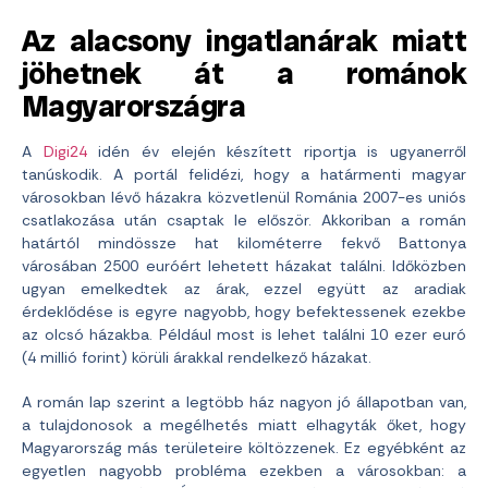
Az alacsony ingatlanárak miatt
jöhetnek át a románok
Magyarországra
A
Digi24
idén év elején készített riportja is ugyanerről
tanúskodik. A portál felidézi, hogy a határmenti magyar
városokban lévő házakra közvetlenül Románia 2007-es uniós
csatlakozása után csaptak le először. Akkoriban a román
határtól mindössze hat kilométerre fekvő Battonya
városában 2500 euróért lehetett házakat találni. Időközben
ugyan emelkedtek az árak, ezzel együtt az aradiak
érdeklődése is egyre nagyobb, hogy befektessenek ezekbe
az olcsó házakba. Például most is lehet találni 10 ezer euró
(4 millió forint) körüli árakkal rendelkező házakat.
A román lap szerint a legtöbb ház nagyon jó állapotban van,
a tulajdonosok a megélhetés miatt elhagyták őket, hogy
Magyarország más területeire költözzenek. Ez egyébként az
egyetlen nagyobb probléma ezekben a városokban: a