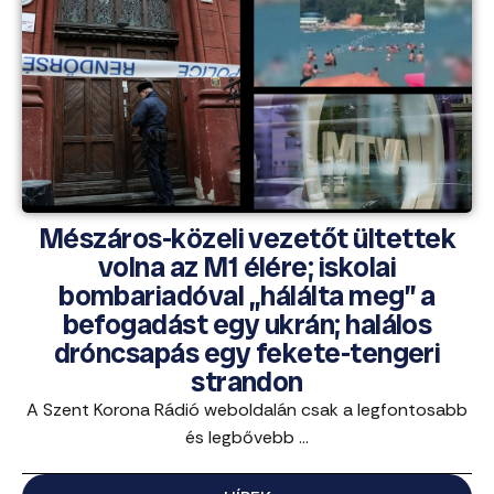
Mészáros-közeli vezetőt ültettek
volna az M1 élére; iskolai
bombariadóval „hálálta meg” a
befogadást egy ukrán; halálos
dróncsapás egy fekete-tengeri
strandon
A Szent Korona Rádió weboldalán csak a legfontosabb
és legbővebb ...