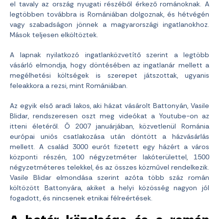
el tavaly az ország nyugati részéből érkező románoknak. A
legtöbben továbbra is Romániában dolgoznak, és hétvégén
vagy szabadságon jönnek a magyarországi ingatlanokhoz.
Mások teljesen elköltöztek.
A lapnak nyilatkozó ingatlanközvetítő szerint a legtöbb
vásárló elmondja, hogy döntésében az ingatlanár mellett a
megélhetési költségek is szerepet játszottak, ugyanis
feleakkora a rezsi, mint Romániában.
Az egyik első aradi lakos, aki házat vásárolt Battonyán, Vasile
Blidar, rendszeresen oszt meg videókat a Youtube-on az
itteni életéről. Ő 2007 januárjában, közvetlenül Románia
európai uniós csatlakozása után döntött a házvásárlás
mellett. A család 3000 eurót fizetett egy házért a város
központi részén, 100 négyzetméter lakóterülettel, 1500
négyzetméteres telekkel, és az összes közművel rendelkezik.
Vasile Blidar elmondása szerint azóta több száz román
költözött Battonyára, akiket a helyi közösség nagyon jól
fogadott, és nincsenek etnikai félreértések.