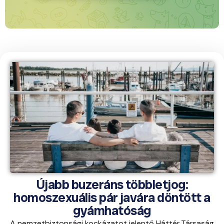
Újabb buzeráns többletjog:
homoszexuális pár javára döntött a
gyámhatóság
A nemzetbiztonsági kockázatot jelentő Háttér Társaság