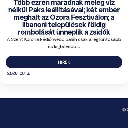
Több ezren maradnak meleg víz
nélkül Paks leállításával; két ember
meghalt az Ozora Fesztiválon; a
libanoni települések földig
rombolását ünneplik a zsidók
A Szent Korona Rádió weboldalán csak a legfontosabb
és legbővebb ...
HÍREK
2026. 08. 3.
© 