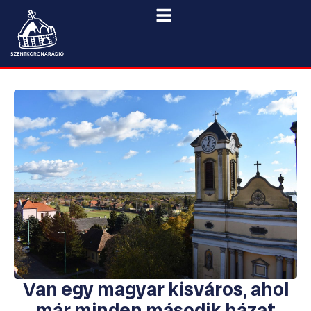
Van egy magyar kisváros, ahol
már minden második házat