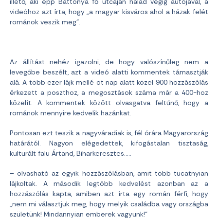
illető, aki épp Battonya fő utcáján halad végig autójával, a
videóhoz azt írta, hogy „a magyar kisváros ahol a házak felét
románok veszik meg”.
Az állítást nehéz igazolni, de hogy valószínűleg nem a
levegőbe beszélt, azt a videó alatti kommentek támasztják
alá. A több ezer lájk mellé öt nap alatt közel 900 hozzászólás
érkezett a poszthoz, a megosztások száma már a 400-hoz
közelít. A kommentek között olvasgatva feltűnő, hogy a
románok mennyire kedvelik hazánkat.
Pontosan ezt teszik a nagyváradiak is, fél órára Magyarország
határától. Nagyon elégedettek, kifogástalan tisztaság,
kulturált falu Ártand, Biharkeresztes..…
– olvasható az egyik hozzászólásban, amit több tucatnyian
lájkoltak. A második legtöbb kedvelést azonban az a
hozzászólás kapta, amiben azt írta egy román férfi, hogy
„nem mi választjuk meg, hogy melyik családba vagy országba
születünk! Mindannyian emberek vagyunk!”