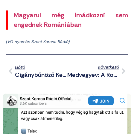
Magyarul még imádkozni sem
engednek Romániában
(VG nyomán Szent Korona Rádió)
Előző
Következő
Cigánybűnöző Keltető Vagy Babaház? A Gyermekotthonokról (I. Rész)
Medvegyev: A Román Nem Egy Nemzet, Hanem Egy Életforma