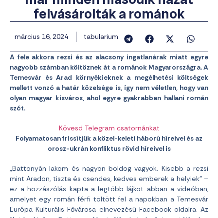
felvásárolták a románok
március 16, 2024
tabularium
A fele akkora rezsi és az alacsony ingatlanárak miatt egyre
nagyobb számban költöznek át a románok Magyarországra. A
Temesvár és Arad környékieknek a megélhetési költségek
mellett vonzó a határ közelsége is, így nem véletlen, hogy van
olyan magyar kisváros, ahol egyre gyakrabban hallani román
szót.
Kövesd Telegram csatornánkat
Folyamatosan frissítjük a közel-keleti háború híreivel és az
orosz-ukrán konfliktus rövid híreivel is
„Battonyán lakom és nagyon boldog vagyok. Kisebb a rezsi
mint Aradon, tiszta és csendes, kedves emberek a helyiek” –
ez a hozzászólás kapta a legtöbb lájkot abban a videóban,
amelyet egy román férfi töltött fel a napokban a Temesvár
Európa Kulturális Fővárosa elnevezésű Facebook oldalra. Az