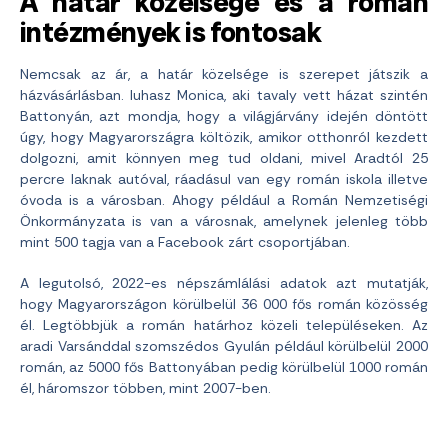
A határ közelsége és a román
intézmények is fontosak
Nemcsak az ár, a határ közelsége is szerepet játszik a
házvásárlásban. Iuhasz Monica, aki tavaly vett házat szintén
Battonyán, azt mondja, hogy a világjárvány idején döntött
úgy, hogy Magyarországra költözik, amikor otthonról kezdett
dolgozni, amit könnyen meg tud oldani, mivel Aradtól 25
percre laknak autóval, ráadásul van egy román iskola illetve
óvoda is a városban. Ahogy például a Román Nemzetiségi
Önkormányzata is van a városnak, amelynek jelenleg több
mint 500 tagja van a Facebook zárt csoportjában.
A legutolsó, 2022-es népszámlálási adatok azt mutatják,
hogy Magyarországon körülbelül 36 000 fős román közösség
él. Legtöbbjük a román határhoz közeli településeken. Az
aradi Varsánddal szomszédos Gyulán például körülbelül 2000
román, az 5000 fős Battonyában pedig körülbelül 1000 román
él, háromszor többen, mint 2007-ben.