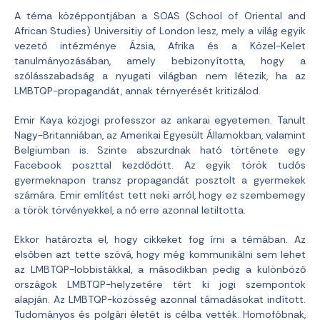
A téma középpontjában a SOAS (School of Oriental and
African Studies) Universitiy of London lesz, mely a világ egyik
vezető intézménye Ázsia, Afrika és a Közel-Kelet
tanulmányozásában, amely bebizonyította, hogy a
szólásszabadság a nyugati világban nem létezik, ha az
LMBTQP-propagandát, annak térnyerését kritizálod.
Emir Kaya közjogi professzor az ankarai egyetemen. Tanult
Nagy-Britanniában, az Amerikai Egyesült Államokban, valamint
Belgiumban is. Szinte abszurdnak ható története egy
Facebook poszttal kezdődött. Az egyik török tudós
gyermeknapon transz propagandát posztolt a gyermekek
számára. Emir említést tett neki arról, hogy ez szembemegy
a török törvényekkel, a nő erre azonnal letiltotta.
Ekkor határozta el, hogy cikkeket fog írni a témában. Az
elsőben azt tette szóvá, hogy még kommunikálni sem lehet
az LMBTQP-lobbistákkal, a másodikban pedig a különböző
országok LMBTQP-helyzetére tért ki jogi szempontok
alapján. Az LMBTQP-közösség azonnal támadásokat indított.
Tudományos és polgári életét is célba vették. Homofóbnak,