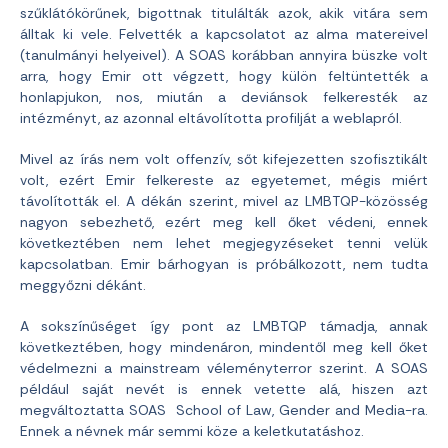
szűklátókörűnek, bigottnak titulálták azok, akik vitára sem
álltak ki vele. Felvették a kapcsolatot az alma matereivel
(tanulmányi helyeivel). A SOAS korábban annyira büszke volt
arra, hogy Emir ott végzett, hogy külön feltüntették a
honlapjukon, nos, miután a deviánsok felkeresték az
intézményt, az azonnal eltávolította profilját a weblapról.
Mivel az írás nem volt offenzív, sőt kifejezetten szofisztikált
volt, ezért Emir felkereste az egyetemet, mégis miért
távolították el. A dékán szerint, mivel az LMBTQP-közösség
nagyon sebezhető, ezért meg kell őket védeni, ennek
következtében nem lehet megjegyzéseket tenni velük
kapcsolatban. Emir bárhogyan is próbálkozott, nem tudta
meggyőzni dékánt.
A sokszínűséget így pont az LMBTQP támadja, annak
következtében, hogy mindenáron, mindentől meg kell őket
védelmezni a mainstream véleményterror szerint. A SOAS
például saját nevét is ennek vetette alá, hiszen azt
megváltoztatta SOAS School of Law, Gender and Media-ra.
Ennek a névnek már semmi köze a keletkutatáshoz.