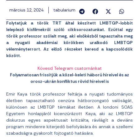
március 12, 2024
tabularium
Folytatjuk a török TRT által készített LMBTQP-lobbit
leleplező kisfilmekről szóló cikksorozatunkat. Ezúttal egy
török professzor szólalt meg, aki elsőkézből tapasztalta meg
a nyugati akadémiai körökben uralkodó LMBTQP
véleményterrort. Az előző részeket keresd a kapcsolódók
között.
Kövesd Telegram csatornánkat
Folyamatosan frissítjük a közel-keleti háború híreivel és az
orosz-ukrán konfliktus rövid híreivel is
Emir Kaya török professzor feltárja a nyugati tudományos
életben tapasztalható cenzúra hátborzongató valóságát,
különösen az LMBTQP témákat illetően. A londoni SOAS
Egyetem honlapjáról kicenzúrázott Kaya, aki az LMBTQP
diskurzus egyes aspektusait kritizálta, rávilágít a deviáns
program mindenre kiterjedő befolyására és annak a szellemi
szabadságra gyakorolt fojtogató hatására.