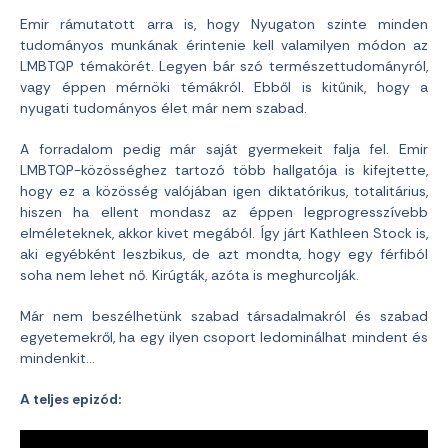
Emir rámutatott arra is, hogy Nyugaton szinte minden
tudományos munkának érintenie kell valamilyen módon az
LMBTQP témakörét. Legyen bár szó természettudományról,
vagy éppen mérnöki témákról. Ebből is kitűnik, hogy a
nyugati tudományos élet már nem szabad.
A forradalom pedig már saját gyermekeit falja fel. Emir
LMBTQP-közösséghez tartozó több hallgatója is kifejtette,
hogy ez a közösség valójában igen diktatórikus, totalitárius,
hiszen ha ellent mondasz az éppen legprogresszívebb
elméleteknek, akkor kivet megából. Így járt Kathleen Stock is,
aki egyébként leszbikus, de azt mondta, hogy egy férfiból
soha nem lehet nő. Kirúgták, azóta is meghurcolják.
Már nem beszélhetünk szabad társadalmakról és szabad
egyetemekről, ha egy ilyen csoport ledominálhat mindent és
mindenkit…
A teljes epizód: