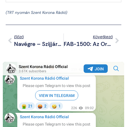
(TRT nyomán Szent Korona Rádió)
Előző
Következő
Navégre – Szijjártó Bekérette Az Amerikai Helytartót
FAB-1500: Az Orosz Bomba, Ami Megtörte Ukrajna Bevehetetlennek Hitt Védelmét