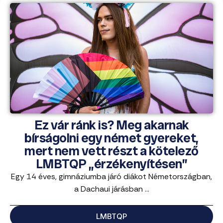
Ez vár ránk is? Meg akarnak
bírságolni egy német gyereket,
mert nem vett részt a kötelező
LMBTQP „érzékenyítésen”
Egy 14 éves, gimnáziumba járó diákot Németországban,
a Dachaui járásban ...
LMBTQP