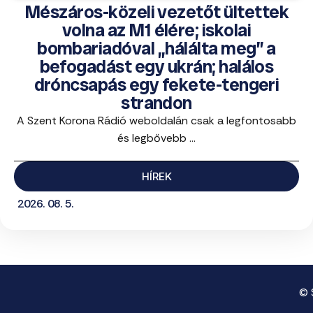
Mészáros-közeli vezetőt ültettek
volna az M1 élére; iskolai
bombariadóval „hálálta meg” a
befogadást egy ukrán; halálos
dróncsapás egy fekete-tengeri
strandon
A Szent Korona Rádió weboldalán csak a legfontosabb
és legbővebb ...
HÍREK
2026. 08. 5.
© 