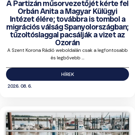
A Partizán műsorvezetőjét kérte fel
Orbán Anita a Magyar Külügyi
Intézet élére; továbbra is tombol a
migrációs válság Spanyolországban;
tűzoltóslaggal pacsálják a vizet az
Ozorán
A Szent Korona Rádió weboldalán csak a legfontosabb
és legbővebb ...
HÍREK
2026. 08. 6.