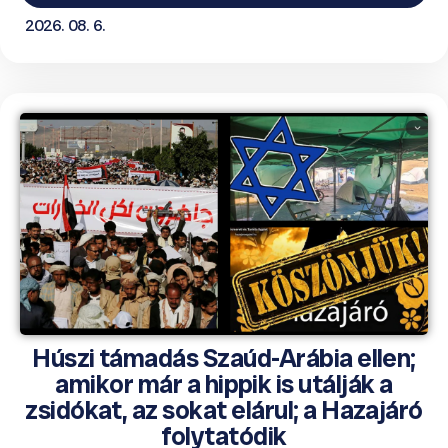
2026. 08. 6.
Húszi támadás Szaúd-Arábia ellen;
amikor már a hippik is utálják a
zsidókat, az sokat elárul; a Hazajáró
folytatódik