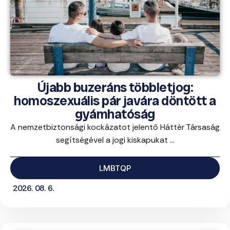
Újabb buzeráns többletjog:
homoszexuális pár javára döntött a
gyámhatóság
A nemzetbiztonsági kockázatot jelentő Háttér Társaság
segítségével a jogi kiskapukat ...
LMBTQP
2026. 08. 6.