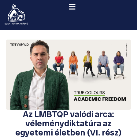
Az LMBTQP valódi arca:
véleménydiktatúra az
egyetemi életben (VI. rész)