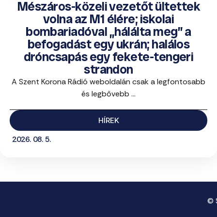
Mészáros-közeli vezetőt ültettek
volna az M1 élére; iskolai
bombariadóval „hálálta meg” a
befogadást egy ukrán; halálos
dróncsapás egy fekete-tengeri
strandon
A Szent Korona Rádió weboldalán csak a legfontosabb
és legbővebb ...
HÍREK
2026. 08. 5.
© 