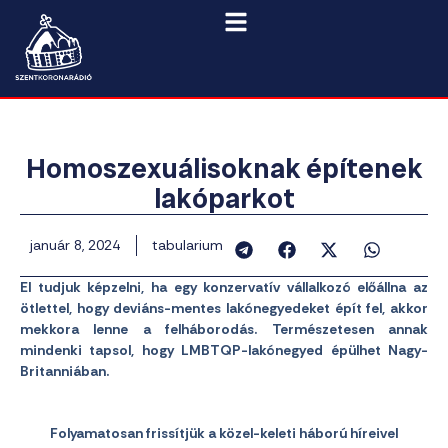
Homoszexuálisoknak építenek
lakóparkot
január 8, 2024
tabularium
El tudjuk képzelni, ha egy konzervatív vállalkozó előállna az
ötlettel, hogy deviáns-mentes lakónegyedeket épít fel, akkor
mekkora lenne a felháborodás. Természetesen annak
mindenki tapsol, hogy LMBTQP-lakónegyed épülhet Nagy-
Britanniában.
Folyamatosan frissítjük a közel-keleti háború híreivel