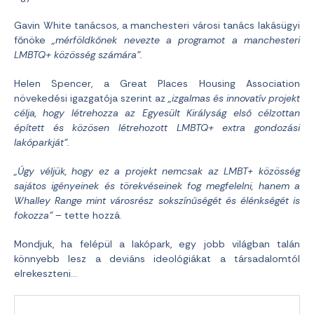
Gavin White tanácsos, a manchesteri városi tanács lakásügyi
főnöke
„mérföldkőnek nevezte a programot a manchesteri
LMBTQ+ közösség számára”.
Helen Spencer, a Great Places Housing Association
növekedési igazgatója szerint az
„izgalmas és innovatív projekt
célja, hogy létrehozza az Egyesült Királyság első célzottan
épített és közösen létrehozott LMBTQ+ extra gondozási
lakóparkját”.
„Úgy véljük, hogy ez a projekt nemcsak az LMBT+ közösség
sajátos igényeinek és törekvéseinek fog megfelelni, hanem a
Whalley Range mint városrész sokszínűségét és élénkségét is
fokozza”
– tette hozzá.
Mondjuk, ha felépül a lakópark, egy jobb világban talán
könnyebb lesz a deviáns ideológiákat a társadalomtól
elrekeszteni…