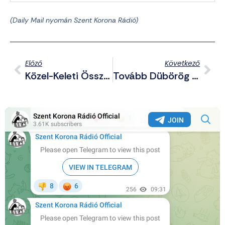
(Daily Mail nyomán Szent Korona Rádió)
Előző
Következő
Közel-Keleti Összefoglalónk: Libanon Megtámadását Készítik Elő, De Már Blinkennek Sem Tetszik Gáza Kiürítése
Tovább Dübörög A Metaverzum Kiépítése