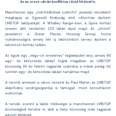
és az orosz-ukrán konfliktus rövid híreivel is.
Manchester egy „mérföldkőnek számító” javaslat részeként
megkapja az Egyesült Királyság első célzottan épített
LMBTQP lakóparkját. A Whalley Range-ben, a Spire kórház
üresen álló területén 120 lakás épül majd. Az „úttörő”
javaslatot a Great Places Housing Group hozta
nyilvánosságra, amely két új lakótömböt tervez építeni a
lebontott kórház telkén.
Az egyik egy „négy-öt emeletes” téglaépület lesz, amely 80
egy- és kétszobás lakást foglal magában az LMBTQP
közösség 55 év feletti tagjainak számára, a másik pedig 40,
szintén egy- és kétszobás lakást tartalmaz majd.
A tervről, amelyet a város vezetői és Paul Martin, az LMBTQP
alapítvány vezérigazgatója is támogat, most konzultációt
indítottak.
A tervek szerint a lakók többsége a manchesteri LMBTQP
közösségből kerülne ki, akik a helyi közösség más tagjaival
együtt élnének.