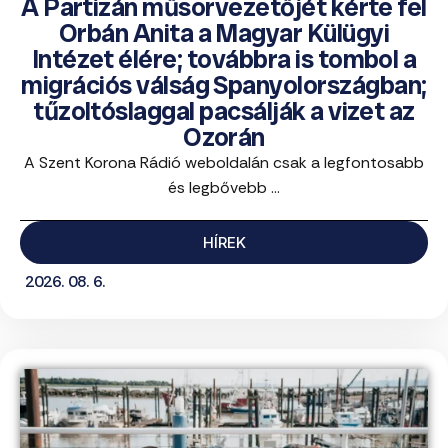
A Partizán műsorvezetőjét kérte fel
Orbán Anita a Magyar Külügyi
Intézet élére; továbbra is tombol a
migrációs válság Spanyolországban;
tűzoltóslaggal pacsálják a vizet az
Ozorán
A Szent Korona Rádió weboldalán csak a legfontosabb
és legbővebb ...
HÍREK
2026. 08. 6.