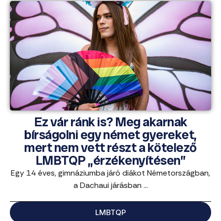
Ez vár ránk is? Meg akarnak
bírságolni egy német gyereket,
mert nem vett részt a kötelező
LMBTQP „érzékenyítésen”
Egy 14 éves, gimnáziumba járó diákot Németországban,
a Dachaui járásban ...
LMBTQP