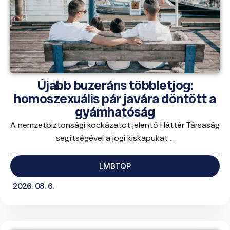
Újabb buzeráns többletjog:
homoszexuális pár javára döntött a
gyámhatóság
A nemzetbiztonsági kockázatot jelentő Háttér Társaság
segítségével a jogi kiskapukat ...
LMBTQP
2026. 08. 6.