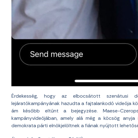
Érdekesség, hogy az elbocsátott szenátusi do
lejáratókampányának hazudta a fajtalankodó videója körül
ám később eltűnt a bejegyzése. Maese-Czerops
kampányvideójában, amely alá még a köcsög anyja i
demokrata párti elnökjelöltnek a fiának nyújtott lehetős