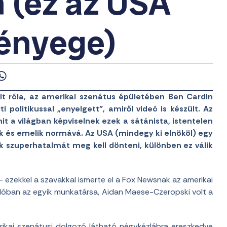
 (ez az USA
lényege)
lt róla, az amerikai szenátus épületében Ben Cardin
politikussal „enyelgett”, amiről videó is készült. Az
t a világban képviselnek ezek a sátánista, istentelen
tik és emelik normává. Az USA (mindegy ki elnököl) egy
k szuperhatalmát meg kell dönteni, különben ez válik
 ezekkel a szavakkal ismerte el a Fox Newsnak az amerikai
alóban az egyik munkatársa, Aidan Maese-Czeropski volt a
erikai szenátusi dolgozó látható négykézlábra ereszkedve