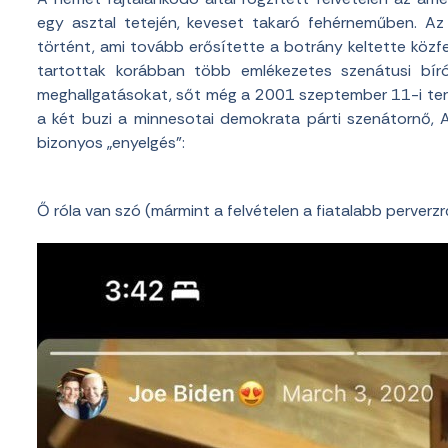
egy asztal tetején, keveset takaró fehérneműben. Az
történt, ami tovább erősítette a botrány keltette köz
tartottak korábban több emlékezetes szenátusi bírói
meghallgatásokat, sőt még a 2001 szeptember 11-i terr
a két buzi a minnesotai demokrata párti szenátornő, 
bizonyos „enyelgés”:
Ő róla van szó (mármint a felvételen a fiatalabb perverzrő