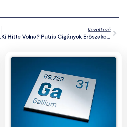
Következő
 És A Volán Budapesti Járatait
Ki Hitte Volna? Putris Cigányok Erőszakolták Meg Monoron A 21 Éves Lányt (videóval)