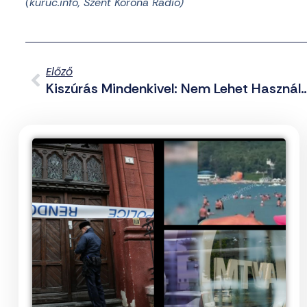
(kuruc.info, Szent Korona Rádió)
Előző
Kiszúrás Mindenkivel: Nem Lehet Használni BKV-Bérlettel A HÉV-Eket