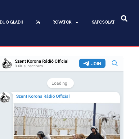
DUO GLADII
64
ROVATOK
KAPCSOLAT