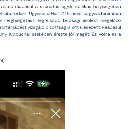
 aktus ráadásul a szenátus egyik ikonikus helyiségében
felháborodást. Ugyanis a Hart 216 nevű tárgyalóteremben
 meghallgatást, legfelsőbb bírósági jelölést megelőző
ortámadást vizsgáló bizottság is ott ülésezett. Ráadásul
Amy Klobuchar székében érezte jól magát. Ez volna az a
l):