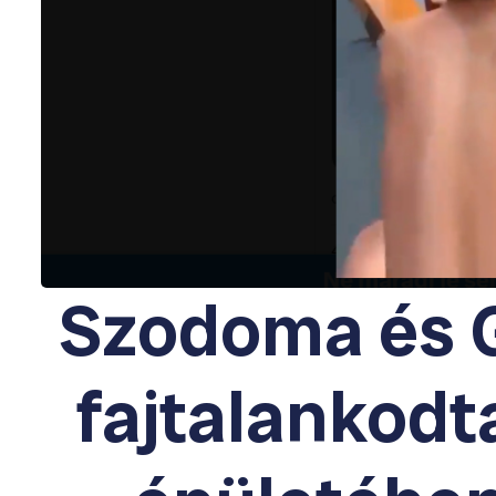
Szodoma és 
fajtalankodt