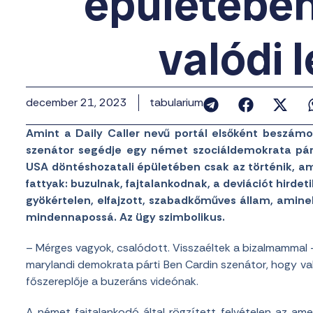
épületében
valódi 
december 21, 2023
tabularium
Amint a Daily Caller nevű portál elsőként beszámo
szenátor segédje egy német szociáldemokrata párti 
USA döntéshozatali épületében csak az történik, ami
fattyak: buzulnak, fajtalankodnak, a deviációt hirde
gyökértelen, elfajzott, szabadkőműves állam, amine
mindennapossá. Az ügy szimbolikus.
– Mérges vagyok, csalódott. Visszaéltek a bizalmammal –
marylandi demokrata párti Ben Cardin szenátor, hogy v
főszereplője a buzeráns videónak.
A német fajtalankodó által rögzített felvételen az am