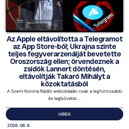
Az Apple eltávolította a Telegramot
az App Store-ból; Ukrajna szinte
teljes fegyverarzenálját bevetette
Oroszország ellen; örvendeznek a
zsidók Lannert döntésén,
eltávolítják Takaró Mihályt a
közoktatásból
A Szent Korona Rádió weboldalán csak a legfontosabb
és legbővebb ...
HÍREK
2026. 08. 6.