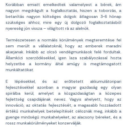
Korábban emiatt emelkedtek valamelyest a bérek, ám
nagyon megdrágult a foglalkoztatás, hiszen a toborzás, a
betanítás nagyon költséges dolgok: átlagosan 3-6 hónap
szükséges ahhoz, mire egy új dolgozó foglalkoztatásból
nyereség jön vissza – világított rá az alelnök.
Természetesen a normális körülmények megteremtése fel
sem merült a vállalatoknál, hogy az emberek maradni
akarjanak. Inkább az olcsó vendégmunkások felé fordultak.
Államközi szerződésekkel, igen laza szabályozással hozta
helyzetbe a kormány által amúgy is megtámogatott
munkáltatókat.
E lépésekkel, és az erőltetett akkumulátoripari
fejlesztésekkel azonban a magyar gazdaság egy olyan
spirálba kerül, amelyet a közgazdaságtan a közepes
fejlettség csapdájának nevez. Vagyis ahelyett, hogy az
innováció, az oktatás fejlesztését, a magasabb hozzáadott
értékű munkahelyek betelepítését céloznák meg, inkább a
gyenge minőségű munkahelyeket, az alacsony béreket, és a
rossz munkakörülményeket konzerválják.