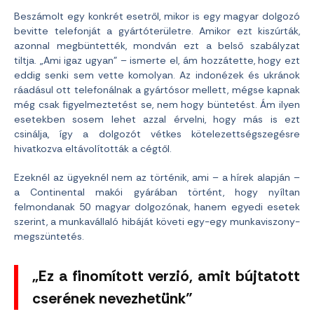
Beszámolt egy konkrét esetről, mikor is egy magyar dolgozó
bevitte telefonját a gyártóterületre. Amikor ezt kiszúrták,
azonnal megbüntették, mondván ezt a belső szabályzat
tiltja. „Ami igaz ugyan” – ismerte el, ám hozzátette, hogy ezt
eddig senki sem vette komolyan. Az indonézek és ukránok
ráadásul ott telefonálnak a gyártósor mellett, mégse kapnak
még csak figyelmeztetést se, nem hogy büntetést. Ám ilyen
esetekben sosem lehet azzal érvelni, hogy más is ezt
csinálja, így a dolgozót vétkes kötelezettségszegésre
hivatkozva eltávolították a cégtől.
Ezeknél az ügyeknél nem az történik, ami – a hírek alapján –
a Continental makói gyárában történt, hogy nyíltan
felmondanak 50 magyar dolgozónak, hanem egyedi esetek
szerint, a munkavállaló hibáját követi egy-egy munkaviszony-
megszüntetés.
„Ez a finomított verzió, amit bújtatott
cserének nevezhetünk”