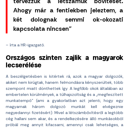
tervezzük a létszámuk bővítését.
Ahogy már a fentiekben jeleztem, a
két dolognak semmi ok-okozati
kapcsolata nincsen”
– írta a HR-igazgató.
Országos szinten zajlik a magyarok
lecserélése
A beszélgetésben is kitértek rá, azok a magyar dolgozók,
akiket nem kirúgtak, hanem felmondásra kényszerültek, több
szempont miatt dönthettek így. A legfőbb okok általában az
embertelen körülmények, a túlhajszoltság és a „megfeszített
munkatempó” (ami a gyakorlatban azt jelenti, hogy egy
magyarnak három dolgozó munkát kell elvégeznie
negyedannyi fizetésért). Mivel a létszámbővítésről a legtöbb
cég hallani sem akar, és a rendelkezésére álló munkásokból
próbál meg annyit kifacsarni, amennyi csak lehetséges, a