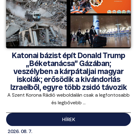
Katonai bázist épít Donald Trump
„Béketanácsa” Gázában;
veszélyben a kárpátaljai magyar
iskolák; erősödik a kivándorlás
Izraelből, egyre több zsidó távozik
A Szent Korona Rádió weboldalán csak a legfontosabb
és legbővebb ...
HÍREK
2026. 08. 7.