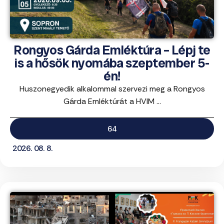
Rongyos Gárda Emléktúra – Lépj te
is a hősök nyomába szeptember 5-
én!
Huszonegyedik alkalommal szervezi meg a Rongyos
Gárda Emléktúrát a HVIM ...
64
2026. 08. 8.