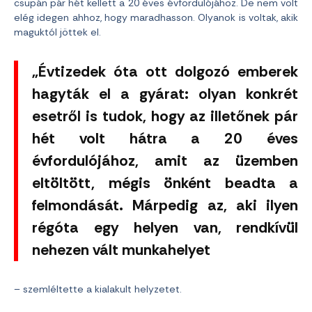
csupán pár hét kellett a 20 éves évfordulójához. De nem volt
elég idegen ahhoz, hogy maradhasson. Olyanok is voltak, akik
maguktól jöttek el.
„Évtizedek óta ott dolgozó emberek
hagyták el a gyárat: olyan konkrét
esetről is tudok, hogy az illetőnek pár
hét volt hátra a 20 éves
évfordulójához, amit az üzemben
eltöltött, mégis önként beadta a
felmondását. Márpedig az, aki ilyen
régóta egy helyen van, rendkívül
nehezen vált munkahelyet
– szemléltette a kialakult helyzetet.