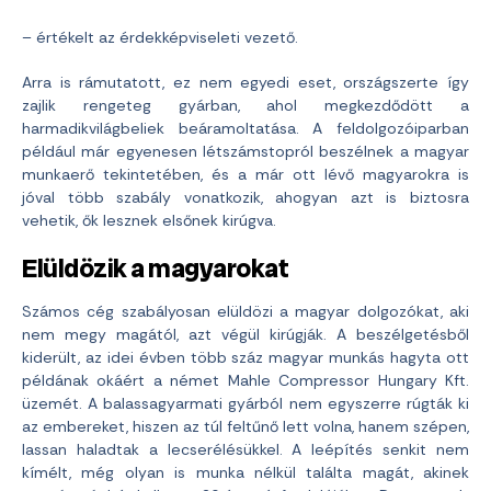
– értékelt az érdekképviseleti vezető.
Arra is rámutatott, ez nem egyedi eset, országszerte így
zajlik rengeteg gyárban, ahol megkezdődött a
harmadikvilágbeliek beáramoltatása. A feldolgozóiparban
például már egyenesen létszámstopról beszélnek a magyar
munkaerő tekintetében, és a már ott lévő magyarokra is
jóval több szabály vonatkozik, ahogyan azt is biztosra
vehetik, ők lesznek elsőnek kirúgva.
Elüldözik a magyarokat
Számos cég szabályosan elüldözi a magyar dolgozókat, aki
nem megy magától, azt végül kirúgják. A beszélgetésből
kiderült, az idei évben több száz magyar munkás hagyta ott
példának okáért a német Mahle Compressor Hungary Kft.
üzemét. A balassagyarmati gyárból nem egyszerre rúgták ki
az embereket, hiszen az túl feltűnő lett volna, hanem szépen,
lassan haladtak a lecserélésükkel. A leépítés senkit nem
kímélt, még olyan is munka nélkül találta magát, akinek