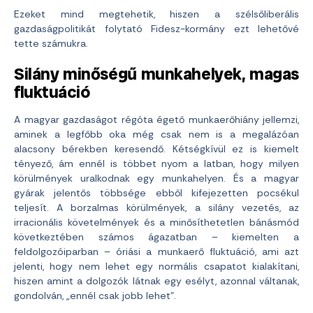
Ezeket mind megtehetik, hiszen a szélsőliberális
gazdaságpolitikát folytató Fidesz-kormány ezt lehetővé
tette számukra.
Silány minőségű munkahelyek, magas
fluktuáció
A magyar gazdaságot régóta égető munkaerőhiány jellemzi,
aminek a legfőbb oka még csak nem is a megalázóan
alacsony bérekben keresendő. Kétségkívül ez is kiemelt
tényező, ám ennél is többet nyom a latban, hogy milyen
körülmények uralkodnak egy munkahelyen. És a magyar
gyárak jelentős többsége ebből kifejezetten pocsékul
teljesít. A borzalmas körülmények, a silány vezetés, az
irracionális követelmények és a minősíthetetlen bánásmód
következtében számos ágazatban – kiemelten a
feldolgozóiparban – óriási a munkaerő fluktuáció, ami azt
jelenti, hogy nem lehet egy normális csapatot kialakítani,
hiszen amint a dolgozók látnak egy esélyt, azonnal váltanak,
gondolván, „ennél csak jobb lehet”.