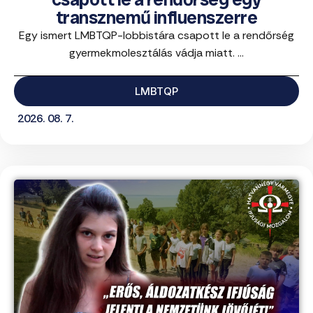
transznemű influenszerre
Egy ismert LMBTQP-lobbistára csapott le a rendőrség
gyermekmolesztálás vádja miatt. ...
LMBTQP
2026. 08. 7.