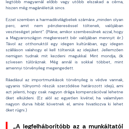
legtöbb magyarnál előbb vagy utóbb elszakad a cérna,
hiszen még magánéletük sincs.
Ezzel szemben a harmadikvilágbeliek számára „minden olyan
perc, amit nem pénzkereséssel töltenek, valójában
veszteséget jelent”. (Pláne, amikor szembesülnek azzal, hogy
a Magyarországon megkeresett bér valójában mennyit ér.)
Távol az otthonuktól egy idegen kultúrában, egy idegen
szálláson valahogy el kell tölteniük az idejüket. Jellemzően
nemigen tudnak mit kezdeni magukkal. Mint mondja, ők
szívesen túlóráznak. Még annál is sokkal többet, mint
amennyi törvényileg megengedett.
Ráadásul az importmunkások törvényileg is védve vannak,
ugyanis túlnyomó részük szerződése határozott idejű, ami
azt jelenti, hogy csak nagyon drága kompenzációval lehetne
őket elküldeni. (Ez alól az egyetlen kivétel, ha valamilyen
nagyon durva hibát követnek el, amire hivatkozva ki lehet
őket rúgni.)
„A legfelháborítóbb az a munkáltatói