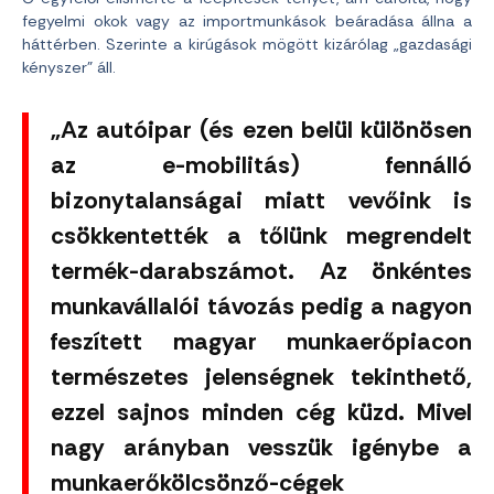
fegyelmi okok vagy az importmunkások beáradása állna a
háttérben. Szerinte a kirúgások mögött kizárólag „gazdasági
kényszer” áll.
„Az autóipar (és ezen belül különösen
az e-mobilitás) fennálló
bizonytalanságai miatt vevőink is
csökkentették a tőlünk megrendelt
termék-darabszámot. Az önkéntes
munkavállalói távozás pedig a nagyon
feszített magyar munkaerőpiacon
természetes jelenségnek tekinthető,
ezzel sajnos minden cég küzd. Mivel
nagy arányban vesszük igénybe a
munkaerőkölcsönző-cégek