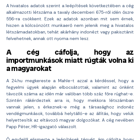
A hivatalos adatok szerint a leépítések következtében a cég
alkalmazotti létszáma a tavaly decemberi 675-ről idén őszre
556-ra csökkent. Ezek az adatok azonban mit sem érnek,
hiszen a kölcsönzött munkaerő nem jelenik meg a hivatalos
létszámadatokban, tehát akárhány indonézt vagy pakisztánit
felvehetnek, annak ott nyoma nem lesz.
A cég cáfolja, hogy az
importmunkások miatt rúgták volna ki
a magyarokat
A 24.hu megkereste a Mahle-t azzal a kérdéssel, hogy a
fegyelmi ügyek alapján elbocsátottak, valamint az önként
távozók száma az idén már valóban több száz főre rúghat-e.
Szintén rákérdeztek arra is, hogy mekkora létszámban
vannak jelen, s érkeznek-e még a társasághoz indonéz
vendégmunkások, továbbá helytálló-e az állítás, hogy velük
helyettesítik az eltávozó magyar dolgozókat. A cég nevében
Papp Péter, HR-igazgató válaszolt.
Ő egyfelől elismerte a leépítések tényét, ám cáfolta, hogy