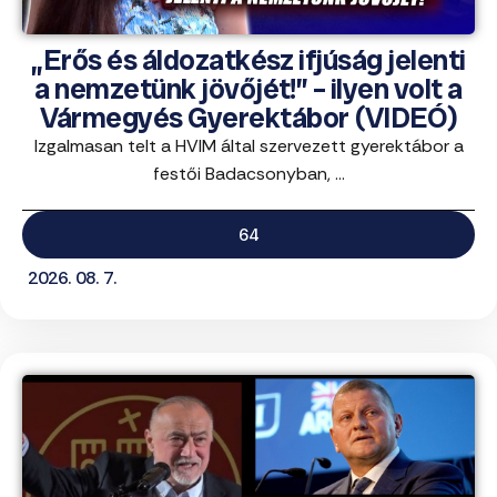
„Erős és áldozatkész ifjúság jelenti
a nemzetünk jövőjét!” – ilyen volt a
Vármegyés Gyerektábor (VIDEÓ)
Izgalmasan telt a HVIM által szervezett gyerektábor a
festői Badacsonyban, ...
64
2026. 08. 7.