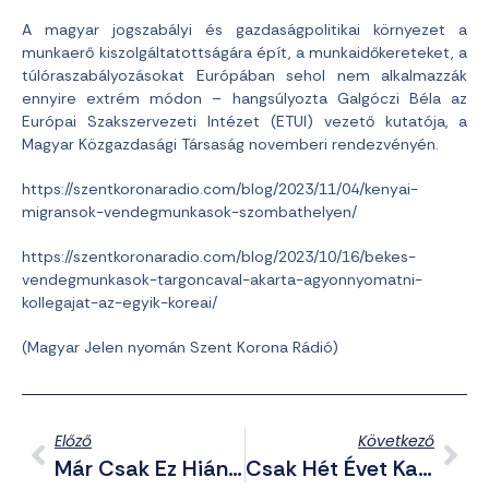
A magyar jogszabályi és gazdaságpolitikai környezet a
munkaerő kiszolgáltatottságára épít, a munkaidőkereteket, a
túlóraszabályozásokat Európában sehol nem alkalmazzák
ennyire extrém módon – hangsúlyozta Galgóczi Béla az
Európai Szakszervezeti Intézet (ETUI) vezető kutatója, a
Magyar Közgazdasági Társaság novemberi rendezvényén.
https://szentkoronaradio.com/blog/2023/11/04/kenyai-
migransok-vendegmunkasok-szombathelyen/
https://szentkoronaradio.com/blog/2023/10/16/bekes-
vendegmunkasok-targoncaval-akarta-agyonnyomatni-
kollegajat-az-egyik-koreai/
(Magyar Jelen nyomán Szent Korona Rádió)
Előző
Következő
Már Csak Ez Hiányzott: Először Állítottak Menórát Kecskemét Főterén
Csak Hét Évet Kaphat A Pedofil Nagypapa