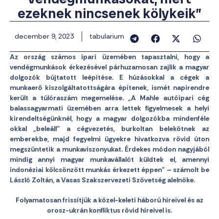
ezeknek nincsenek kölykeik”
december 9, 2023
tabularium
Az ország számos ipari üzemében tapasztalni, hogy a
vendégmunkások érkezésével párhuzamosan zajlik a magyar
dolgozók bújtatott leépítése. E húzásokkal a cégek a
munkaerő kiszolgáltatottságára építenek, ismét napirendre
került a túlóraszám megemelése. „A Mahle autóipari cég
balassagyarmati üzemében arra lettek figyelmesek a helyi
kirendeltségünknél, hogy a magyar dolgozókba mindenféle
okkal „beleáll” a cégvezetés, burkoltan belekötnek az
emberekbe, majd fegyelmi ügyekre hivatkozva rövid úton
megszüntetik a munkaviszonyukat. Érdekes módon nagyjából
mindig annyi magyar munkavállalót küldtek el, amennyi
indonéziai kölcsönzött munkás érkezett éppen” – számolt be
László Zoltán, a Vasas Szakszervezeti Szövetség alelnöke.
Folyamatosan frissítjük a közel-keleti háború híreivel és az
orosz-ukrán konfliktus rövid híreivel is.