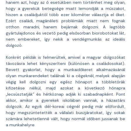
hanem azt, hogy az ő esetükben nem történhet meg olyan,
hogy a gyerekük betegsége miatt lemondják a műszakot,
hiszen a családjuktól több ezer kilométer választja el őket.
Ezért családi, magánéleti problémáik miatt nem fognak
otthon maradni, hanem bejárnak dolgozni. A legtöbb
gyártulajdonos és vezető pedig elsősorban biorobotokat lát,
nem embereket, így nekik a vendégmunkás az ideális
dolgozó.
Konkrét példák is felmerültek, amivel a magyar dolgozókat
távozásra lehet kényszeríteni (különösen a családosokat).
Bevett gyakorlat, hogy a munkaidőkeret alkalmazásánál
olyan munkarendeket találnak ki a cégeknél, melyek alapján
végig kell dolgozni egy egész hónapot a többletórák
kifizetése nélkül, majd azokat a következő hónapra
„lecsúsztatják” és hétköznap adják ki szabadnapként. Pont
akkor, amikor a gyerekek iskolában vannak, a házastárs
dolgozik. Az egyik dél-koreai cégnél pedig már előfordult,
hogy megszüntetették a vállalati buszjáratokat, így sokak
számára lehetetlenné vált, hogy normál időben jussanak be
a munkahelyre.