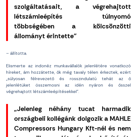
szolgáltatásait, a végrehajtott
létszámleépítés túlnyomó
többségében a kölcsönzötti
állományt érintette”
– állította.
Elismerte az indonéz munkavállalók jelenlétére vonatkozó
híreket, ám hozzátette, ők még tavaly télen érkeztek, ezért
„súlyosan félrevezető és rosszindulatú tehát az ő
jelenlétüket összemosni az idén nyáron és ősszel
végrehajtott létszámleépítésekkel”.
„Jelenleg néhány tucat harmadik
országbeli kollégánk dolgozik a MAHLE
Compressors Hungary Kft-nél és nem