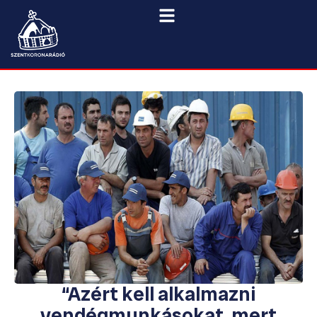
“Azért kell alkalmazni
vendégmunkásokat, mert