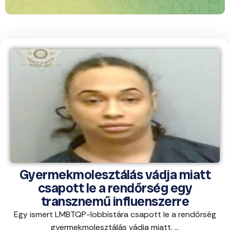
Gyermekmolesztálás vádja miatt
csapott le a rendőrség egy
transznemű influenszerre
Egy ismert LMBTQP-lobbistára csapott le a rendőrség
gyermekmolesztálás vádja miatt. ...