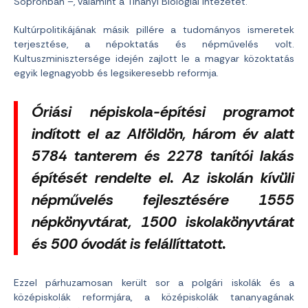
Sopronban –, valamint a Tihanyi Biológiai Intézetet.
Kultúrpolitikájának másik pillére a tudományos ismeretek
terjesztése, a népoktatás és népművelés volt.
Kultuszminisztersége idején zajlott le a magyar közoktatás
egyik legnagyobb és legsikeresebb reformja.
Óriási népiskola-építési programot
indított el az Alföldön, három év alatt
5784 tanterem és 2278 tanítói lakás
építését rendelte el. Az iskolán kívüli
népművelés fejlesztésére 1555
népkönyvtárat, 1500 iskolakönyvtárat
és 500 óvodát is felállíttatott.
Ezzel párhuzamosan került sor a polgári iskolák és a
középiskolák reformjára, a középiskolák tananyagának