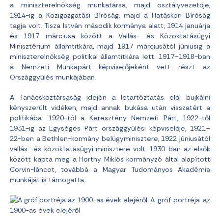
a miniszterelnökség munkatársa, majd osztályvezetője,
1914-ig a Közigazgatási Bíróság, majd a Hatásköri Bíróság
tagja volt. Tisza István második kormánya alatt, 1914 januárja
és 1917 márciusa között a Vallás- és Közoktatásügyi
Minisztérium államtitkára, majd 1917 márciusától júniusig a
miniszterelnökség politikai államtitkára lett. 1917–1918-ban
a Nemzeti Munkapárt képviselőjeként vett részt az
Országgyűlés munkájában.
A Tanácsköztársaság idején a letartóztatás elől bujkálni
kényszerült vidéken, majd annak bukása után visszatért a
politikába: 1920-tól a Keresztény Nemzeti Párt, 1922-től
1931-ig az Egységes Párt országgyűlési képviselője, 1921–
22-ben a Bethlen-kormány belügyminisztere, 1922 júniusától
vallás- és közoktatásügyi minisztere volt. 1930-ban az elsők
között kapta meg a Horthy Miklós kormányzó által alapított
Corvin-láncot, továbbá a Magyar Tudományos Akadémia
munkáját is támogatta.
A gróf portréja az
1900-as évek elejéről