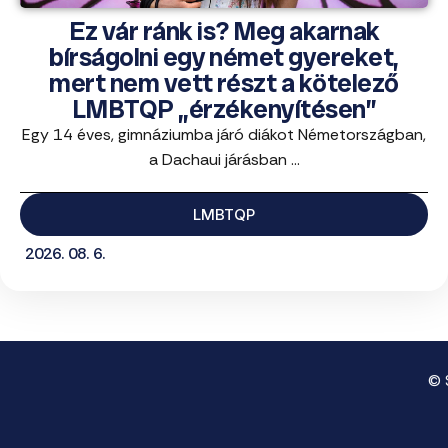
Ez vár ránk is? Meg akarnak
bírságolni egy német gyereket,
mert nem vett részt a kötelező
LMBTQP „érzékenyítésen”
Egy 14 éves, gimnáziumba járó diákot Németországban,
a Dachaui járásban ...
LMBTQP
2026. 08. 6.
© 