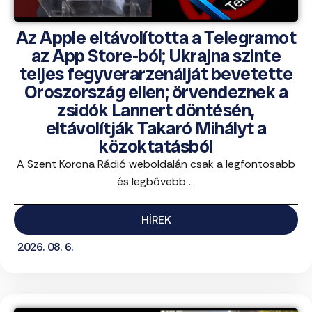
Az Apple eltávolította a Telegramot
az App Store-ból; Ukrajna szinte
teljes fegyverarzenálját bevetette
Oroszország ellen; örvendeznek a
zsidók Lannert döntésén,
eltávolítják Takaró Mihályt a
közoktatásból
A Szent Korona Rádió weboldalán csak a legfontosabb
és legbővebb ...
HÍREK
2026. 08. 6.