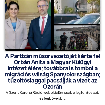
A Partizán műsorvezetőjét kérte fel
Orbán Anita a Magyar Külügyi
Intézet élére; továbbra is tombol a
migrációs válság Spanyolországban;
tűzoltóslaggal pacsálják a vizet az
Ozorán
A Szent Korona Rádió weboldalán csak a legfontosabb
és legbővebb ...