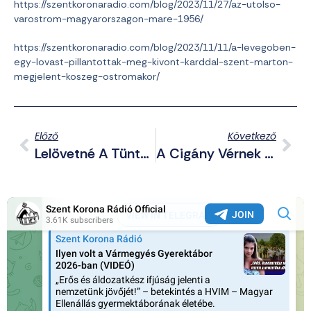
https://szentkoronaradio.com/blog/2023/11/27/az-utolso-
varostrom-magyarorszagon-mare-1956/
https://szentkoronaradio.com/blog/2023/11/11/a-levegoben-
egy-lovast-pillantottak-meg-kivont-karddal-szent-marton-
megjelent-koszeg-ostromakor/
Előző
Következő
Lelövetné A Tüntető Íreket A Migráns Írországi Politikus
A Cigány Vérnek Nem Lehet Parancsolni – Kétszer Elfogták Azonban Mindkét Alkalom Után Újra Lopni Indult