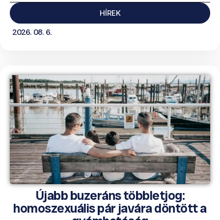
HÍREK
2026. 08. 6.
Újabb buzeráns többletjog:
homoszexuális pár javára döntött a