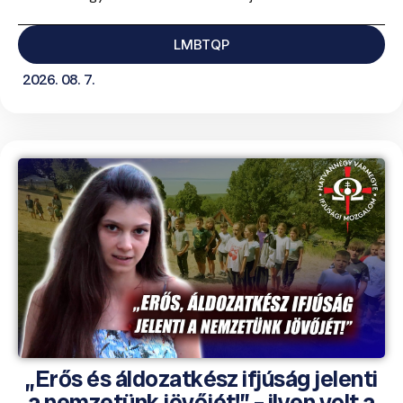
LMBTQP
2026. 08. 7.
„Erős és áldozatkész ifjúság jelenti
a nemzetünk jövőjét!” – ilyen volt a