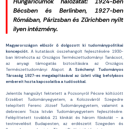
Hungaricumok hálózatát: 1924-ben
Bécsben és Berlinben, 1927-ben
Rómában, Párizsban és Zürichben nyílt
ilyen intézmény.
Magyarországon először ő dolgozott ki tudománypolitikai
koncepciót.
A kutatások összehangolt fejlesztésére 1930-
ban létrehozta az Országos Természettudományi Tanácsot,
az anyagi támogatás biztosítására az Országos
Természettudományi Alapot.
A Széchenyi Tudományos
Társaság 1927-es megalapításával az üzleti világ befolyásos
embereit hozta kapcsolatba a tudósokkal.
Jelentős hangsúlyt fektetett a Pozsonyról Pécsre költözött
Erzsébet Tudományegyetem, a Kolozsvárról Szegedre
telepített Ferenc József Tudományegyetem, valamint a
debreceni Tisza István Tudományegyetem fejlesztésére.
Felépíttetett továbbá 21 klinikát és három főiskolát – a
testnevelésit Budapesten, az erdészetit Szegeden és