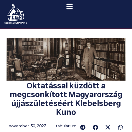
Oktatással küzdött a
megcsonkított Magyarország
újjászületéséért Klebelsberg
Kuno
november 30, 2023
tabularium