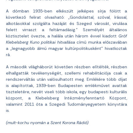
A dómban 1935-ben elkészült jelképes sírja fölött a
következő felirat olvasható: „Gondolattal, szóval, írással,
alkotásokkal szolgálta hazáját és Szeged városát, virulása
felett virraszt a feltámadásig.” Személyét általános
köztisztelet övezte, a halála után három évvel kiadott
Gróf
Klebelsberg Kuno politikai hitvallása
című munka előszavában
a „legnagyobb álmú magyar kultúrpolitikusként” hivatkoztak
rá.
A második világháborút követően részben elítélték, részben
elhallgatták tevékenységét, szellemi rehabilitációja csak a
rendszerváltás után valósulhatott meg. Emlékére több díjat
is alapítottak, 1939-ben Budapesten emlékművet avattak
tiszteletére, nevét viseli több iskola, egy budapesti kulturális
központ, a Klebelsberg Intézményfenntartó Központ,
valamint 2011 óta a Szegedi Tudományegyetem könyvtára
is.
(mult-kor.hu nyomán a Szent Korona Rádió)