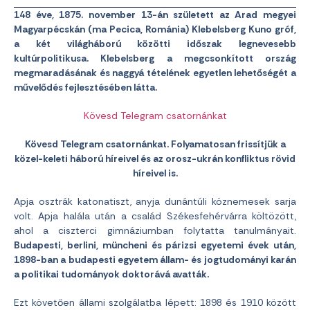
148 éve, 1875. november 13-án született az Arad megyei
Magyarpécskán (ma Pecica, Románia) Klebelsberg Kuno gróf,
a két világháború közötti időszak legnevesebb
kultúrpolitikusa. Klebelsberg a megcsonkított ország
megmaradásának és naggyá tételének egyetlen lehetőségét a
művelődés fejlesztésében látta.
Kövesd Telegram csatornánkat
Kövesd Telegram csatornánkat. Folyamatosan frissítjük a
közel-keleti háború híreivel és az orosz-ukrán konfliktus rövid
híreivel is.
Apja osztrák katonatiszt, anyja dunántúli köznemesek sarja
volt. Apja halála után a család Székesfehérvárra költözött,
ahol a ciszterci gimnáziumban folytatta tanulmányait.
Budapesti, berlini, müncheni és párizsi egyetemi évek után,
1898-ban a budapesti egyetem állam- és jogtudományi karán
a politikai tudományok doktorává avatták.
Ezt követően állami szolgálatba lépett: 1898 és 1910 között