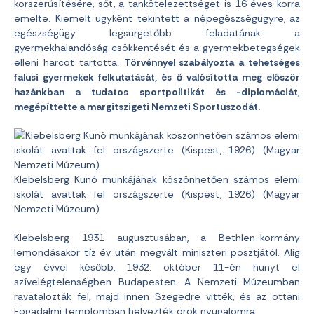
korszerűsítésére, sőt, a tankötelezettséget is 16 éves korra
emelte. Kiemelt ügyként tekintett a népegészségügyre, az
egészségügy legsürgetőbb feladatának a
gyermekhalandóság csökkentését és a gyermekbetegségek
elleni harcot tartotta.
Törvénnyel szabályozta a tehetséges
falusi gyermekek felkutatását, és ő valósította meg először
hazánkban a tudatos sportpolitikát és -diplomáciát,
megépíttette a margitszigeti Nemzeti Sportuszodát.
Klebelsberg Kunó munkájának köszönhetően számos elemi
iskolát avattak fel országszerte (Kispest, 1926) (Magyar
Nemzeti Múzeum)
Klebelsberg 1931 augusztusában, a Bethlen-kormány
lemondásakor tíz év után megvált miniszteri posztjától. Alig
egy évvel később, 1932. október 11-én hunyt el
szívelégtelenségben Budapesten. A Nemzeti Múzeumban
ravatalozták fel, majd innen Szegedre vitték, és az ottani
Fogadalmi templomban helyezték örök nyugalomra.