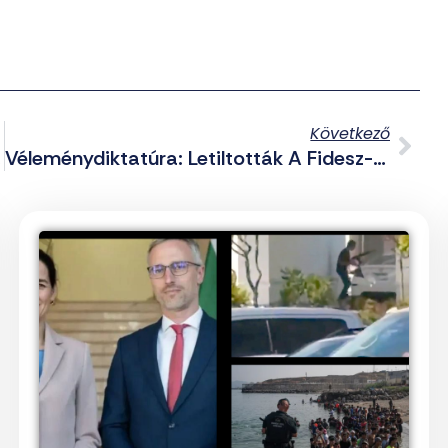
Következő
doltak
Véleménydiktatúra: Letiltották A Fidesz-Közeli Pesti Srácok Facebook Oldalát