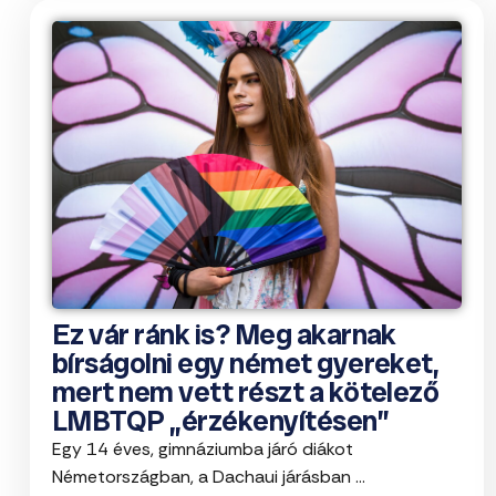
Ez vár ránk is? Meg akarnak
bírságolni egy német gyereket,
mert nem vett részt a kötelező
LMBTQP „érzékenyítésen”
Egy 14 éves, gimnáziumba járó diákot
Németországban, a Dachaui járásban ...