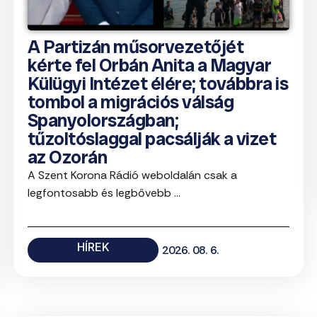
A Partizán műsorvezetőjét
kérte fel Orbán Anita a Magyar
Külügyi Intézet élére; továbbra is
tombol a migrációs válság
Spanyolországban;
tűzoltóslaggal pacsálják a vizet
az Ozorán
A Szent Korona Rádió weboldalán csak a
legfontosabb és legbővebb ...
HÍREK
2026. 08. 6.