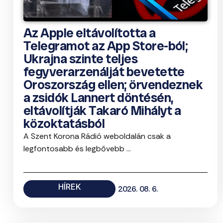
Az Apple eltávolította a
Telegramot az App Store-ból;
Ukrajna szinte teljes
fegyverarzenálját bevetette
Oroszország ellen; örvendeznek
a zsidók Lannert döntésén,
eltávolítják Takaró Mihályt a
közoktatásból
A Szent Korona Rádió weboldalán csak a
legfontosabb és legbővebb ...
HÍREK
2026. 08. 6.