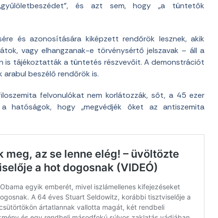
 „gyűlöletbeszédet”, és azt sem, hogy „a tüntetők
.
sére és azonosítására kiképzett rendőrök lesznek, akik
kátok, vagy elhangzanak-e törvénysértő jelszavak – áll a
n is tájékoztatták a tüntetés részvevőit. A demonstrációt
k arabul beszélő rendőrök is.
loszemita felvonulókat nem korlátozzák, sőt, a 45 ezer
k a hatóságok, hogy „megvédjék őket az antiszemita