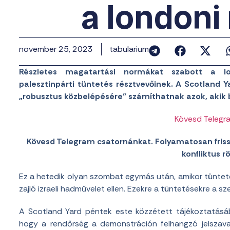
a londoni
november 25, 2023
tabularium
Részletes magatartási normákat szabott a lo
palesztinpárti tüntetés résztvevőinek. A Scotland 
„robusztus közbelépésére” számíthatnak azok, akik 
Kövesd Telegr
Kövesd Telegram csatornánkat. Folyamatosan frissít
konfliktus rö
Ez a hetedik olyan szombat egymás után, amikor tüntet
zajló izraeli hadművelet ellen. Ezekre a tüntetésekre a 
A Scotland Yard péntek este közzétett tájékoztatásáb
hogy a rendőrség a demonstráción felhangzó jelszavak