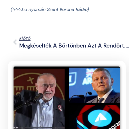
(444.hu nyomán Szent Korona Rádió)
Előző
Megkéselték A Börtönben Azt A Rendőrt, Akit George Floyd Megölésével Vá