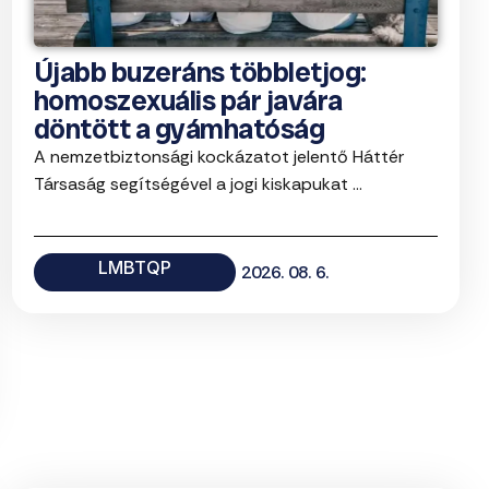
Újabb buzeráns többletjog:
homoszexuális pár javára
döntött a gyámhatóság
A nemzetbiztonsági kockázatot jelentő Háttér
Társaság segítségével a jogi kiskapukat ...
LMBTQP
2026. 08. 6.