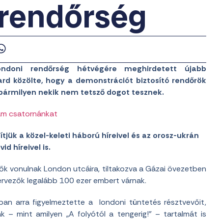
 rendőrség
ndoni rendőrség hétvégére meghirdetett újabb
Yard közölte, hogy a demonstrációt biztosító rendőrök
bármilyen nekik nem tetsző dogot tesznek.
am csatornánkat
jük a közel-keleti háború híreivel és az orosz-ukrán
vid híreivel is.
ők vonulnak London utcáira, tiltakozva a Gázai övezetben
szervezők legalább 100 ezer embert várnak.
an arra figyelmeztette a londoni tüntetés résztvevőit,
 – mint amilyen „A folyótól a tengerig!” – tartalmát is