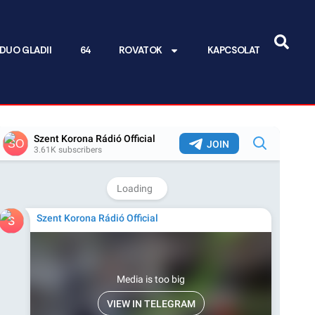
DUO GLADII
64
ROVATOK
KAPCSOLAT