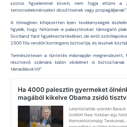
szoros figyelemmel követi, nem fogja eltűrni a
terrorcselekményeket dicsőítsenek vagy propagáljanak”
A tömegben kifejezetten ilyen tevékenységek észlelé
figyelik, hogy feltűnnek-e palesztinokat támogató pla
Scotland Yard figyelmeztetésében, de erről szórólapoko
1500 fős rendőri kontingens biztosítja, és lesznek köztü
Természetesen a tüntetés másnapján megrendezett, fi
résztvevő számára külön védelmet is biztosítana
támadásoktól”.