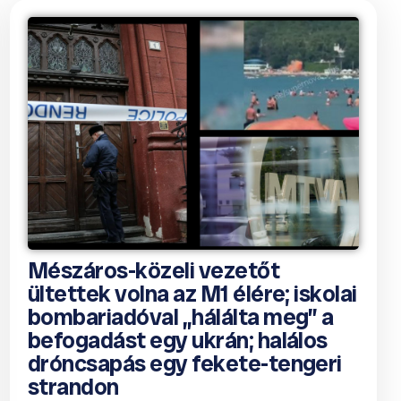
Mészáros-közeli vezetőt
ültettek volna az M1 élére; iskolai
bombariadóval „hálálta meg” a
befogadást egy ukrán; halálos
dróncsapás egy fekete-tengeri
strandon