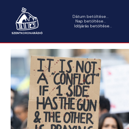
Dátum betöltése...
Nap betöltése...
Időjárás betöltése...