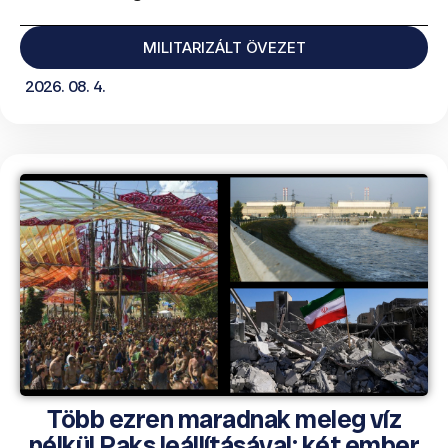
MILITARIZÁLT ÖVEZET
2026. 08. 4.
Több ezren maradnak meleg víz
nélkül Paks leállításával; két ember