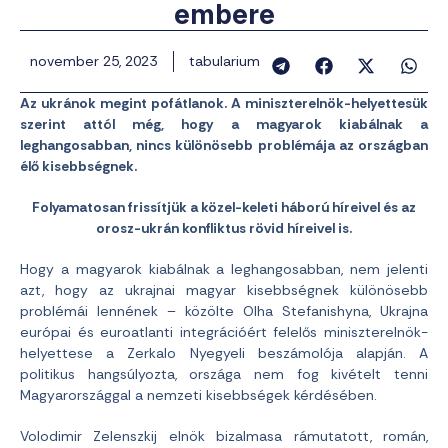
embere
november 25, 2023
tabularium
Az ukránok megint pofátlanok. A miniszterelnök-helyettesük
szerint attól még, hogy a magyarok kiabálnak a
leghangosabban, nincs különösebb problémája az országban
élő kisebbségnek.
Folyamatosan frissítjük a közel-keleti háború híreivel és az
orosz-ukrán konfliktus rövid híreivel is.
Hogy a magyarok kiabálnak a leghangosabban, nem jelenti
azt, hogy az ukrajnai magyar kisebbségnek különösebb
problémái lennének – közölte Olha Stefanishyna, Ukrajna
európai és euroatlanti integrációért felelős miniszterelnök-
helyettese a Zerkalo Nyegyeli beszámolója alapján. A
politikus hangsúlyozta, országa nem fog kivételt tenni
Magyarországgal a nemzeti kisebbségek kérdésében.
Volodimir Zelenszkij elnök bizalmasa rámutatott, román,