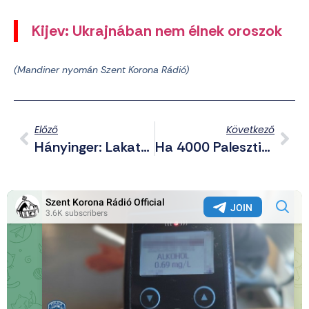
Kijev: Ukrajnában nem élnek oroszok
(Mandiner nyomán Szent Korona Rádió)
Előző
Következő
Hányinger: Lakatos Márk Szivárványszínű Szoknyában, Menyasszonynak Öltözve Vonaglott Budapesten
Ha 4000 Palesztin Gyermeket Ölnénk Meg, Az Se Lenne Elég! – Üvöltözte Magából Kikelve Obama Zsidó Tisztviselője A Hot Dogosnak (VIDEÓ)