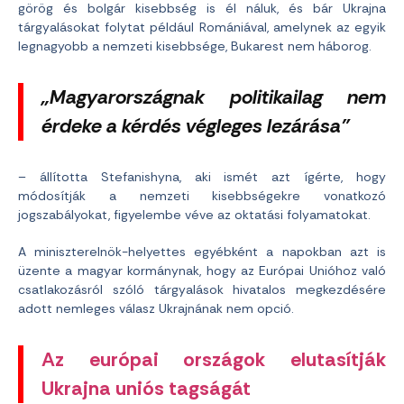
görög és bolgár kisebbség is él náluk, és bár Ukrajna
tárgyalásokat folytat például Romániával, amelynek az egyik
legnagyobb a nemzeti kisebbsége, Bukarest nem háborog.
„Magyarországnak politikailag nem
érdeke a kérdés végleges lezárása”
– állította Stefanishyna, aki ismét azt ígérte, hogy
módosítják a nemzeti kisebbségekre vonatkozó
jogszabályokat, figyelembe véve az oktatási folyamatokat.
A miniszterelnök-helyettes egyébként a napokban azt is
üzente a magyar kormánynak, hogy az Európai Unióhoz való
csatlakozásról szóló tárgyalások hivatalos megkezdésére
adott nemleges válasz Ukrajnának nem opció.
Az európai országok elutasítják
Ukrajna uniós tagságát