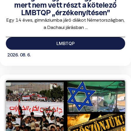
mert nem vett részt a kötelező
LMBTQP „érzékenyítésen”
Egy 14 éves, gimnáziumba járó diákot Németországban,
a Dachaui járásban ...
LMBTQP
2026. 08. 6.