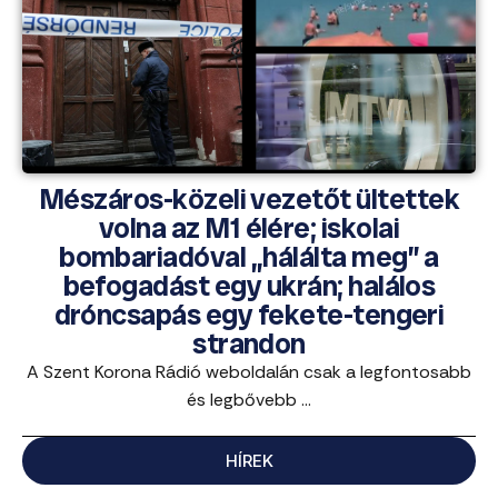
Mészáros-közeli vezetőt ültettek
volna az M1 élére; iskolai
bombariadóval „hálálta meg” a
befogadást egy ukrán; halálos
dróncsapás egy fekete-tengeri
strandon
A Szent Korona Rádió weboldalán csak a legfontosabb
és legbővebb ...
HÍREK