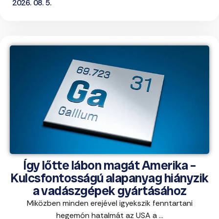
2026. 08. 5.
Így lőtte lábon magát Amerika –
Kulcsfontosságú alapanyag hiányzik
a vadászgépek gyártásához
Miközben minden erejével igyekszik fenntartani
hegemón hatalmát az USA a ...