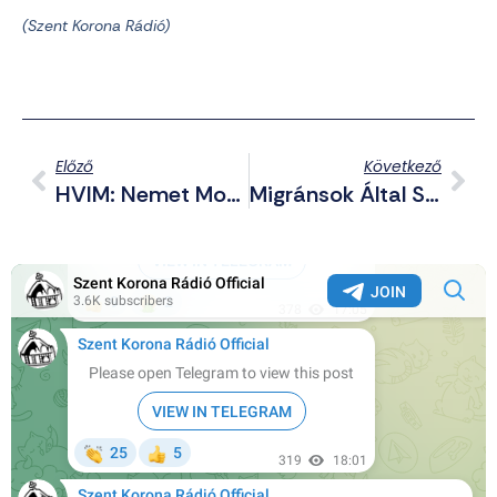
(Szent Korona Rádió)
Előző
Következő
HVIM: Nemet Mondunk A Cionista Propagandára, Elítéljük A Gázai Népirtást!
Migránsok Által Szétvert Rendőrautók Tömege Áll A Határon