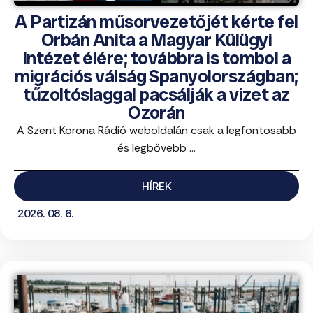
A Partizán műsorvezetőjét kérte fel
Orbán Anita a Magyar Külügyi
Intézet élére; továbbra is tombol a
migrációs válság Spanyolországban;
tűzoltóslaggal pacsálják a vizet az
Ozorán
A Szent Korona Rádió weboldalán csak a legfontosabb
és legbővebb ...
HÍREK
2026. 08. 6.