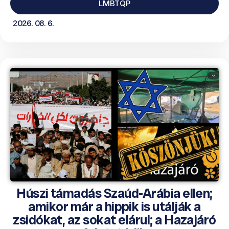
LMBTQP
2026. 08. 6.
Húszi támadás Szaúd-Arábia ellen;
amikor már a hippik is utálják a
zsidókat, az sokat elárul; a Hazajáró