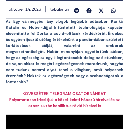
október 14, 2023
tabularium
Az Egy vármegyés lány vlogok legújabb adásában Karikó
Katalin és Nobel-díjjal kitüntetett technológiája kapcsán
elevenítette fel Dorka a covid-oltások kérdéskörét. Érdekes
és egyben ijesztő utólag értékelnünk a pandémiában született
korlátozások célját, valamint az emberek
megvezethetőségét. Habár mindnyájan egyetértünk abban,
hogy az egészség az egyik legfontosabb dolog az életünkben,
de vajon akkor is megéri egészségesnek maradnunk, hogyha
nem tudunk semmi olyat tenni a világban, amit helyesnek
éreznénk? Nektek az egészségetek vagy a szabadságotok a
fontosabb?
KÖVESSÉTEK TELEGRAM CSATORNÁNKAT,
Folyamatosan frissítjük a közel-keleti háború híreivel és az
orosz-ukrán konfliktus rövid híreivel is