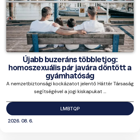
Újabb buzeráns többletjog:
homoszexuális pár javára döntött a
gyámhatóság
A nemzetbiztonsági kockázatot jelentő Háttér Társaság
segítségével a jogi kiskapukat ...
LMBTQP
2026. 08. 6.