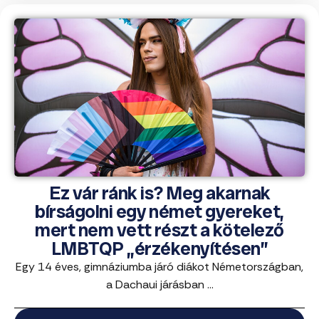
Ez vár ránk is? Meg akarnak
bírságolni egy német gyereket,
mert nem vett részt a kötelező
LMBTQP „érzékenyítésen”
Egy 14 éves, gimnáziumba járó diákot Németországban,
a Dachaui járásban ...