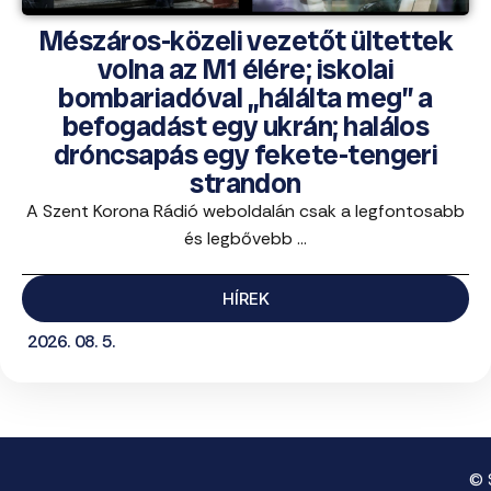
Mészáros-közeli vezetőt ültettek
volna az M1 élére; iskolai
bombariadóval „hálálta meg” a
befogadást egy ukrán; halálos
dróncsapás egy fekete-tengeri
strandon
A Szent Korona Rádió weboldalán csak a legfontosabb
és legbővebb ...
HÍREK
2026. 08. 5.
© 