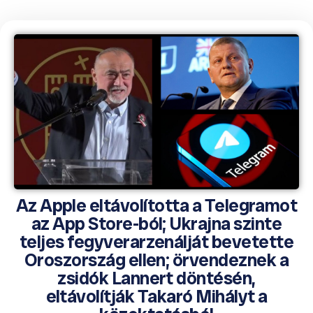
Az Apple eltávolította a Telegramot
az App Store-ból; Ukrajna szinte
teljes fegyverarzenálját bevetette
Oroszország ellen; örvendeznek a
zsidók Lannert döntésén,
eltávolítják Takaró Mihályt a