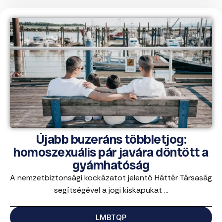
Újabb buzeráns többletjog:
homoszexuális pár javára döntött a
gyámhatóság
A nemzetbiztonsági kockázatot jelentő Háttér Társaság
segítségével a jogi kiskapukat ...
LMBTQP