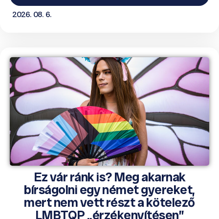
2026. 08. 6.
Ez vár ránk is? Meg akarnak
bírságolni egy német gyereket,
mert nem vett részt a kötelező
LMBTQP „érzékenyítésen”