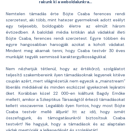
rakunk ki a weboldalunkra…
Nemtelen támadás érte Böjte Csaba ferences rendi
szerzetest, aki több, mint hatezer gyermeknek adott esélyt
egy teljesebb, boldogabb életre az elmúlt három
évtizedben. A baloldali média kritikán aluli vádakkal illeti
Böjte Csaba, ferences rendi szerzetest. Egyre többen és
egyre hangosabban harsogják azokat a koholt vádakat.
Mindent meg akarnak tenni, hogy Csaba testvér 30 éves
munkáját tegyék semmissé karaktergyilkosságukkal.
Nem nézhetjük tétlenül, hogy az értékőrző, szolgálatot
teljesítő szakembereink ilyen támadásoknak legyenek kitéve
csupán azért, mert világnézetük nem egyezik a „mainstream”
liberális médiáéval és minden eszközzel igyekeznek lejáratni
őket. Korábban közel 22 000-en kiálltunk Bagdy Emőke
mellett, amikor a Szkeptikus Társaságtól érkező támadásokat
kellett visszavernie. Legalább ilyen fontos, hogy most Böjte
Csaba testvér mellé álljunk! Itt az idő, hogy ismét
összefogjunk, és támogatásunkról biztosítsuk Csaba
testvért! Ne hagyjuk, hogy a támadások és az alaptalan
vádak megtörjék a lelkesedését és szolgálatát!