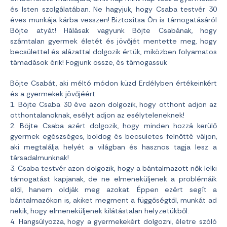
és Isten szolgálatában. Ne hagyjuk, hogy Csaba testvér 30
éves munkája kárba vesszen! Biztosítsa Ön is támogatásáról
Böjte atyát! Hálásak vagyunk Böjte Csabának, hogy
számtalan gyermek életét és jövőjét mentette meg, hogy
becsülettel és alázattal dolgozik értük, miközben folyamatos
támadások érik! Fogjunk össze, és támogassuk
Böjte Csabát, aki méltó módon küzd Erdélyben értékeinkért
és a gyermekek jövőjéért:
1. Böjte Csaba 30 éve azon dolgozik, hogy otthont adjon az
otthontalanoknak, esélyt adjon az esélyteleneknek!
2. Böjte Csaba azért dolgozik, hogy minden hozzá kerülő
gyermek egészséges, boldog és becsületes felnőtté váljon,
aki megtalálja helyét a világban és hasznos tagja lesz a
társadalmunknak!
3. Csaba testvér azon dolgozik, hogy a bántalmazott nők lelki
támogatást kapjanak, de ne elmeneküljenek a problémáik
elől, hanem oldják meg azokat. Éppen ezért segít a
bántalmazókon is, akiket megment a függőségtől, munkát ad
nekik, hogy elmeneküljenek kilátástalan helyzetükből.
4. Hangsúlyozza, hogy a gyermekekért dolgozni, életre szóló