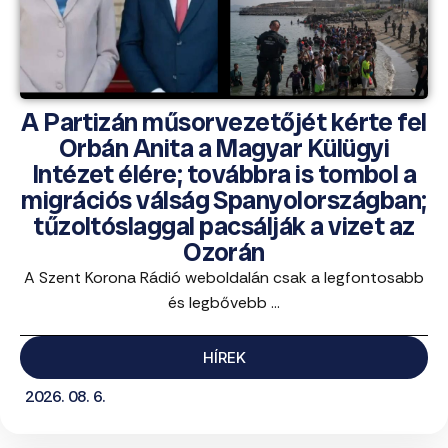
A Partizán műsorvezetőjét kérte fel
Orbán Anita a Magyar Külügyi
Intézet élére; továbbra is tombol a
migrációs válság Spanyolországban;
tűzoltóslaggal pacsálják a vizet az
Ozorán
A Szent Korona Rádió weboldalán csak a legfontosabb
és legbővebb ...
HÍREK
2026. 08. 6.