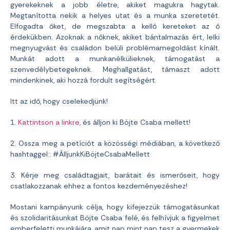
gyerekeknek a jobb életre, akiket magukra hagytak.
Megtanította nekik a helyes utat és a munka szeretetét.
Elfogadta őket, de megszabta a kellő kereteket az ő
érdekükben. Azoknak a nőknek, akiket bántalmazás ért, lelki
megnyugvást és családon belüli problémamegoldást kínált.
Munkát adott a munkanélkülieknek, támogatást a
szenvedélybetegeknek. Meghallgatást, támaszt adott
mindenkinek, aki hozzá fordult segítségért.
Itt az idő, hogy cselekedjünk!
1.
Kattintson a linkre,
és álljon ki Böjte Csaba mellett!
2. Ossza meg a petíciót a közösségi médiában, a következő
hashtaggel:: #ÁlljunkKiBöjteCsabaMellett
3. Kérje meg családtagjait, barátait és ismerőseit, hogy
csatlakozzanak ehhez a fontos kezdeményezéshez!
Mostani kampányunk célja, hogy kifejezzük támogatásunkat
és szolidaritásunkat Böjte Csaba felé, és felhívjuk a figyelmet
emberfeletti munkájára, amit nap mint nap tesz a gyermekek