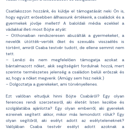
Csatlakozzon hozzánk, és küldje el támogatását neki Ön is,
hogy együtt erősebben állhassunk értékeink, a családok és a
gyermekek jövője mellett! A baloldali média ezekkel a
vádakkal illeti most Böjte atyát:
– Otthonaiban rendszeresen abuzálták a gyermekeket, a
nevelők ütötték-verték őket és szexuális visszaélés is
történt, amiről Csaba testvér tudott, de ellene semmit nem
tett.
– Lenézi és nem megfelelően támogatja azokat a
bántalmazott nőket, akik segítségért fordulnak hozzá, mert
szerinte természetes jelenség a családon belüli erőszak és
az, hogy a nőket megverik. (Amúgy sem hisz nekik.)
– Dolgoztatja a gyerekeket, ami törvényellenes.
Ezt valóban eltudjuk hinni Böjte Csabáról? Egy olyan
ferences rendi szerzetesről, aki életét Isten kezébe és
szolgálatába ajánlotta? Egy olyan emberről, aki gyerekek
ezreinek segített akkor, mikor más lemondott róluk? Egy
olyan segítőről, aki esélyt adott az esélyteleneknek?
Valójában Csaba testvér esélyt adott azoknak a