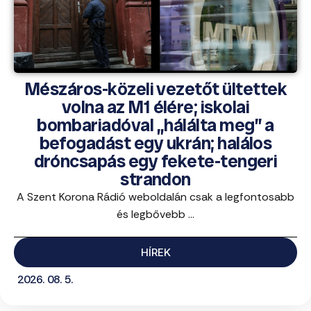
Mészáros-közeli vezetőt ültettek
volna az M1 élére; iskolai
bombariadóval „hálálta meg” a
befogadást egy ukrán; halálos
dróncsapás egy fekete-tengeri
strandon
A Szent Korona Rádió weboldalán csak a legfontosabb
és legbővebb ...
HÍREK
2026. 08. 5.