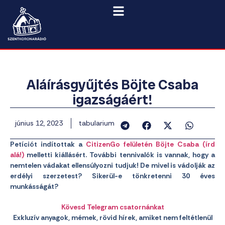
Aláírásgyűjtés Böjte Csaba
igazságáért!
június 12, 2023
tabularium
Petíciót indítottak a
CitizenGo felületén Böjte Csaba (írd
alá!)
melletti kiállásért. További tennivalók is vannak, hogy a
nemtelen vádakat ellensúlyozni tudjuk! De mivel is vádolják az
erdélyi szerzetest? Sikerül-e tönkretenni 30 éves
munkásságát?
Kövesd Telegram csatornánkat
Exkluzív anyagok, mémek, rövid hírek, amiket nem feltétlenül