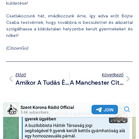
küldetése!
Csatlakozzunk hát, imádkozzunk érte, így adva erőt Böjte
Csaba testvérnek, hogy továbbra is becsülettel és alázattal
szolgálhassa a kilátástalan helyzetbe került gyermekeket és
nőket!
(CitizenGo)
Előző
Következő
Amikor A Tudás Életet Ment: 40 Napon Át Életben Maradt A Dzsungelben 4 Gyermek, Köztük Egy Egyéves
A Manchester City-Ben Nevelkedő, Wolfsburgban Focizó Migráns Homofób