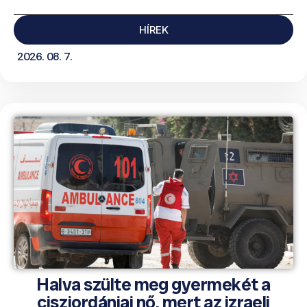
HÍREK
2026. 08. 7.
Halva szülte meg gyermekét a
ciszjordániai nő, mert az izraeli