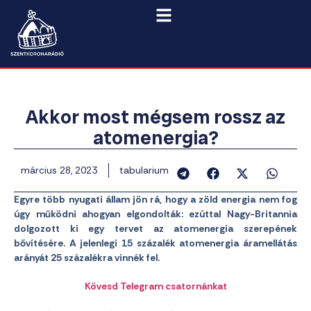
Akkor most mégsem rossz az
atomenergia?
március 28, 2023
tabularium
Egyre több nyugati állam jön rá, hogy a zöld energia nem fog
úgy működni ahogyan elgondolták: ezúttal Nagy-Britannia
dolgozott ki egy tervet az atomenergia szerepének
bővítésére. A jelenlegi 15 százalék atomenergia áramellátás
arányát 25 százalékra vinnék fel.
Kövesd Telegram csatornánkat