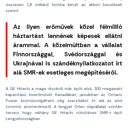
összesen 1,8 milliárd fontba került az akkori becslések
szerint.
Az ilyen erőművek közel félmillió
háztartást lennének képesek ellátni
árammal. A közelmúltban a vállalat
Finnországgal, Svédországgal és
Ukrajnával is szándéknyilatkozatot írt
alá SMR-ek esetleges megépítéséről.
A GE Hitachi a maga részéről már építi első, 300 megawatt
kapacitású kiserőművét Kanadában, januárban az Ontario
Power közműszolgáltató cég szerződést írt alá az első
torontói atomerőműről. A lengyel Orlen olajvállalat szintén
tervezi, hogy néhány GE Hitachi vízhűtéses SMR-t épít
Lengyelországban.