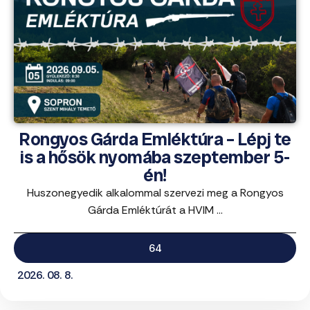
Rongyos Gárda Emléktúra – Lépj te
is a hősök nyomába szeptember 5-
én!
Huszonegyedik alkalommal szervezi meg a Rongyos
Gárda Emléktúrát a HVIM ...
64
2026. 08. 8.