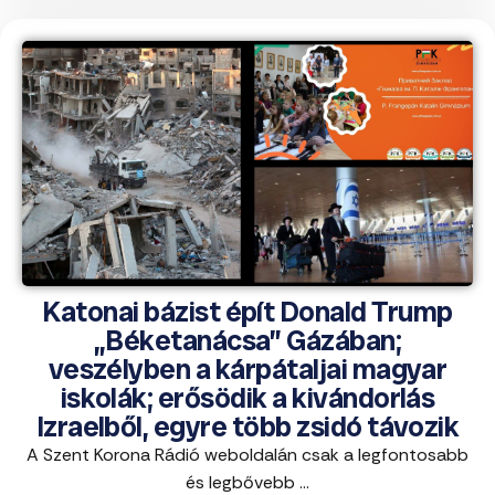
Katonai bázist épít Donald Trump
„Béketanácsa” Gázában;
veszélyben a kárpátaljai magyar
iskolák; erősödik a kivándorlás
Izraelből, egyre több zsidó távozik
A Szent Korona Rádió weboldalán csak a legfontosabb
és legbővebb ...