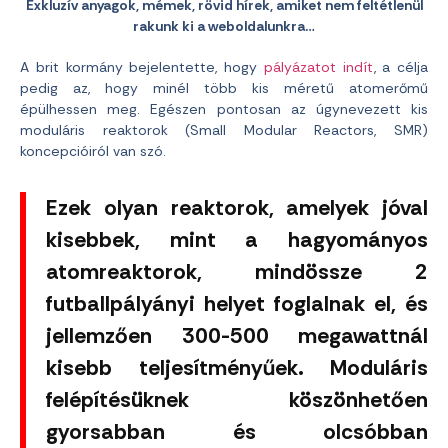
Exkluzív anyagok, mémek, rövid hírek, amiket nem feltétlenül
rakunk ki a weboldalunkra…
A brit kormány bejelentette, hogy
pályázatot indít
, a célja
pedig az, hogy minél több kis méretű atomerőmű
épülhessen meg. Egészen pontosan az úgynevezett kis
moduláris reaktorok (Small Modular Reactors, SMR)
koncepcióiról van szó.
Ezek olyan reaktorok, amelyek jóval
kisebbek, mint a hagyományos
atomreaktorok, mindössze 2
futballpályányi helyet foglalnak el, és
jellemzően 300-500 megawattnál
kisebb teljesítményűek. Moduláris
felépítésüknek köszönhetően
gyorsabban és olcsóbban