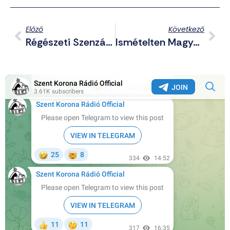
Előző
Következő
Régészeti Szenzáció Székesfehérváron
Ismételten Magyarország Szuverenitását Fenyegeti Ukrajna