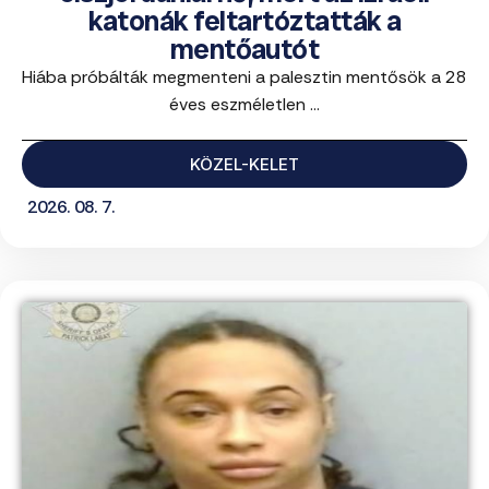
katonák feltartóztatták a
mentőautót
Hiába próbálták megmenteni a palesztin mentősök a 28
éves eszméletlen ...
KÖZEL-KELET
2026. 08. 7.