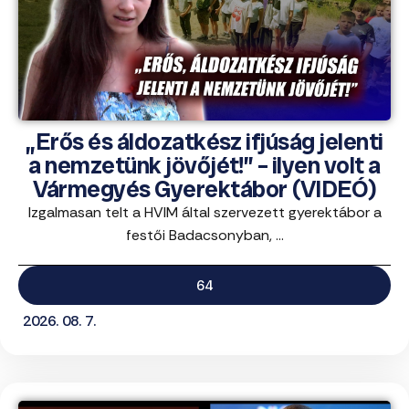
„Erős és áldozatkész ifjúság jelenti
a nemzetünk jövőjét!” – ilyen volt a
Vármegyés Gyerektábor (VIDEÓ)
Izgalmasan telt a HVIM által szervezett gyerektábor a
festői Badacsonyban, ...
64
2026. 08. 7.