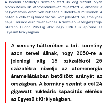
A londoni székhelyű Newcleo start-up cég viszont olyan
ólomhűtéses kis atomerőműveket fejlesztett ki, amelyek a
hagyományos erőművek nukleáris hulladékával működnek. A
héten a vállalat új finanszírozási kört jelentett be, amelynek
célja 1 milliárd euró tőkebevonás. A Newcleo vezérigazgatója,
Stefano Cuono 2050-ig akár négy SMR-t is építene az
Egyesült Királyságban.
A verseny hátterében a brit kormány
azon tervei állnak, hogy 2050-re a
jelenlegi alig 15 százalékról 25
százalékra növelje az atomenergia
áramellátásban betöltött arányát az
országban. A kormány szerint a cél 24
gigawatt nukleáris kapacitás elérése
az Egyesült Királyságban.