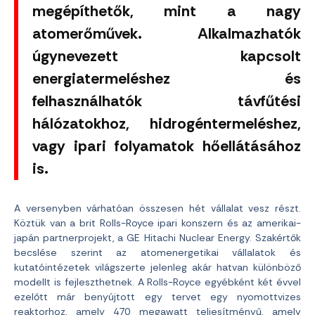
megépíthetők, mint a nagy
atomerőművek. Alkalmazhatók
úgynevezett kapcsolt
energiatermeléshez és
felhasználhatók távfűtési
hálózatokhoz, hidrogéntermeléshez,
vagy ipari folyamatok hőellátásához
is.
A versenyben várhatóan összesen hét vállalat vesz részt.
Köztük van a brit Rolls-Royce ipari konszern és az amerikai-
japán partnerprojekt, a GE Hitachi Nuclear Energy. Szakértők
becslése szerint az atomenergetikai vállalatok és
kutatóintézetek világszerte jelenleg akár hatvan különböző
modellt is fejleszthetnek. A Rolls-Royce egyébként két évvel
ezelőtt már benyújtott egy tervet egy nyomottvizes
reaktorhoz, amely 470 megawatt teljesítményű, amely