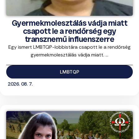
Gyermekmolesztálás vádja miatt
csapott le a rendőrség egy
transznemű influenszerre
Egy ismert LMBTQP-lobbistára csapott le a rendőrség
gyermekmolesztálás vádja miatt. ...
LMBTQP
2026. 08. 7.