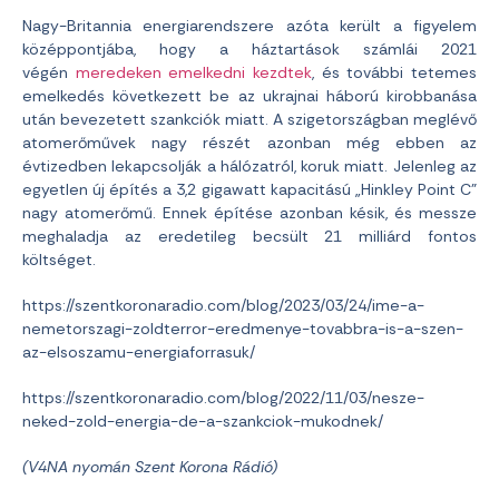
Nagy-Britannia energiarendszere azóta került a figyelem
középpontjába, hogy a háztartások számlái 2021
végén
meredeken emelkedni kezdtek
, és további tetemes
emelkedés következett be az ukrajnai háború kirobbanása
után bevezetett szankciók miatt. A szigetországban meglévő
atomerőművek nagy részét azonban még ebben az
évtizedben lekapcsolják a hálózatról, koruk miatt. Jelenleg az
egyetlen új építés a 3,2 gigawatt kapacitású „Hinkley Point C”
nagy atomerőmű. Ennek építése azonban késik, és messze
meghaladja az eredetileg becsült 21 milliárd fontos
költséget.
https://szentkoronaradio.com/blog/2023/03/24/ime-a-
nemetorszagi-zoldterror-eredmenye-tovabbra-is-a-szen-
az-elsoszamu-energiaforrasuk/
https://szentkoronaradio.com/blog/2022/11/03/nesze-
neked-zold-energia-de-a-szankciok-mukodnek/
(V4NA nyomán Szent Korona Rádió)