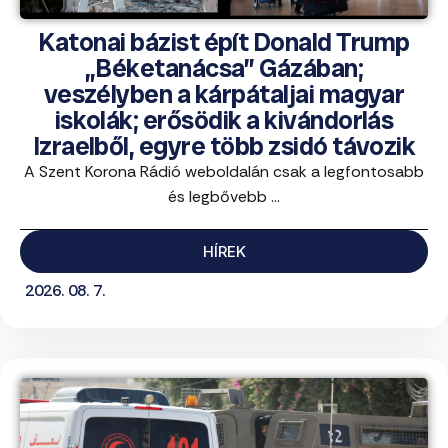
Katonai bázist épít Donald Trump
„Béketanácsa” Gázában;
veszélyben a kárpátaljai magyar
iskolák; erősödik a kivándorlás
Izraelből, egyre több zsidó távozik
A Szent Korona Rádió weboldalán csak a legfontosabb
és legbővebb ...
HÍREK
2026. 08. 7.