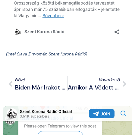
(Intel Slava Z nyomán Szent Korona Rádió)
Előző
Következő
Biden Már Irakot És Ukrajnát Is Keveri, Saját Fiára Még Mindig Nem Emlékszik
Amikor A Védett Állat Lerágja A Védett Növényt