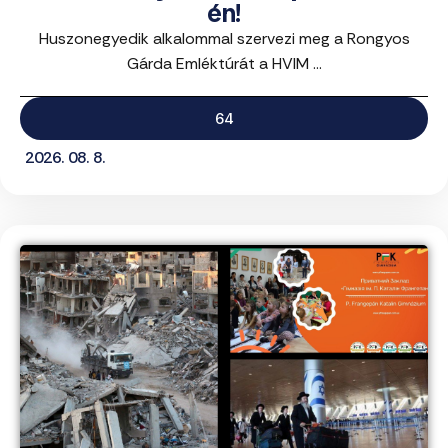
én!
Huszonegyedik alkalommal szervezi meg a Rongyos
Gárda Emléktúrát a HVIM ...
64
2026. 08. 8.