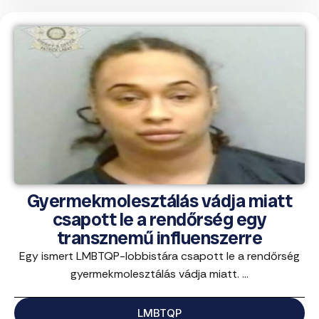
Gyermekmolesztálás vádja miatt
csapott le a rendőrség egy
transznemű influenszerre
Egy ismert LMBTQP-lobbistára csapott le a rendőrség
gyermekmolesztálás vádja miatt. ...
LMBTQP