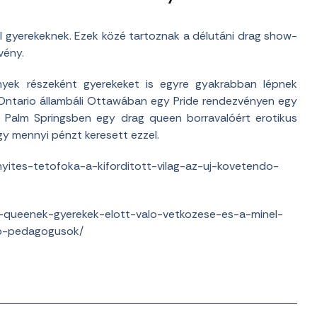
l gyerekeknek. Ezek közé tartoznak a délutáni drag show-
vény.
yek részeként gyerekeket is egyre gyakrabban lépnek
Ontario állambáli Ottawában egy Pride rendezvényen egy
, Palm Springsben egy drag queen borravalóért erotikus
ogy mennyi pénzt keresett ezzel.
yites-tetofoka-a-kiforditott-vilag-az-uj-kovetendo-
-queenek-gyerekek-elott-valo-vetkozese-es-a-minel-
ulo-pedagogusok/