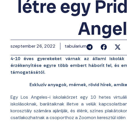
létre egy Pri
Ange
szeptember 26, 2022
tabularium
4-10 éves gyerekeket várnak az állami iskolák 
érzékenyítése egyre több embert háborít fel, és 
támogatásától.
Exkluzív anyagok, mémek, rövid hírek, amik
Egy Los Angeles-i iskolakörzet egy 10 hetes virtu
iskolásoknak, barátaiknak illetve a velük kapcsolatb
korosztály számára ajánlják, és élénk, színes plakátok
csatlakozhatnak a csoporthoz a Zoomon keresztül idén 