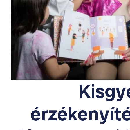
Kisgy
érzékenyít