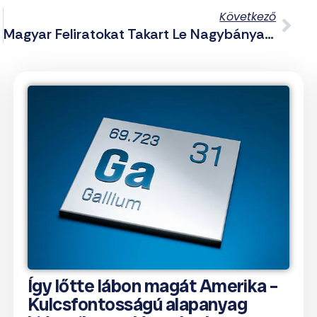
Következő
orszak
Magyar Feliratokat Takart Le Nagybánya Korrupt Román Polgármestere
Így lőtte lábon magát Amerika –
Kulcsfontosságú alapanyag