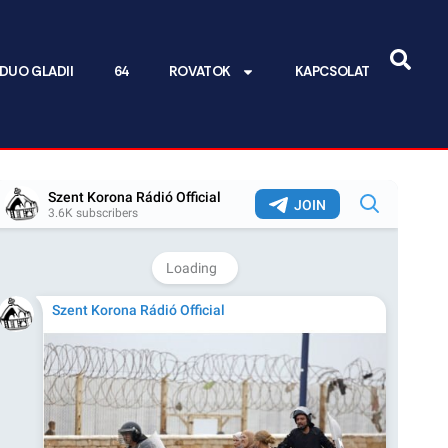
DUO GLADII
64
ROVATOK
KAPCSOLAT