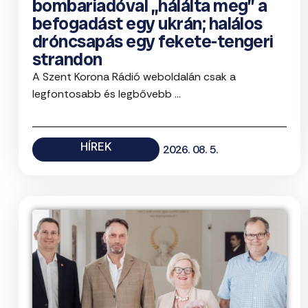
bombariadóval „hálálta meg” a
befogadást egy ukrán; halálos
dróncsapás egy fekete-tengeri
strandon
A Szent Korona Rádió weboldalán csak a
legfontosabb és legbővebb ...
HÍREK
2026. 08. 5.