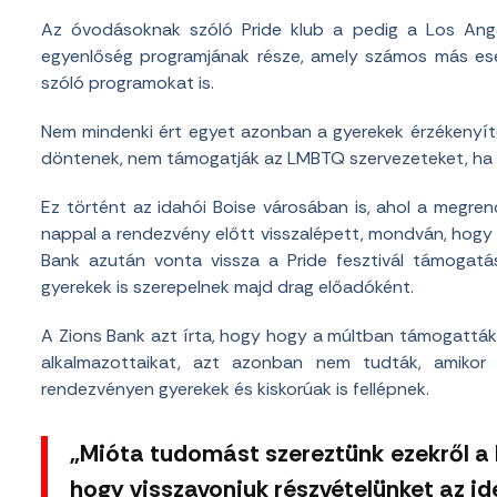
Az óvodásoknak szóló Pride klub a pedig a Los Ange
egyenlőség programjának része, amely számos más ese
szóló programokat is.
Nem mindenki ért egyet azonban a gyerekek érzékenyíté
döntenek, nem támogatják az LMBTQ szervezeteket, ha a
Ez történt az idahói Boise városában is, ahol a megren
nappal a rendezvény előtt visszalépett, mondván, hogy 
Bank azután vonta vissza a Pride fesztivál támogat
gyerekek is szerepelnek majd drag előadóként.
A Zions Bank azt írta, hogy hogy a múltban támogatták
alkalmazottaikat, azt azonban nem tudták, amikor 
rendezvényen gyerekek és kiskorúak is fellépnek.
„Mióta tudomást szereztünk ezekről a 
hogy visszavonjuk részvételünket az id