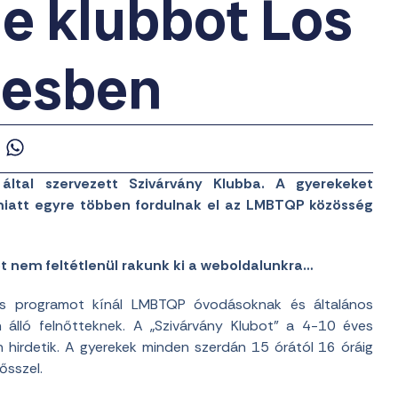
de klubbot Los
lesben
által szervezett Szivárvány Klubba. A gyerekeket
emiatt egyre többen fordulnak el az LMBTQP közösség
et nem feltétlenül rakunk ki a weboldalunkra…
ális programot kínál LMBTQP óvodásoknak és általános
an álló felnőtteknek. A „Szivárvány Klubot” a 4-10 éves
on hirdetik. A gyerekek minden szerdán 15 órától 16 óráig
ősszel.