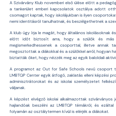
A Szivárvány Klub novemberi első ülése előtt a pedagó
a tankerület emberi kapcsolatok osztálya adott ott
csomagot kaptak, hogy iskolájukban is ilyen csoportokat 
nemi identitásról tanulhatnak, és beszélgethetnek a szexu
A klub úgy írja le magát, hogy általános iskolásoknak é
előtt időt biztosít arra, hogy a szülők és más 
megismerkedhessenek a csoporttal, illetve annak t
megosztottak a diákokkal és a szülőkkel arról, hogyan ha
biztatták őket, hogy nézzék meg az egyik baloldali aktiv
A programot az Out for Safe Schools nevű csoport tá
LMBTQP Center egyik átfogó, zaklatás elleni képzési pro
adminisztrátorokat és az iskolai személyzetet felké
váljanak.
A képzést elvégző iskolai alkalmazottak szivárványos 
hajlandóak beszélni az LMBTQP témákról, és ezáltal 
folyamán az osztálytermen kívül is elérjék a diákokat.