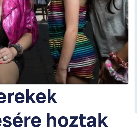
erekek
ésére hoztak