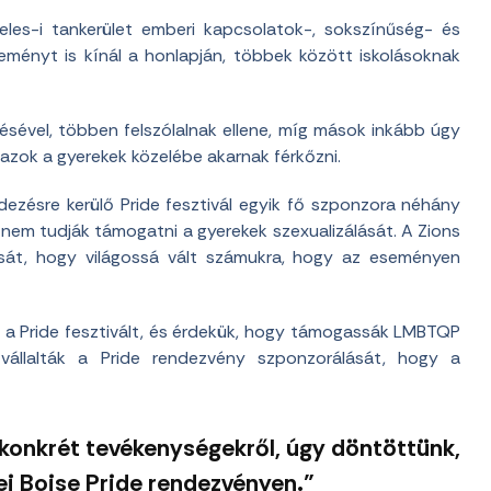
les-i tankerület emberi kapcsolatok-, sokszínűség- és
ményt is kínál a honlapján, többek között iskolásoknak
sével, többen felszólalnak ellene, míg mások inkább úgy
zok a gyerekek közelébe akarnak férkőzni.
dezésre kerülő Pride fesztivál egyik fő szponzora néhány
nem tudják támogatni a gyerekek szexualizálását. A Zions
ását, hogy világossá vált számukra, hogy az eseményen
 a Pride fesztivált, és érdekük, hogy támogassák LMBTQP
vállalták a Pride rendezvény szponzorálását, hogy a
konkrét tevékenységekről, úgy döntöttünk,
ei Boise Pride rendezvényen.”