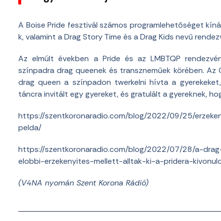
A Boise Pride fesztivál számos programlehetőséget kíná
k, valamint a Drag Story Time és a Drag Kids nevű rendez
Az elmúlt években a Pride és az LMBTQP rendezvén
színpadra drag queenek és transzneműek körében. Az 
drag queen a színpadon twerkelni hívta a gyerekeket
táncra invitált egy gyereket, és gratulált a gyereknek, h
https://szentkoronaradio.com/blog/2022/09/25/erzeken
pelda/
https://szentkoronaradio.com/blog/2022/07/28/a-drag
elobbi-erzekenyites-mellett-alltak-ki-a-pridera-kivon
(V4NA nyomán Szent Korona Rádió)