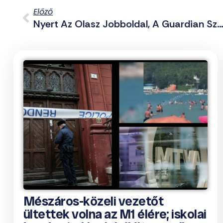
Előző
Nyert Az Olasz Jobboldal, A Guardian Szerint Jön A Második Mussolini K
Mészáros-közeli vezetőt
ültettek volna az M1 élére; iskolai