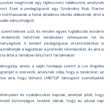
gusokat meghívták egy tájékoztató találkozóra, amelynek
hont. Ezek a pedagógusok egy Szivárvány Klub Starter
indíthassanak a fiatal, általános iskolás diákoknak, ahol a
ális irányultságról.
s szeretteiknek szól, és minden egyes foglalkozás kezdete
érdeklődő felnőttek kérdéseket tehessenek fel, és
ananyagával. A kerület pedagógusai oktatóvideókat is
sználhatják a legjobban a preferált névmásokat, és arra is
ista által a témában készített tartalmakat
mogatja, amely a saját honlapja szerint a Los Angeles
gramját is szervezik, amelynek célja, hogy a tanárokat, az
szítse arra, hogy látható LMBTQP támogató személyekké
jelvényeket és nyakláncokat kapnak, amelyek jelzik, hogy
mobil biztonságos terekké válnak, hogy az iskolai nap