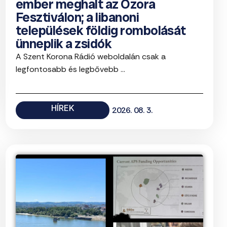
ember meghalt az Ozora
Fesztiválon; a libanoni
települések földig rombolását
ünneplik a zsidók
A Szent Korona Rádió weboldalán csak a
legfontosabb és legbővebb ...
HÍREK
2026. 08. 3.