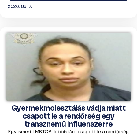
2026. 08. 7.
Gyermekmolesztálás vádja miatt
csapott le a rendőrség egy
transznemű influenszerre
Egy ismert LMBTQP-lobbistára csapott le a rendőrség