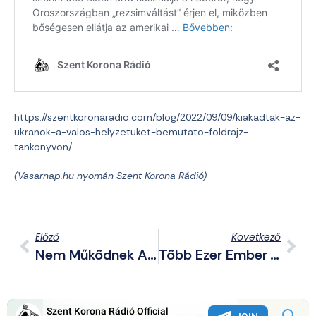
https://szentkoronaradio.com/blog/2022/09/09/kiakadtak-az-
ukranok-a-valos-helyzetuket-bemutato-foldrajz-
tankonyvon/
(Vasarnap.hu nyomán Szent Korona Rádió)
Előző
Következő
Nem Működnek A Szankciók: A Gazprom Idén Megduplázta A Tavalyi Nyereségét
Több Ezer Ember Tüntetett Isztambulban Az LMBTQP-Lobbi Kiszorításának Érdekében