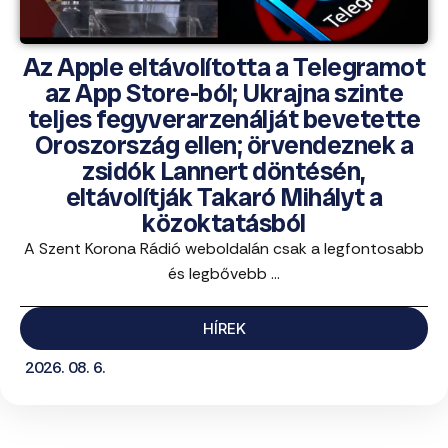
Az Apple eltávolította a Telegramot
az App Store-ból; Ukrajna szinte
teljes fegyverarzenálját bevetette
Oroszország ellen; örvendeznek a
zsidók Lannert döntésén,
eltávolítják Takaró Mihályt a
közoktatásból
A Szent Korona Rádió weboldalán csak a legfontosabb
és legbővebb ...
HÍREK
2026. 08. 6.