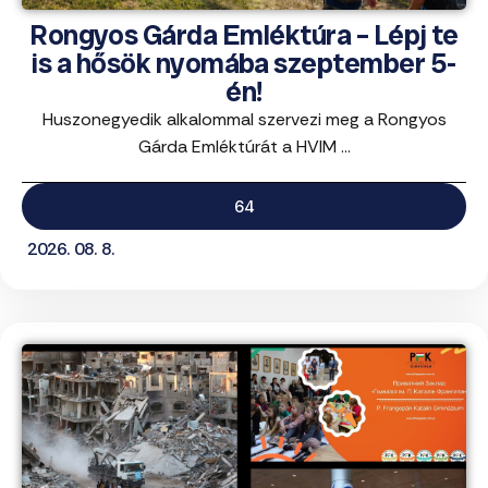
Rongyos Gárda Emléktúra – Lépj te
is a hősök nyomába szeptember 5-
én!
Huszonegyedik alkalommal szervezi meg a Rongyos
Gárda Emléktúrát a HVIM ...
64
2026. 08. 8.