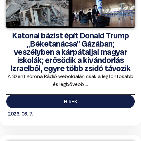
Katonai bázist épít Donald Trump
„Béketanácsa” Gázában;
veszélyben a kárpátaljai magyar
iskolák; erősödik a kivándorlás
Izraelből, egyre több zsidó távozik
A Szent Korona Rádió weboldalán csak a legfontosabb
és legbővebb ...
HÍREK
2026. 08. 7.