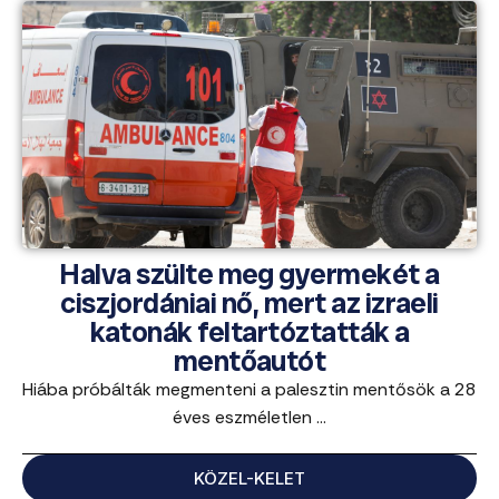
Halva szülte meg gyermekét a
ciszjordániai nő, mert az izraeli
katonák feltartóztatták a
mentőautót
Hiába próbálták megmenteni a palesztin mentősök a 28
éves eszméletlen ...
KÖZEL-KELET