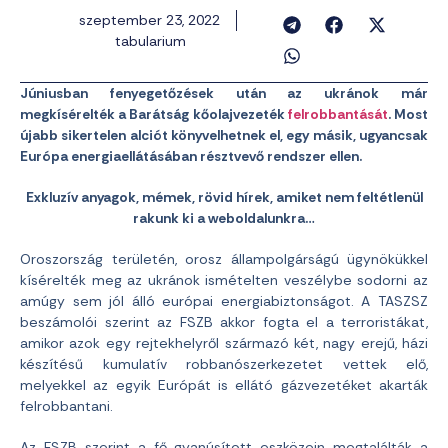
szeptember 23, 2022
tabularium
Júniusban fenyegetőzések után az ukránok már
megkísérelték a Barátság kőolajvezeték
felrobbantását
. Most
újabb sikertelen alciót könyvelhetnek el, egy másik, ugyancsak
Európa energiaellátásában résztvevő rendszer ellen.
Exkluzív anyagok, mémek, rövid hírek, amiket nem feltétlenül
rakunk ki a weboldalunkra…
Oroszország területén, orosz állampolgárságú ügynökükkel
kísérelték meg az ukránok ismételten veszélybe sodorni az
amúgy sem jól álló európai energiabiztonságot. A TASZSZ
beszámolói szerint az FSZB akkor fogta el a terroristákat,
amikor azok egy rejtekhelyről származó két, nagy erejű, házi
készítésű kumulatív robbanószerkezetet vettek elő,
melyekkel az egyik Európát is ellátó gázvezetéket akarták
felrobbantani.
Az FSZB szerint a fő gyanúsított eszközein megtalálták a