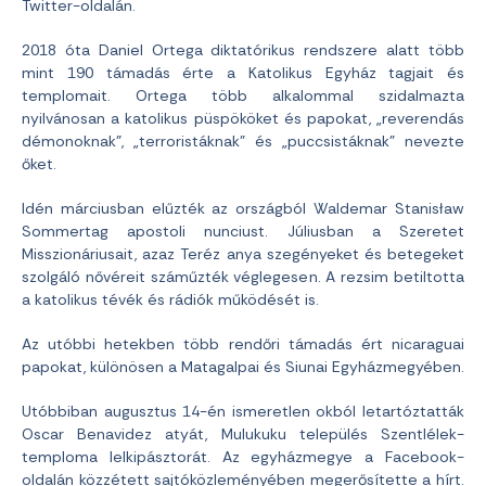
Twitter-oldalán.
2018 óta Daniel Ortega diktatórikus rendszere alatt több
mint 190 támadás érte a Katolikus Egyház tagjait és
templomait. Ortega több alkalommal szidalmazta
nyilvánosan a katolikus püspököket és papokat, „reverendás
démonoknak”, „terroristáknak” és „puccsistáknak” nevezte
őket.
Idén márciusban elűzték az országból Waldemar Stanisław
Sommertag apostoli nunciust. Júliusban a Szeretet
Misszionáriusait, azaz Teréz anya szegényeket és betegeket
szolgáló nővéreit száműzték véglegesen. A rezsim betiltotta
a katolikus tévék és rádiók működését is.
Az utóbbi hetekben több rendőri támadás ért nicaraguai
papokat, különösen a Matagalpai és Siunai Egyházmegyében.
Utóbbiban augusztus 14-én ismeretlen okból letartóztatták
Oscar Benavidez atyát, Mulukuku település Szentlélek-
temploma lelkipásztorát. Az egyházmegye a Facebook-
oldalán közzétett sajtóközleményében megerősítette a hírt.