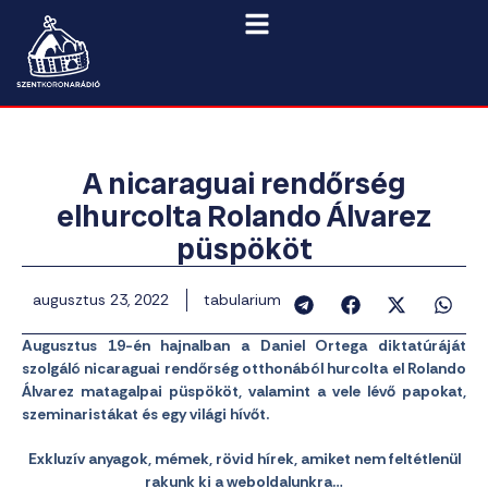
A nicaraguai rendőrség
elhurcolta Rolando Álvarez
püspököt
augusztus 23, 2022
tabularium
Augusztus 19-én hajnalban a Daniel Ortega diktatúráját
szolgáló nicaraguai rendőrség otthonából hurcolta el Rolando
Álvarez matagalpai püspököt, valamint a vele lévő papokat,
szeminaristákat és egy világi hívőt.
Exkluzív anyagok, mémek, rövid hírek, amiket nem feltétlenül
rakunk ki a weboldalunkra…