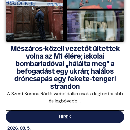
Mészáros-közeli vezetőt ültettek
volna az M1 élére; iskolai
bombariadóval „hálálta meg” a
befogadást egy ukrán; halálos
dróncsapás egy fekete-tengeri
strandon
A Szent Korona Rádió weboldalán csak a legfontosabb
és legbővebb ...
HÍREK
2026. 08. 5.