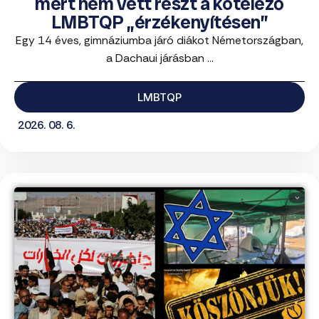
mert nem vett részt a kötelező
LMBTQP „érzékenyítésen”
Egy 14 éves, gimnáziumba járó diákot Németországban,
a Dachaui járásban ...
LMBTQP
2026. 08. 6.