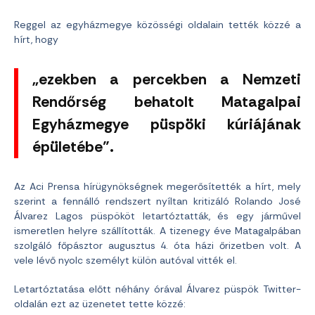
Reggel az egyházmegye közösségi oldalain tették közzé a
hírt, hogy
„ezekben a percekben a Nemzeti
Rendőrség behatolt Matagalpai
Egyházmegye püspöki kúriájának
épületébe”.
Az Aci Prensa hírügynökségnek megerősítették a hírt, mely
szerint a fennálló rendszert nyíltan kritizáló Rolando José
Álvarez Lagos püspököt letartóztatták, és egy járművel
ismeretlen helyre szállították. A tizenegy éve Matagalpában
szolgáló főpásztor augusztus 4. óta házi őrizetben volt. A
vele lévő nyolc személyt külön autóval vitték el.
Letartóztatása előtt néhány órával Álvarez püspök Twitter-
oldalán ezt az üzenetet tette közzé: