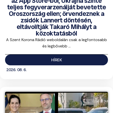
az App Store-ból; Ukrajna szinte
teljes fegyverarzenálját bevetette
Oroszország ellen; örvendeznek a
zsidók Lannert döntésén,
eltávolítják Takaró Mihályt a
közoktatásból
A Szent Korona Rádió weboldalán csak a legfontosabb
és legbővebb ...
HÍREK
2026. 08. 6.