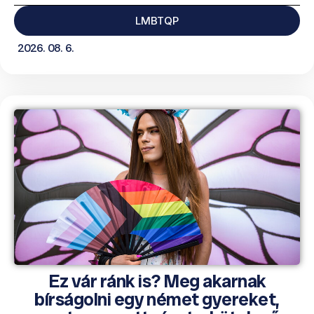
LMBTQP
2026. 08. 6.
Ez vár ránk is? Meg akarnak
bírságolni egy német gyereket,