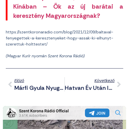
Kínában – Ők az új barátai a
keresztény Magyarországnak?
https://szentkoronaradio.com/blog/2021/12/09/baltaval-
fenyegettek-a-keresztenyeket-hogy-assak-ki-elhunyt-
szerettuk-holttestet/
(Magyar Kurír nyomán Szent Korona Rádió)
Előző
Következő
Márfi Gyula Nyugalmazott Érsek Gondolatai A Globalizmusról És A Veszprémi Székesegyház Modernizálásáról
Hatvan Év Után Is Kitart A De Gaulle Elleni Merényletkísérlet Magyar Elkövetője