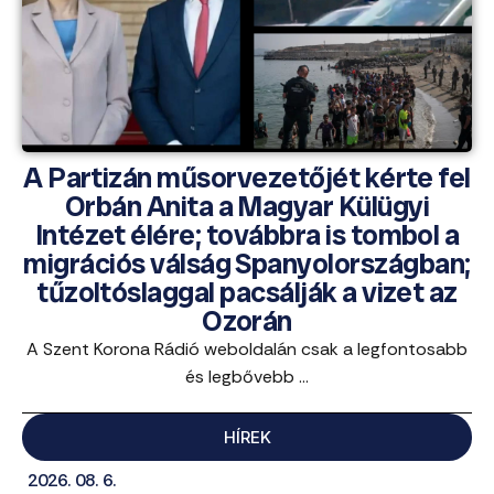
A Partizán műsorvezetőjét kérte fel
Orbán Anita a Magyar Külügyi
Intézet élére; továbbra is tombol a
migrációs válság Spanyolországban;
tűzoltóslaggal pacsálják a vizet az
Ozorán
A Szent Korona Rádió weboldalán csak a legfontosabb
és legbővebb ...
HÍREK
2026. 08. 6.