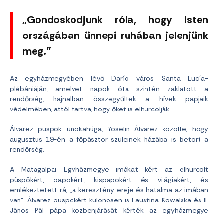
„Gondoskodjunk róla, hogy Isten
országában ünnepi ruhában jelenjünk
meg.”
Az egyházmegyében lévő Darío város Santa Lucía-
plébániáján, amelyet napok óta szintén zaklatott a
rendőrség, hajnalban összegyűltek a hívek papjaik
védelmében, attól tartva, hogy őket is elhurcolják.
Álvarez püspök unokahúga, Yoselin Álvarez közölte, hogy
augusztus 19-én a főpásztor szüleinek házába is betört a
rendőrség.
A Matagalpai Egyházmegye imákat kért az elhurcolt
püspökért, papokért, kispapokért és világiakért, és
emlékeztetett rá, „a keresztény ereje és hatalma az imában
van”. Álvarez püspökért különösen is Faustina Kowalska és II.
János Pál pápa közbenjárását kérték az egyházmegye