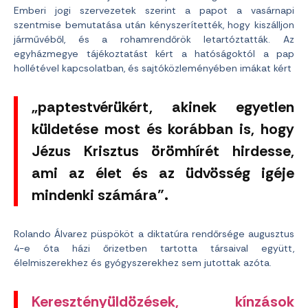
Emberi jogi szervezetek szerint a papot a vasárnapi
szentmise bemutatása után kényszerítették, hogy kiszálljon
járművéből, és a rohamrendőrök letartóztatták. Az
egyházmegye tájékoztatást kért a hatóságoktól a pap
hollétével kapcsolatban, és sajtóközleményében imákat kért
„paptestvérükért, akinek egyetlen
küldetése most és korábban is, hogy
Jézus Krisztus örömhírét hirdesse,
ami az élet és az üdvösség igéje
mindenki számára”.
Rolando Álvarez püspököt a diktatúra rendőrsége augusztus
4-e óta házi őrizetben tartotta társaival együtt,
élelmiszerekhez és gyógyszerekhez sem jutottak azóta.
Keresztényüldözések, kínzások