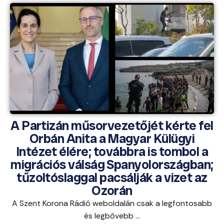
A Partizán műsorvezetőjét kérte fel
Orbán Anita a Magyar Külügyi
Intézet élére; továbbra is tombol a
migrációs válság Spanyolországban;
tűzoltóslaggal pacsálják a vizet az
Ozorán
A Szent Korona Rádió weboldalán csak a legfontosabb
és legbővebb ...