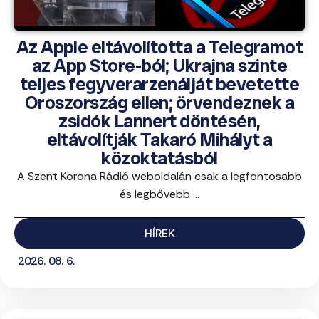
Az Apple eltávolította a Telegramot
az App Store-ból; Ukrajna szinte
teljes fegyverarzenálját bevetette
Oroszország ellen; örvendeznek a
zsidók Lannert döntésén,
eltávolítják Takaró Mihályt a
közoktatásból
A Szent Korona Rádió weboldalán csak a legfontosabb
és legbővebb ...
HÍREK
2026. 08. 6.