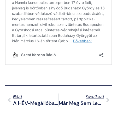
Előző
Következő
A HÉV-Megállóban Fajtalankodott A Férfi, A Kerepesi Polgármester Híressé Tenné A Szatírt
Már Meg Sem Lepődünk… Most Sem Alkalmazható A Gyermekvédelmi Törvény A Netflix Ellen