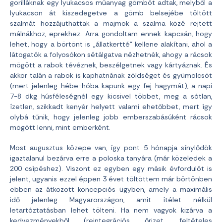
gorilláknak egy lyukacsos műanyag gömböt adtak, melyből a
lyukacson át kiszedegetve a gömb belsejébe töltött
szalmát hozzájuthattak a majmok a szalma közé rejtett
málnákhoz, eprekhez. Arra gondoltam ennek kapcsán, hogy
lehet, hogy a börtönt is „állatkertté” kellene alakítani, ahol a
látogatók a folyosókon sétálgatva nézhetnék, ahogy a rácsok
mögött a rabok tévéznek, beszélgetnek vagy kártyáznak. És
akkor talán a rabok is kaphatnának zöldséget és gyümölcsöt
(mert jelenleg hébe-hóba kapunk egy fej hagymát), a napi
7-8 dkg húsféleségnél egy kicsivel többet, meg a sótlan,
ízetlen, szikkadt kenyér helyett valami ehetőbbet, mert így
olybá tűnik, hogy jelenleg jobb emberszabásúként rácsok
mögött lenni, mint emberként.
Most augusztus közepe van, így pont 5 hónapja sínylődök
igaztalanul bezárva erre a poloska tanyára (már közeledek a
200 csípéshez). Viszont ez egyben egy másik évfordulót is
jelent, ugyanis ezzel éppen 3 évet töltöttem már börtönben
ebben az átkozott koncepciós ügyben, amely a maximális
idő jelenleg Magyarországon, amit ítélet nélkül
letartóztatásban lehet tölteni. Ha nem vagyok kizárva a
kedvezményekből (reintegrációs őrizet, feltételes