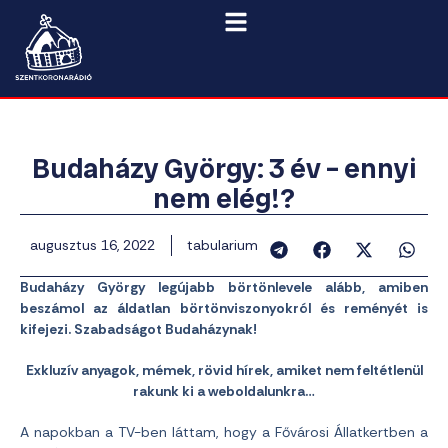
Budaházy György: 3 év – ennyi
nem elég!?
augusztus 16, 2022
tabularium
Budaházy György legújabb börtönlevele alább, amiben
beszámol az áldatlan börtönviszonyokról és reményét is
kifejezi. Szabadságot Budaházynak!
Exkluzív anyagok, mémek, rövid hírek, amiket nem feltétlenül
rakunk ki a weboldalunkra…
A napokban a TV-ben láttam, hogy a Fővárosi Állatkertben a