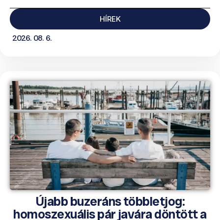
HÍREK
2026. 08. 6.
Újabb buzeráns többletjog:
homoszexuális pár javára döntött a