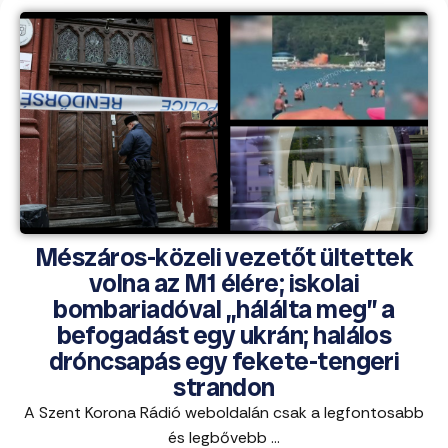
Mészáros-közeli vezetőt ültettek
volna az M1 élére; iskolai
bombariadóval „hálálta meg” a
befogadást egy ukrán; halálos
dróncsapás egy fekete-tengeri
strandon
A Szent Korona Rádió weboldalán csak a legfontosabb
és legbővebb ...