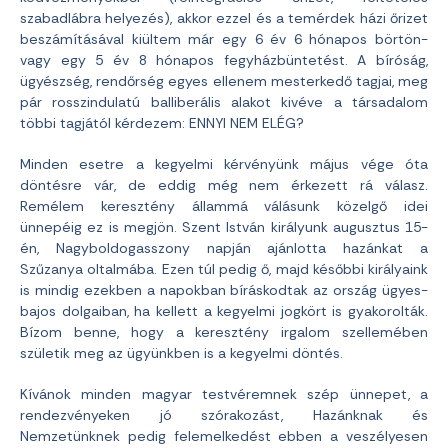
szabadlábra helyezés), akkor ezzel és a temérdek házi őrizet
beszámításával kiültem már egy 6 év 6 hónapos börtön-
vagy egy 5 év 8 hónapos fegyházbüntetést. A bíróság,
ügyészség, rendőrség egyes ellenem mesterkedő tagjai, meg
pár rosszindulatú balliberális alakot kivéve a társadalom
többi tagjától kérdezem: ENNYI NEM ELÉG?
Minden esetre a kegyelmi kérvényünk május vége óta
döntésre vár, de eddig még nem érkezett rá válasz.
Remélem keresztény állammá válásunk közelgő idei
ünnepéig ez is megjön. Szent István királyunk augusztus 15-
én, Nagyboldogasszony napján ajánlotta hazánkat a
Szűzanya oltalmába. Ezen túl pedig ő, majd későbbi királyaink
is mindig ezekben a napokban bíráskodtak az ország ügyes-
bajos dolgaiban, ha kellett a kegyelmi jogkört is gyakorolták.
Bízom benne, hogy a keresztény irgalom szellemében
születik meg az ügyünkben is a kegyelmi döntés.
Kívánok minden magyar testvéremnek szép ünnepet, a
rendezvényeken jó szórakozást, Hazánknak és
Nemzetünknek pedig felemelkedést ebben a veszélyesen