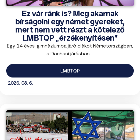
Ez vár ránk is? Meg akarnak
bírságolni egy német gyereket,
mert nem vett részt a kötelező
LMBTQP „érzékenyítésen”
Egy 14 éves, gimnáziumba járó diákot Németországban,
a Dachaui járásban ...
LMBTQP
2026. 08. 6.