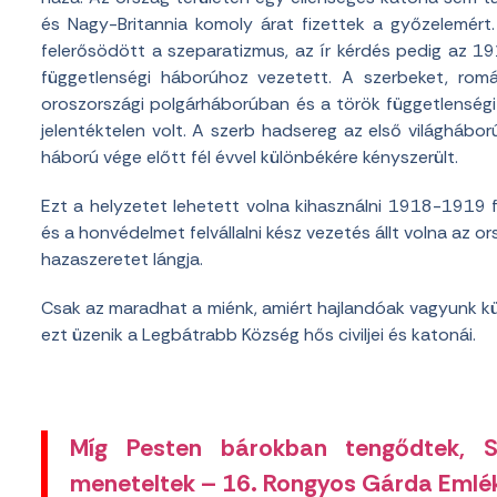
és Nagy-Britannia komoly árat fizettek a győzelemért
felerősödött a szeparatizmus, az ír kérdés pedig az 19
függetlenségi háborúhoz vezetett. A szerbeket, ro
oroszországi polgárháborúban és a török függetlenség
jelentéktelen volt. A szerb hadsereg az első világhábo
háború vége előtt fél évvel különbékére kényszerült.
Ezt a helyzetet lehetett volna kihasználni 1918-1919 
és a honvédelmet felvállalni kész vezetés állt volna az o
hazaszeretet lángja.
Csak az maradhat a miénk, amiért hajlandóak vagyunk küz
ezt üzenik a Legbátrabb Község hős civiljei és katonái.
Míg Pesten bárokban tengődtek, S
meneteltek – 16. Rongyos Gárda Emlé