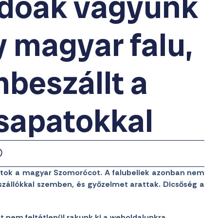
ndóak vagyunk
y magyar falu,
beszállt a
csapatokkal
patok a magyar Szomorócot. A falubeliek azonban nem
egszállókkal szemben, és győzelmet arattak. Dicsőség a
et nem feltétlenül rakunk ki a weboldalunkra…