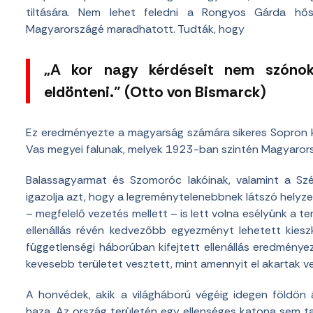
tiltására. Nem lehet feledni a Rongyos Gárda hő
Magyarországé maradhatott. Tudták, hogy
„A kor nagy kérdéseit nem szónokl
eldönteni.” (Otto von Bismarck)
Ez eredményezte a magyarság számára sikeres Sopron k
Vas megyei falunak, melyek 1923-ban szintén Magyarorsz
Balassagyarmat és Szomoróc lakóinak, valamint a S
igazolja azt, hogy a legreménytelenebbnek látszó helyz
– megfelelő vezetés mellett – is lett volna esélyünk a t
ellenállás révén kedvezőbb egyezményt lehetett kieszk
függetlenségi háborúban kifejtett ellenállás eredményez
kevesebb területet vesztett, mint amennyit el akartak ven
A honvédek, akik a világháború végéig idegen földön ál
haza. Az ország területén egy ellenséges katona sem ta