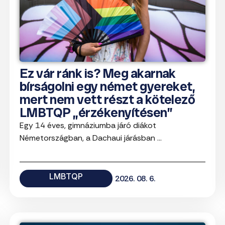
Ez vár ránk is? Meg akarnak
bírságolni egy német gyereket,
mert nem vett részt a kötelező
LMBTQP „érzékenyítésen”
Egy 14 éves, gimnáziumba járó diákot
Németországban, a Dachaui járásban ...
LMBTQP
2026. 08. 6.