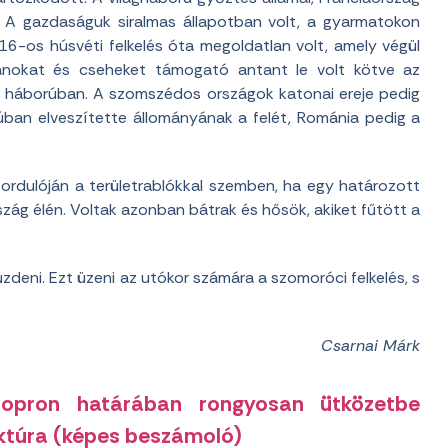
. A gazdaságuk siralmas állapotban volt, a gyarmatokon
16-os húsvéti felkelés óta megoldatlan volt, amely végül
mánokat és cseheket támogató antant le volt kötve az
i háborúban. A szomszédos országok katonai ereje pedig
rúban elveszítette állományának a felét, Románia pedig a
fordulóján a területrablókkal szemben, ha egy határozott
rszág élén. Voltak azonban bátrak és hősök, akiket fűtött a
deni. Ezt üzeni az utókor számára a szomoróci felkelés, s
Csarnai Márk
opron határában rongyosan ütközetbe
ktúra (képes beszámoló)