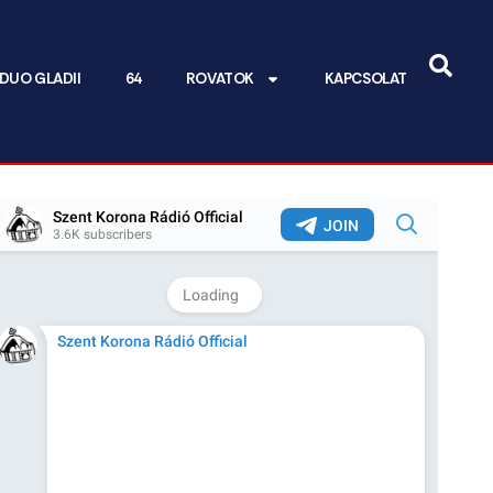
DUO GLADII
64
ROVATOK
KAPCSOLAT