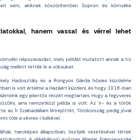
seit sem, akiknek köszönhetően Sopron és környéke
atokkal, hanem vassal és vérrel lehet
örnyéki népszavazást, mely példát mutatott annak a tíz
ág mellett tették le a voksukat.
zékely Hadosztály és a Rongyos Gárda hősies küzdelme
etben is volt értelme a Hazáért küzdeni, és hogy 1918-ban
erületeink egy jelentős részét megtartani. Hogy a fegyveres
özölni, arra nemzetközi példa is volt: Az ír- és a török
te az Ír Szabadállam létrejöttét, Törökország pedig jóval
ni tőle a sèvres-i békével.
ltak, harcképes állapotban, tisztjeik vezetésével tértek
rtózkodott. A világháború győztes államai, Franciaország