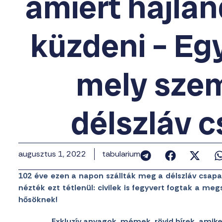
amiért hajla
küzdeni – Eg
mely szem
délszláv 
augusztus 1, 2022
tabularium
102 éve ezen a napon szállták meg a délszláv csa
nézték ezt tétlenül: civilek is fegyvert fogtak a m
hősöknek!
Exkluzív anyagok, mémek, rövid hírek, amik