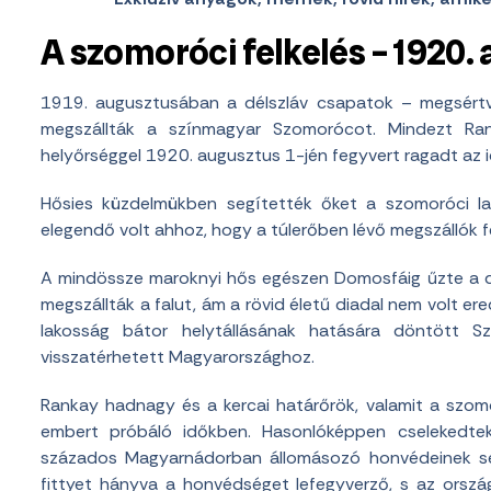
A szomoróci felkelés – 1920. 
1919. augusztusában a délszláv csapatok – megsértve
megszállták a színmagyar Szomorócot. Mindezt Ra
helyőrséggel 1920. augusztus 1-jén fegyvert ragadt az 
Hősies küzdelmükben segítették őket a szomoróci la
elegendő volt ahhoz, hogy a túlerőben lévő megszállók 
A mindössze maroknyi hős egészen Domosfáig űzte a dé
megszállták a falut, ám a rövid életű diadal nem volt e
lakosság bátor helytállásának hatására döntött S
visszatérhetett Magyarországhoz.
Rankay hadnagy és a kercai határőrök, valamit a szo
embert próbáló időkben. Hasonlóképpen cselekedte
százados Magyarnádorban állomásozó honvédeinek seg
fittyet hányva a honvédséget lefegyverző, s az orszá