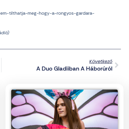
sem-tilthatja-meg-hogy-a-rongyos-gardara-
ádió)
Következő
radásokra
A Duo Gladiiban A Háborúról