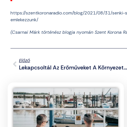
https://szentkoronaradio.com/blog/2021/08/31/senki-
emlekezzunk/
(Csarnai Márk történész blogja nyomán Szent Korona R
Előző
Lekapcsoltál Az Erőműveket A Környezetvédelem Jegyében, Most A Lakosságot Készítik Fel Az Áramkima