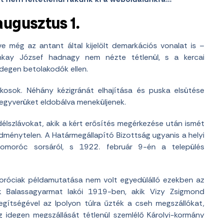
augusztus 1.
 még az antant által kijelölt demarkációs vonalat is –
nkay József hadnagy nem nézte tétlenül, s a kercai
idegen betolakodók ellen.
kosok. Néhány kézigránát elhajítása és puska elsütése
fegyverüket eldobálva meneküljenek.
lszlávokat, akik a kért erősítés megérkezése után ismét
redménytelen. A Határmegállapító Bizottság ugyanis a helyi
zomoróc sorsáról, s 1922. február 9-én a település
moróciak példamutatása nem volt egyedülálló ezekben az
k Balassagyarmat lakói 1919-ben, akik Vizy Zsigmond
ítségével az Ipolyon túlra űzték a cseh megszállókat,
g idegen megszállását tétlenül szemlélő Károlyi-kormány