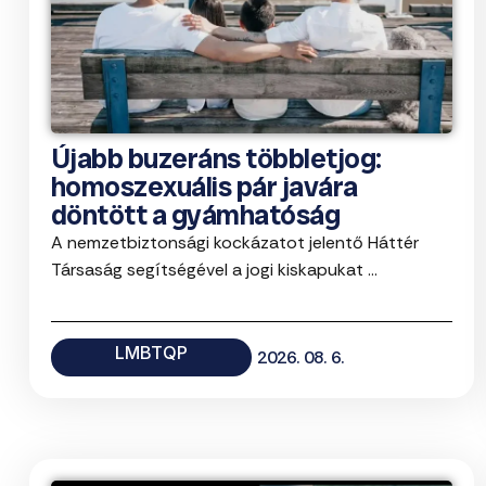
Újabb buzeráns többletjog:
homoszexuális pár javára
döntött a gyámhatóság
A nemzetbiztonsági kockázatot jelentő Háttér
Társaság segítségével a jogi kiskapukat ...
LMBTQP
2026. 08. 6.