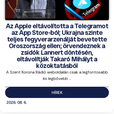
Az Apple eltávolította a Telegramot
az App Store-ból; Ukrajna szinte
teljes fegyverarzenálját bevetette
Oroszország ellen; örvendeznek a
zsidók Lannert döntésén,
eltávolítják Takaró Mihályt a
közoktatásból
A Szent Korona Rádió weboldalán csak a legfontosabb
és legbővebb ...
HÍREK
2026. 08. 6.