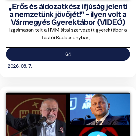
„Erős és áldozatkész ifjúság jelenti
a nemzetünk jövőjét!” – ilyen volt a
Vármegyés Gyerektábor (VIDEÓ)
Izgalmasan telt a HVIM által szervezett gyerektábor a
festői Badacsonyban, ...
64
2026. 08. 7.