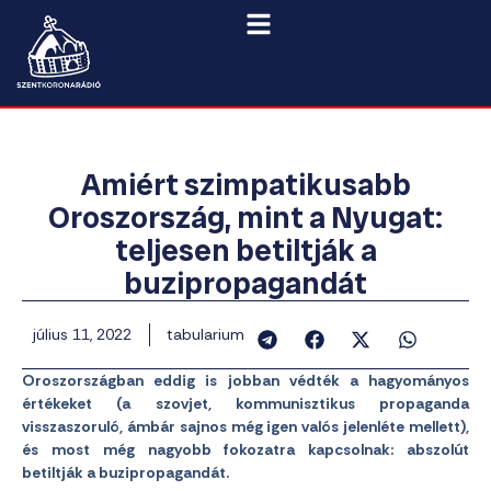
Amiért szimpatikusabb
Oroszország, mint a Nyugat:
teljesen betiltják a
buzipropagandát
július 11, 2022
tabularium
Oroszországban eddig is jobban védték a hagyományos
értékeket (a szovjet, kommunisztikus propaganda
visszaszoruló, ámbár sajnos még igen valós jelenléte mellett),
és most még nagyobb fokozatra kapcsolnak: abszolút
betiltják a buzipropagandát.