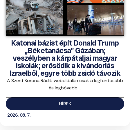
Katonai bázist épít Donald Trump
„Béketanácsa” Gázában;
veszélyben a kárpátaljai magyar
iskolák; erősödik a kivándorlás
Izraelből, egyre több zsidó távozik
A Szent Korona Rádió weboldalán csak a legfontosabb
és legbővebb ...
HÍREK
2026. 08. 7.