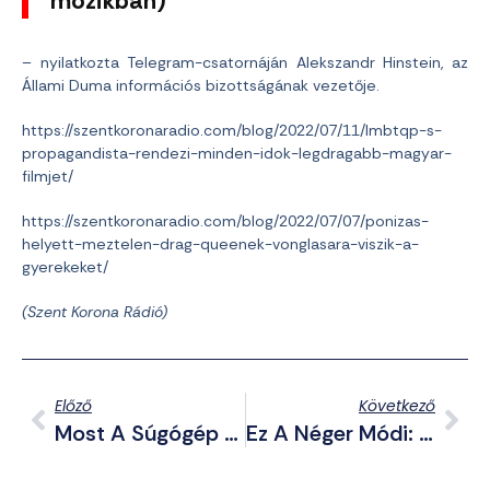
mozikban)
– nyilatkozta Telegram-csatornáján Alekszandr Hinstein, az
Állami Duma információs bizottságának vezetője.
https://szentkoronaradio.com/blog/2022/07/11/lmbtqp-s-
propagandista-rendezi-minden-idok-legdragabb-magyar-
filmjet/
https://szentkoronaradio.com/blog/2022/07/07/ponizas-
helyett-meztelen-drag-queenek-vonglasara-viszik-a-
gyerekeket/
(Szent Korona Rádió)
Előző
Következő
Most A Súgógép Fogott Ki Az USA Elnökén
Ez A Néger Módi: Pelenkás Gyerekek Támadnak Rendőrökre (videó)