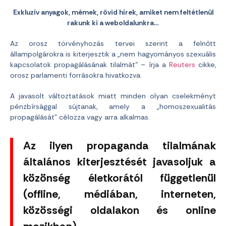
Exkluzív anyagok, mémek, rövid hírek, amiket nem feltétlenül
rakunk ki a weboldalunkra…
Az orosz törvényhozás tervei szerint a felnőtt
állampolgárokra is kiterjesztik a „nem hagyományos szexuális
kapcsolatok propagálásának tilalmát” – írja a
Reuters
cikke,
orosz parlamenti forrásokra hivatkozva.
A javasolt változtatások miatt minden olyan cselekményt
pénzbírsággal sújtanak, amely a „homoszexualitás
propagálását” célozza vagy arra alkalmas.
Az ilyen propaganda tilalmának
általános kiterjesztését javasoljuk a
közönség életkorától függetlenül
(offline, médiában, interneten,
közösségi oldalakon és online