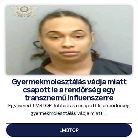
Gyermekmolesztálás vádja miatt
csapott le a rendőrség egy
transznemű influenszerre
Egy ismert LMBTQP-lobbistára csapott le a rendőrség
gyermekmolesztálás vádja miatt. ...
LMBTQP