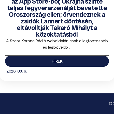
az App Store-ból; Ukrajna szinte
teljes fegyverarzenálját bevetette
Oroszország ellen; örvendeznek a
zsidók Lannert döntésén,
eltávolítják Takaró Mihályt a
közoktatásból
A Szent Korona Rádió weboldalán csak a legfontosabb
és legbővebb ...
HÍREK
2026. 08. 6.
© 