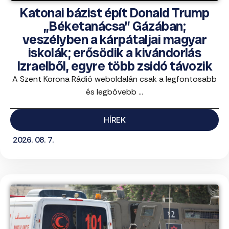
Katonai bázist épít Donald Trump
„Béketanácsa” Gázában;
veszélyben a kárpátaljai magyar
iskolák; erősödik a kivándorlás
Izraelből, egyre több zsidó távozik
A Szent Korona Rádió weboldalán csak a legfontosabb
és legbővebb ...
HÍREK
2026. 08. 7.