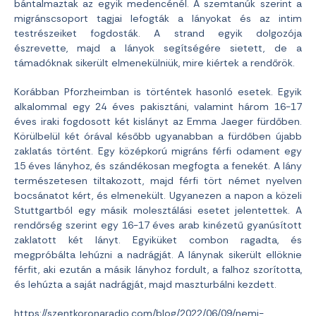
bántalmaztak az egyik medencénél. A szemtanúk szerint a
migránscsoport tagjai lefogták a lányokat és az intim
testrészeiket fogdosták. A strand egyik dolgozója
észrevette, majd a lányok segítségére sietett, de a
támadóknak sikerült elmenekülniük, mire kiértek a rendőrök.
Korábban Pforzheimban is történtek hasonló esetek. Egyik
alkalommal egy 24 éves pakisztáni, valamint három 16-17
éves iraki fogdosott két kislányt az Emma Jaeger fürdőben.
Körülbelül két órával később ugyanabban a fürdőben újabb
zaklatás történt. Egy középkorú migráns férfi odament egy
15 éves lányhoz, és szándékosan megfogta a fenekét. A lány
természetesen tiltakozott, majd férfi tört német nyelven
bocsánatot kért, és elmenekült. Ugyanezen a napon a közeli
Stuttgartból egy másik molesztálási esetet jelentettek. A
rendőrség szerint egy 16-17 éves arab kinézetű gyanúsított
zaklatott két lányt. Egyiküket combon ragadta, és
megpróbálta lehúzni a nadrágját. A lánynak sikerült ellöknie
férfit, aki ezután a másik lányhoz fordult, a falhoz szorította,
és lehúzta a saját nadrágját, majd maszturbálni kezdett.
https://szentkoronaradio.com/blog/2022/06/09/nemi-