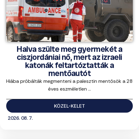
Halva szülte meg gyermekét a
ciszjordániai nő, mert az izraeli
katonák feltartóztatták a
mentőautót
Hiába próbálták megmenteni a palesztin mentősök a 28
éves eszméletlen ...
KÖZEL-KELET
2026. 08. 7.