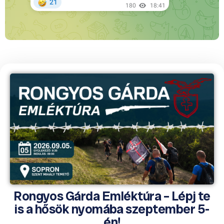
Rongyos Gárda Emléktúra – Lépj te
is a hősök nyomába szeptember 5-
én!