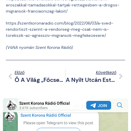
eroszakkal-tamadasokkal-tartjak-rettegesben-a-drogos-
migransok-franciaorszag-lakoit/
https://szentkoronaradio.com/blog/2022/06/03/a-sved-
rendortiszt-szerint-a-rendorseg-meg-csak-nem-is-
torekszik-az-agressziv-migransok-megfekezesere/
(V4NA nyomán Szent Korona Rádió)
Előző
Következő
Ő A Világ „főcsendőre”? Rövid Utasításokkal Kell Emlékeztetni Bident Arra, Hogy Mit Csináljon
A Nyílt Utcán Estek Egymásnak A Rivális Migránsbandák Tagjai Lyonban