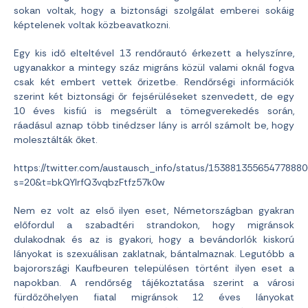
sokan voltak, hogy a biztonsági szolgálat emberei sokáig
képtelenek voltak közbeavatkozni.
Egy kis idő elteltével 13 rendőrautó érkezett a helyszínre,
ugyanakkor a mintegy száz migráns közül valami oknál fogva
csak két embert vettek őrizetbe. Rendőrségi információk
szerint két biztonsági őr fejsérüléseket szenvedett, de egy
10 éves kisfiú is megsérült a tömegverekedés során,
ráadásul aznap több tinédzser lány is arról számolt be, hogy
molesztálták őket.
https://twitter.com/austausch_info/status/15388135565477888
s=20&t=bkQYIrfQ3vqbzFtfz57k0w
Nem ez volt az első ilyen eset, Németországban gyakran
előfordul a szabadtéri strandokon, hogy migránsok
dulakodnak és az is gyakori, hogy a bevándorlók kiskorú
lányokat is szexuálisan zaklatnak, bántalmaznak. Legutóbb a
bajorországi Kaufbeuren településen történt ilyen eset a
napokban. A rendőrség tájékoztatása szerint a városi
fürdőzőhelyen fiatal migránsok 12 éves lányokat