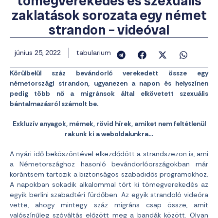
tömegverekedés és szexuális
zaklatások sorozata egy német
strandon – videóval
június 25, 2022
tabularium
Körülbelül száz bevándorló verekedett össze egy
németországi strandon, ugyanezen a napon és helyszínen
pedig több nő a migránsok által elkövetett szexuális
bántalmazásról számolt be.
Exkluzív anyagok, mémek, rövid hírek, amiket nem feltétlenül
rakunk ki a weboldalunkra…
A nyári idő beköszöntével elkezdődött a strandszezon is, ami
a Németországhoz hasonló bevándorlóországokban már
korántsem tartozik a biztonságos szabadidős programokhoz.
A napokban sokadik alkalommal tört ki tömegverekedés az
egyik berlini szabadtéri fürdőben. Az egyik strandoló videóra
vette, ahogy mintegy száz migráns csap össze, amit
valószínűleg szóváltás előzött meg a bandák között. Olyan