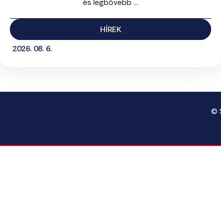
és legbővebb ...
HÍREK
2026. 08. 6.
© 