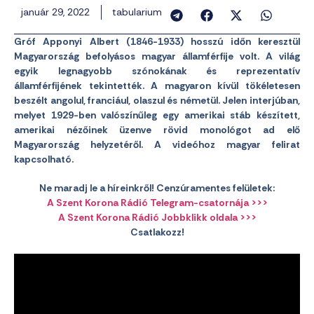
január 29, 2022
tabularium
Gróf Apponyi Albert (1846-1933) hosszú időn keresztül
Magyarország befolyásos magyar államférfije volt. A világ
egyik legnagyobb szónokának és reprezentatív
államférfijének tekintették. A magyaron kívül tökéletesen
beszélt angolul, franciául, olaszul és németül. Jelen interjúban,
melyet 1929-ben valószínűleg egy amerikai stáb készített,
amerikai nézőinek üzenve rövid monológot ad elő
Magyarország helyzetéről. A videóhoz magyar felirat
kapcsolható.
Ne maradj le a híreinkről! Cenzúramentes felületek:
A Szent Korona Rádió Telegram-csatornája >>>
A Szent Korona Rádió Jobbklikk oldala >>>
Csatlakozz!