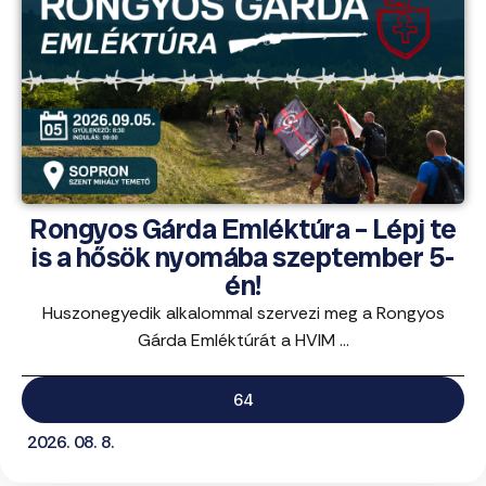
Rongyos Gárda Emléktúra – Lépj te
is a hősök nyomába szeptember 5-
én!
Huszonegyedik alkalommal szervezi meg a Rongyos
Gárda Emléktúrát a HVIM ...
64
2026. 08. 8.