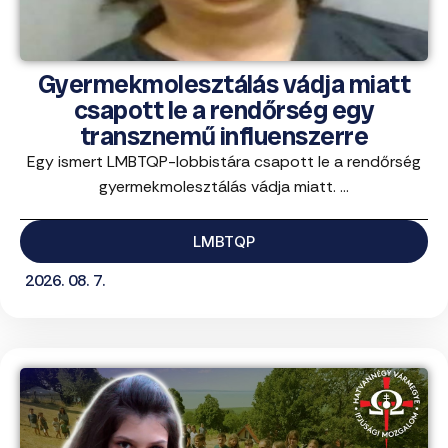
Gyermekmolesztálás vádja miatt
csapott le a rendőrség egy
transznemű influenszerre
Egy ismert LMBTQP-lobbistára csapott le a rendőrség
gyermekmolesztálás vádja miatt. ...
LMBTQP
2026. 08. 7.