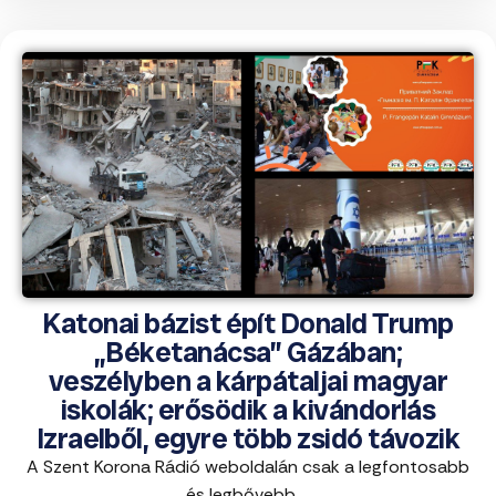
Katonai bázist épít Donald Trump
„Béketanácsa” Gázában;
veszélyben a kárpátaljai magyar
iskolák; erősödik a kivándorlás
Izraelből, egyre több zsidó távozik
A Szent Korona Rádió weboldalán csak a legfontosabb
és legbővebb ...