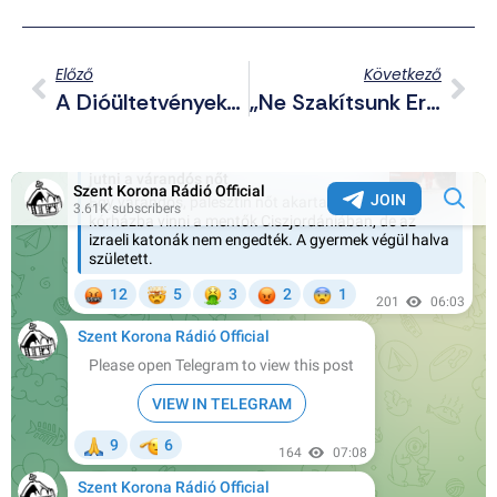
Előző
Következő
A Dióültetvényeket Sem Kíméli A Gyalázatos Végrehajtói Maffia
„Ne Szakítsunk Erről A Fáról!” – Székely János Gondolatai A Genderideológiáról