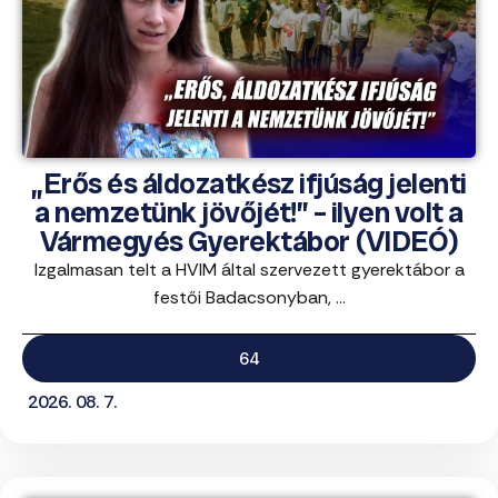
„Erős és áldozatkész ifjúság jelenti
a nemzetünk jövőjét!” – ilyen volt a
Vármegyés Gyerektábor (VIDEÓ)
Izgalmasan telt a HVIM által szervezett gyerektábor a
festői Badacsonyban, ...
64
2026. 08. 7.