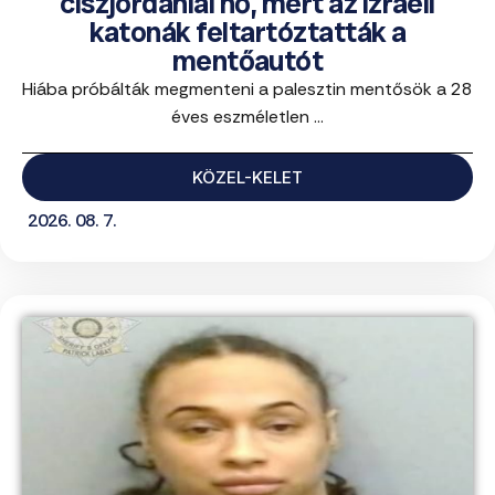
ciszjordániai nő, mert az izraeli
katonák feltartóztatták a
mentőautót
Hiába próbálták megmenteni a palesztin mentősök a 28
éves eszméletlen ...
KÖZEL-KELET
2026. 08. 7.